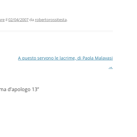
i
n
di
vi
ure
il
02/04/2007
da
robertorossitesta
.
di
A questo servono le lacrime, di Paola Malavasi
→
rma d’apologo 13
”