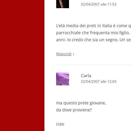
02/04/2007 alle 11:53
L’età media dei preti in Italia è come 
parrocchiale che frequenta mio figlio
anni. Io credo che sia un segno. Un seg
↓
Rispondi
Carla
02/04/2007 alle 12:04
ma questo prete giovane,
da dove proviene?
ciao