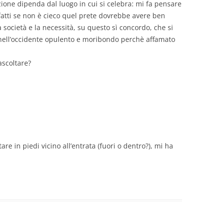
ione dipenda dal luogo in cui si celebra: mi fa pensare
infatti se non è cieco quel prete dovrebbe avere ben
a società e la necessità, su questo sì concordo, che si
e nell’occidente opulento e moribondo perchè affamato
ascoltare?
re in piedi vicino all’entrata (fuori o dentro?), mi ha