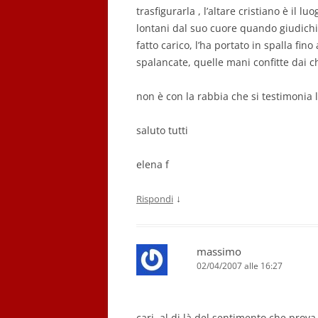
trasfigurarla , l’altare cristiano è il
lontani dal suo cuore quando giudichi
fatto carico, l’ha portato in spalla fino
spalancate, quelle mani confitte dai 
non è con la rabbia che si testimonia l
saluto tutti
elena f
↓
Rispondi
massimo
02/04/2007 alle 16:27
cari, al di là del sentimento che prova