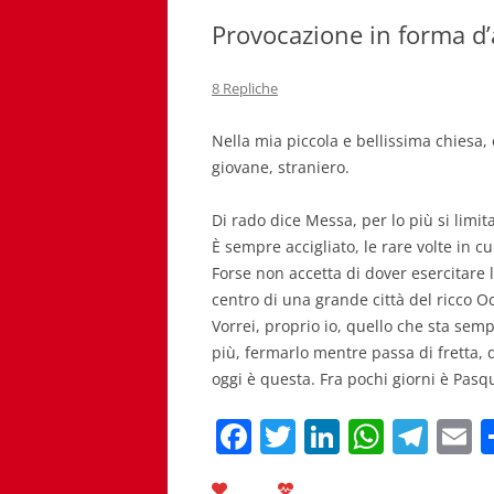
Provocazione in forma d
8 Repliche
Nella mia piccola e bellissima chiesa, 
giovane, straniero.
Di rado dice Messa, per lo più si limita
È sempre accigliato, le rare volte in cu
Forse non accetta di dover esercitare 
centro di una grande città del ricco O
Vorrei, proprio io, quello che sta semp
più, fermarlo mentre passa di fretta, d
oggi è questa. Fra pochi giorni è Pas
F
T
Li
W
T
E
a
w
n
h
el