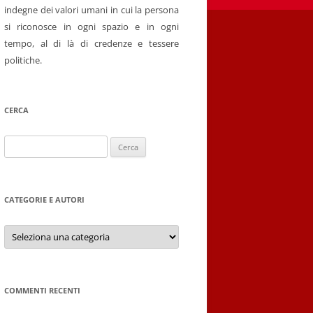
indegne dei valori umani in cui la persona
si riconosce in ogni spazio e in ogni
tempo, al di là di credenze e tessere
politiche.
CERCA
Ricerca
per:
CATEGORIE E AUTORI
Categorie
e
autori
COMMENTI RECENTI