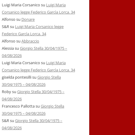
Luigi Maria Corsanico
su
Luigi Maria
Corsanico legge Federico Garcìa Lorca. 34
Alfonso
su
Donare
S&R
su
Luigi Maria Corsanico legge
Federico Garcìa Lorca. 34
Alfonso
su
Abbraccio
Alessia
su
Giorgio Stella 30/04/1975 –
04/08/2026
Luigi Maria Corsanico
su
Luigi Maria
Corsanico legge Federico Garcìa Lorca. 34
giselda pontesilli
su
Giorgio Stella
30/04/1975 – 04/08/2026
Roby
su
Giorgio Stella 30/04/1975 –
04/08/2026
Francesco Pallotta
su
Giorgio Stella
30/04/1975 – 04/08/2026
S&R
su
Giorgio Stella 30/04/1975 –
04/08/2026