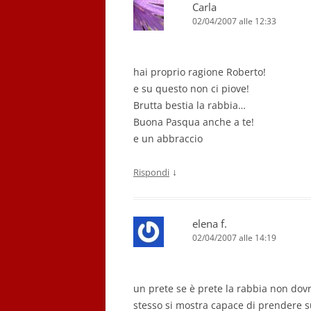
Carla
02/04/2007 alle 12:33
hai proprio ragione Roberto!
e su questo non ci piove!
Brutta bestia la rabbia…
Buona Pasqua anche a te!
e un abbraccio
↓
Rispondi
elena f.
02/04/2007 alle 14:19
un prete se è prete la rabbia non dovre
stesso si mostra capace di prendere s