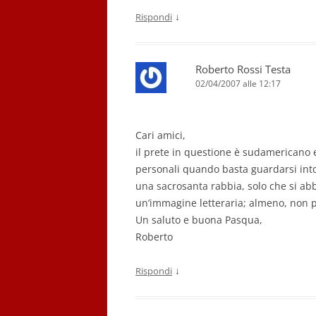
↓
Rispondi
Roberto Rossi Testa
02/04/2007 alle 12:17
Cari amici,
il prete in questione è sudamericano 
personali quando basta guardarsi into
una sacrosanta rabbia, solo che si abbi
un’immagine letteraria; almeno, non 
Un saluto e buona Pasqua,
Roberto
↓
Rispondi