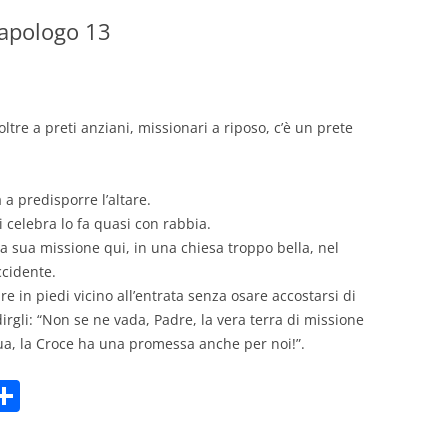
’apologo 13
GIOVANNI NUSCIS
GUIDO MICHELONE
KIKA BOHR
oltre a preti anziani, missionari a riposo, c’è un prete
MARINO MAGLIANI
 a predisporre l’altare.
MATTEO TELARA
i celebra lo fa quasi con rabbia.
la sua missione qui, in una chiesa troppo bella, nel
MONICA MAZZITELLI
ccidente.
PASQUALE VITAGLIANO
re in piedi vicino all’entrata senza osare accostarsi di
irgli: “Non se ne vada, Padre, la vera terra di missione
RICCARDO FERRAZZI
qua, la Croce ha una promessa anche per noi!”.
ROBERTO PLEVANO
C
STEFANIE GOLISCH
m
o