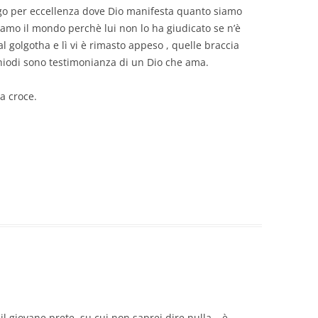
 luogo per eccellenza dove Dio manifesta quanto siamo
amo il mondo perchè lui non lo ha giudicato se n’è
 al golgotha e lì vi è rimasto appeso , quelle braccia
chiodi sono testimonianza di un Dio che ama.
a croce.
 il giovane prete, su cui non saprei dire nulla – è