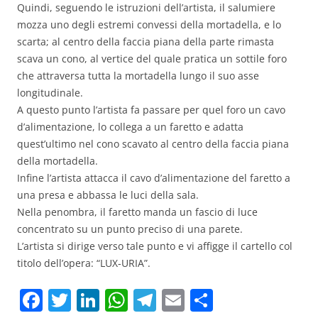
Quindi, seguendo le istruzioni dell’artista, il salumiere
mozza uno degli estremi convessi della mortadella, e lo
scarta; al centro della faccia piana della parte rimasta
scava un cono, al vertice del quale pratica un sottile foro
che attraversa tutta la mortadella lungo il suo asse
longitudinale.
A questo punto l’artista fa passare per quel foro un cavo
d’alimentazione, lo collega a un faretto e adatta
quest’ultimo nel cono scavato al centro della faccia piana
della mortadella.
Infine l’artista attacca il cavo d’alimentazione del faretto a
una presa e abbassa le luci della sala.
Nella penombra, il faretto manda un fascio di luce
concentrato su un punto preciso di una parete.
L’artista si dirige verso tale punto e vi affigge il cartello col
titolo dell’opera: “LUX-URIA”.
F
T
Li
W
T
E
C