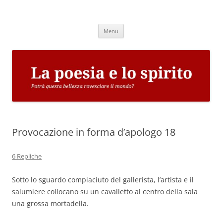
Vai
al
La poesia e lo spirito
contenuto
Potrà questa bellezza rovesciare il mondo?
Menu
Provocazione in forma d’apologo 18
6 Repliche
Sotto lo sguardo compiaciuto del gallerista, l’artista e il
salumiere collocano su un cavalletto al centro della sala
una grossa mortadella.