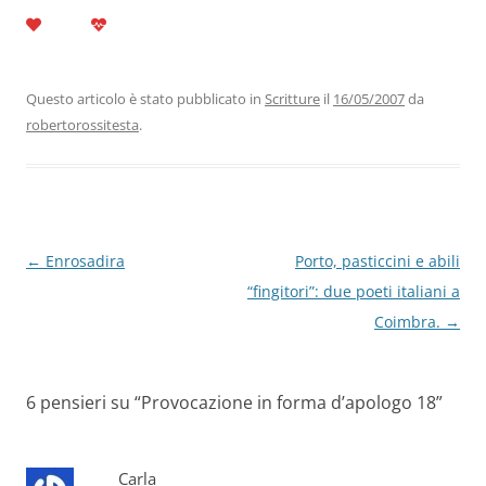
a
w
n
h
el
m
o
c
itt
k
at
e
ai
n
e
er
e
s
gr
l
di
b
dI
A
a
vi
Questo articolo è stato pubblicato in
Scritture
il
16/05/2007
da
robertorossitesta
.
o
n
p
m
di
o
p
k
Navigazione
←
Enrosadira
Porto, pasticcini e abili
articolo
“fingitori”: due poeti italiani a
Coimbra.
→
6 pensieri su “
Provocazione in forma d’apologo 18
”
Carla