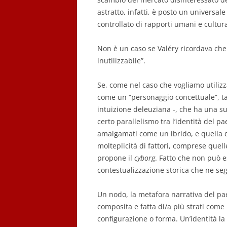
astratto, infatti, è posto un universa
controllato di rapporti umani e cultura
Non è un caso se Valéry ricordava che 
inutilizzabile”.
Se, come nel caso che vogliamo utilizz
come un “personaggio concettuale”, ta
intuizione deleuziana -, che ha una su
certo parallelismo tra l’identità del pa
amalgamati come un ibrido, e quella 
molteplicità di fattori, comprese quelle 
propone il
cyborg
. Fatto che non può 
contestualizzazione storica che ne seg
Un nodo, la metafora narrativa del pae
composita e fatta di/a più strati come
configurazione o forma. Un’identità l