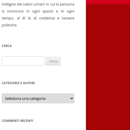
indegne dei valori umani in cui la persona
si riconosce in ogni spazio e in ogni
tempo, al di là di credenze e tessere
politiche.
CERCA
Ricerca
per:
CATEGORIE E AUTORI
Categorie
e
autori
COMMENTI RECENTI