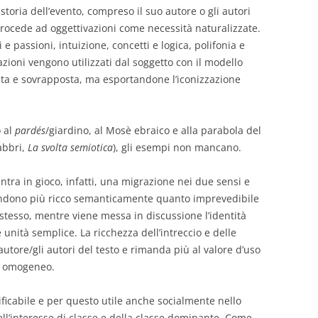
storia dell’evento, compreso il suo autore o gli autori
 procede ad oggettivazioni come necessità naturalizzate.
 e passioni, intuizione, concetti e logica, polifonia e
azioni vengono utilizzati dal soggetto con il modello
rata e sovrapposta, ma esportandone l’iconizzazione
o al
pardés
/giardino, al Mosè ebraico e alla parabola del
abbri,
La svolta semiotica
), gli esempi non mancano.
ntra in gioco, infatti, una migrazione nei due sensi e
endono più ricco semanticamente quanto imprevedibile
o stesso, mentre viene messa in discussione l’identità
unità semplice. La ricchezza dell’intreccio e delle
’autore/gli autori del testo e rimanda più al valore d’uso
ce omogeneo.
tificabile e per questo utile anche socialmente nello
ll’interesse di classe e della classe dominante. Come