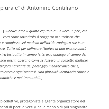
 plurale” di Antonino Contiliano
GIOVANNI NUSCIS
GUIDO MICHELONE
KIKA BOHR
[
Pubblichiamo il quinto capitolo di un libro in fieri, che
reca come sottotitolo
‘Il soggetto ornitorinco’
che
MARINO MAGLIANI
 e complesso sul modello dell’ibrido zoologico che è un
e. Tutto ciò per delineare l’ipotesi di una processualità
MATTEO TELARA
r-extra-testualità in campo letterario analoga al campo del
ingoli agenti operano come se fossero un soggetto multiplo
MONICA MAZZITELLI
etafora narrante’ del paesaggio mediterraneo che è,
PASQUALE VITAGLIANO
auto-etero-organizzantesi. Una pluralità identitaria chiusa e
inamiche e mai immutabili.
]
RICCARDO FERRAZZI
ROBERTO PLEVANO
STEFANIE GOLISCH
 collettivo, protagonista e agente organizzatore del
menti di poeti diversi (una la mano o di più singolarità