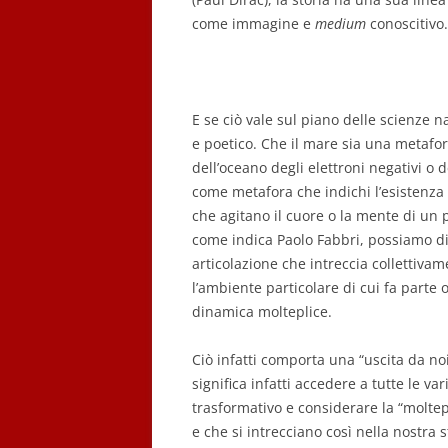
come immagine e
medium
conoscitivo.
E se ciò vale sul piano delle scienze 
e poetico. Che il mare sia una metafora
dell’oceano degli elettroni negativi o 
come metafora che indichi l’esistenza 
che agitano il cuore o la mente di un
come indica Paolo Fabbri, possiamo dir
articolazione che intreccia collettiva
l’ambiente particolare di cui fa parte 
dinamica molteplice.
Ciò infatti comporta una “uscita da no
significa infatti accedere a tutte le va
trasformativo e considerare la “moltepl
e che si intrecciano così nella nostra