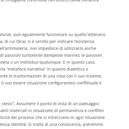
naturali, può egualmente funzionare su quello letterario
, di cui Dirac si è servito per indicare l’esistenza
dell’antimateria, non impedisce di utilizzarlo anche
di passioni turbolente (tempeste marine); le passioni
 poeta o un individuo qualunque. E in questo caso,
la “metafora narrativa” in quanto dialettica o
mente le trasformazioni di una cosa con il suo insieme,
o il suo essere situazione configurantesi conflittuale e
i stessi”. Assumere il punto di vista di un paesaggio
riabili materiali in situazione di permanenza e conflitto
icità dei processi che si intrecciano in ogni situazione
 stessa identità. Si tratta di una conoscenza, potremmo