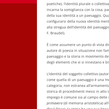
poetiche), l’identità plurale o collett
incarna la somiglianza con la cosa, par
della sua identità a un paesaggio. Qu
configurarsi della nuova identità mentr
alla stregua dell’identità del paesagg
F. Braudel).
È come assumere un punto di vista div
autore di poesia in situazione non fa
paesaggio e la storia in movimento dell
degli elementi che vi si innestano e b
L’identità del soggetto collettivo (auto
come quella di un paesaggio è una ‘met
categoria, non estranea all’armament
storica di procedimenti messi in atto i
impiego è comune sia al campo delle 
primavera
(di memoria aristotelica) al
(Paul Dirac), la storia ha una sua linea