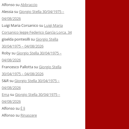
Alfonso
su
Abbraccio
Alessia
su
Giorgio Stella 30/04/1975 –
04/08/2026
Luigi Maria Corsanico
su
Luigi Maria
Corsanico legge Federico Garcìa Lorca. 34
giselda pontesilli
su
Giorgio Stella
30/04/1975 – 04/08/2026
Roby
su
Giorgio Stella 30/04/1975 –
04/08/2026
Francesco Pallotta
su
Giorgio Stella
30/04/1975 – 04/08/2026
S&R
su
Giorgio Stella 30/04/1975 –
04/08/2026
Ema
su
Giorgio Stella 30/04/1975 –
04/08/2026
Alfonso
su
È lì
Alfonso
su
Rinascere