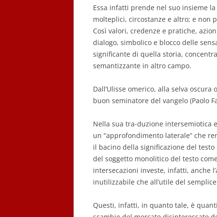
Essa infatti prende nel suo insieme la 
molteplici, circostanze e altro; e non
Così valori, credenze e pratiche, azioni
dialogo, simbolico e blocco delle sens
significante di quella storia, concent
semantizzante in altro campo.
Dall’Ulisse omerico, alla selva oscura 
buon seminatore del vangelo (Paolo F
Nella sua tra-duzione intersemiotica e
un “approfondimento laterale” che r
il bacino della significazione del test
del soggetto monolitico del testo come 
intersecazioni investe, infatti, anche l
inutilizzabile che all’utile del sempli
Questi, infatti, in quanto tale, è quan
scambio del mercato disinteressato de