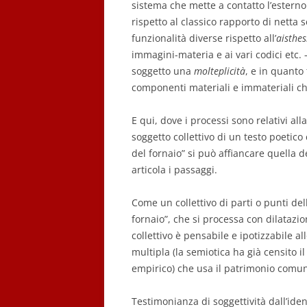
sistema che mette a contatto l’esterno 
rispetto al classico rapporto di netta
funzionalità diverse rispetto all’
aisthes
immagini-materia e ai vari codici etc. 
soggetto una
molteplicità
, e in quanto
componenti materiali e immateriali che
E qui, dove i processi sono relativi alla
soggetto collettivo di un testo poetico 
del fornaio” si può affiancare quella
articola i passaggi.
Come un collettivo di parti o punti del
fornaio”, che si processa con dilatazion
collettivo è pensabile e ipotizzabile a
multipla (la semiotica ha già censito il
empirico) che usa il patrimonio comu
Testimonianza di soggettività dall’iden