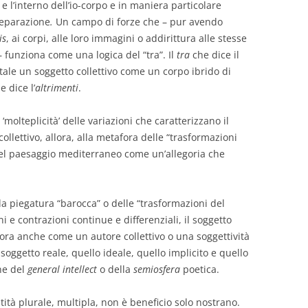
e l’interno dell’io-corpo e in maniera particolare
 separazione
.
Un campo di forze che – pur avendo
is
, ai corpi, alle loro immagini o addirittura alle stesse
– funziona come una logica del “tra”. Il
tra
che dice il
 tale un soggetto collettivo come un corpo ibrido di
 dice l’
altrimenti
.
 ‘molteplicità’ delle variazioni che caratterizzano il
collettivo, allora, alla metafora delle “trasformazioni
 del paesaggio mediterraneo come un’allegoria che
la piegatura “barocca” o delle “trasformazioni del
i e contrazioni continue e differenziali, il soggetto
llora anche come un autore collettivo o una soggettività
 soggetto reale, quello ideale, quello implicito e quello
ne del
general intellect
o della
semiosfera
poetica.
tità plurale, multipla, non è beneficio solo nostrano.