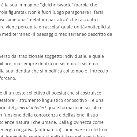
iva è la sua immagine “gleichnisworte” (parola che
ola figurata). Non è fuori luogo paragonare il farsi
asi come una “metafora narrativa” che racconta il
e viene percepita e ‘raccolta’ quale unità-molteplicità
io mediterraneo (il paesaggio mediterraneo descritto da
erso dal tradizionale soggetto individuale, e quale
miliare, ma sempre dentro un sistema. Il sistema
a sua identità che si modifica col tempo e l’intreccio
iforcano.
re di un testo collettivo di poesia) che si costruisce
afora’ – strumento linguistico conoscitivo -, e una
ario del
general intellect
quale formazione sociale e
n funzione della conoscenza e dell’azione. Il suo
scienze naturali che umane. Dalla giovinezza come
l’energia negativa (antimateria) come
mare
di elettroni
 di innegabile continuità nell’utilizzo della metafora