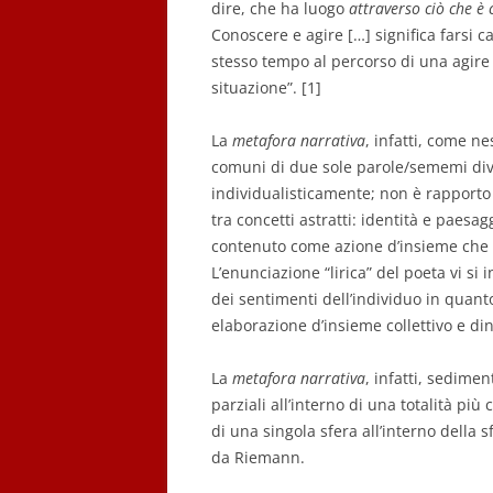
dire, che ha luogo
attraverso ciò che è
Conoscere e agire […] significa farsi ca
stesso tempo al percorso di una agire 
situazione”. [1]
La
metafora narrativa
, infatti, come n
comuni di due sole parole/sememi dive
individualisticamente; non è rapporto
tra concetti astratti: identità e paesag
contenuto come azione d’insieme che 
L’enunciazione “lirica” del poeta vi si
dei sentimenti dell’individuo in quan
elaborazione d’insieme collettivo e di
La
metafora narrativa
, infatti, sedime
parziali all’interno di una totalità pi
di una singola sfera all’interno della 
da Riemann.