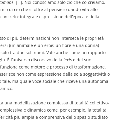
 comune
. […]. Noi conosciamo solo ciò che co-creiamo.
rico di ciò che si offre al pensiero dando vita allo
concreto: integrale espressione dell’epoca e della
esso di più determinazioni non interseca le proprietà
rsi (un animale e un eroe; un fiore e una donna)
 solo tra due soli nomi. Vale anche come un rapporto
gio. È l’universo discorsivo della
lexis
e del suo
funziona come motore e processo di trasformazione.
 inserisce non come espressione della sola soggettività o
to tale, ma quale voce sociale che riceve una autonoma
namico.
nta una modellizzazione complessa di totalità collettivo-
ù complessiva e dinamica come, per esempio, la totalità
sfericità più ampia e comprensiva dello spazio studiato