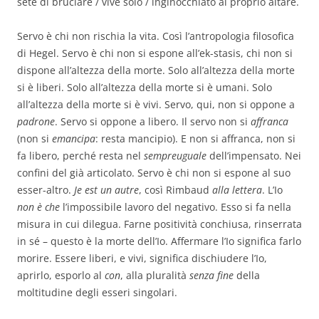
sete di bruciare / vive solo / inginocchiato al proprio altare.
Servo è chi non rischia la vita. Così l’antropologia filosofica
di Hegel. Servo è chi non si espone all’ek-stasis, chi non si
dispone all’altezza della morte. Solo all’altezza della morte
si è liberi. Solo all’altezza della morte si è umani. Solo
all’altezza della morte si è vivi. Servo, qui, non si oppone a
padrone
. Servo si oppone a libero. Il servo non si
affranca
(non si
emancipa
: resta mancipio). E non si affranca, non si
fa libero, perché resta nel
sempreuguale
dell’impensato. Nei
confini del già articolato. Servo è chi non si espone al suo
esser-altro.
Je est un autre
, così Rimbaud
alla lettera
. L’Io
non è che
l’impossibile lavoro del negativo. Esso si fa nella
misura in cui dilegua. Farne positività conchiusa, rinserrata
in sé – questo è la morte dell’Io. Affermare l’Io significa farlo
morire. Essere liberi, e vivi, significa dischiudere l’Io,
aprirlo, esporlo al
con
, alla pluralità
senza
fine
della
moltitudine degli esseri singolari.