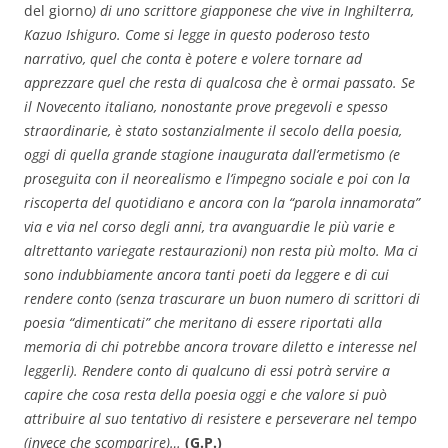
del giorno
) di uno scrittore giapponese che vive in Inghilterra,
Kazuo Ishiguro. Come si legge in questo poderoso testo
narrativo, quel che conta è potere e volere tornare ad
apprezzare quel che resta di qualcosa che è ormai passato. Se
il Novecento italiano, nonostante prove pregevoli e spesso
straordinarie, è stato sostanzialmente il secolo della poesia,
oggi di quella grande stagione inaugurata dall’ermetismo (e
proseguita con il neorealismo e l’impegno sociale e poi con la
riscoperta del quotidiano e ancora con la “parola innamorata”
via e via nel corso degli anni, tra avanguardie le più varie e
altrettanto variegate restaurazioni) non resta più molto. Ma ci
sono indubbiamente ancora tanti poeti da leggere e di cui
rendere conto (senza trascurare un buon numero di scrittori di
poesia “dimenticati” che meritano di essere riportati alla
memoria di chi potrebbe ancora trovare diletto e interesse nel
leggerli). Rendere conto di qualcuno di essi potrà servire a
capire che cosa resta della poesia oggi e che valore si può
attribuire al suo tentativo di resistere e perseverare nel tempo
(invece che scomparire)…
(G.P.)