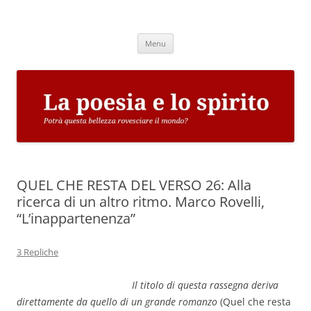
Vai
al
La poesia e lo spirito
contenuto
Potrà questa bellezza rovesciare il mondo?
Menu
QUEL CHE RESTA DEL VERSO 26: Alla
ricerca di un altro ritmo. Marco Rovelli,
“L’inappartenenza”
3 Repliche
Il titolo di questa rassegna deriva
direttamente da quello di un grande romanzo
(Quel che resta