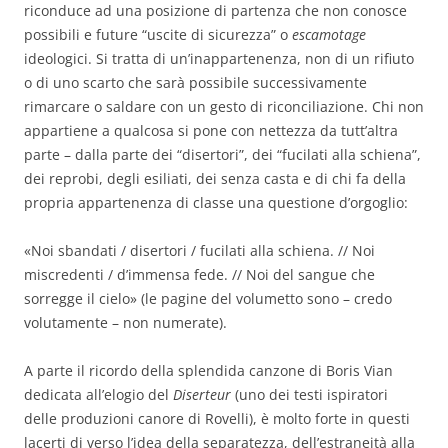
riconduce ad una posizione di partenza che non conosce
possibili e future “uscite di sicurezza” o
escamotage
ideologici. Si tratta di un’inappartenenza, non di un rifiuto
o di uno scarto che sarà possibile successivamente
rimarcare o saldare con un gesto di riconciliazione. Chi non
appartiene a qualcosa si pone con nettezza da tutt’altra
parte – dalla parte dei “disertori”, dei “fucilati alla schiena”,
dei reprobi, degli esiliati, dei senza casta e di chi fa della
propria appartenenza di classe una questione d’orgoglio:
«Noi sbandati / disertori / fucilati alla schiena. // Noi
miscredenti / d’immensa fede. // Noi del sangue che
sorregge il cielo» (le pagine del volumetto sono – credo
volutamente – non numerate).
A parte il ricordo della splendida canzone di Boris Vian
dedicata all’elogio del
Diserteur
(uno dei testi ispiratori
delle produzioni canore di Rovelli), è molto forte in questi
lacerti di verso l’idea della separatezza, dell’estraneità alla