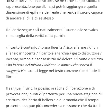
“bosco” dei versi da costruire, se ne ritrova la possibilità di
rappresentazione possibile, si potrà raggiungere quella
dimensione di epifania del reale che rende il suono capace
di andare al di là di se stesso.
Il silenzio segue così naturalmente il suono e lo scavalca
come soglia della verità della parola.
«Il canto è contagio / forma fluente / riso, allarme / di un
silenzio innocente / Il canto è anarchia / gesto distruttore /
incanto, armonia / senza inizio né dolore /
Il canto è puntato
/ ha la testa nel mirino / iniziano le danze / che scorra il
sangue, il vino…
» – si legge nel testo-canzone che chiude il
libro.
Il sangue, il vino, la poesia: pratiche di liberazione e di
provocazione, punti di partenza per una nuova stagione di
scrittura, desiderio di bellezza e di armonia che il tempo
presente non può più concedere a nessuno e che da tutti