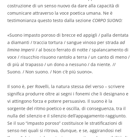
costruzione di un senso nuovo da dare alla capacità di
comunicare attraverso la voce poetica umana. Ne è
testimonianza questo testo dalla sezione
CORPO SUONO:
«Suono impasto poroso di brecce ed appigli / palla dentata
a diamanti / traccia tortura / sangue vinoso per strada
ad
limina Imperii
/ al bosco ferrato di notte / spalancamento di
voce / risucchio risuono rantolo a terra / un canto di meno /
di più al trapasso / un dono a nessuno / da niente. //
Suono. / Non suono. / Non c’è più suono».
Il sono è, per Rovelli, la natura stessa del verso – scrivere
significa produrre oltre ai segni i fonemi che li designano e
vi attingono forza e potere persuasivo. Il suono è la
sorgente del ritmo poetico e oscilla, di conseguenza, tra il
nulla del silenzio e il silenzio dell’appagamento raggiunto.
Se il suo “impasto poroso” costituisce le stratificazioni di
senso nei quali si ritrova, dunque, e se, aggirandosi nel