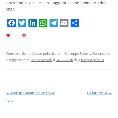
dovrebbe, invece, essere raggiunto come “domenica della
vita”.
F
T
Li
W
T
E
C
a
w
n
h
el
m
o
c
itt
k
at
e
ai
n
e
er
e
s
gr
l
di
b
dI
A
a
vi
Questo articolo è stato pubblicato in
Giuseppe Panella
,
Recensioni
e taggato come
Marco Rovelli
il
04/02/2010
da
giuseppepanella
o
n
p
m
di
o
p
k
Navigazione
←
Noi speravamo che fosse
La lanterna
→
articolo
lui…