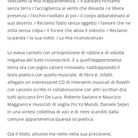
«Reclamo la mia inappartenenza. / il barbaro richiamo
senza terra / l’accoglienza al vento che devasta / e libera
presenza / l’occhio rivoltato al poi / il corpo abbandonato al
suo deserto. / Reclamo l’odio senza oggetto / l’amore che ne
stilla senza colpa / il furore che abita il silenzio. / Reclamo
la parola / la sua notte. / La mia riconoscenza»
Lo aveva cantato con un’esplosione di rabbia e di voluttà
negativa del tutto riconoscibili. E a quell’
Inappartenenza
torna ora con piglio canoro rinnovato, raddoppiando il
testo poetico con quello musicale. Al libro è, infatti,
allegato un interessante CD di interventi musicali di Rovelli
con canzoni scritte in collaborazione con altri scrittori (tra
tutti spiccano Erri De Luca, Roberto Saviano e Maurizio
Maggiani) e musicisti di vaglia (Yo Yo Mundi, Daniele Sepe)
in una sintesi collettiva di voci e di ritmi scanditi dalla
comune appartenenza (questa sì) poetica.
Già il titolo, allusivo ma netto nella sua precisione,