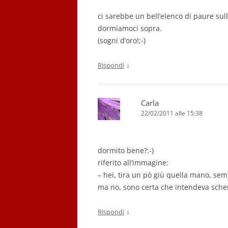
ci sarebbe un bell’elenco di paure sul
dormiamoci sopra.
(sogni d’oro!;-)
↓
Rispondi
Carla
22/02/2011 alle 15:38
dormito bene?:-)
riferito all’immagine:
– hei, tira un pò giù quella mano, semb
ma no, sono certa che intendeva sche
↓
Rispondi