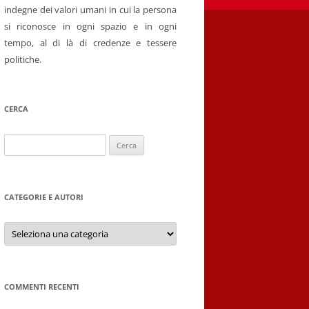
indegne dei valori umani in cui la persona
si riconosce in ogni spazio e in ogni
tempo, al di là di credenze e tessere
politiche.
CERCA
Ricerca
per:
CATEGORIE E AUTORI
Categorie
e
autori
COMMENTI RECENTI