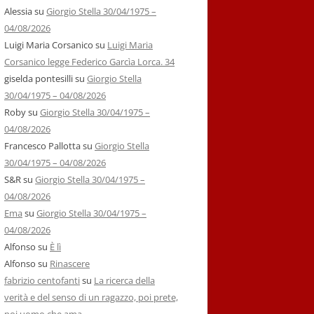
Alessia
su
Giorgio Stella 30/04/1975 –
04/08/2026
Luigi Maria Corsanico
su
Luigi Maria
Corsanico legge Federico Garcìa Lorca. 34
giselda pontesilli
su
Giorgio Stella
30/04/1975 – 04/08/2026
Roby
su
Giorgio Stella 30/04/1975 –
04/08/2026
Francesco Pallotta
su
Giorgio Stella
30/04/1975 – 04/08/2026
S&R
su
Giorgio Stella 30/04/1975 –
04/08/2026
Ema
su
Giorgio Stella 30/04/1975 –
04/08/2026
Alfonso
su
È lì
Alfonso
su
Rinascere
fabrizio centofanti
su
La ricerca della
verità e del senso di un ragazzo, poi prete,