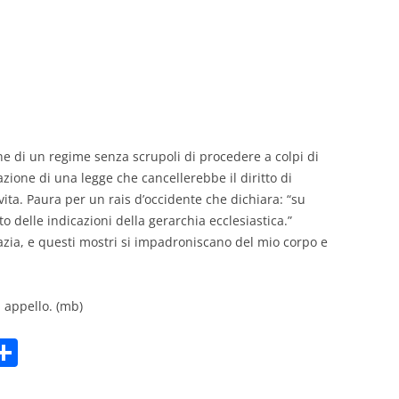
GIOVANNI NUSCIS
GUIDO MICHELONE
KIKA BOHR
MARINO MAGLIANI
one di un regime senza scrupoli di procedere a colpi di
ione di una legge che cancellerebbe il diritto di
MATTEO TELARA
vita. Paura per un rais d’occidente che dichiara: “su
to delle indicazioni della gerarchia ecclesiastica.”
MONICA MAZZITELLI
zia, e questi mostri si impadroniscano del mio corpo e
PASQUALE VITAGLIANO
RICCARDO FERRAZZI
 appello. (mb)
ROBERTO PLEVANO
C
STEFANIE GOLISCH
m
o