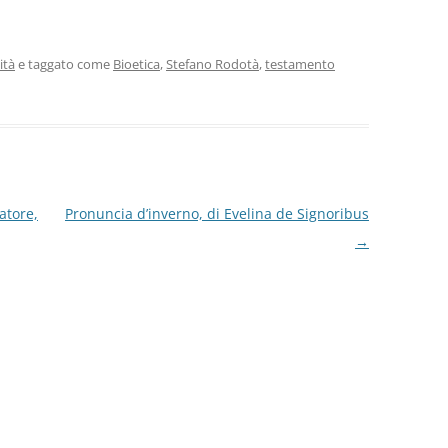
i
n
di
vi
ità
e taggato come
Bioetica
,
Stefano Rodotà
,
testamento
di
atore,
Pronuncia d’inverno, di Evelina de Signoribus
→