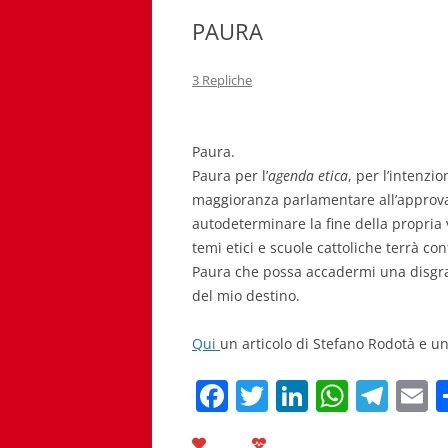
PAURA
3 Repliche
Paura.
Paura per l’
agenda etica
, per l’intenzi
maggioranza parlamentare all’approvaz
autodeterminare la fine della propria 
temi etici e scuole cattoliche terrà con
Paura che possa accadermi una disgra
del mio destino.
Qui
un articolo di Stefano Rodotà e un
F
T
Li
W
T
E
a
w
n
h
el