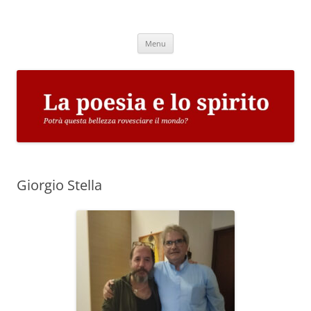
Vai
al
La poesia e lo spirito
contenuto
Potrà questa bellezza rovesciare il mondo?
Menu
Giorgio Stella