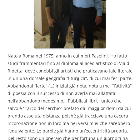
Nato a Roma nel 1975, anno in cui morì Pasolini. Ho fatto
studi frammentari fino al diploma al liceo artistico di Via di
Ripetta, dove conobbi gli artisti che praticavano tale litorale
in un una dorsale geografia “liturgica”, di cui mai feci parte.
Abbandonai “larte” (…) iniziai già nota, nota a me, “l’attività”
di poesia con il successo di non averla mai allattata
nell’abbandono medesimo… Pubblicai libri, l’unico che
salvo è ‘”l’arco del cerchio” prefato dai maggior domi da cui
prendo assoluta distanza poiché già tracciavo una oscura
incoronazione non in loro ma nei versi miei che sarebbero
l’equivalente. Le parole già hanno un’eccentricità propria.
Del resto sono un operaio che per fortuna un giorno ti ha