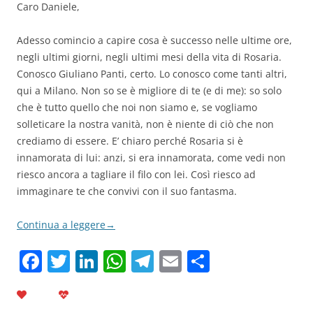
Caro Daniele,
Adesso comincio a capire cosa è successo nelle ultime ore,
negli ultimi giorni, negli ultimi mesi della vita di Rosaria.
Conosco Giuliano Panti, certo. Lo conosco come tanti altri,
qui a Milano. Non so se è migliore di te (e di me): so solo
che è tutto quello che noi non siamo e, se vogliamo
solleticare la nostra vanità, non è niente di ciò che non
crediamo di essere. E’ chiaro perché Rosaria si è
innamorata di lui: anzi, si era innamorata, come vedi non
riesco ancora a tagliare il filo con lei. Così riesco ad
immaginare te che convivi con il suo fantasma.
Continua a leggere
→
F
T
Li
W
T
E
C
a
w
n
h
el
m
o
c
itt
k
at
e
ai
n