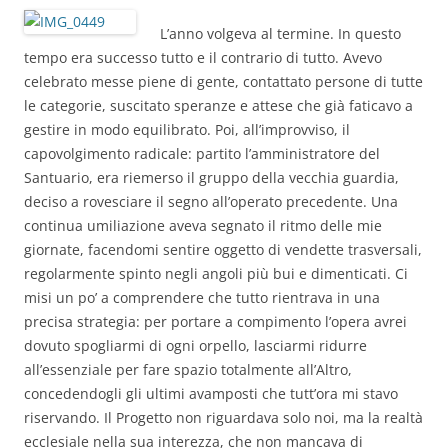
L’anno volgeva al termine. In questo
tempo era successo tutto e il contrario di tutto. Avevo
celebrato messe piene di gente, contattato persone di tutte
le categorie, suscitato speranze e attese che già faticavo a
gestire in modo equilibrato. Poi, all’improvviso, il
capovolgimento radicale: partito l’amministratore del
Santuario, era riemerso il gruppo della vecchia guardia,
deciso a rovesciare il segno all’operato precedente. Una
continua umiliazione aveva segnato il ritmo delle mie
giornate, facendomi sentire oggetto di vendette trasversali,
regolarmente spinto negli angoli più bui e dimenticati. Ci
misi un po’ a comprendere che tutto rientrava in una
precisa strategia: per portare a compimento l’opera avrei
dovuto spogliarmi di ogni orpello, lasciarmi ridurre
all’essenziale per fare spazio totalmente all’Altro,
concedendogli gli ultimi avamposti che tutt’ora mi stavo
riservando. Il Progetto non riguardava solo noi, ma la realtà
ecclesiale nella sua interezza, che non mancava di