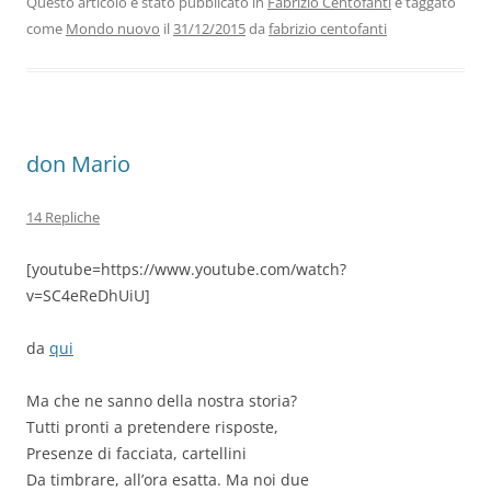
b
dI
A
a
vi
Questo articolo è stato pubblicato in
Fabrizio Centofanti
e taggato
come
Mondo nuovo
il
31/12/2015
da
fabrizio centofanti
o
n
p
m
di
o
p
k
don Mario
14 Repliche
[youtube=https://www.youtube.com/watch?
v=SC4eReDhUiU]
da
qui
Ma che ne sanno della nostra storia?
Tutti pronti a pretendere risposte,
Presenze di facciata, cartellini
Da timbrare, all’ora esatta. Ma noi due