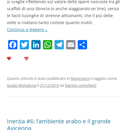
si sceglie riflettendo sul valore delle opere nascoste tra gli
scaffali di una libreria (o anche viaggiando on line), senza
le facili lusinghe di strenne altisonanti, che il più delle
volte si rivelano tanto costose quanto inutili.
Continua a leggere
→
F
T
Li
W
T
E
C
a
w
n
h
el
m
o
c
itt
k
at
e
ai
n
e
er
e
s
gr
l
di
b
dI
A
a
vi
Questo articolo è stato pubblicato in
Recensioni
e taggato come
Guido Michelone
il
21/12/2015
da
fabrizio centofanti
o
n
p
m
di
o
p
k
Inerzia #6: l’ambiente arabo e il grande
Avicenna