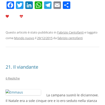
F
T
Li
W
T
E
C
a
w
n
h
el
m
o
c
itt
k
at
e
ai
n
e
er
e
s
gr
l
di
b
dI
A
a
vi
Questo articolo è stato pubblicato in
Fabrizio Centofanti
e taggato
come
Mondo nuovo
il
29/12/2015
da
fabrizio centofanti
o
n
p
m
di
o
p
k
21. Il viandante
6 Repliche
La campana suonò le diciannove.
Il Natale era a sole cinque ore e io ero seduto nella stanza