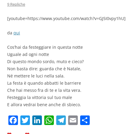
9 Repliche
[youtube=https://www.youtube.com/watch?v=GJ5I0vpy1hU]
da
qui
Cos’hai da festeggiare in questa notte
Uguale ad ogni notte
Di questo mondo sordo, muto e cieco?
Non basta dire: guarda che è Natale,
Né mettere le luci nella sala.
La festa è quando abbatti le barriere
Che hai messo fra di te e la vita vera.
Festeggia la vittoria sul tuo male
E allora vedrai bene anche di sbieco.
F
T
Li
W
T
E
C
a
w
n
h
el
m
o