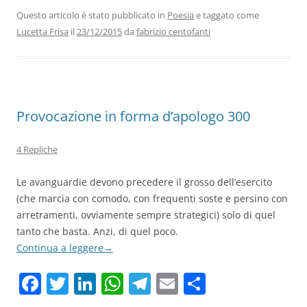
e
er
e
s
gr
l
di
b
dI
A
a
vi
Questo articolo è stato pubblicato in
Poesia
e taggato come
Lucetta Frisa
il
23/12/2015
da
fabrizio centofanti
o
n
p
m
di
o
p
k
Provocazione in forma d’apologo 300
4 Repliche
Le avanguardie devono precedere il grosso dell’esercito
(che marcia con comodo, con frequenti soste e persino con
arretramenti, ovviamente sempre strategici) solo di quel
tanto che basta. Anzi, di quel poco.
Continua a leggere
→
F
T
Li
W
T
E
C
a
w
n
h
el
m
o