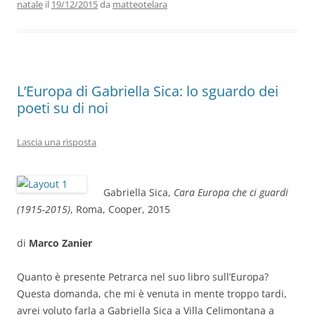
o
n
p
m
di
natale
il
19/12/2015
da
matteotelara
o
p
k
L’Europa di Gabriella Sica: lo sguardo dei
poeti su di noi
Lascia una risposta
Gabriella Sica,
Cara Europa che ci guardi
(1915-2015)
, Roma, Cooper, 2015
di
Marco Zanier
Quanto è presente Petrarca nel suo libro sull’Europa?
Questa domanda, che mi è venuta in mente troppo tardi,
avrei voluto farla a Gabriella Sica a Villa Celimontana a