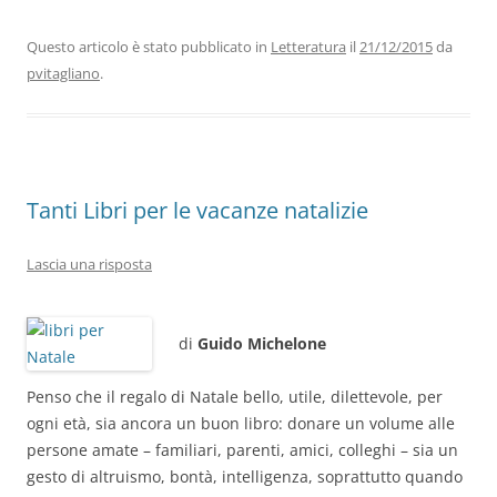
e
er
e
s
gr
l
di
b
dI
A
a
vi
Questo articolo è stato pubblicato in
Letteratura
il
21/12/2015
da
pvitagliano
.
o
n
p
m
di
o
p
k
Tanti Libri per le vacanze natalizie
Lascia una risposta
di
Guido Michelone
Penso che il regalo di Natale bello, utile, dilettevole, per
ogni età, sia ancora un buon libro: donare un volume alle
persone amate – familiari, parenti, amici, colleghi – sia un
gesto di altruismo, bontà, intelligenza, soprattutto quando