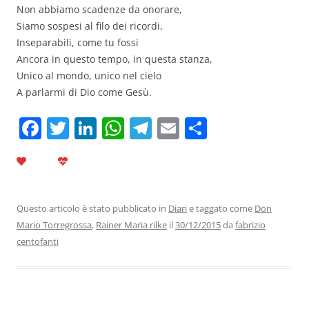
Non abbiamo scadenze da onorare,
Siamo sospesi al filo dei ricordi,
Inseparabili, come tu fossi
Ancora in questo tempo, in questa stanza,
Unico al mondo, unico nel cielo
A parlarmi di Dio come Gesù.
F
T
Li
W
T
E
C
a
w
n
h
el
m
o
c
itt
k
at
e
ai
n
e
er
e
s
gr
l
di
b
dI
A
a
vi
Questo articolo è stato pubblicato in
Diari
e taggato come
Don
Mario Torregrossa
,
Rainer Maria rilke
il
30/12/2015
da
fabrizio
o
n
p
m
di
centofanti
o
p
k