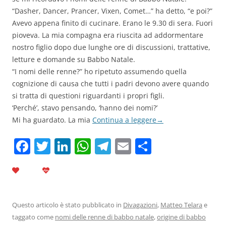
“Dasher, Dancer, Prancer, Vixen, Comet…” ha detto, “e poi?”
Avevo appena finito di cucinare. Erano le 9.30 di sera. Fuori
pioveva. La mia compagna era riuscita ad addormentare
nostro figlio dopo due lunghe ore di discussioni, trattative,
letture e domande su Babbo Natale.
“I nomi delle renne?” ho ripetuto assumendo quella
cognizione di causa che tutti i padri devono avere quando
si tratta di questioni riguardanti i propri figli.
‘Perché’, stavo pensando, ‘hanno dei nomi?’
Mi ha guardato. La mia
Continua a leggere
→
F
T
Li
W
T
E
C
a
w
n
h
el
m
o
c
itt
k
at
e
ai
n
e
er
e
s
gr
l
di
b
dI
A
a
vi
Questo articolo è stato pubblicato in
Divagazioni
,
Matteo Telara
e
taggato come
nomi delle renne di babbo natale
,
origine di babbo