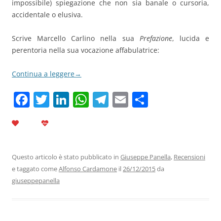
impossibile) spiegazione che non sia banale o cursoria,
accidentale o elusiva.
Scrive Marcello Carlino nella sua
Prefazione
, lucida e
perentoria nella sua vocazione affabulatrice:
Continua a leggere
→
F
T
Li
W
T
E
C
a
w
n
h
el
m
o
c
itt
k
at
e
ai
n
e
er
e
s
gr
l
di
b
dI
A
a
vi
Questo articolo è stato pubblicato in
Giuseppe Panella
,
Recensioni
e taggato come
Alfonso Cardamone
il
26/12/2015
da
o
n
p
m
di
giuseppepanella
o
p
k