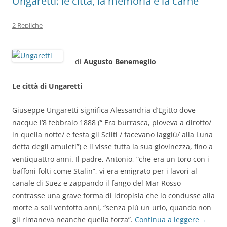
Ungaretti: le città, la memoria e la carne
2 Repliche
di
Augusto Benemeglio
Le città di Ungaretti
Giuseppe Ungaretti significa Alessandria d’Egitto dove
nacque l’8 febbraio 1888 (“ Era burrasca, pioveva a dirotto/
in quella notte/ e festa gli Sciiti / facevano laggiù/ alla Luna
detta degli amuleti”) e lì visse tutta la sua giovinezza, fino a
ventiquattro anni. Il padre, Antonio, “che era un toro con i
baffoni folti come Stalin”, vi era emigrato per i lavori al
canale di Suez e zappando il fango del Mar Rosso
contrasse una grave forma di idropisia che lo condusse alla
morte a soli ventotto anni, “senza più un urlo, quando non
gli rimaneva neanche quella forza”.
Continua a leggere
→