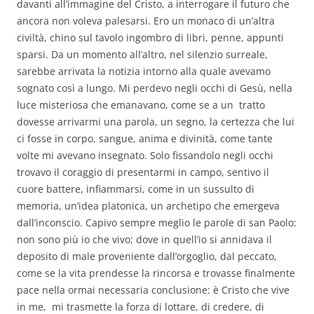
davanti all’immagine del Cristo, a interrogare il futuro che
ancora non voleva palesarsi. Ero un monaco di un’altra
civiltà, chino sul tavolo ingombro di libri, penne, appunti
sparsi. Da un momento all’altro, nel silenzio surreale,
sarebbe arrivata la notizia intorno alla quale avevamo
sognato così a lungo. Mi perdevo negli occhi di Gesù, nella
luce misteriosa che emanavano, come se a un tratto
dovesse arrivarmi una parola, un segno, la certezza che lui
ci fosse in corpo, sangue, anima e divinità, come tante
volte mi avevano insegnato. Solo fissandolo negli occhi
trovavo il coraggio di presentarmi in campo, sentivo il
cuore battere, infiammarsi, come in un sussulto di
memoria, un’idea platonica, un archetipo che emergeva
dall’inconscio. Capivo sempre meglio le parole di san Paolo:
non sono più io che vivo; dove in quell’io si annidava il
deposito di male proveniente dall’orgoglio, dal peccato,
come se la vita prendesse la rincorsa e trovasse finalmente
pace nella ormai necessaria conclusione: è Cristo che vive
in me, mi trasmette la forza di lottare, di credere, di