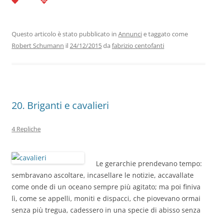
c
itt
k
at
e
ai
n
e
er
e
s
gr
l
di
b
dI
A
a
vi
Questo articolo è stato pubblicato in
Annunci
e taggato come
Robert Schumann
il
24/12/2015
da
fabrizio centofanti
o
n
p
m
di
o
p
k
20. Briganti e cavalieri
4 Repliche
Le gerarchie prendevano tempo:
sembravano ascoltare, incasellare le notizie, accavallate
come onde di un oceano sempre più agitato; ma poi finiva
lì, come se appelli, moniti e dispacci, che piovevano ormai
senza più tregua, cadessero in una specie di abisso senza