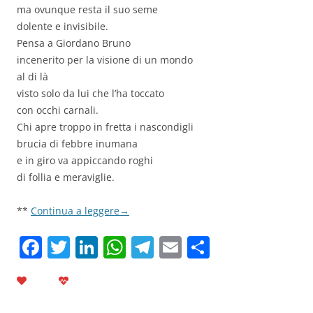
ma ovunque resta il suo seme
dolente e invisibile.
Pensa a Giordano Bruno
incenerito per la visione di un mondo
al di là
visto solo da lui che l’ha toccato
con occhi carnali.
Chi apre troppo in fretta i nascondigli
brucia di febbre inumana
e in giro va appiccando roghi
di follia e meraviglie.
**
Continua a leggere
→
F
T
Li
W
T
E
C
a
w
n
h
el
m
o
c
itt
k
at
e
ai
n