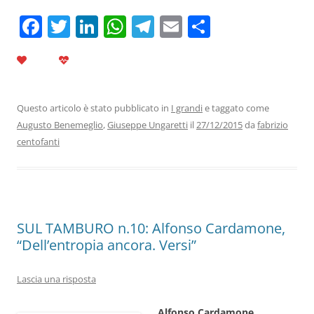
F
T
Li
W
T
E
C
a
w
n
h
el
m
o
c
itt
k
at
e
ai
n
e
er
e
s
gr
l
di
b
dI
A
a
vi
Questo articolo è stato pubblicato in
I grandi
e taggato come
Augusto Benemeglio
,
Giuseppe Ungaretti
il
27/12/2015
da
fabrizio
o
n
p
m
di
centofanti
o
p
k
SUL TAMBURO n.10: Alfonso Cardamone,
“Dell’entropia ancora. Versi”
Lascia una risposta
Alfonso Cardamone,