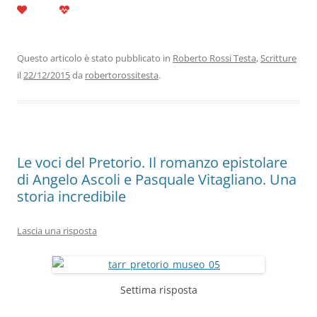
c
itt
k
at
e
ai
n
e
er
e
s
gr
l
di
b
dI
A
a
vi
Questo articolo è stato pubblicato in
Roberto Rossi Testa
,
Scritture
il
22/12/2015
da
robertorossitesta
.
o
n
p
m
di
o
p
k
Le voci del Pretorio. Il romanzo epistolare
di Angelo Ascoli e Pasquale Vitagliano. Una
storia incredibile
Lascia una risposta
Settima risposta