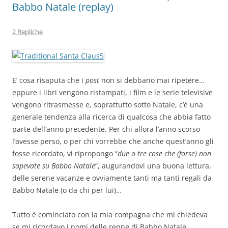
Babbo Natale (replay)
2 Repliche
E’ cosa risaputa che i
post
non si debbano mai ripetere…
eppure i libri vengono ristampati, i film e le serie televisive
vengono ritrasmesse e, soprattutto sotto Natale, c’è una
generale tendenza alla ricerca di qualcosa che abbia fatto
parte dell’anno precedente. Per chi allora l’anno scorso
l’avesse perso, o per chi vorrebbe che anche quest’anno gli
fosse ricordato, vi ripropongo “
due o tre cose che (forse) non
sapevate su Babbo Natale
“, augurandovi una buona lettura,
delle serene vacanze e ovviamente tanti ma tanti regali da
Babbo Natale (o da chi per lui)…
Tutto è cominciato con la mia compagna che mi chiedeva
se mi ricordavo i nomi delle renne di Babbo Natale.