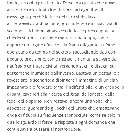
fondo, un oblio prestabilito. Forse era questo che doveva
accadere: un’ostinata indifferenza ad ogni tipo di
messaggio, perché la luce del vero si rivelasse
all’improvviso, abbagliante, precludendo qualsiasi via di
scampo. Già li immaginavo con le facce preoccupate, a
chiedersi l’un l’altro come mettere una toppa, come
opporre un argine efficace alla frana dilagante. O forse
operavano da tempo nel segreto, raccogliendo dati con
pedante precisione, come monaci chiamati a salvare dal
naufragio un’intera civiltà, vergando segni e disegni su
pergamene inumidite dall’inverno. Bastava un dettaglio a
rovesciare lo scenario: a dipingere l’immagine di un clan
impegnato a difendere ormai l’indifendibile, o un drappello
di santi cavalieri alla ricerca del graal dell’onestà, della
fede, dello spirito. Non restava, ancora una volta, che
aspettare, guardando gli occhi del Cristo che emettevano
onde di fiducia su frequenze sconosciute, come se solo in
quello sguardo ci fosse la risposta a ogni domanda che
continuava a bussare al nostro cuore.