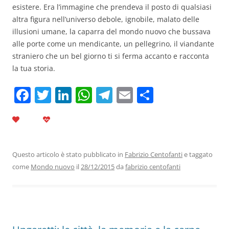
esistere. Era l’immagine che prendeva il posto di qualsiasi
altra figura nell’universo debole, ignobile, malato delle
illusioni umane, la caparra del mondo nuovo che bussava
alle porte come un mendicante, un pellegrino, il viandante
straniero che un bel giorno ti si ferma accanto e racconta
la tua storia.
F
T
Li
W
T
E
C
a
w
n
h
el
m
o
c
itt
k
at
e
ai
n
e
er
e
s
gr
l
di
b
dI
A
a
vi
Questo articolo è stato pubblicato in
Fabrizio Centofanti
e taggato
come
Mondo nuovo
il
28/12/2015
da
fabrizio centofanti
o
n
p
m
di
o
p
k