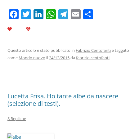
F
T
Li
W
T
E
C
a
w
n
h
el
m
o
c
itt
k
at
e
ai
n
e
er
e
s
gr
l
di
b
dI
A
a
vi
Questo articolo è stato pubblicato in
Fabrizio Centofanti
e taggato
come
Mondo nuovo
il
24/12/2015
da
fabrizio centofanti
o
n
p
m
di
o
p
k
Lucetta Frisa. Ho tante albe da nascere
(selezione di testi).
8 Repliche