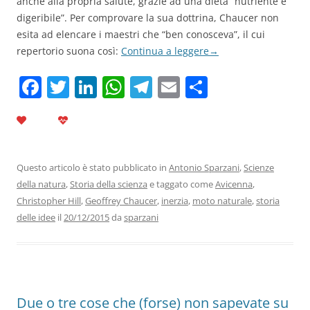
anche alla propria salute, grazie ad una dieta “nutriente e
digeribile”. Per comprovare la sua dottrina, Chaucer non
esita ad elencare i maestri che “ben conosceva”, il cui
repertorio suona così:
Continua a leggere
→
F
T
Li
W
T
E
C
a
w
n
h
el
m
o
c
itt
k
at
e
ai
n
e
er
e
s
gr
l
di
b
dI
A
a
vi
Questo articolo è stato pubblicato in
Antonio Sparzani
,
Scienze
della natura
,
Storia della scienza
e taggato come
Avicenna
,
o
n
p
m
di
Christopher Hill
,
Geoffrey Chaucer
,
inerzia
,
moto naturale
,
storia
o
p
delle idee
il
20/12/2015
da
sparzani
k
Due o tre cose che (forse) non sapevate su