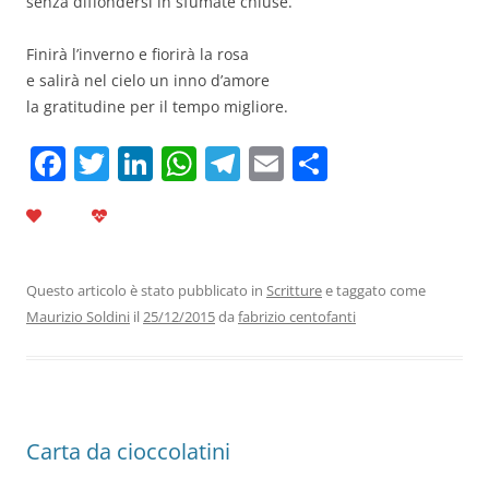
senza diffondersi in sfumate chiuse.
Finirà l’inverno e fiorirà la rosa
e salirà nel cielo un inno d’amore
la gratitudine per il tempo migliore.
F
T
Li
W
T
E
C
a
w
n
h
el
m
o
c
itt
k
at
e
ai
n
e
er
e
s
gr
l
di
b
dI
A
a
vi
Questo articolo è stato pubblicato in
Scritture
e taggato come
Maurizio Soldini
il
25/12/2015
da
fabrizio centofanti
o
n
p
m
di
o
p
k
Carta da cioccolatini