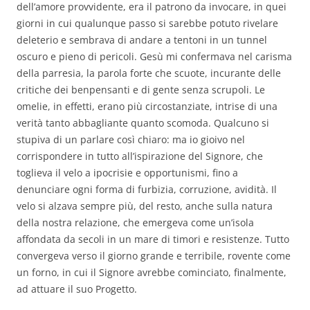
dell’amore provvidente, era il patrono da invocare, in quei
giorni in cui qualunque passo si sarebbe potuto rivelare
deleterio e sembrava di andare a tentoni in un tunnel
oscuro e pieno di pericoli. Gesù mi confermava nel carisma
della parresia, la parola forte che scuote, incurante delle
critiche dei benpensanti e di gente senza scrupoli. Le
omelie, in effetti, erano più circostanziate, intrise di una
verità tanto abbagliante quanto scomoda. Qualcuno si
stupiva di un parlare così chiaro: ma io gioivo nel
corrispondere in tutto all’ispirazione del Signore, che
toglieva il velo a ipocrisie e opportunismi, fino a
denunciare ogni forma di furbizia, corruzione, avidità. Il
velo si alzava sempre più, del resto, anche sulla natura
della nostra relazione, che emergeva come un’isola
affondata da secoli in un mare di timori e resistenze. Tutto
convergeva verso il giorno grande e terribile, rovente come
un forno, in cui il Signore avrebbe cominciato, finalmente,
ad attuare il suo Progetto.