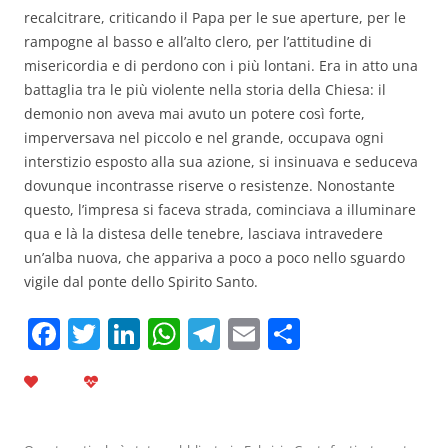
recalcitrare, criticando il Papa per le sue aperture, per le
rampogne al basso e all’alto clero, per l’attitudine di
misericordia e di perdono con i più lontani. Era in atto una
battaglia tra le più violente nella storia della Chiesa: il
demonio non aveva mai avuto un potere così forte,
imperversava nel piccolo e nel grande, occupava ogni
interstizio esposto alla sua azione, si insinuava e seduceva
dovunque incontrasse riserve o resistenze. Nonostante
questo, l’impresa si faceva strada, cominciava a illuminare
qua e là la distesa delle tenebre, lasciava intravedere
un’alba nuova, che appariva a poco a poco nello sguardo
vigile dal ponte dello Spirito Santo.
F
T
Li
W
T
E
C
a
w
n
h
el
m
o
c
itt
k
at
e
ai
n
e
er
e
s
gr
l
di