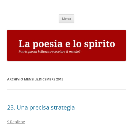
Vai
al
La poesia e lo spirito
contenuto
Potrà questa bellezza rovesciare il mondo?
Menu
ARCHIVIO MENSILE:
DICEMBRE 2015
23. Una precisa strategia
9 Repliche