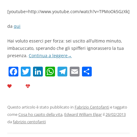
[youtube=http://www.youtube.com/watch?v=TPMoOk5GzXk]
da
qui
Hai voluto esserci per forza: sei uscito all’ultimo minuto,
imbacuccato, sperando che gli spifferi ignorassero la tua
presenza.
Continua a leggere
→
F
T
Li
W
T
E
C
a
w
n
h
el
m
o
c
itt
k
at
e
ai
n
e
er
e
s
gr
l
di
b
dI
A
a
vi
Questo articolo è stato pubblicato in
Fabrizio Centofanti
e taggato
come
Cosa ho capito della vita
,
Edward William Elgar
il
26/02/2013
o
n
p
m
di
da
fabrizio centofanti
o
p