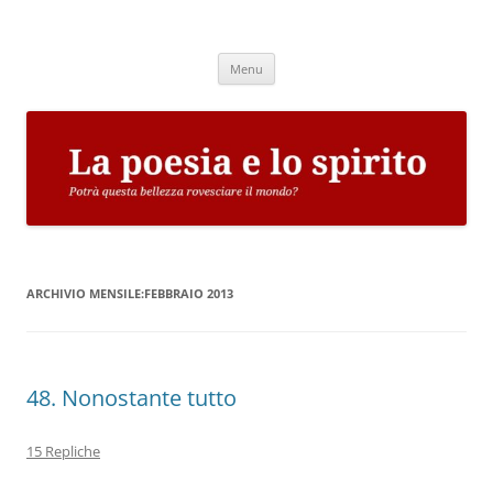
Vai
al
La poesia e lo spirito
contenuto
Potrà questa bellezza rovesciare il mondo?
Menu
ARCHIVIO MENSILE:
FEBBRAIO 2013
48. Nonostante tutto
15 Repliche