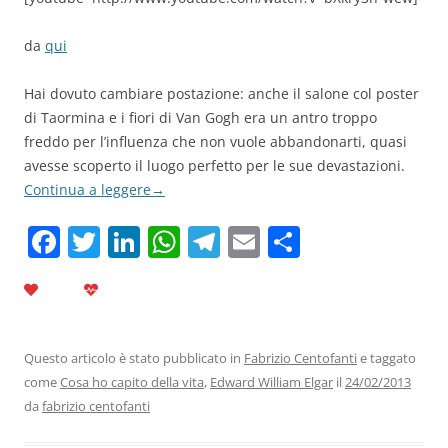
da
qui
Hai dovuto cambiare postazione: anche il salone col poster
di Taormina e i fiori di Van Gogh era un antro troppo
freddo per l’influenza che non vuole abbandonarti, quasi
avesse scoperto il luogo perfetto per le sue devastazioni.
Continua a leggere
→
F
T
Li
W
T
E
C
a
w
n
h
el
m
o
c
itt
k
at
e
ai
n
e
er
e
s
gr
l
di
b
dI
A
a
vi
Questo articolo è stato pubblicato in
Fabrizio Centofanti
e taggato
come
Cosa ho capito della vita
,
Edward William Elgar
il
24/02/2013
o
n
p
m
di
da
fabrizio centofanti
o
p