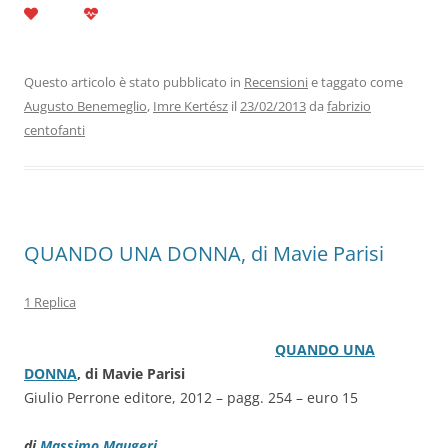
c
itt
k
at
e
ai
n
e
er
e
s
gr
l
di
b
dI
A
a
vi
Questo articolo è stato pubblicato in
Recensioni
e taggato come
Augusto Benemeglio
,
Imre Kertész
il
23/02/2013
da
fabrizio
o
n
p
m
di
centofanti
o
p
k
QUANDO UNA DONNA, di Mavie Parisi
1 Replica
QUANDO UNA
DONNA
, di Mavie Parisi
Giulio Perrone editore, 2012 – pagg. 254 – euro 15
di
Massimo Maugeri