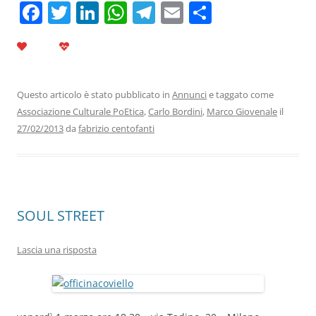
F
T
Li
W
T
E
C
a
w
n
h
el
m
o
c
itt
k
at
e
ai
n
e
er
e
s
gr
l
di
b
dI
A
a
vi
Questo articolo è stato pubblicato in
Annunci
e taggato come
Associazione Culturale PoEtica
,
Carlo Bordini
,
Marco Giovenale
il
o
n
p
m
di
27/02/2013
da
fabrizio centofanti
o
p
k
SOUL STREET
Lascia una risposta