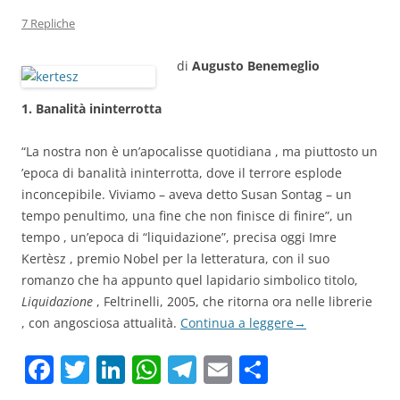
7 Repliche
di
Augusto Benemeglio
1. Banalità ininterrotta
“La nostra non è un’apocalisse quotidiana , ma piuttosto un
’epoca di banalità ininterrotta, dove il terrore esplode
inconcepibile. Viviamo – aveva detto Susan Sontag – un
tempo penultimo, una fine che non finisce di finire”, un
tempo , un’epoca di “liquidazione”, precisa oggi Imre
Kertèsz , premio Nobel per la letteratura, con il suo
romanzo che ha appunto quel lapidario simbolico titolo,
Liquidazione
, Feltrinelli, 2005, che ritorna ora nelle librerie
, con angosciosa attualità.
Continua a leggere
→
F
T
Li
W
T
E
C
a
w
n
h
el
m
o