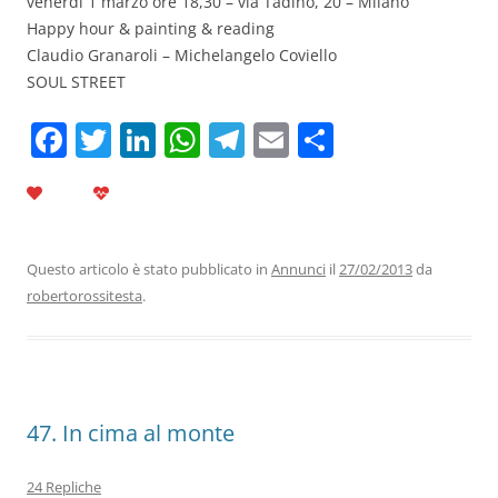
venerdì 1 marzo ore 18,30 – via Tadino, 20 – Milano
Happy hour & painting & reading
Claudio Granaroli – Michelangelo Coviello
SOUL STREET
F
T
Li
W
T
E
C
a
w
n
h
el
m
o
c
itt
k
at
e
ai
n
e
er
e
s
gr
l
di
b
dI
A
a
vi
Questo articolo è stato pubblicato in
Annunci
il
27/02/2013
da
robertorossitesta
.
o
n
p
m
di
o
p
k
47. In cima al monte
24 Repliche