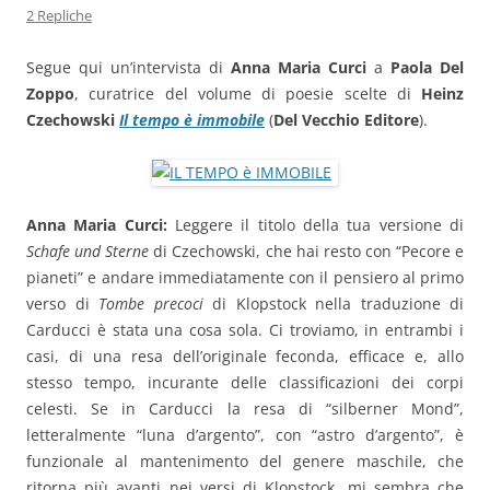
2 Repliche
Segue qui un’intervista di
Anna Maria Curci
a
Paola Del
Zoppo
, curatrice del volume di poesie scelte di
Heinz
Czechowski
Il tempo è immobile
(
Del Vecchio Editore
).
Anna Maria Curci:
Leggere il titolo della tua versione di
Schafe und Sterne
di Czechowski, che hai resto con “Pecore e
pianeti” e andare immediatamente con il pensiero al primo
verso di
Tombe precoci
di Klopstock nella traduzione di
Carducci è stata una cosa sola. Ci troviamo, in entrambi i
casi, di una resa dell’originale feconda, efficace e, allo
stesso tempo, incurante delle classificazioni dei corpi
celesti. Se in Carducci la resa di “silberner Mond”,
letteralmente “luna d’argento”, con “astro d’argento”, è
funzionale al mantenimento del genere maschile, che
ritorna più avanti nei versi di Klopstock, mi sembra che