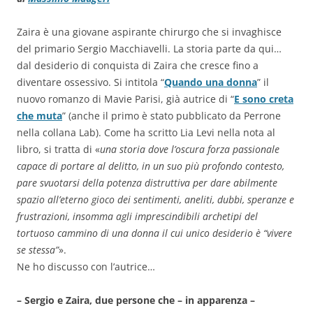
Zaira è una giovane aspirante chirurgo che si invaghisce
del primario Sergio Macchiavelli. La storia parte da qui…
dal desiderio di conquista di Zaira che cresce fino a
diventare ossessivo. Si intitola “
Quando una donna
” il
nuovo romanzo di Mavie Parisi, già autrice di “
E sono creta
che muta
” (anche il primo è stato pubblicato da Perrone
nella collana Lab). Come ha scritto Lia Levi nella nota al
libro, si tratta di «
una storia dove l’oscura forza passionale
capace di portare al delitto, in un suo più profondo contesto,
pare svuotarsi della potenza distruttiva per dare abilmente
spazio all’eterno gioco dei sentimenti, aneliti, dubbi, speranze e
frustrazioni, insomma agli imprescindibili archetipi del
tortuoso cammino di una donna il cui unico desiderio è “vivere
se stessa”
».
Ne ho discusso con l’autrice…
– Sergio e Zaira, due persone che – in apparenza –