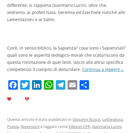
differente, si rapporta Gianmario Lucini, oltre che,
vedremo, ai profeti Isaia, Geremia ed Ezechiele nonché alle
Lamentazioni e ai Salmi.
Cos’è, in senso biblico, la Sapienza? cosa sono i Sapienziali?
quali sono le asperità teologico-morali che scaturiscono da
questa rivisitazione di quei testi, lascio alla altrui specifica
competenza il compito di delucidare.
Continua a leggere
→
F
T
Li
W
T
E
C
a
w
n
h
el
m
o
c
itt
k
at
e
ai
n
e
er
e
s
gr
l
di
b
dI
A
a
vi
Questo articolo è stato pubblicato in
Giovanni Nuscis
,
Letteratura
,
Poesia
,
Recensioni
e taggato come
Edizioni CFR
,
Gianmario Lucini
,
o
n
p
m
di