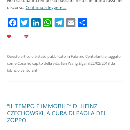
Non sai quanto tempo sia passato, né a che punto fossi del
discorso.
Continua a leggere
→
F
T
Li
W
T
E
C
a
w
n
h
el
m
o
c
itt
k
at
e
ai
n
e
er
e
s
gr
l
di
b
dI
A
a
vi
Questo articolo è stato pubblicato in
Fabrizio Centofanti
e taggato
come
Cosa ho capito della vita
,
Jian Wang Elgar
il
22/02/2013
da
o
n
p
m
di
fabrizio centofanti
o
p
k
“IL TEMPO È IMMOBILE” DI HEINZ
CZECHOWSKI, A CURA DI PAOLA DEL
ZOPPO