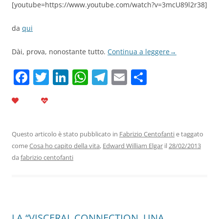
[youtube=https://www.youtube.com/watch?v=3mcU89l2r38]
da
qui
Dài, prova, nonostante tutto.
Continua a leggere
→
F
T
Li
W
T
E
C
a
w
n
h
el
m
o
c
itt
k
at
e
ai
n
e
er
e
s
gr
l
di
b
dI
A
a
vi
Questo articolo è stato pubblicato in
Fabrizio Centofanti
e taggato
come
Cosa ho capito della vita
,
Edward William Elgar
il
28/02/2013
o
n
p
m
di
da
fabrizio centofanti
o
p
k
LA “VISCERAL CONNECTION. UNA