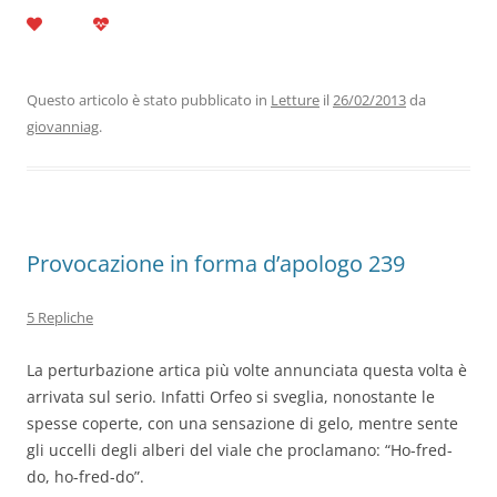
a
w
n
h
el
m
o
c
itt
k
at
e
ai
n
e
er
e
s
gr
l
di
b
dI
A
a
vi
Questo articolo è stato pubblicato in
Letture
il
26/02/2013
da
giovanniag
.
o
n
p
m
di
o
p
k
Provocazione in forma d’apologo 239
5 Repliche
La perturbazione artica più volte annunciata questa volta è
arrivata sul serio. Infatti Orfeo si sveglia, nonostante le
spesse coperte, con una sensazione di gelo, mentre sente
gli uccelli degli alberi del viale che proclamano: “Ho-fred-
do, ho-fred-do”.