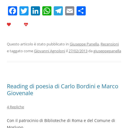
F
T
Li
W
T
E
C
a
w
n
h
el
m
o
c
itt
k
at
e
ai
n
e
er
e
s
gr
l
di
b
dI
A
a
vi
Questo articolo è stato pubblicato in
Giuseppe Panella
,
Recensioni
e taggato come
Giovanni Agnoloni
il
27/02/2013
da
giuseppepanella
o
n
p
m
di
o
p
k
Reading di poesia di Carlo Bordini e Marco
Giovenale
4 Repliche
Con il patrocinio di Biblioteche di Roma e del Comune di
Morlupo