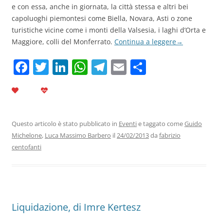
e con essa, anche in giornata, la città stessa e altri bei
capoluoghi piemontesi come Biella, Novara, Asti o zone
turistiche vicine come i monti della Valsesia, i laghi d’Orta e
Maggiore, colli del Monferrato.
Continua a leggere
→
F
T
Li
W
T
E
C
a
w
n
h
el
m
o
c
itt
k
at
e
ai
n
e
er
e
s
gr
l
di
b
dI
A
a
vi
Questo articolo è stato pubblicato in
Eventi
e taggato come
Guido
Michelone
,
Luca Massimo Barbero
il
24/02/2013
da
fabrizio
o
n
p
m
di
centofanti
o
p
k
Liquidazione, di Imre Kertesz