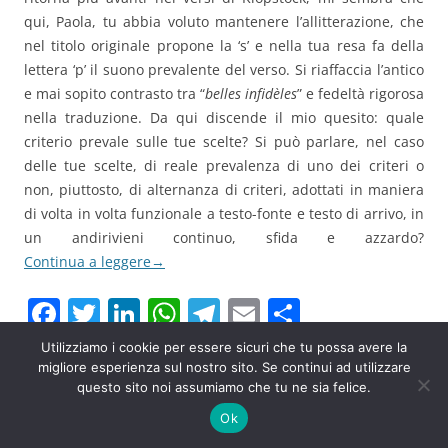
qui, Paola, tu abbia voluto mantenere l’allitterazione, che
nel titolo originale propone la ‘s’ e nella tua resa fa della
lettera ‘p’ il suono prevalente del verso. Si riaffaccia l’antico
e mai sopito contrasto tra “
belles infidèles
” e fedeltà rigorosa
nella traduzione. Da qui discende il mio quesito: quale
criterio prevale sulle tue scelte? Si può parlare, nel caso
delle tue scelte, di reale prevalenza di uno dei criteri o
non, piuttosto, di alternanza di criteri, adottati in maniera
di volta in volta funzionale a testo-fonte e testo di arrivo, in
un andirivieni continuo, sfida e azzardo?
Continua a leggere
→
F
T
Li
W
T
E
C
a
w
n
h
el
m
o
Utilizziamo i cookie per essere sicuri che tu possa avere la
c
itt
k
at
e
ai
n
migliore esperienza sul nostro sito. Se continui ad utilizzare
questo sito noi assumiamo che tu ne sia felice.
e
er
e
s
gr
l
di
Ok
b
dI
A
a
vi
Questo articolo è stato pubblicato in
Critica letteraria
,
Dalla rete
,