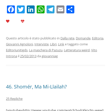
F
T
Li
W
T
E
C
a
w
n
h
el
m
o
c
itt
k
at
e
ai
n
e
er
e
s
gr
l
di
b
dI
A
a
vi
Questo articolo è stato pubblicato in
Dalla rete
,
Domande
,
Editoria
,
Giovanni Agnoloni
,
Interviste
,
Libri
,
Link
e taggato come
o
n
p
m
di
Editoriunitigds
,
La maschera di Pazuzu
,
Letteratura weird
,
Vito
o
p
Introna
il
25/02/2013
da
giovanniag
k
46. Shomér, Ma Mi-Llailah?
25 Repliche
[youtube=http://www.youtube.com/watch?v=bXkry3n-wew]