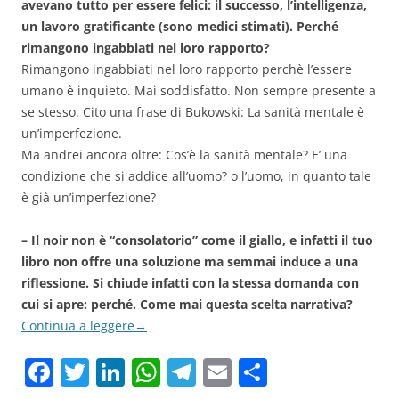
avevano tutto per essere felici: il successo, l’intelligenza,
un lavoro gratificante (sono medici stimati). Perché
rimangono ingabbiati nel loro rapporto?
Rimangono ingabbiati nel loro rapporto perchè l’essere
umano è inquieto. Mai soddisfatto. Non sempre presente a
se stesso. Cito una frase di Bukowski: La sanità mentale è
un’imperfezione.
Ma andrei ancora oltre: Cos’è la sanità mentale? E’ una
condizione che si addice all’uomo? o l’uomo, in quanto tale
è già un’imperfezione?
– Il noir non è “consolatorio” come il giallo, e infatti il tuo
libro non offre una soluzione ma semmai induce a una
riflessione. Si chiude infatti con la stessa domanda con
cui si apre: perché. Come mai questa scelta narrativa?
Continua a leggere
→
F
T
Li
W
T
E
C