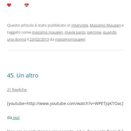
a
w
n
h
el
m
o
c
itt
k
at
e
ai
n
e
er
e
s
gr
l
di
b
dI
A
a
vi
Questo articolo è stato pubblicato in
Interviste
,
Massimo Maugeri
e
taggato come
massimo maugeri
,
mavie parisi
,
perrone
,
quando
o
n
p
m
di
una donna
il
23/02/2013
da
massimomaugeri
o
p
k
45. Un altro
21 Repliche
[youtube=http://www.youtube.com/watch?v=WPETjqKTOac]
da
qui