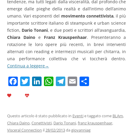
tendenze, ma tutti legati dalla visceralità, dal profondo che
emerge dalle pieghe della realtà e dall’intimo dell’animo
umano. Vari esponenti del
movimento connettivista
, il più
importante scrittore italiano di steampunk e urban science
fiction,
Dario Tonani
, e due poeti e scrittori all’avanguardia,
Chiara Daino
e
Franz Krauspenhaar
. Presenteranno a
rotazione le loro opere più recenti, in brevi interventi
alternati con reading e intermezzi musicali per chitarra, in
una performance collettiva che vi toccherà dentro.
Continua a leggere
→
F
T
Li
W
T
E
C
a
w
n
h
el
m
o
c
itt
k
at
e
ai
n
e
er
e
s
gr
l
di
b
dI
A
a
vi
Questo articolo è stato pubblicato in
Eventi
e taggato come
BLAm
,
Chiara Daino
,
Conettivisti
,
Dario Tonani
,
franz krauspenhaar
,
o
n
p
m
di
Visceral Connection
il
28/02/2013
da
giovanniag