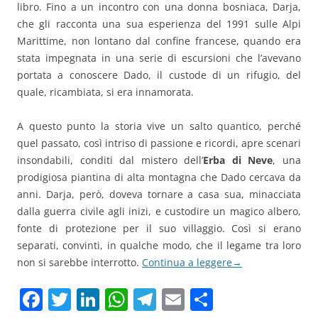
libro. Fino a un incontro con una donna bosniaca, Darja,
che gli racconta una sua esperienza del 1991 sulle Alpi
Marittime, non lontano dal confine francese, quando era
stata impegnata in una serie di escursioni che l’avevano
portata a conoscere Dado, il custode di un rifugio, del
quale, ricambiata, si era innamorata.
A questo punto la storia vive un salto quantico, perché
quel passato, così intriso di passione e ricordi, apre scenari
insondabili, conditi dal mistero dell’
Erba di Neve
, una
prodigiosa piantina di alta montagna che Dado cercava da
anni. Darja, però, doveva tornare a casa sua, minacciata
dalla guerra civile agli inizi, e custodire un magico albero,
fonte di protezione per il suo villaggio. Così si erano
separati, convinti, in qualche modo, che il legame tra loro
non si sarebbe interrotto.
Continua a leggere
→
F
T
Li
W
T
E
C