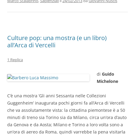
Marco Scalabrino
,
Sapienziali
il
24/02/2013
da
Giovanni Nuscis
o
p
k
Culture pop: una mostra (e un libro)
all’Arca di Vercelli
1 Replica
di
Guido
Michelone
C’è una mostra ‘Gli anni Sessanta nelle Collezioni
Guggenheim’ inaugurata pochi giorni fa all’Arca di Vercelli
che va assolutamente vista: la cittadina piemontese è a 50
minuti di treno sia Torino sia da Milano, circa un’ora d’auto
da Genova e da Aosta; Milano e Torino a loro volta sono a
un’ora di aereo da Roma, quindi varrebbe la pena visitarla