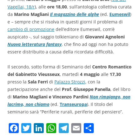
Vagellai, 18/r
), alle
ore 18,00
, sull’antologia collettiva curata
da
Marino Magliani
Il magazzino delle alghe
(ed.
Eumeswil
)
e – sempre che si risolva in questi giorni il problema di
cambio di promozione
dell’editore Eumeswil, com’è
auspicato -, sul saggio tolkieniano di
Giovanni Agnoloni
Nuova letteratura fantasy
, che fino ad oggi non ha potuto
essere distribuito a causa della ricordata difficoltà
.
Il secondo, sotto forma di Seminario del
Centro Romantico
del Gabinetto Vieusseux
, martedì
4 maggio
alle
17,30
presso la
Sala Ferri
di
Palazzo Strozzi
, con la
partecipazione anche del
Prof. Giuseppe Panella
, del libro
di
Marino Magliani e Vincenzo Pardini
Non rimpiango, non
lacrimo, non chiamo
(ed.
Transeuropa
). Il titolo del
seminario sarà “Periferie rurali, periferie del pensiero”.
F
T
Li
W
T
E
C
a
w
n
h
el
m
o