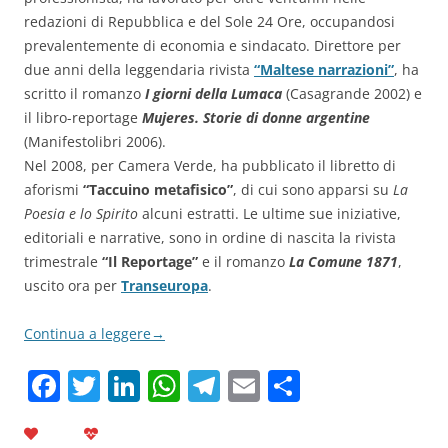
redazioni di Repubblica e del Sole 24 Ore, occupandosi
prevalentemente di economia e sindacato. Direttore per
due anni della leggendaria rivista
“Maltese narrazioni”
, ha
scritto il romanzo
I giorni della Lumaca
(Casagrande 2002) e
il libro-reportage
Mujeres. Storie di donne argentine
(Manifestolibri 2006).
Nel 2008, per Camera Verde, ha pubblicato il libretto di
aforismi
“Taccuino metafisico”
, di cui sono apparsi su
La
Poesia e lo Spirito
alcuni estratti. Le ultime sue iniziative,
editoriali e narrative, sono in ordine di nascita la rivista
trimestrale
“Il Reportage”
e il romanzo
La Comune 1871
,
uscito ora per
Transeuropa
.
Continua a leggere
→
F
T
Li
W
T
E
C
a
w
n
h
el
m
o