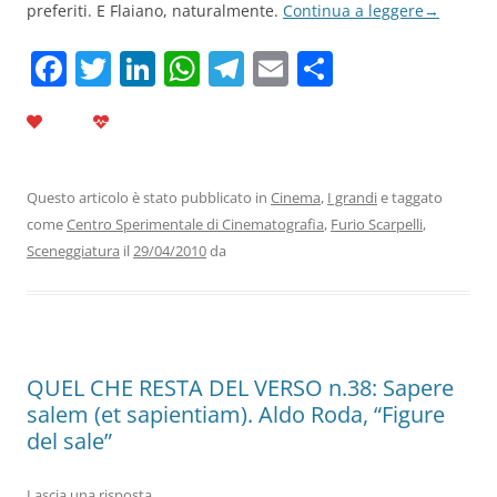
preferiti. E Flaiano, naturalmente.
Continua a leggere
→
F
T
Li
W
T
E
C
a
w
n
h
el
m
o
c
itt
k
at
e
ai
n
e
er
e
s
gr
l
di
b
dI
A
a
vi
Questo articolo è stato pubblicato in
Cinema
,
I grandi
e taggato
come
Centro Sperimentale di Cinematografia
,
Furio Scarpelli
,
o
n
p
m
di
Sceneggiatura
il
29/04/2010
da
o
p
k
QUEL CHE RESTA DEL VERSO n.38: Sapere
salem (et sapientiam). Aldo Roda, “Figure
del sale”
Lascia una risposta