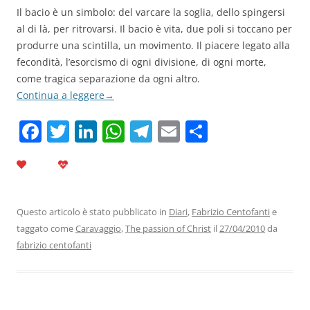
Il bacio è un simbolo: del varcare la soglia, dello spingersi
al di là, per ritrovarsi. Il bacio è vita, due poli si toccano per
produrre una scintilla, un movimento. Il piacere legato alla
fecondità, l’esorcismo di ogni divisione, di ogni morte,
come tragica separazione da ogni altro.
Continua a leggere
→
F
T
Li
W
T
E
C
a
w
n
h
el
m
o
c
itt
k
at
e
ai
n
e
er
e
s
gr
l
di
b
dI
A
a
vi
Questo articolo è stato pubblicato in
Diari
,
Fabrizio Centofanti
e
taggato come
Caravaggio
,
The passion of Christ
il
27/04/2010
da
o
n
p
m
di
fabrizio centofanti
o
p
k