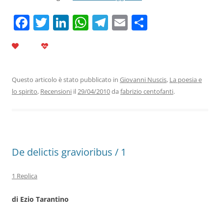
F
T
Li
W
T
E
C
a
w
n
h
el
m
o
c
itt
k
at
e
ai
n
e
er
e
s
gr
l
di
b
dI
A
a
vi
Questo articolo è stato pubblicato in
Giovanni Nuscis
,
La poesia e
lo spirito
,
Recensioni
il
29/04/2010
da
fabrizio centofanti
.
o
n
p
m
di
o
p
k
De delictis gravioribus / 1
1 Replica
di Ezio Tarantino