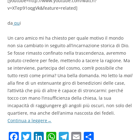
[youtube=http://www.youtube.com/watch?
v=XTep91oqgVk&feature=related]
da
qu
i
Un caro amico mi ha chiesto per quale motivo il mondo
non sia cambiato in seguito all’incarnazione storica di Dio.
Se fosse rimasto confinato nella trascendenza, avremmo
potuto credere per fede, mettendo a tacere la ragione. Ma
se interviene, partecipa del cosmo, com’è possibile che
tutto resti come prima? Una bella domanda. Ho letto la
mail
alla fine di un estenuante giro di benedizioni delle case,
l’attività che più di altre è capace di stroncarmi: perché
tocco con mano l’insufficienza della chiesa, la sua
incapacità di raggiungere gli angoli più oscuri, non solo del
quartiere, ma anche dell’anima nascosta dei fedeli.
Continua a leggere
→
F
T
Li
W
T
E
C