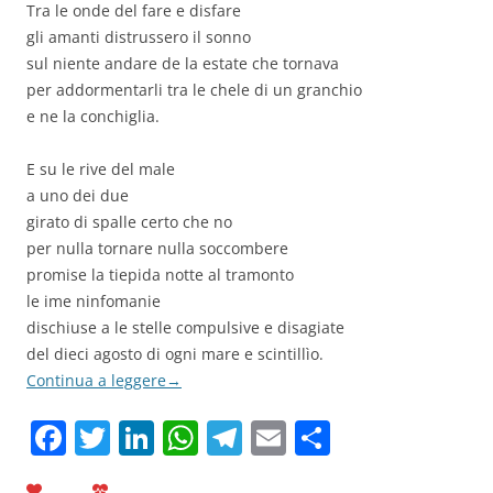
Tra le onde del fare e disfare
gli amanti distrussero il sonno
sul niente andare de la estate che tornava
per addormentarli tra le chele di un granchio
e ne la conchiglia.
E su le rive del male
a uno dei due
girato di spalle certo che no
per nulla tornare nulla soccombere
promise la tiepida notte al tramonto
le ime ninfomanie
dischiuse a le stelle compulsive e disagiate
del dieci agosto di ogni mare e scintillìo.
Continua a leggere
→
F
T
Li
W
T
E
C
a
w
n
h
el
m
o