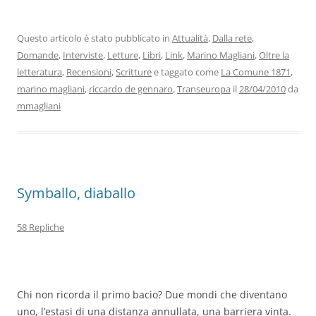
c
itt
k
at
e
ai
n
e
er
e
s
gr
l
di
b
dI
A
a
vi
Questo articolo è stato pubblicato in
Attualità
,
Dalla rete
,
Domande
,
Interviste
,
Letture
,
Libri
,
Link
,
Marino Magliani
,
Oltre la
o
n
p
m
di
letteratura
,
Recensioni
,
Scritture
e taggato come
La Comune 1871
,
o
p
marino magliani
,
riccardo de gennaro
,
Transeuropa
il
28/04/2010
da
k
mmagliani
Symballo, diaballo
58 Repliche
Chi non ricorda il primo bacio? Due mondi che diventano
uno, l’estasi di una distanza annullata, una barriera vinta.