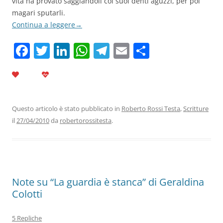
vita ha provato saggiandoli coi suoi denti aguzzi, per poi
magari sputarli.
Continua a leggere
→
F
T
Li
W
T
E
C
a
w
n
h
el
m
o
c
itt
k
at
e
ai
n
e
er
e
s
gr
l
di
b
dI
A
a
vi
Questo articolo è stato pubblicato in
Roberto Rossi Testa
,
Scritture
il
27/04/2010
da
robertorossitesta
.
o
n
p
m
di
o
p
k
Note su “La guardia è stanca” di Geraldina
Colotti
5 Repliche