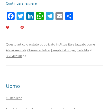
Continua a leggere
→
F
T
Li
W
T
E
C
a
w
n
h
el
m
o
c
itt
k
at
e
ai
n
e
er
e
s
gr
l
di
b
dI
A
a
vi
Questo articolo è stato pubblicato in
Attualità
e taggato come
Abusi sessuali
,
Chiesa cattolica
,
Joseph Ratzinger
,
Pedofilia
il
o
n
p
m
di
30/04/2010
da
o
p
k
Uomo
10 Repliche