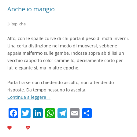
Anche io mangio
3 Repliche
Alto, con le spalle curve di chi porta il peso di molti inverni.
Una certa distinzione nel modo di muoversi, sebbene
appaia malfermo sulle gambe. Indossa sopra abiti lisi un
vecchio cappotto color cammello, decisamente corto per
lui, elegante sì, ma in altre epoche.
Parla fra sé non chiedendo ascolto, non attendendo
risposte. Da tempo nessuno lo ascolta.
Continua a leggere
→
F
T
Li
W
T
E
C
a
w
n
h
el
m
o
c
itt
k
at
e
ai
n