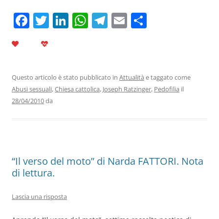
F
T
Li
W
T
E
C
a
w
n
h
el
m
o
c
itt
k
at
e
ai
n
e
er
e
s
gr
l
di
b
dI
A
a
vi
Questo articolo è stato pubblicato in
Attualità
e taggato come
Abusi sessuali
,
Chiesa cattolica
,
Joseph Ratzinger
,
Pedofilia
il
o
n
p
m
di
28/04/2010
da
o
p
k
“Il verso del moto” di Narda FATTORI. Nota
di lettura.
Lascia una risposta