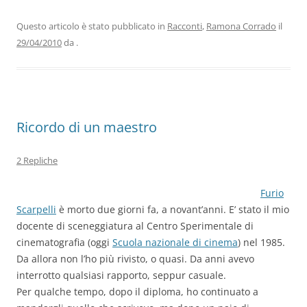
e
er
e
s
gr
l
di
b
dI
A
a
vi
Questo articolo è stato pubblicato in
Racconti
,
Ramona Corrado
il
29/04/2010
da
.
o
n
p
m
di
o
p
k
Ricordo di un maestro
2 Repliche
Furio
Scarpelli
è morto due giorni fa, a novant’anni. E’ stato il mio
docente di sceneggiatura al Centro Sperimentale di
cinematografia (oggi
Scuola nazionale di cinema
) nel 1985.
Da allora non l’ho più rivisto, o quasi. Da anni avevo
interrotto qualsiasi rapporto, seppur casuale.
Per qualche tempo, dopo il diploma, ho continuato a