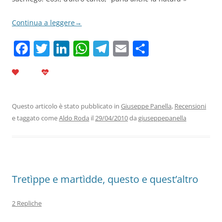
Continua a leggere
→
F
T
Li
W
T
E
C
a
w
n
h
el
m
o
c
itt
k
at
e
ai
n
e
er
e
s
gr
l
di
b
dI
A
a
vi
Questo articolo è stato pubblicato in
Giuseppe Panella
,
Recensioni
e taggato come
Aldo Roda
il
29/04/2010
da
giuseppepanella
o
n
p
m
di
o
p
k
Tretìppe e martìdde, questo e quest’altro
2 Repliche