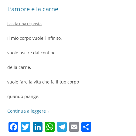
L’amore e la carne
Lascia una risposta
Il mio corpo vuole l’infinito,
vuole uscire dal confine
della carne,
vuole fare la vita che fa il tuo corpo
quando piange.
Continua a leggere
→
F
T
Li
W
T
E
C