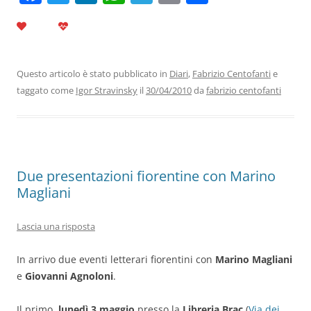
a
w
n
h
el
m
o
c
itt
k
at
e
ai
n
e
er
e
s
gr
l
di
b
dI
A
a
vi
Questo articolo è stato pubblicato in
Diari
,
Fabrizio Centofanti
e
taggato come
Igor Stravinsky
il
30/04/2010
da
fabrizio centofanti
o
n
p
m
di
o
p
k
Due presentazioni fiorentine con Marino
Magliani
Lascia una risposta
In arrivo due eventi letterari fiorentini con
Marino Magliani
e
Giovanni Agnoloni
.
Il primo,
lunedì 3 maggio
presso la
Libreria Brac
(
Via dei