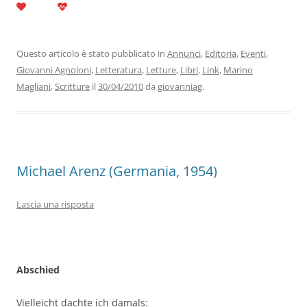
c
itt
k
at
e
ai
n
e
er
e
s
gr
l
di
b
dI
A
a
vi
Questo articolo è stato pubblicato in
Annunci
,
Editoria
,
Eventi
,
Giovanni Agnoloni
,
Letteratura
,
Letture
,
Libri
,
Link
,
Marino
o
n
p
m
di
Magliani
,
Scritture
il
30/04/2010
da
giovanniag
.
o
p
k
Michael Arenz (Germania, 1954)
Lascia una risposta
Abschied
Vielleicht dachte ich damals: