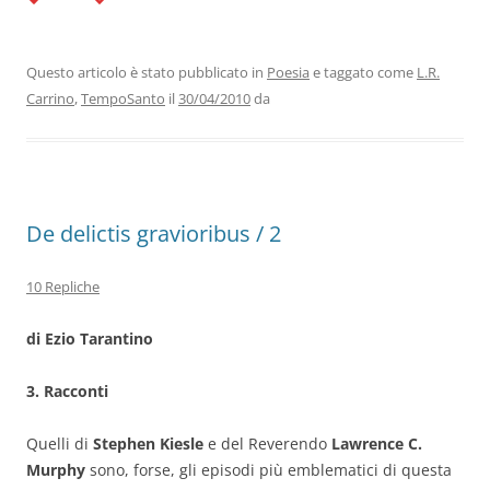
c
itt
k
at
e
ai
n
e
er
e
s
gr
l
di
b
dI
A
a
vi
Questo articolo è stato pubblicato in
Poesia
e taggato come
L.R.
Carrino
,
TempoSanto
il
30/04/2010
da
o
n
p
m
di
o
p
k
De delictis gravioribus / 2
10 Repliche
di Ezio Tarantino
3. Racconti
Quelli di
Stephen Kiesle
e del Reverendo
Lawrence C.
Murphy
sono, forse, gli episodi più emblematici di questa