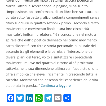
Aprendo “Il verso del moto”, settima raccolta poetica di
Narda Fattori, e scorrendone le pagine, si ha subito
l’impressione, poi confermata, di un libro ben strutturato e
curato sotto l’aspetto grafico: settanta componimenti senza
titolo suddivisi in quattro sezioni – primo , secondo e terzo
movimento, e movimento finale. “Una loro circolarità
musicale”, indica il prefatore, “ è riconoscibile nel moto a
spirale che dall’io poetico delineato nel primo movimento,
carta d’identità con foto e storia personale, al plurale del
secondo tra gli elementi e la parola, all’intersezione dei
diversi piani del terzo, volto a sintetizzare i precedenti
movimenti, muove nel quarto al ritorno al sé proiettato,
tuttavia, nella sua dimensione ultima con l’acquisto di una
cifra simbolica che eleva liricamente in crescendo tutta la
raccolta. Movimenti che nascono dell’esperienza della vita
elaborata in parola…”
Continua a leggere
→
F
T
Li
W
T
E
C
a
w
n
h
el
m
o