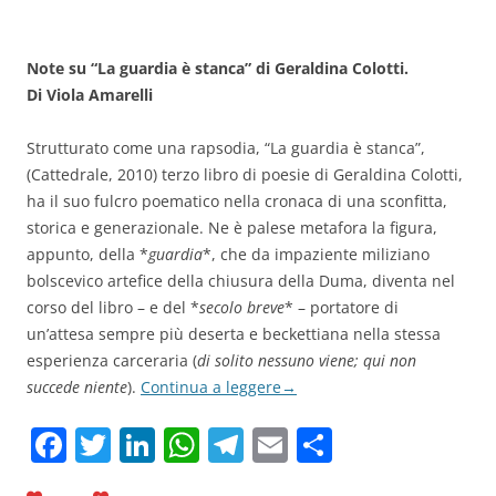
Note su “La guardia è stanca” di Geraldina Colotti.
Di Viola Amarelli
Strutturato come una rapsodia, “La guardia è stanca”,
(Cattedrale, 2010) terzo libro di poesie di Geraldina Colotti,
ha il suo fulcro poematico nella cronaca di una sconfitta,
storica e generazionale. Ne è palese metafora la figura,
appunto, della *
guardia
*, che da impaziente miliziano
bolscevico artefice della chiusura della Duma, diventa nel
corso del libro – e del *
secolo breve
* – portatore di
un’attesa sempre più deserta e beckettiana nella stessa
esperienza carceraria (
di solito nessuno viene; qui non
succede niente
).
Continua a leggere
→
F
T
Li
W
T
E
C
a
w
n
h
el
m
o