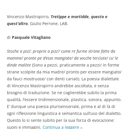
Vincenzo Mastropirro,
Tretìppe e martìdde, questo e
quest’altro
, Giulio Perrone, LAB.
di
Pasquale Vitagliano
Stoche a pizz’, proprie a pizz’/ cume re furme stròne fatte da
mamme/ pronte pe d’esse mangiate/ da vocche tercìute/ cu’ le
dinde malòte
(Sono a pezzi, praticamente a pezzi/ in forme
strane scolpite da mia madre/ pronto per essere mangiato/
da fauci mostruose/ con denti cariati). La poesia dialettale
di Vincenzo Mastropirro andrebbe ascoltata, e senza
bisogno di traduzione. Se ne coglierebbe subito la prima
qualità, l’essere tridimensionale, plastica, sonora, appunto.
E’ dunque una poesia plurisensoriale, prima e al di là di
ogni riflessione linguistica e semantica sull’uso del dialetto.
Questo lo si sente subito per la sua forza di evocazione:
suoni e immagini.
Continua a leggere
→