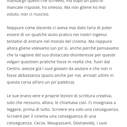
mandargli quello che scrivevo, ma dopo un paio di
mancate risposte, ho smesso. Ma non gliene ho mai
voluto, non ci riuscivo.
Neppure come docente ci aveva mai dato l’aria di poter
essere di un qualche aiuto pratico nei nostri ingenui
tentativi di entrare nel mondo del cinema. Ma neppure
allora gliene volevamo (un po’ sì, anche perché pensavamo
che la ragione del suo distaccato disinteresse per queste
volgari questioni pratiche fosse in realtà che, fuori dal
Centro, avesse già i suoi giovani da aiutare e che non ci
fosse abbastanza spazio anche per noi, arrivati ultimi in
questa corsa all’oro un po’ patetica).
Le sue erano vere e proprie lezioni di scrittura creativa,
solo che nessuno, allora, le chiamava così. Ci insegnava a
leggere, prima di tutto. Scrivere era solo una conseguenza.
Scrivere per il cinema una conseguenza di una
conseguenza. Cecov, Maupassant, Dostoevskij, i suoi