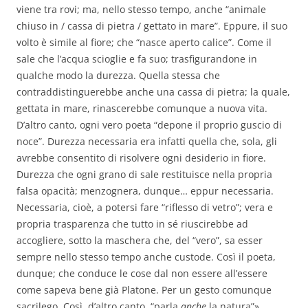
viene tra rovi; ma, nello stesso tempo, anche “animale
chiuso in / cassa di pietra / gettato in mare”. Eppure, il suo
volto è simile al fiore; che “nasce aperto calice”. Come il
sale che l’acqua scioglie e fa suo; trasfigurandone in
qualche modo la durezza. Quella stessa che
contraddistinguerebbe anche una cassa di pietra; la quale,
gettata in mare, rinascerebbe comunque a nuova vita.
D’altro canto, ogni vero poeta “depone il proprio guscio di
noce”. Durezza necessaria era infatti quella che, sola, gli
avrebbe consentito di risolvere ogni desiderio in fiore.
Durezza che ogni grano di sale restituisce nella propria
falsa opacità; menzognera, dunque… eppur necessaria.
Necessaria, cioè, a potersi fare “riflesso di vetro”; vera e
propria trasparenza che tutto in sé riuscirebbe ad
accogliere, sotto la maschera che, del “vero”, sa esser
sempre nello stesso tempo anche custode. Così il poeta,
dunque; che conduce le cose dal non essere all’essere
come sapeva bene già Platone. Per un gesto comunque
sacrilego. Così, d’altro canto, “parla
anche
la natura”»