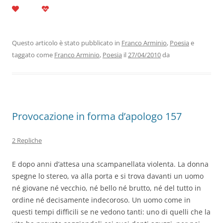
a
w
n
h
el
m
o
c
itt
k
at
e
ai
n
e
er
e
s
gr
l
di
b
dI
A
a
vi
Questo articolo è stato pubblicato in
Franco Arminio
,
Poesia
e
taggato come
Franco Arminio
,
Poesia
il
27/04/2010
da
o
n
p
m
di
o
p
k
Provocazione in forma d’apologo 157
2 Repliche
E dopo anni d’attesa una scampanellata violenta. La donna
spegne lo stereo, va alla porta e si trova davanti un uomo
né giovane né vecchio, né bello né brutto, né del tutto in
ordine né decisamente indecoroso. Un uomo come in
questi tempi difficili se ne vedono tanti: uno di quelli che la