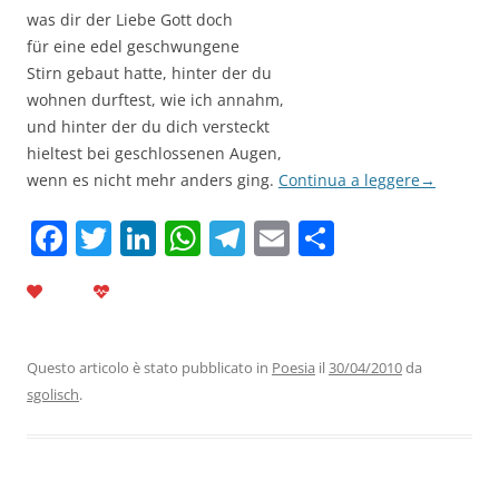
was dir der Liebe Gott doch
für eine edel geschwungene
Stirn gebaut hatte, hinter der du
wohnen durftest, wie ich annahm,
und hinter der du dich versteckt
hieltest bei geschlossenen Augen,
wenn es nicht mehr anders ging.
Continua a leggere
→
F
T
Li
W
T
E
C
a
w
n
h
el
m
o
c
itt
k
at
e
ai
n
e
er
e
s
gr
l
di
b
dI
A
a
vi
Questo articolo è stato pubblicato in
Poesia
il
30/04/2010
da
sgolisch
.
o
n
p
m
di
o
p
k