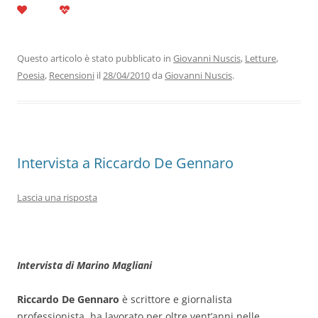
c
itt
k
at
e
ai
n
e
er
e
s
gr
l
di
b
dI
A
a
vi
Questo articolo è stato pubblicato in
Giovanni Nuscis
,
Letture
,
Poesia
,
Recensioni
il
28/04/2010
da
Giovanni Nuscis
.
o
n
p
m
di
o
p
k
Intervista a Riccardo De Gennaro
Lascia una risposta
Intervista di Marino Magliani
Riccardo De Gennaro
è scrittore e giornalista
professionista, ha lavorato per oltre vent’anni nelle