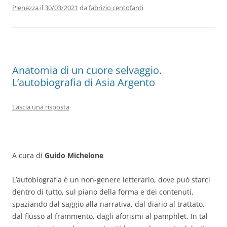
b
dI
A
a
vi
Pienezza
il
30/03/2021
da
fabrizio centofanti
o
n
p
m
di
o
p
k
Anatomia di un cuore selvaggio.
L’autobiografia di Asia Argento
Lascia una risposta
A cura di
Guido Michelone
L’autobiografia è un non-genere letterario, dove può starci
dentro di tutto, sul piano della forma e dei contenuti,
spaziando dal saggio alla narrativa, dal diario al trattato,
dal flusso al frammento, dagli aforismi al pamphlet. In tal