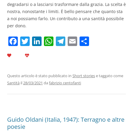
degradarsi o a lasciarsi trasformare dalla grazia. La scelta è
nostra, nonostante i limiti. È bello pensare che quanto sta
a noi possiamo farlo. Un contributo a una santità possibile
per dono.
F
T
Li
W
T
E
C
a
w
n
h
el
m
o
c
itt
k
at
e
ai
n
e
er
e
s
gr
l
di
b
dI
A
a
vi
Questo articolo è stato pubblicato in
Short stories
e taggato come
Santità
il
28/03/2021
da
fabrizio centofanti
o
n
p
m
di
o
p
k
Guido Oldani (Italia, 1947): Terragno e altre
poesie