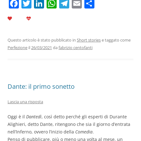
F
T
Li
W
T
E
C
a
w
n
h
el
m
o
c
itt
k
at
e
ai
n
e
er
e
s
gr
l
di
b
dI
A
a
vi
Questo articolo è stato pubblicato in
Short stories
e taggato come
Perfezione
il
26/03/2021
da
fabrizio centofanti
o
n
p
m
di
o
p
k
Dante: il primo sonetto
Lascia una risposta
Oggi è il
Dantedì
, così detto perché gli esperti di Durante
Alighieri, detto Dante, ritengono che sia il giorno d’entrata
nell’Inferno, ovvero l’inizio della
Comedia
.
Penso di pubblicare, più o meno una volta al mese, un