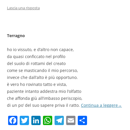
Lascia una risposta
Terragno
ho io vissuto, e d’altro non capace,
da quasi conficcato nel profilo
del suolo di rottami del creato
come se masticando il mio percorso,
invece che dall’alto è più opportuno.
è vero ho rovinato tatto e vista,
paziente intanto addestra mio l’olfatto
che affonda giù all’imbasso periscopio,
di un po’ del suo sapere priva il ratto.
Continua a leggere
→
F
T
Li
W
T
E
C
a
w
n
h
el
m
o