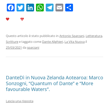
F
T
Li
W
T
E
C
a
w
n
h
el
m
o
c
itt
k
at
e
ai
n
e
er
e
s
gr
l
di
b
dI
A
a
vi
Questo articolo è stato pubblicato in
Antonio Sparzani
,
Letteratura
,
Scritture
e taggato come
Dante Alighieri
,
La Vita Nuova
il
o
n
p
m
di
25/03/2021
da
sparzani
o
p
k
DanteDì in Nuova Zelanda Aotearoa: Marco
Sonzogni, “Quantum of Dante” e “More
favourable Waters”.
Lascia una risposta