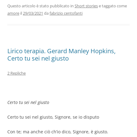
b
dI
A
a
vi
Questo articolo è stato pubblicato in
Short stories
e taggato come
amore
il
29/03/2021
da
fabrizio centofanti
o
n
p
m
di
o
p
k
Lirico terapia. Gerard Manley Hopkins,
Certo tu sei nel giusto
2 Repliche
Certo tu sei nel giusto
Certo tu sei nel giusto, Signore, se io disputo
Con te; ma anche ciò ch’io dico, Signore, è giusto.