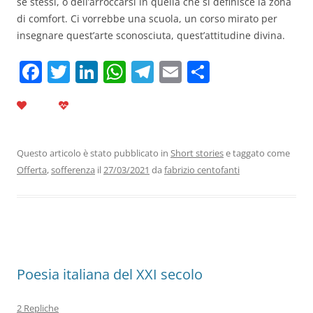
se stessi, o dell’arroccarsi in quella che si definisce la zona
di comfort. Ci vorrebbe una scuola, un corso mirato per
insegnare quest’arte sconosciuta, quest’attitudine divina.
F
T
Li
W
T
E
C
a
w
n
h
el
m
o
c
itt
k
at
e
ai
n
e
er
e
s
gr
l
di
b
dI
A
a
vi
Questo articolo è stato pubblicato in
Short stories
e taggato come
Offerta
,
sofferenza
il
27/03/2021
da
fabrizio centofanti
o
n
p
m
di
o
p
k
Poesia italiana del XXI secolo
2 Repliche