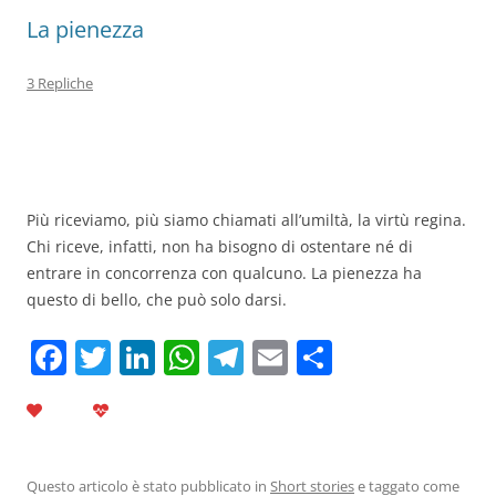
La pienezza
3 Repliche
Più riceviamo, più siamo chiamati all’umiltà, la virtù regina.
Chi riceve, infatti, non ha bisogno di ostentare né di
entrare in concorrenza con qualcuno. La pienezza ha
questo di bello, che può solo darsi.
F
T
Li
W
T
E
C
a
w
n
h
el
m
o
c
itt
k
at
e
ai
n
e
er
e
s
gr
l
di
Questo articolo è stato pubblicato in
Short stories
e taggato come