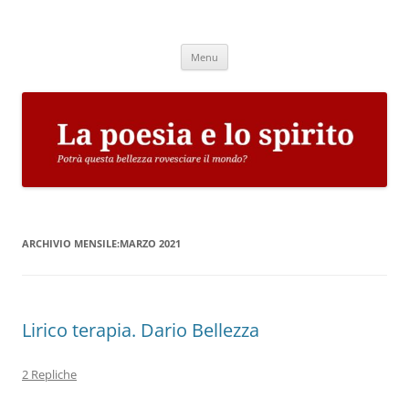
Vai
al
La poesia e lo spirito
contenuto
Potrà questa bellezza rovesciare il mondo?
Menu
ARCHIVIO MENSILE:
MARZO 2021
Lirico terapia. Dario Bellezza
2 Repliche