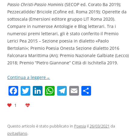
Passio Christi-Passio Hominis
(SECOP ed. Corato Ba 2019);
Pezzecatìdde/ Briciole (Cofine ed. Roma 2019); Operette da
sottoscala (Emersioni editore gruppo LIT Roma 2020).
Compare in numerose Antologie e Blog letterari. Tra i
numerosi premi letterari, gli è stato conferito il Premio
Lerici Pea 2015 – Sezione poesia in dialetto «Paolo
Bertolani»; Premio Poesia Onesta Sezione dialetto 2016
Falconara Marittima (An); Premio Nazionale Galbiate (Lecco)
2018; Premio “Pietro Giannone” Città di Ischitella 2019.
Continua a leggere
→
F
T
Li
W
T
E
C
a
w
n
h
el
m
o
1
c
itt
k
at
e
ai
n
e
er
e
s
gr
l
di
b
dI
A
a
vi
Questo articolo è stato pubblicato in
Poesia
il
26/03/2021
da
pvitagliano
.