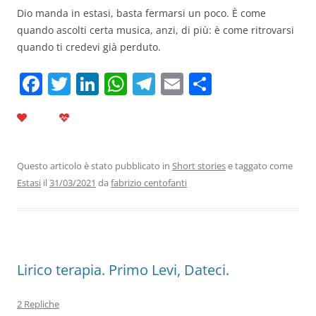
Dio manda in estasi, basta fermarsi un poco. È come
quando ascolti certa musica, anzi, di più: è come ritrovarsi
quando ti credevi già perduto.
F
T
Li
W
T
E
C
a
w
n
h
el
m
o
c
itt
k
at
e
ai
n
e
er
e
s
gr
l
di
b
dI
A
a
vi
Questo articolo è stato pubblicato in
Short stories
e taggato come
Estasi
il
31/03/2021
da
fabrizio centofanti
o
n
p
m
di
o
p
k
Lirico terapia. Primo Levi, Dateci.
2 Repliche