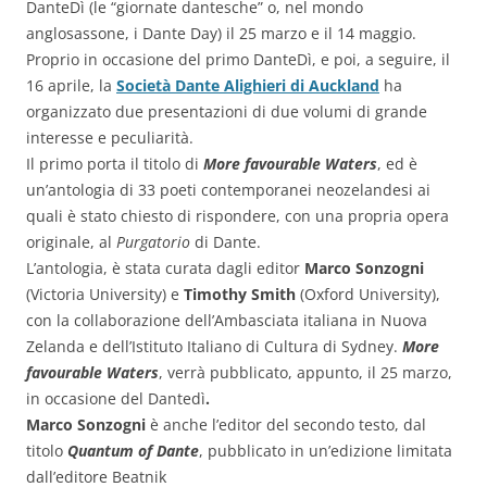
DanteDì
(le “giornate dantesche” o, nel mondo
anglosassone, i Dante Day) il 25 marzo e il 14 maggio.
Proprio in occasione del primo DanteDì, e poi, a seguire, il
16 aprile, la
Società Dante Alighieri di Auckland
ha
organizzato due presentazioni di due volumi di grande
interesse e peculiarità.
Il primo porta il titolo di
More favourable Waters
, ed è
un’antologia di 33 poeti contemporanei neozelandesi ai
quali è stato chiesto di rispondere, con una propria opera
originale, al
Purgatorio
di Dante.
L’antologia, è stata curata dagli editor
Marco Sonzogni
(Victoria University) e
Timothy Smith
(Oxford University),
con la collaborazione dell’Ambasciata italiana in Nuova
Zelanda e dell’Istituto Italiano di Cultura di Sydney.
More
favourable Waters
, verrà pubblicato, appunto, il 25 marzo,
in occasione del Dantedì
.
Marco Sonzogni
è anche l’editor del secondo testo, dal
titolo
Quantum of Dante
, pubblicato in un’edizione limitata
dall’editore Beatnik