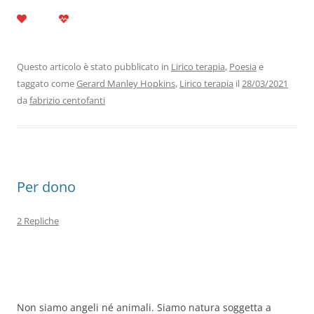
a
w
n
h
el
m
o
c
itt
k
at
e
ai
n
e
er
e
s
gr
l
di
b
dI
A
a
vi
Questo articolo è stato pubblicato in
Lirico terapia
,
Poesia
e
taggato come
Gerard Manley Hopkins
,
Lirico terapia
il
28/03/2021
o
n
p
m
di
da
fabrizio centofanti
o
p
k
Per dono
2 Repliche
Non siamo angeli né animali. Siamo natura soggetta a