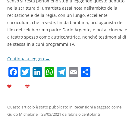
senso si resta perlomeno stupiti leggendo questo debutto
nella scrittura di un’artista assai nota nell’ambito della
recitazione e della regia, con un lungo, eccellente
curriculum, che la vede, fin da bambina, protagonista dei
film del celeberrimo padre Dario Argento; e poi al cinema e
a teatro spesso come autrice/attrice, nonché testimonial di
se stessa in alcuni programmi TV.
Continua a leggere
→
F
T
Li
W
T
E
C
a
w
n
h
el
m
o
c
itt
k
at
e
ai
n
e
er
e
s
gr
l
di
b
dI
A
a
vi
Questo articolo è stato pubblicato in
Recensioni
e taggato come
Guido Michelone
il
29/03/2021
da
fabrizio centofanti
o
n
p
m
di
o
p