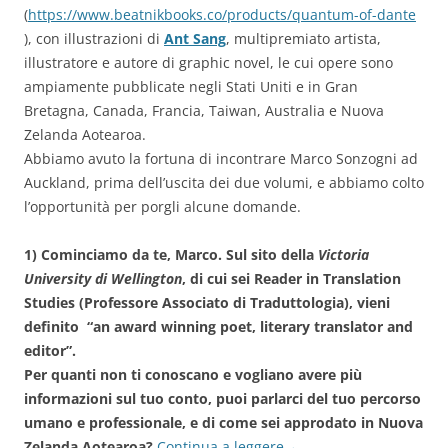
(
https://www.beatnikbooks.co/products/quantum-of-dante
), con illustrazioni di
Ant Sang
, multipremiato artista,
illustratore e autore di graphic novel, le cui opere sono
ampiamente pubblicate negli Stati Uniti e in Gran
Bretagna, Canada, Francia, Taiwan, Australia e Nuova
Zelanda Aotearoa.
Abbiamo avuto la fortuna di incontrare Marco Sonzogni ad
Auckland, prima dell’uscita dei due volumi, e abbiamo colto
l’opportunità per porgli alcune domande.
1) Cominciamo da te, Marco. Sul sito della
Victoria
University di Wellington
, di cui sei Reader in Translation
Studies (Professore Associato di Traduttologia), vieni
definito “an award winning poet, literary translator and
editor”.
Per quanti non ti conoscano e vogliano avere più
informazioni sul tuo conto, puoi parlarci del tuo percorso
umano e professionale, e di come sei approdato in Nuova
Zelanda Aotearoa?
Continua a leggere
→