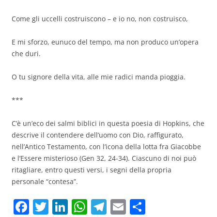
Come gli uccelli costruiscono – e io no, non costruisco,
E mi sforzo, eunuco del tempo, ma non produco un’opera
che duri.
O tu signore della vita, alle mie radici manda pioggia.
***
C’è un’eco dei salmi biblici in questa poesia di Hopkins, che
descrive il contendere dell’uomo con Dio, raffigurato,
nell’Antico Testamento, con l’icona della lotta fra Giacobbe
e l’Essere misterioso (Gen 32, 24-34). Ciascuno di noi può
ritagliare, entro questi versi, i segni della propria
personale “contesa”.
F
T
Li
W
T
E
C