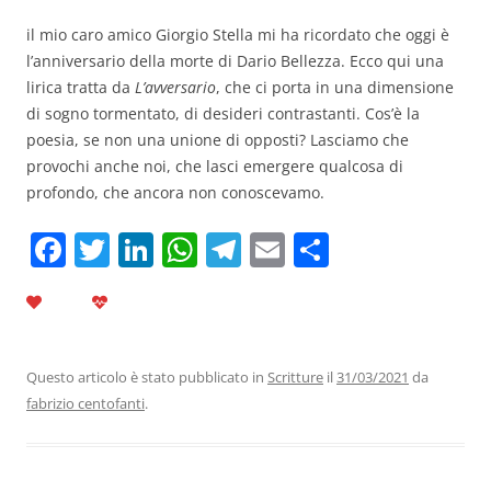
il mio caro amico Giorgio Stella mi ha ricordato che oggi è
l’anniversario della morte di Dario Bellezza. Ecco qui una
lirica tratta da
L’avversario
, che ci porta in una dimensione
di sogno tormentato, di desideri contrastanti. Cos’è la
poesia, se non una unione di opposti? Lasciamo che
provochi anche noi, che lasci emergere qualcosa di
profondo, che ancora non conoscevamo.
F
T
Li
W
T
E
C
a
w
n
h
el
m
o
c
itt
k
at
e
ai
n
e
er
e
s
gr
l
di
b
dI
A
a
vi
Questo articolo è stato pubblicato in
Scritture
il
31/03/2021
da
fabrizio centofanti
.
o
n
p
m
di
o
p