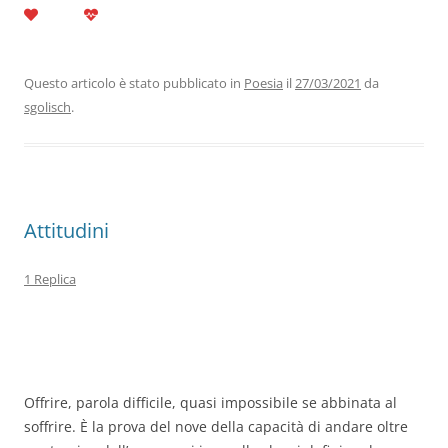
c
itt
k
at
e
ai
n
e
er
e
s
gr
l
di
b
dI
A
a
vi
Questo articolo è stato pubblicato in
Poesia
il
27/03/2021
da
sgolisch
.
o
n
p
m
di
o
p
k
Attitudini
1 Replica
Offrire, parola difficile, quasi impossibile se abbinata al
soffrire. È la prova del nove della capacità di andare oltre