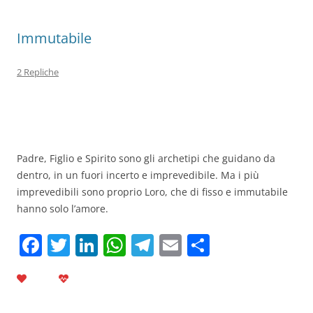
k
Immutabile
2 Repliche
Padre, Figlio e Spirito sono gli archetipi che guidano da
dentro, in un fuori incerto e imprevedibile. Ma i più
imprevedibili sono proprio Loro, che di fisso e immutabile
hanno solo l’amore.
F
T
Li
W
T
E
C
a
w
n
h
el
m
o
c
itt
k
at
e
ai
n
e
er
e
s
gr
l
di