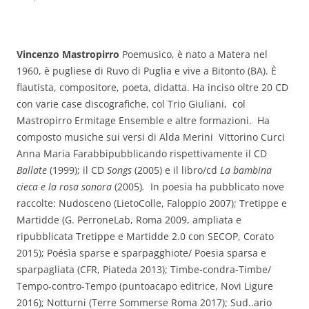
Vincenzo Mastropirro
Poemusico, è nato a Matera nel
1960, è pugliese di Ruvo di Puglia e vive a Bitonto (BA). È
flautista, compositore, poeta, didatta. Ha inciso oltre 20 CD
con varie case discografiche, col Trio Giuliani, col
Mastropirro Ermitage Ensemble e altre formazioni. Ha
composto musiche sui versi di Alda Merini Vittorino Curci
Anna Maria Farabbipubblicando rispettivamente il CD
Ballate
(1999); il CD
Songs
(2005) e il libro/cd
La bambina
cieca e la rosa sonora
(2005)
.
In poesia ha pubblicato nove
raccolte: Nudosceno (LietoColle, Faloppio 2007); Tretippe e
Martidde (G. PerroneLab, Roma 2009, ampliata e
ripubblicata Tretippe e Martidde 2.0 con SECOP, Corato
2015); Poésìa sparse e sparpagghiote/ Poesia sparsa e
sparpagliata (CFR, Piateda 2013); Timbe-condra-Timbe/
Tempo-contro-Tempo (puntoacapo editrice, Novi Ligure
2016); Notturni (Terre Sommerse Roma 2017); Sud..ario