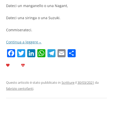
Dateci un manganello o una Nagant,
Dateci una siringa o una Suzuki.
Commiserateci.
Continua a leggere
→
F
T
Li
W
T
E
C
a
w
n
h
el
m
o
c
itt
k
at
e
ai
n
e
er
e
s
gr
l
di
b
dI
A
a
vi
Questo articolo è stato pubblicato in
Scritture
il
30/03/2021
da
fabrizio centofanti
.
o
n
p
m
di
o
p
k