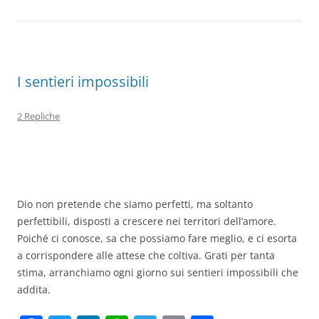
o
n
p
m
di
o
p
k
I sentieri impossibili
2 Repliche
Dio non pretende che siamo perfetti, ma soltanto
perfettibili, disposti a crescere nei territori dell’amore.
Poiché ci conosce, sa che possiamo fare meglio, e ci esorta
a corrispondere alle attese che coltiva. Grati per tanta
stima, arranchiamo ogni giorno sui sentieri impossibili che
addita.