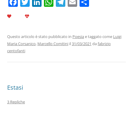
F
T
Li
W
T
E
C
a
w
n
h
el
m
o
c
itt
k
at
e
ai
n
e
er
e
s
gr
l
di
b
dI
A
a
vi
Questo articolo è stato pubblicato in
Poesia
e taggato come
Luigi
Maria Corsanico
,
Marcello Comitini
il
31/03/2021
da
fabrizio
o
n
p
m
di
centofanti
o
p
k
Estasi
3 Repliche