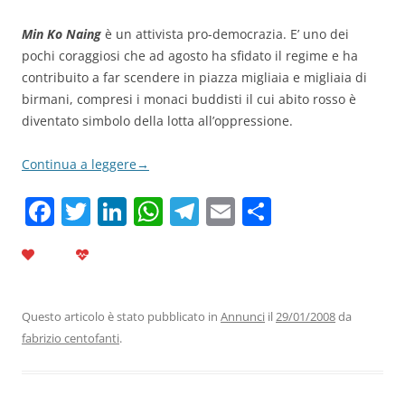
Min Ko Naing
è un attivista pro-democrazia. E’ uno dei
pochi coraggiosi che ad agosto ha sfidato il regime e ha
contribuito a far scendere in piazza migliaia e migliaia di
birmani, compresi i monaci buddisti il cui abito rosso è
diventato simbolo della lotta all’oppressione.
Continua a leggere
→
F
T
Li
W
T
E
C
a
w
n
h
el
m
o
c
itt
k
at
e
ai
n
e
er
e
s
gr
l
di
b
dI
A
a
vi
Questo articolo è stato pubblicato in
Annunci
il
29/01/2008
da
fabrizio centofanti
.
o
n
p
m
di
o
p