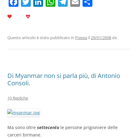
F
T
Li
W
T
E
C
a
w
n
h
el
m
o
c
itt
k
at
e
ai
n
e
er
e
s
gr
l
di
b
dI
A
a
vi
Questo articolo è stato pubblicato in
Poesia
il
29/01/2008
da
.
o
n
p
m
di
o
p
k
Di Myanmar non si parla più, di Antonio
Consoli.
10 Repliche
Ma sono oltre
settecento
le persone prigioniere delle
carceri birmane.