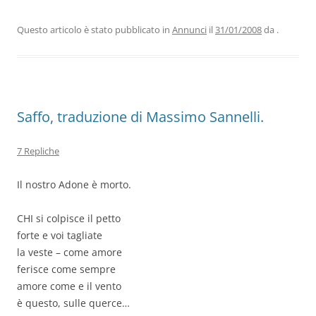
e
er
e
s
gr
l
di
b
dI
A
a
vi
Questo articolo è stato pubblicato in
Annunci
il
31/01/2008
da
.
o
n
p
m
di
o
p
k
Saffo, traduzione di Massimo Sannelli.
7 Repliche
Il nostro Adone è morto.
CHI si colpisce il petto
forte e voi tagliate
la veste – come amore
ferisce come sempre
amore come e il vento
è questo, sulle querce…