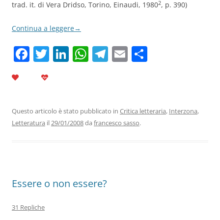
2
trad. it. di Vera Dridso, Torino, Einaudi, 1980
, p. 390)
Continua a leggere
→
F
T
Li
W
T
E
C
a
w
n
h
el
m
o
c
itt
k
at
e
ai
n
e
er
e
s
gr
l
di
b
dI
A
a
vi
Questo articolo è stato pubblicato in
Critica letteraria
,
Interzona
,
Letteratura
il
29/01/2008
da
francesco sasso
.
o
n
p
m
di
o
p
k
Essere o non essere?
31 Repliche