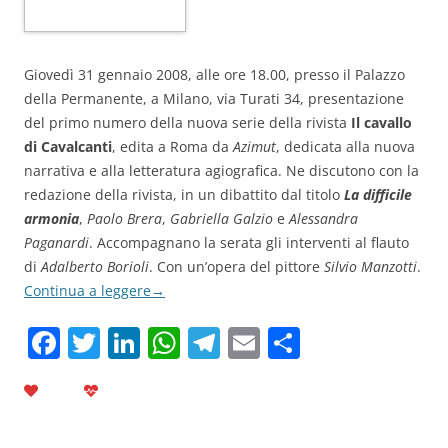
Giovedì 31 gennaio 2008, alle ore 18.00, presso il Palazzo
della Permanente, a Milano, via Turati 34, presentazione
del primo numero della nuova serie della rivista
Il cavallo
di Cavalcanti
, edita a Roma da
Azimut
, dedicata alla nuova
narrativa e alla letteratura agiografica. Ne discutono con la
redazione della rivista, in un dibattito dal titolo
La difficile
armonia
,
Paolo Brera
,
Gabriella Galzio
e
Alessandra
Paganardi
. Accompagnano la serata gli interventi al flauto
di
Adalberto Borioli
. Con un’opera del pittore
Silvio Manzotti
.
Continua a leggere
→
F
T
Li
W
T
E
C
a
w
n
h
el
m
o
c
itt
k
at
e
ai
n
e
er
e
s
gr
l
di