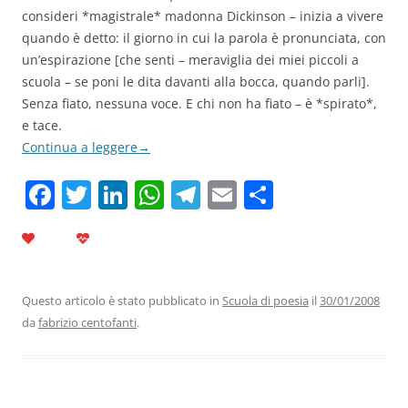
consideri *magistrale* madonna Dickinson – inizia a vivere
quando è detto: il giorno in cui la parola è pronunciata, con
un’espirazione [che senti – meraviglia dei miei piccoli a
scuola – se poni le dita davanti alla bocca, quando parli].
Senza fiato, nessuna voce. E chi non ha fiato – è *spirato*,
e tace.
Continua a leggere
→
F
T
Li
W
T
E
C
a
w
n
h
el
m
o
c
itt
k
at
e
ai
n
e
er
e
s
gr
l
di
b
dI
A
a
vi
Questo articolo è stato pubblicato in
Scuola di poesia
il
30/01/2008
da
fabrizio centofanti
.
o
n
p
m
di
o
p
k