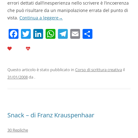
errori dettati dall’inesperienza nello scrivere è l’incoerenza
che può risultare da un manipolazione errata del punto di
vista.
Continua a leggere
→
F
T
Li
W
T
E
C
a
w
n
h
el
m
o
c
itt
k
at
e
ai
n
e
er
e
s
gr
l
di
b
dI
A
a
vi
Questo articolo è stato pubblicato in
Corso di scrittura creativa
il
31/01/2008
da
.
o
n
p
m
di
o
p
k
Snack – di Franz Krauspenhaar
30 Repliche