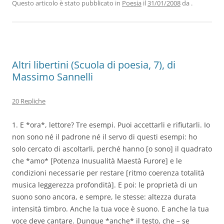
b
dI
A
a
vi
Questo articolo è stato pubblicato in
Poesia
il
31/01/2008
da
.
o
n
p
m
di
o
p
k
Altri libertini (Scuola di poesia, 7), di
Massimo Sannelli
20 Repliche
1. E *ora*, lettore? Tre esempi. Puoi accettarli e rifiutarli. Io
non sono né il padrone né il servo di questi esempi: ho
solo cercato di ascoltarli, perché hanno [o sono] il quadrato
che *amo* [Potenza Inusualità Maestà Furore] e le
condizioni necessarie per restare [ritmo coerenza totalità
musica leggerezza profondità]. E poi: le proprietà di un
suono sono ancora, e sempre, le stesse: altezza durata
intensità timbro. Anche la tua voce è suono. E anche la tua
voce deve cantare. Dunque *anche* il testo, che – se