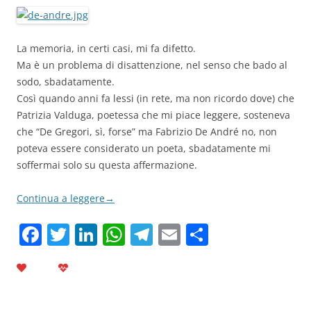
La memoria, in certi casi, mi fa difetto.
Ma è un problema di disattenzione, nel senso che bado al
sodo, sbadatamente.
Così quando anni fa lessi (in rete, ma non ricordo dove) che
Patrizia Valduga, poetessa che mi piace leggere, sosteneva
che “De Gregori, sì, forse” ma Fabrizio De André no, non
poteva essere considerato un poeta, sbadatamente mi
soffermai solo su questa affermazione.
Continua a leggere
→
F
T
Li
W
T
E
C
a
w
n
h
el
m
o
c
itt
k
at
e
ai
n
e
er
e
s
gr
l
di