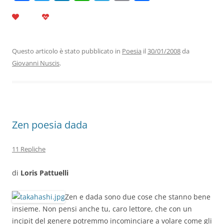
a
w
n
h
el
m
o
c
itt
k
at
e
ai
n
e
er
e
s
gr
l
di
b
dI
A
a
vi
Questo articolo è stato pubblicato in
Poesia
il
30/01/2008
da
Giovanni Nuscis
.
o
n
p
m
di
o
p
k
Zen poesia dada
11 Repliche
di
Loris Pattuelli
Zen e dada sono due cose che stanno bene
insieme. Non pensi anche tu, caro lettore, che con un
incipit del genere potremmo incominciare a volare come gli