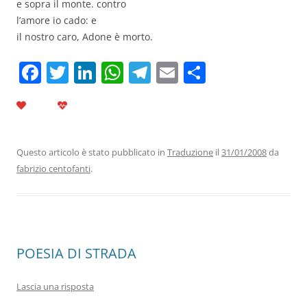
e sopra il monte. contro
l’amore io cado: e
il nostro caro, Adone è morto.
F
T
Li
W
T
E
C
a
w
n
h
el
m
o
c
itt
k
at
e
ai
n
e
er
e
s
gr
l
di
b
dI
A
a
vi
Questo articolo è stato pubblicato in
Traduzione
il
31/01/2008
da
fabrizio centofanti
.
o
n
p
m
di
o
p
k
POESIA DI STRADA
Lascia una risposta