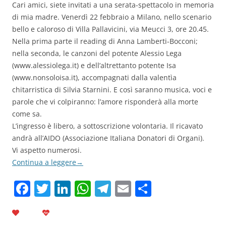
Cari amici, siete invitati a una serata-spettacolo in memoria
di mia madre. Venerdì 22 febbraio a Milano, nello scenario
bello e caloroso di Villa Pallavicini, via Meucci 3, ore 20.45.
Nella prima parte il reading di Anna Lamberti-Bocconi;
nella seconda, le canzoni del potente Alessio Lega
(www.alessiolega.it) e dell’altrettanto potente Isa
(www.nonsoloisa.it), accompagnati dalla valentìa
chitarristica di Silvia Starnini. E così saranno musica, voci e
parole che vi colpiranno: l’amore risponderà alla morte
come sa.
L’ingresso è libero, a sottoscrizione volontaria. Il ricavato
andrà all’AIDO (Associazione Italiana Donatori di Organi).
Vi aspetto numerosi.
Continua a leggere
→
F
T
Li
W
T
E
C
a
w
n
h
el
m
o
c
itt
k
at
e
ai
n