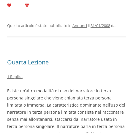
a
w
n
h
el
m
o
c
itt
k
at
e
ai
n
e
er
e
s
gr
l
di
b
dI
A
a
vi
Questo articolo è stato pubblicato in
Annunci
il
31/01/2008
da
.
o
n
p
m
di
o
p
k
Quarta Lezione
1 Replica
Esiste un’altra modalità di uso del narratore in terza
persona singolare che viene chiamata terza persona
limitata o immersa. La caratteristica dominante nell’uso del
narratore in terza persona limitata consiste nel raccontare
senza mai allontanarsi, staccarsi dal narratore usato in
terza persona singolare. Il narratore parla in terza persona