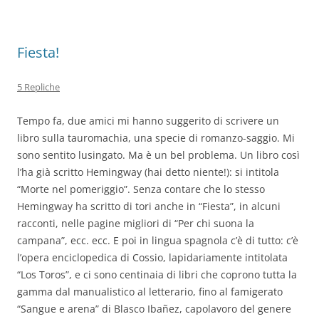
o
p
k
Fiesta!
5 Repliche
Tempo fa, due amici mi hanno suggerito di scrivere un
libro sulla tauromachia, una specie di romanzo-saggio. Mi
sono sentito lusingato. Ma è un bel problema. Un libro così
l’ha già scritto Hemingway (hai detto niente!): si intitola
“Morte nel pomeriggio”. Senza contare che lo stesso
Hemingway ha scritto di tori anche in “Fiesta”, in alcuni
racconti, nelle pagine migliori di “Per chi suona la
campana”, ecc. ecc. E poi in lingua spagnola c’è di tutto: c’è
l’opera enciclopedica di Cossio, lapidariamente intitolata
“Los Toros”, e ci sono centinaia di libri che coprono tutta la
gamma dal manualistico al letterario, fino al famigerato
“Sangue e arena” di Blasco Ibañez, capolavoro del genere