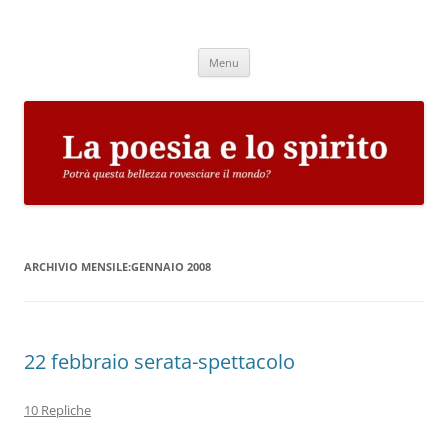
Vai
al
La poesia e lo spirito
contenuto
Potrà questa bellezza rovesciare il mondo?
Menu
ARCHIVIO MENSILE:
GENNAIO 2008
22 febbraio serata-spettacolo
10 Repliche