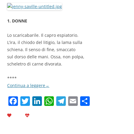
1. DONNE
Lo scaricabarile. Il capro espiatorio.
L’ira, il chiodo del litigio, la lama sulla
schiena. Il senso di fine, smaccato
sul dorso delle mani. Ossa, non polpa,
scheletro di carne divorata.
****
Continua a leggere
→
F
T
Li
W
T
E
C
a
w
n
h
el
m
o
c
itt
k
at
e
ai
n
e
er
e
s
gr
l
di