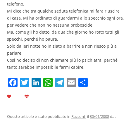
telefono.
Mi dice che tra qualche seduta telefonica mi farà riuscire
di casa. Mi ha ordinato di guardarmi allo specchio ogni ora,
per vedere che non ho nessuna proboscide.
Ma, come gli ho detto, da qualche giorno ho rotto tutti gli
specchi, perché ho paura.
Solo da ieri notte ho iniziato a barrire e non riesco più a
parlare.
Così ho deciso di non chiamare più lo psichiatra, perché
tanto sarebbe impossibile farmi capire.
F
T
Li
W
T
E
C
a
w
n
h
el
m
o
c
itt
k
at
e
ai
n
e
er
e
s
gr
l
di
b
dI
A
a
vi
Questo articolo è stato pubblicato in
Racconti
il
30/01/2008
da
.
o
n
p
m
di