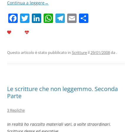
Continua a leggere
→
F
T
Li
W
T
E
C
a
w
n
h
el
m
o
c
itt
k
at
e
ai
n
e
er
e
s
gr
l
di
b
dI
A
a
vi
Questo articolo è stato pubblicato in
Scritture
il
29/01/2008
da
.
o
n
p
m
di
o
p
k
Le scritture che non leggemmo. Seconda
Parte
3 Repliche
In realtà ho raccolto materiali vari, a volte straordinari.
Scritture dense ed evocative.