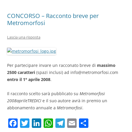
k
CONCORSO – Racconto breve per
Metromorfosi
Lascia una risposta
Per partecipare invare un racconato breve di
massimo
2500 caratteri
(spazi inclusi) ad
info@metromorfosi.com
entro il 1° aprile 2008
.
Il racconto scelto sarà pubblicato su
Metromorfosi
2008aprileTREDICI
e il suo autore avrà in premio un
abbonamento annuale a
Metromorfosi
.
F
T
Li
W
T
E
C