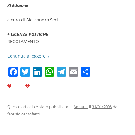
XI Edizione
a cura di Alessandro Seri
e
LICENZE POETICHE
REGOLAMENTO
Continua a leggere
→
F
T
Li
W
T
E
C
a
w
n
h
el
m
o
c
itt
k
at
e
ai
n
e
er
e
s
gr
l
di
b
dI
A
a
vi
Questo articolo è stato pubblicato in
Annunci
il
31/01/2008
da
fabrizio centofanti
.
o
n
p
m
di
o
p