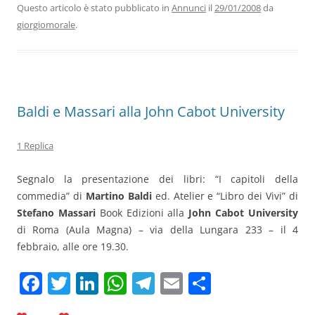
b
dI
A
a
vi
Questo articolo è stato pubblicato in
Annunci
il
29/01/2008
da
giorgiomorale
.
o
n
p
m
di
o
p
k
Baldi e Massari alla John Cabot University
1 Replica
Segnalo la presentazione dei libri: “I capitoli della
commedia” di
Martino Baldi
ed. Atelier e “Libro dei Vivi” di
Stefano Massari
Book Edizioni alla
John Cabot University
di Roma (Aula Magna) – via della Lungara 233 – il 4
febbraio, alle ore 19.30.
F
T
Li
W
T
E
C
a
w
n
h
el
m
o