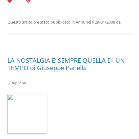
c
itt
k
at
e
ai
n
e
er
e
s
gr
l
di
b
dI
A
a
vi
Questo articolo è stato pubblicato in
Annunci
il
29/01/2008
da
.
o
n
p
m
di
o
p
k
LA NOSTALGIA E’ SEMPRE QUELLA DI UN
TEMPO di Giuseppe Panella
3 Repliche