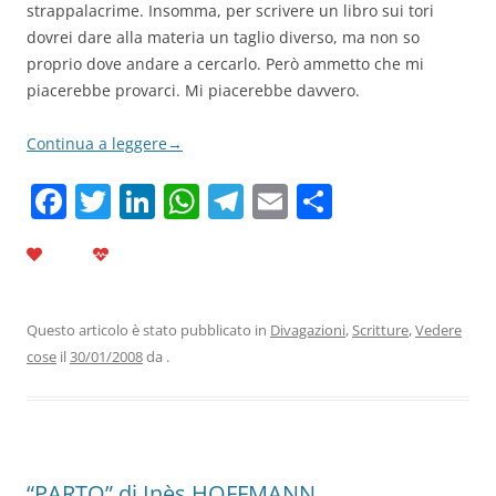
strappalacrime. Insomma, per scrivere un libro sui tori
dovrei dare alla materia un taglio diverso, ma non so
proprio dove andare a cercarlo. Però ammetto che mi
piacerebbe provarci. Mi piacerebbe davvero.
Continua a leggere
→
F
T
Li
W
T
E
C
a
w
n
h
el
m
o
c
itt
k
at
e
ai
n
e
er
e
s
gr
l
di
b
dI
A
a
vi
Questo articolo è stato pubblicato in
Divagazioni
,
Scritture
,
Vedere
cose
il
30/01/2008
da
.
o
n
p
m
di
o
p
k
“PARTO” di Inès HOFFMANN