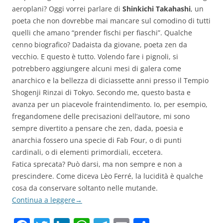
aeroplani? Oggi vorrei parlare di
Shinkichi Takahashi
, un
poeta che non dovrebbe mai mancare sul comodino di tutti
quelli che amano “prender fischi per fiaschi”. Qualche
cenno biografico? Dadaista da giovane, poeta zen da
vecchio. E questo è tutto. Volendo fare i pignoli, si
potrebbero aggiungere alcuni mesi di galera come
anarchico e la bellezza di diciassette anni presso il Tempio
Shogenji Rinzai di Tokyo. Secondo me, questo basta e
avanza per un piacevole fraintendimento. Io, per esempio,
fregandomene delle precisazioni dell’autore, mi sono
sempre divertito a pensare che zen, dada, poesia e
anarchia fossero una specie di Fab Four, o di punti
cardinali, o di elementi primordiali, eccetera.
Fatica sprecata? Può darsi, ma non sempre e non a
prescindere. Come diceva Lèo Ferré, la lucidità è qualche
cosa da conservare soltanto nelle mutande.
Continua a leggere
→