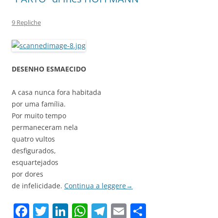
9 Repliche
DESENHO ESMAECIDO
A casa nunca fora habitada
por uma família.
Por muito tempo
permaneceram nela
quatro vultos
desfigurados,
esquartejados
por dores
de infelicidade.
Continua a leggere
→
F
T
Li
W
T
E
C