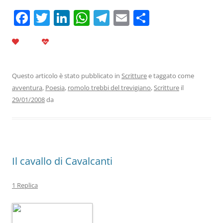
F
T
Li
W
T
E
C
a
w
n
h
el
m
o
c
itt
k
at
e
ai
n
e
er
e
s
gr
l
di
b
dI
A
a
vi
Questo articolo è stato pubblicato in
Scritture
e taggato come
avventura
,
Poesia
,
romolo trebbi del trevigiano
,
Scritture
il
o
n
p
m
di
29/01/2008
da
o
p
k
Il cavallo di Cavalcanti
1 Replica