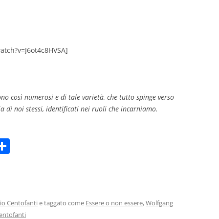
atch?v=J6ot4c8HVSA]
ono così numerosi e di tale varietà, che tutto spinge verso
ia di noi stessi, identificati nei ruoli che incarniamo.
C
m
o
i
n
di
vi
io Centofanti
e taggato come
Essere o non essere
,
Wolfgang
centofanti