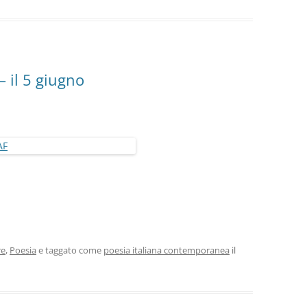
di
il 5 giugno
re
,
Poesia
e taggato come
poesia italiana contemporanea
il