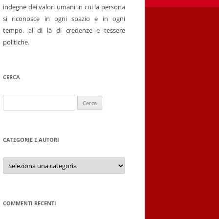
indegne dei valori umani in cui la persona
si riconosce in ogni spazio e in ogni
tempo, al di là di credenze e tessere
politiche.
CERCA
Ricerca
per:
CATEGORIE E AUTORI
Categorie
e
autori
COMMENTI RECENTI