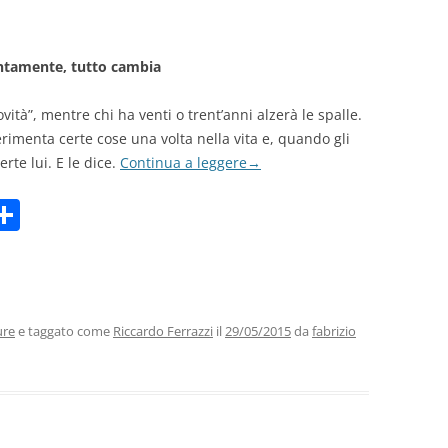
entamente, tutto cambia
ità”, mentre chi ha venti o trent’anni alzerà le spalle.
imenta certe cose una volta nella vita e, quando gli
rte lui. E le dice.
Continua a leggere
→
C
m
o
i
n
di
vi
ure
e taggato come
Riccardo Ferrazzi
il
29/05/2015
da
fabrizio
di