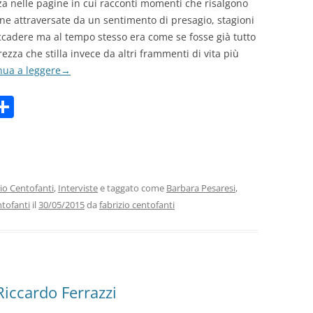
a nelle pagine in cui racconti momenti che risalgono
gine attraversate da un sentimento di presagio, stagioni
accadere ma al tempo stesso era come se fosse già tutto
rezza che stilla invece da altri frammenti di vita più
nua a leggere
→
C
m
o
i
n
di
vi
io Centofanti
,
Interviste
e taggato come
Barbara Pesaresi
,
ntofanti
il
30/05/2015
da
fabrizio centofanti
di
Riccardo Ferrazzi