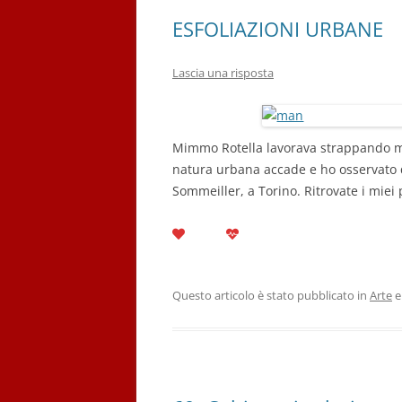
ESFOLIAZIONI URBANE
Lascia una risposta
Mimmo Rotella lavorava strappando man
natura urbana accade e ho osservato qu
Sommeiller, a Torino. Ritrovate i miei 
Questo articolo è stato pubblicato in
Arte
e