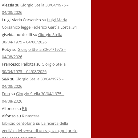
Alessia
su
Giorgio Stella 30/04/1975 –
04/08/2026
Luigi Maria Corsanico
su
Luigi Maria
Corsanico legge Federico Garcìa Lorca. 34
giselda pontesilli
su
Giorgio Stella
30/04/1975 – 04/08/2026
Roby
su
Giorgio Stella 30/04/1975 –
04/08/2026
Francesco Pallotta
su
Giorgio Stella
30/04/1975 – 04/08/2026
S&R
su
Giorgio Stella 30/04/1975 –
04/08/2026
Ema
su
Giorgio Stella 30/04/1975 –
04/08/2026
Alfonso
su
È lì
Alfonso
su
Rinascere
fabrizio centofanti
su
La ricerca della
verità e del senso di un ragazzo, poi prete,