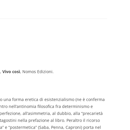
GIOVANNI NUSCIS
GUIDO MICHELONE
KIKA BOHR
MARINO MAGLIANI
MATTEO TELARA
i,
Vivo così
, Nomos Edizioni.
MONICA MAZZITELLI
PASQUALE VITAGLIANO
RICCARDO FERRAZZI
so una forma eretica di esistenzialismo (ne è conferma
ntro nell’antinomia filosofica fra determinismo e
ROBERTO PLEVANO
imperfezione, all’asimmetria, al dubbio, alla “precarietà
STEFANIE GOLISCH
ostini nella prefazione al libro. Peraltro il ricorso
sca” e “postermetica” (Saba, Penna, Caproni) porta nel