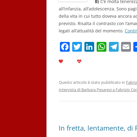
B)
C’è molta tenerezz
all’infanzia, all’adolescenza. Sono pa
della vita in cui tutto doveva ancora 
previsto. Risalta il contrasto con l’ama
legati all’attualità del momento.
Conti
F
T
Li
W
T
E
a
w
n
h
el
c
itt
k
at
e
a
e
er
e
s
gr
l
b
dI
A
a
Questo articolo è stato pubblicato in
Fabriz
Intervista di Barbara Pesaresi a Fabrizio Ce
o
n
p
m
o
p
k
In fretta, lentamente, di 