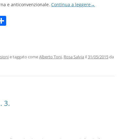
erna e anticonvenzionale.
Continua a leggere
→
C
m
o
i
n
di
vi
sioni
e taggato come
Alberto Toni
,
Rosa Salvia
il
31/05/2015
da
di
. 3.