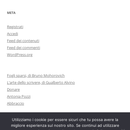
META
Registrati
Accedi
Feed dei contenuti
Feed dei commenti
WordPress.org
Fogli sparsi, di Bruno Mohorovich
L’arte dello scrivere, di Gualberto Alvino
Donare
Antonia Pozzi
Abbraccio
Utilizziamo i cookie per essere sicuri che tu possa avere la
migliore esperienza sul nostro sito. Se continui ad utilizzare