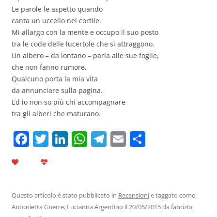
Le parole le aspetto quando
canta un uccello nel cortile.
Mi allargo con la mente e occupo il suo posto
tra le code delle lucertole che si attraggono.
Un albero – da lontano – parla alle sue foglie,
che non fanno rumore.
Qualcuno porta la mia vita
da annunciare sulla pagina.
Ed io non so più chi accompagnare
tra gli alberi che maturano.
F
T
Li
W
T
E
C
a
w
n
h
el
m
o
c
itt
k
at
e
ai
n
e
er
e
s
gr
l
di
b
dI
A
a
vi
Questo articolo è stato pubblicato in
Recensioni
e taggato come
Antonietta Gnerre
,
Lucianna Argentino
il
20/05/2015
da
fabrizio
o
n
p
m
di