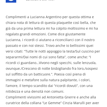
Complimenti a Lucianna Argentino per questa ottima e
chiara nota di lettura di questa plaquette così bella, che
già da una prima lettura mi ha colpito moltissimo e mi ha
regalato grandi emozioni. Come dice giustamente
Lucianna, i ricordi ci aiutano a riconciliarci con il nostro
passato e con noi stessi. Trovo anche io bellissimi quei
versi citati: “Tutte le notti appoggio la testa/Sul cuscino per
separarmi/Dai nomi di cui sono fatta”, come anche: “I
ricordi ci guardano…Vivono negli specchi, sulle lenzuola,
ovunque./Crescono di notte bisbigliando fra loro,/sospesi
sul soffitto da un batticuore.”. Poesia così piena di
immagini e metafore sulla natura palpitante, i colori,
l’amore, il tempo scandito dai “ricordi dovuti”, con una
nitidezza e una densità non comuni.
Complimenti vivissimi ad Antonietta Gnerre e anche alla
curatrice della collana “Le Gemme” Cinzia Marulli per aver