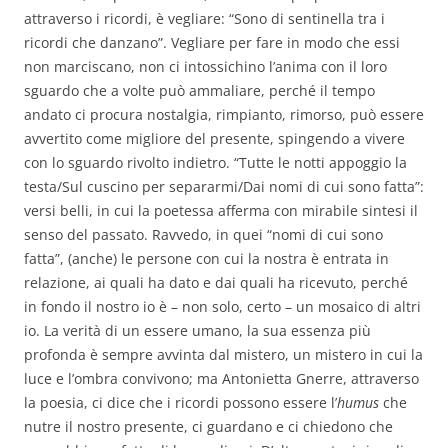
attraverso i ricordi, è vegliare: “Sono di sentinella tra i
ricordi che danzano”. Vegliare per fare in modo che essi
non marciscano, non ci intossichino l’anima con il loro
sguardo che a volte può ammaliare, perché il tempo
andato ci procura nostalgia, rimpianto, rimorso, può essere
avvertito come migliore del presente, spingendo a vivere
con lo sguardo rivolto indietro. “Tutte le notti appoggio la
testa/Sul cuscino per separarmi/Dai nomi di cui sono fatta”:
versi belli, in cui la poetessa afferma con mirabile sintesi il
senso del passato. Ravvedo, in quei “nomi di cui sono
fatta”, (anche) le persone con cui la nostra è entrata in
relazione, ai quali ha dato e dai quali ha ricevuto, perché
in fondo il nostro io è – non solo, certo – un mosaico di altri
io. La verità di un essere umano, la sua essenza più
profonda è sempre avvinta dal mistero, un mistero in cui la
luce e l’ombra convivono; ma Antonietta Gnerre, attraverso
la poesia, ci dice che i ricordi possono essere l’
humus
che
nutre il nostro presente, ci guardano e ci chiedono che