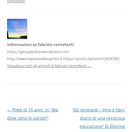
centofanti
o
p
k
Informazioni su fabrizio centofanti
https://gesuperatei.wordpress.com
http://www.lapoesiaelospirito.it https://youtu.be/wnH1GlOPZk0
Visualizza tutti gli articoli di fabrizio centofanti
→
Navigazione
←
Poeti di 10 anni. In “Ma
“Gli ignoranti – Vino e libri:
articolo
dove sono le parole?”
diario di una reciproca
educazione” di Étienne