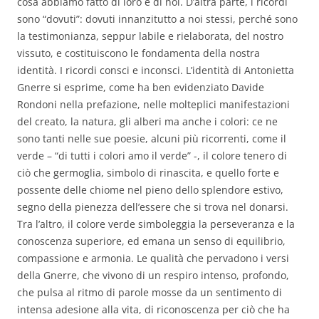
cosa abbiamo fatto di loro e di noi. D’altra parte, i ricordi
sono “dovuti”: dovuti innanzitutto a noi stessi, perché sono
la testimonianza, seppur labile e rielaborata, del nostro
vissuto, e costituiscono le fondamenta della nostra
identità. I ricordi consci e inconsci. L’identità di Antonietta
Gnerre si esprime, come ha ben evidenziato Davide
Rondoni nella prefazione, nelle molteplici manifestazioni
del creato, la natura, gli alberi ma anche i colori: ce ne
sono tanti nelle sue poesie, alcuni più ricorrenti, come il
verde – “di tutti i colori amo il verde” -, il colore tenero di
ciò che germoglia, simbolo di rinascita, e quello forte e
possente delle chiome nel pieno dello splendore estivo,
segno della pienezza dell’essere che si trova nel donarsi.
Tra l’altro, il colore verde simboleggia la perseveranza e la
conoscenza superiore, ed emana un senso di equilibrio,
compassione e armonia. Le qualità che pervadono i versi
della Gnerre, che vivono di un respiro intenso, profondo,
che pulsa al ritmo di parole mosse da un sentimento di
intensa adesione alla vita, di riconoscenza per ciò che ha