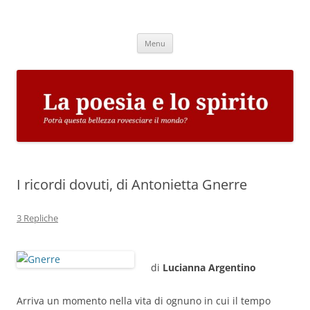
Vai
al
La poesia e lo spirito
contenuto
Potrà questa bellezza rovesciare il mondo?
Menu
I ricordi dovuti, di Antonietta Gnerre
3 Repliche
di
Lucianna Argentino
Arriva un momento nella vita di ognuno in cui il tempo