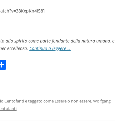
atch?v=38KxpKn4l58]
to allo spirito come parte fondante della natura umana, e
 per eccellenza.
Continua a leggere
→
C
m
o
i
n
di
vi
io Centofanti
e taggato come
Essere o non essere
,
Wolfgang
centofanti
di