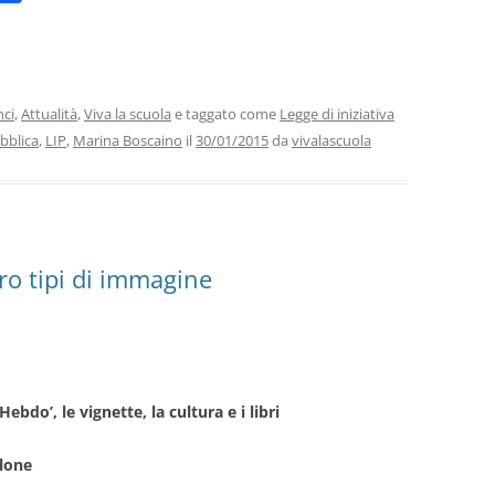
m
o
i
n
di
vi
ci
,
Attualità
,
Viva la scuola
e taggato come
Legge di iniziativa
bblica
,
LIP
,
Marina Boscaino
il
30/01/2015
da
vivalascuola
di
tro tipi di immagine
 Hebdo’, le vignette, la cultura e i libri
lone