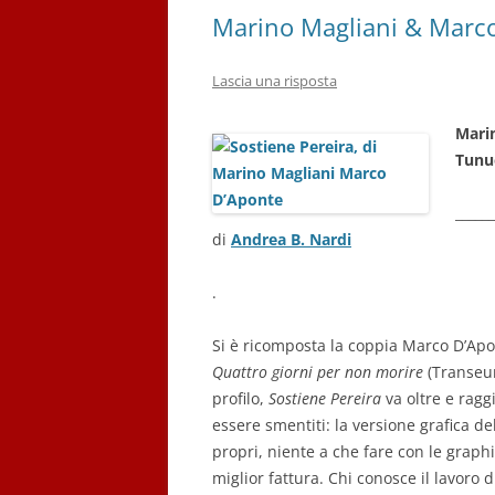
Marino Magliani & Marco
Lascia una risposta
Mari
Tunué
______
di
Andrea B. Nardi
.
Si è ricomposta la coppia Marco D’Apo
Quattro giorni per non morire
(Transeur
profilo,
Sostiene Pereira
va oltre e ragg
essere smentiti: la versione grafica de
propri, niente a che fare con le graph
miglior fattura. Chi conosce il lavoro d