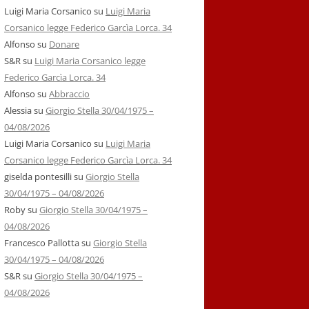
Luigi Maria Corsanico
su
Luigi Maria
Corsanico legge Federico Garcìa Lorca. 34
Alfonso
su
Donare
S&R
su
Luigi Maria Corsanico legge
Federico Garcìa Lorca. 34
Alfonso
su
Abbraccio
Alessia
su
Giorgio Stella 30/04/1975 –
04/08/2026
Luigi Maria Corsanico
su
Luigi Maria
Corsanico legge Federico Garcìa Lorca. 34
giselda pontesilli
su
Giorgio Stella
30/04/1975 – 04/08/2026
Roby
su
Giorgio Stella 30/04/1975 –
04/08/2026
Francesco Pallotta
su
Giorgio Stella
30/04/1975 – 04/08/2026
S&R
su
Giorgio Stella 30/04/1975 –
04/08/2026