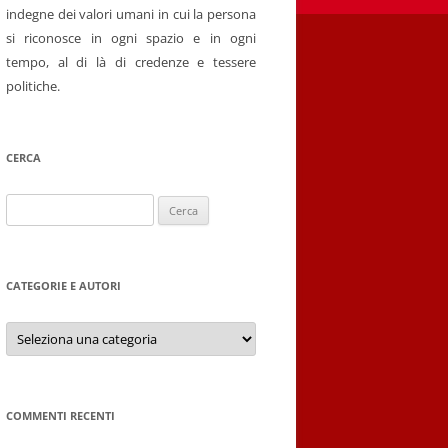
indegne dei valori umani in cui la persona
si riconosce in ogni spazio e in ogni
tempo, al di là di credenze e tessere
politiche.
CERCA
Ricerca
per:
CATEGORIE E AUTORI
Categorie
e
autori
COMMENTI RECENTI