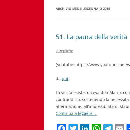
ARCHIVIO MENSILE:
GENNAIO 2015
51. La paura della verità
7 Repliche
[youtube=https://www.youtube.com/
da
qui
La verità esiste, diceva don Mario: come
contraddirlo, sostenendo la necessità d
affermazione, all’impossibilità di stabil
Continua a leggere
→
F
T
Li
W
T
E