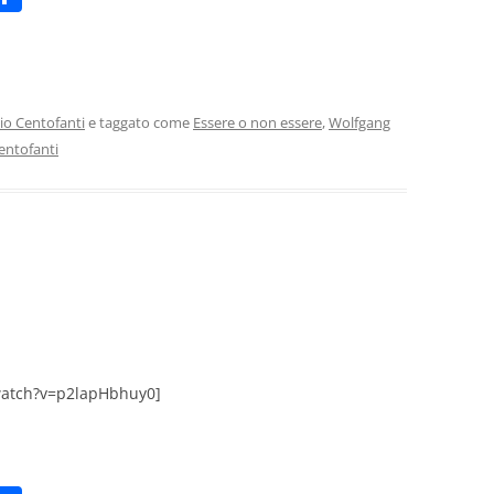
m
o
i
n
di
vi
io Centofanti
e taggato come
Essere o non essere
,
Wolfgang
centofanti
di
watch?v=p2lapHbhuy0]