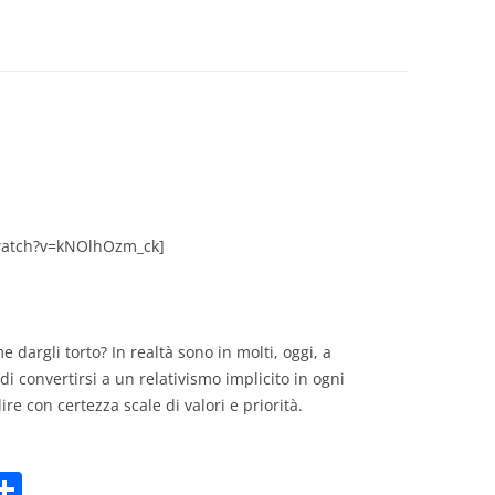
GIOVANNI NUSCIS
GUIDO MICHELONE
KIKA BOHR
MARINO MAGLIANI
MATTEO TELARA
watch?v=kNOlhOzm_ck]
MONICA MAZZITELLI
PASQUALE VITAGLIANO
 dargli torto? In realtà sono in molti, oggi, a
RICCARDO FERRAZZI
i convertirsi a un relativismo implicito in ogni
ire con certezza scale di valori e priorità.
ROBERTO PLEVANO
STEFANIE GOLISCH
C