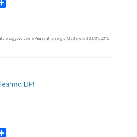
C
m
o
i
n
di
vi
ità
e taggato come
Piersanti e Sergio Mattarella
il
31/01/2015
di
leanno LIP!
C