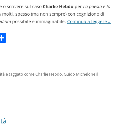
e o scrivere sul caso
Charlie Hebdo
per
La poesia e lo
in molti, spesso (ma non sempre) con cognizione di
edium
possibile e immaginabile.
Continua a leggere
→
C
m
o
i
n
di
vi
ità
e taggato come
Charlie Hebdo
,
Guido Michelone
il
di
stà