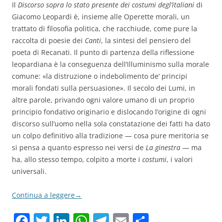
Il
Discorso sopra lo stato presente dei costumi degl’italiani
di
Giacomo Leopardi è, insieme alle Operette morali, un
trattato di filosofia politica, che racchiude, come pure la
raccolta di poesie dei
Canti
, la sintesi del pensiero del
poeta di Recanati. Il punto di partenza della riflessione
leopardiana è la conseguenza dell’Illuminismo sulla morale
comune: «la distruzione o indebolimento de’ principi
morali fondati sulla persuasione». Il secolo dei Lumi, in
altre parole, privando ogni valore umano di un proprio
principio fondativo originario e dislocando l’origine di ogni
discorso sull’uomo nella sola constatazione dei fatti ha dato
un colpo definitivo alla tradizione — cosa pure meritoria se
si pensa a quanto espresso nei versi de
La ginestra
— ma
ha, allo stesso tempo, colpito a morte i
costumi
, i valori
universali.
Continua a leggere
→
F
T
Li
W
T
E
C