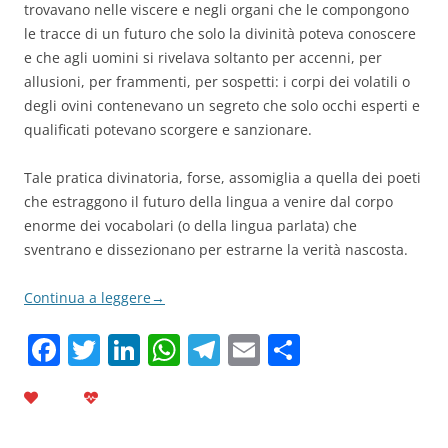
trovavano nelle viscere e negli organi che le compongono
le tracce di un futuro che solo la divinità poteva conoscere
e che agli uomini si rivelava soltanto per accenni, per
allusioni, per frammenti, per sospetti: i corpi dei volatili o
degli ovini contenevano un segreto che solo occhi esperti e
qualificati potevano scorgere e sanzionare.
Tale pratica divinatoria, forse, assomiglia a quella dei poeti
che estraggono il futuro della lingua a venire dal corpo
enorme dei vocabolari (o della lingua parlata) che
sventrano e dissezionano per estrarne la verità nascosta.
Continua a leggere
→
F
T
Li
W
T
E
C
a
w
n
h
el
m
o
c
itt
k
at
e
ai
n
e
er
e
s
gr
l
di