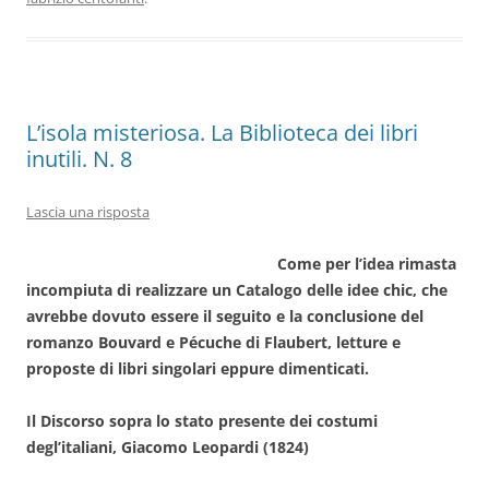
o
n
p
m
di
o
p
k
L’isola misteriosa. La Biblioteca dei libri
inutili. N. 8
Lascia una risposta
Come per l’idea rimasta
incompiuta di realizzare un Catalogo delle idee chic, che
avrebbe dovuto essere il seguito e la conclusione del
romanzo Bouvard e Pécuche di Flaubert, letture e
proposte di libri singolari eppure dimenticati.
Il Discorso sopra lo stato presente dei costumi
degl’italiani, Giacomo Leopardi (1824)