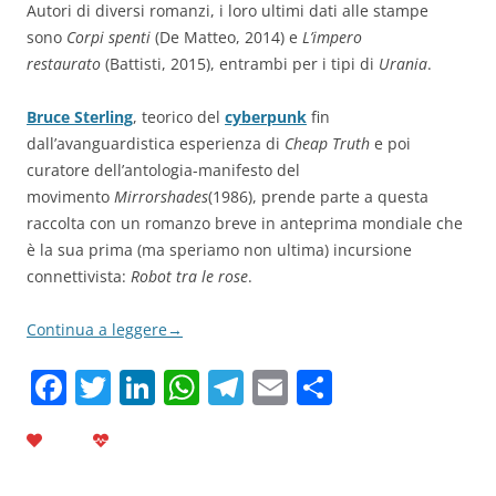
Autori di diversi romanzi, i loro ultimi dati alle stampe
sono
Corpi spenti
(De Matteo, 2014) e
L’impero
restaurato
(Battisti, 2015), entrambi per i tipi di
Urania
.
Bruce Sterling
, teorico del
cyberpunk
fin
dall’avanguardistica esperienza di
Cheap Truth
e poi
curatore dell’antologia-manifesto del
movimento
Mirrorshades
(1986), prende parte a questa
raccolta con un romanzo breve in anteprima mondiale che
è la sua prima (ma speriamo non ultima) incursione
connettivista:
Robot tra le rose
.
Continua a leggere
→
F
T
Li
W
T
E
C
a
w
n
h
el
m
o
c
itt
k
at
e
ai
n
e
er
e
s
gr
l
di