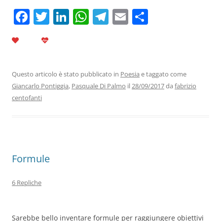
F
T
Li
W
T
E
C
a
w
n
h
el
m
o
c
itt
k
at
e
ai
n
e
er
e
s
gr
l
di
b
dI
A
a
vi
Questo articolo è stato pubblicato in
Poesia
e taggato come
Giancarlo Pontiggia
,
Pasquale Di Palmo
il
28/09/2017
da
fabrizio
o
n
p
m
di
centofanti
o
p
k
Formule
6 Repliche
Sarebbe bello inventare formule per raggiungere obiettivi