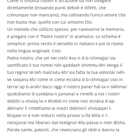
Come si smonta l’idolo? È un’azione da non svolgere
direttamente (trovando punti deboli e difetti, che
comunque non mancano), ma coltivando l’unico amore che
non basta mai, quello con cui amiamo Dio.
Un metodo che utilizzo spesso, per ravvivarne la memoria,
è pregare con il “Padre nostro” in aramaico. Lo schema è
semplice: prima recito il versetto in italiano e poi lo ripeto
nella lingua originale. Così:
Padre nostro, che sei nei cieli/ Avu-n d-b-ishmajja/ sia
santificato il tuo nome/ nèt-qaddash shimmu-kh/ venga il
tuo regno/ té-teh malciutu-kh/ sia fatta la tua volontà/ néh-
ve sovjanu-kh/ come in cielo/ eiciàna d-b-ishmajja/ così in
terra/ ap b-arah/ dacci oggi il nostro pane/ hàl-la-n làkhma/
quotidiano/ d-sunkàna-n jumana/ e rimetti a noi i nostri
debiti/ u-shvùq la-n khobèi-n/ come noi/ eiciàna d-ap-
àkhnan/ li rimettiamo ai nostri debitori/ shvùqqan l-
khajavì-n/ e non indurci nella prova/ u-llà télla-n l-
nessjuna/ ma liberaci dal maligno/ élla pàssa-n mén Bísha.
Parole sante, potenti, che rovesciano gli idoli e danno la