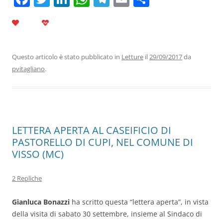
a
w
n
h
el
m
o
c
itt
k
at
e
ai
n
e
er
e
s
gr
l
di
b
dI
A
a
vi
Questo articolo è stato pubblicato in
Letture
il
29/09/2017
da
pvitagliano
.
o
n
p
m
di
o
p
k
LETTERA APERTA AL CASEIFICIO DI
PASTORELLO DI CUPI, NEL COMUNE DI
VISSO (MC)
2 Repliche
Gianluca Bonazzi
ha scritto questa “lettera aperta”, in vista
della visita di sabato 30 settembre, insieme al Sindaco di