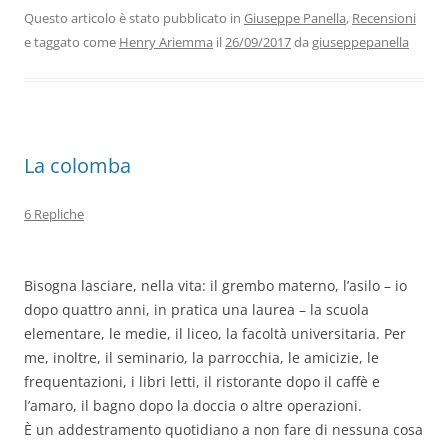
b
dI
A
a
vi
Questo articolo è stato pubblicato in
Giuseppe Panella
,
Recensioni
e taggato come
Henry Ariemma
il
26/09/2017
da
giuseppepanella
o
n
p
m
di
o
p
k
La colomba
6 Repliche
Bisogna lasciare, nella vita: il grembo materno, l’asilo – io
dopo quattro anni, in pratica una laurea – la scuola
elementare, le medie, il liceo, la facoltà universitaria. Per
me, inoltre, il seminario, la parrocchia, le amicizie, le
frequentazioni, i libri letti, il ristorante dopo il caffè e
l’amaro, il bagno dopo la doccia o altre operazioni.
È un addestramento quotidiano a non fare di nessuna cosa