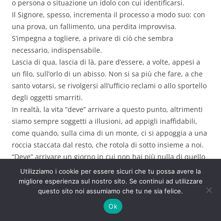
o persona o situazione un idolo con cui identificarsi.
Il Signore, spesso, incrementa il processo a modo suo: con
una prova, un fallimento, una perdita improvvisa.
S’impegna a togliere, a privare di ciò che sembra
necessario, indispensabile.
Lascia di qua, lascia di là, pare d’essere, a volte, appesi a
un filo, sull’orlo di un abisso. Non si sa più che fare, a che
santo votarsi, se rivolgersi all’ufficio reclami o allo sportello
degli oggetti smarriti.
In realtà, la vita “deve” arrivare a questo punto, altrimenti
siamo sempre soggetti a illusioni, ad appigli inaffidabili,
come quando, sulla cima di un monte, ci si appoggia a una
roccia staccata dal resto, che rotola di sotto insieme a noi.
“Deve” arrivare un giorno in cui non hai più nulla di quello
che volevi. È il momento in cui la “filautia” cessa di vivere,
Utilizziamo i cookie per essere sicuri che tu possa avere la
non respira più. In quel preciso istante, in te comincia a
migliore esperienza sul nostro sito. Se continui ad utilizzare
questo sito noi assumiamo che tu ne sia felice.
respirare la Ruach, il Pneuma, lo Spirito di Dio, la roccia
affidabile, la colomba alle cui ali ci si aggrappa con fede,
Ok
per salvarsi.