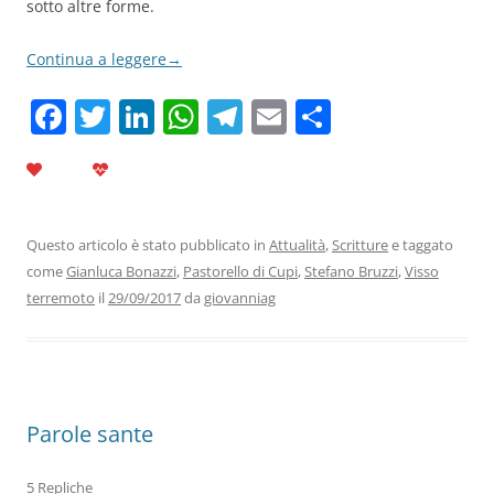
sotto altre forme.
Continua a leggere
→
F
T
Li
W
T
E
C
a
w
n
h
el
m
o
c
itt
k
at
e
ai
n
e
er
e
s
gr
l
di
b
dI
A
a
vi
Questo articolo è stato pubblicato in
Attualità
,
Scritture
e taggato
come
Gianluca Bonazzi
,
Pastorello di Cupi
,
Stefano Bruzzi
,
Visso
o
n
p
m
di
terremoto
il
29/09/2017
da
giovanniag
o
p
k
Parole sante
5 Repliche