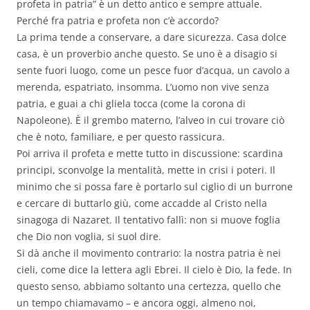
profeta in patria” è un detto antico e sempre attuale.
Perché fra patria e profeta non c’è accordo?
La prima tende a conservare, a dare sicurezza. Casa dolce
casa, è un proverbio anche questo. Se uno è a disagio si
sente fuori luogo, come un pesce fuor d’acqua, un cavolo a
merenda, espatriato, insomma. L’uomo non vive senza
patria, e guai a chi gliela tocca (come la corona di
Napoleone). È il grembo materno, l’alveo in cui trovare ciò
che è noto, familiare, e per questo rassicura.
Poi arriva il profeta e mette tutto in discussione: scardina
principi, sconvolge la mentalità, mette in crisi i poteri. Il
minimo che si possa fare è portarlo sul ciglio di un burrone
e cercare di buttarlo giù, come accadde al Cristo nella
sinagoga di Nazaret. Il tentativo fallì: non si muove foglia
che Dio non voglia, si suol dire.
Si dà anche il movimento contrario: la nostra patria è nei
cieli, come dice la lettera agli Ebrei. Il cielo è Dio, la fede. In
questo senso, abbiamo soltanto una certezza, quello che
un tempo chiamavamo – e ancora oggi, almeno noi,