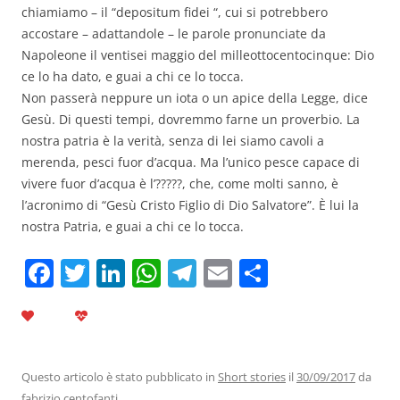
chiamiamo – il “depositum fidei “, cui si potrebbero
accostare – adattandole – le parole pronunciate da
Napoleone il ventisei maggio del milleottocentocinque: Dio
ce lo ha dato, e guai a chi ce lo tocca.
Non passerà neppure un iota o un apice della Legge, dice
Gesù. Di questi tempi, dovremmo farne un proverbio. La
nostra patria è la verità, senza di lei siamo cavoli a
merenda, pesci fuor d’acqua. Ma l’unico pesce capace di
vivere fuor d’acqua è l’?????, che, come molti sanno, è
l’acronimo di “Gesù Cristo Figlio di Dio Salvatore”. È lui la
nostra Patria, e guai a chi ce lo tocca.
F
T
Li
W
T
E
C
a
w
n
h
el
m
o
c
itt
k
at
e
ai
n
e
er
e
s
gr
l
di
b
dI
A
a
vi
Questo articolo è stato pubblicato in
Short stories
il
30/09/2017
da
fabrizio centofanti
.