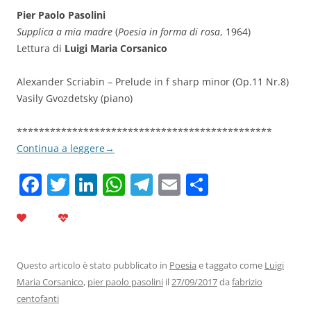
Pier Paolo Pasolini
Supplica a mia madre
(
Poesia in forma di rosa
, 1964)
Lettura di
Luigi Maria Corsanico
Alexander Scriabin – Prelude in f sharp minor (Op.11 Nr.8)
Vasily Gvozdetsky (piano)
**********************************************
Continua a leggere
→
F
T
Li
W
T
E
C
a
w
n
h
el
m
o
c
itt
k
at
e
ai
n
e
er
e
s
gr
l
di
b
dI
A
a
vi
Questo articolo è stato pubblicato in
Poesia
e taggato come
Luigi
Maria Corsanico
,
pier paolo pasolini
il
27/09/2017
da
fabrizio
o
n
p
m
di
centofanti