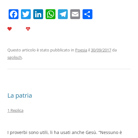
F
T
Li
W
T
E
C
a
w
n
h
el
m
o
c
itt
k
at
e
ai
n
e
er
e
s
gr
l
di
b
dI
A
a
vi
Questo articolo è stato pubblicato in
Poesia
il
30/09/2017
da
sgolisch
.
o
n
p
m
di
o
p
k
La patria
1 Replica
I proverbi sono utili, li ha usati anche Gesù. “Nessuno è