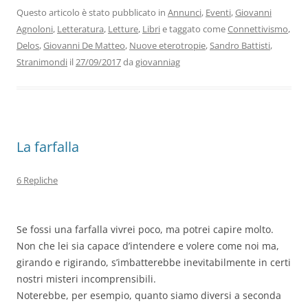
b
dI
A
a
vi
Questo articolo è stato pubblicato in
Annunci
,
Eventi
,
Giovanni
Agnoloni
,
Letteratura
,
Letture
,
Libri
e taggato come
Connettivismo
,
o
n
p
m
di
Delos
,
Giovanni De Matteo
,
Nuove eterotropie
,
Sandro Battisti
,
o
p
Stranimondi
il
27/09/2017
da
giovanniag
k
La farfalla
6 Repliche
Se fossi una farfalla vivrei poco, ma potrei capire molto.
Non che lei sia capace d’intendere e volere come noi ma,
girando e rigirando, s’imbatterebbe inevitabilmente in certi
nostri misteri incomprensibili.
Noterebbe, per esempio, quanto siamo diversi a seconda