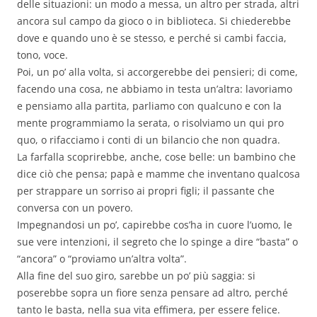
delle situazioni: un modo a messa, un altro per strada, altri
ancora sul campo da gioco o in biblioteca. Si chiederebbe
dove e quando uno è se stesso, e perché si cambi faccia,
tono, voce.
Poi, un po’ alla volta, si accorgerebbe dei pensieri; di come,
facendo una cosa, ne abbiamo in testa un’altra: lavoriamo
e pensiamo alla partita, parliamo con qualcuno e con la
mente programmiamo la serata, o risolviamo un qui pro
quo, o rifacciamo i conti di un bilancio che non quadra.
La farfalla scoprirebbe, anche, cose belle: un bambino che
dice ciò che pensa; papà e mamme che inventano qualcosa
per strappare un sorriso ai propri figli; il passante che
conversa con un povero.
Impegnandosi un po’, capirebbe cos’ha in cuore l’uomo, le
sue vere intenzioni, il segreto che lo spinge a dire “basta” o
“ancora” o “proviamo un’altra volta”.
Alla fine del suo giro, sarebbe un po’ più saggia: si
poserebbe sopra un fiore senza pensare ad altro, perché
tanto le basta, nella sua vita effimera, per essere felice.