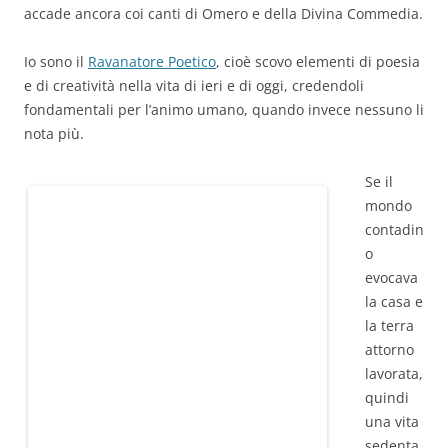
accade ancora coi canti di Omero e della Divina Commedia.
Io sono il
Ravanatore Poetico
, cioè scovo elementi di poesia
e di creatività nella vita di ieri e di oggi, credendoli
fondamentali per l’animo umano, quando invece nessuno li
nota più.
Se il
mondo
contadin
o
evocava
la casa e
la terra
attorno
lavorata,
quindi
una vita
sedenta