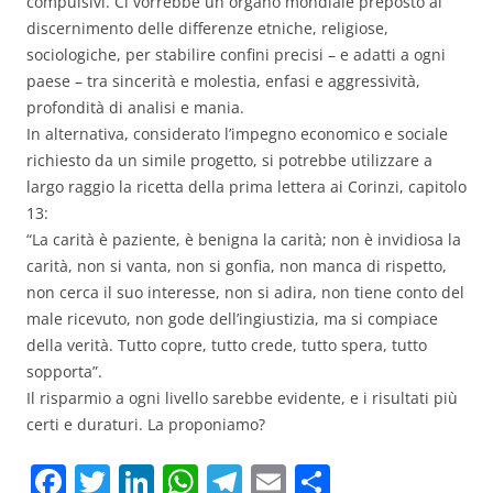
compulsivi. Ci vorrebbe un organo mondiale preposto al
discernimento delle differenze etniche, religiose,
sociologiche, per stabilire confini precisi – e adatti a ogni
paese – tra sincerità e molestia, enfasi e aggressività,
profondità di analisi e mania.
In alternativa, considerato l’impegno economico e sociale
richiesto da un simile progetto, si potrebbe utilizzare a
largo raggio la ricetta della prima lettera ai Corinzi, capitolo
13:
“La carità è paziente, è benigna la carità; non è invidiosa la
carità, non si vanta, non si gonfia, non manca di rispetto,
non cerca il suo interesse, non si adira, non tiene conto del
male ricevuto, non gode dell’ingiustizia, ma si compiace
della verità. Tutto copre, tutto crede, tutto spera, tutto
sopporta”.
Il risparmio a ogni livello sarebbe evidente, e i risultati più
certi e duraturi. La proponiamo?
F
T
Li
W
T
E
C