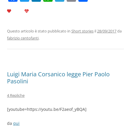
a
w
n
h
el
m
o
c
itt
k
at
e
ai
n
e
er
e
s
gr
l
di
b
dI
A
a
vi
Questo articolo è stato pubblicato in
Short stories
il
28/09/2017
da
fabrizio centofanti
.
o
n
p
m
di
o
p
k
Luigi Maria Corsanico legge Pier Paolo
Pasolini
4 Repliche
[youtube=https://youtu.be/F2aeof_yBQA]
da
qui