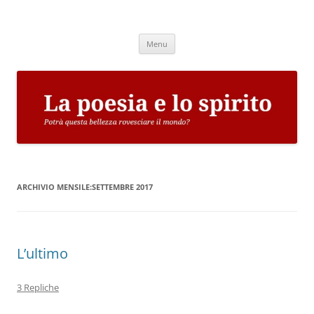
Vai
al
La poesia e lo spirito
contenuto
Potrà questa bellezza rovesciare il mondo?
Menu
ARCHIVIO MENSILE:
SETTEMBRE 2017
L’ultimo
3 Repliche