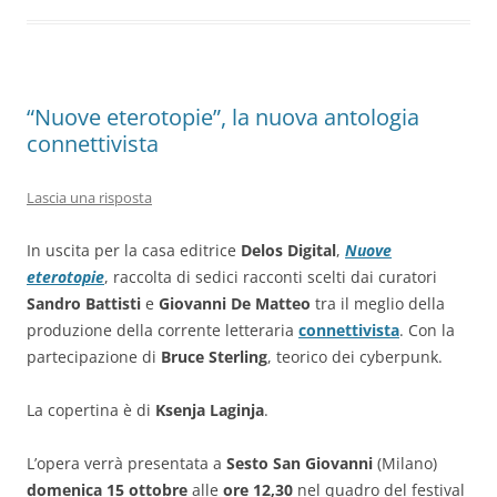
o
p
k
“Nuove eterotopie”, la nuova antologia
connettivista
Lascia una risposta
In uscita per la casa editrice
Delos Digital
,
Nuove
eterotopie
, raccolta di sedici racconti scelti dai curatori
Sandro Battisti
e
Giovanni De Matteo
tra il meglio della
produzione della corrente letteraria
connettivista
. Con la
partecipazione di
Bruce Sterling
, teorico dei cyberpunk.
La copertina è di
Ksenja Laginja
.
L’opera verrà presentata a
Sesto San Giovanni
(Milano)
domenica 15 ottobre
alle
ore 12,30
nel quadro del festival