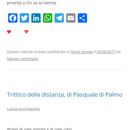
priorità a chi se la merita.
F
T
Li
W
T
E
C
a
w
n
h
el
m
o
c
itt
k
at
e
ai
n
e
er
e
s
gr
l
di
b
dI
A
a
vi
Questo articolo è stato pubblicato in
Short stories
il
29/09/2017
da
fabrizio centofanti
.
o
n
p
m
di
o
p
k
Trittico della distanza, di Pasquale di Palmo
Lascia una risposta
Prima di ogni partita e di ogni cielo