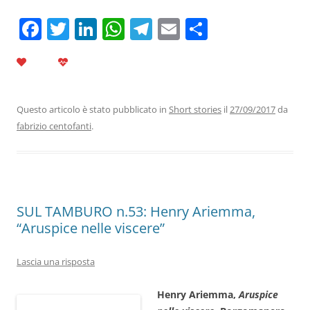
F
T
Li
W
T
E
C
a
w
n
h
el
m
o
c
itt
k
at
e
ai
n
e
er
e
s
gr
l
di
b
dI
A
a
vi
Questo articolo è stato pubblicato in
Short stories
il
27/09/2017
da
fabrizio centofanti
.
o
n
p
m
di
o
p
k
SUL TAMBURO n.53: Henry Ariemma,
“Aruspice nelle viscere”
Lascia una risposta
Henry Ariemma,
Aruspice