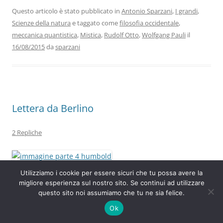
e
er
e
s
gr
l
di
b
dI
A
a
vi
Questo articolo è stato pubblicato in
Antonio Sparzani
,
I grandi
,
Scienze della natura
e taggato come
filosofia occidentale
,
o
n
p
m
di
meccanica quantistica
,
Mistica
,
Rudolf Otto
,
Wolfgang Pauli
il
o
p
16/08/2015
da
sparzani
k
Lettera da Berlino
2 Repliche
Utilizziamo i cookie per essere sicuri che tu possa avere la
di
Stefanie Golisch
migliore esperienza sul nostro sito. Se continui ad utilizzare
questo sito noi assumiamo che tu ne sia felice.
Hakuna Matata.
Ok
Altra borsa.