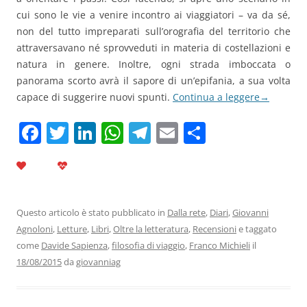
cui sono le vie a venire incontro ai viaggiatori – va da sé,
non del tutto impreparati sull’orografia del territorio che
attraversavano né sprovveduti in materia di costellazioni e
natura in genere. Inoltre, ogni strada imboccata o
panorama scorto avrà il sapore di un’epifania, a sua volta
capace di suggerire nuovi spunti.
Continua a leggere
→
F
T
Li
W
T
E
C
a
w
n
h
el
m
o
c
itt
k
at
e
ai
n
e
er
e
s
gr
l
di
b
dI
A
a
vi
Questo articolo è stato pubblicato in
Dalla rete
,
Diari
,
Giovanni
Agnoloni
,
Letture
,
Libri
,
Oltre la letteratura
,
Recensioni
e taggato
o
n
p
m
di
come
Davide Sapienza
,
filosofia di viaggio
,
Franco Michieli
il
o
p
18/08/2015
da
giovanniag
k