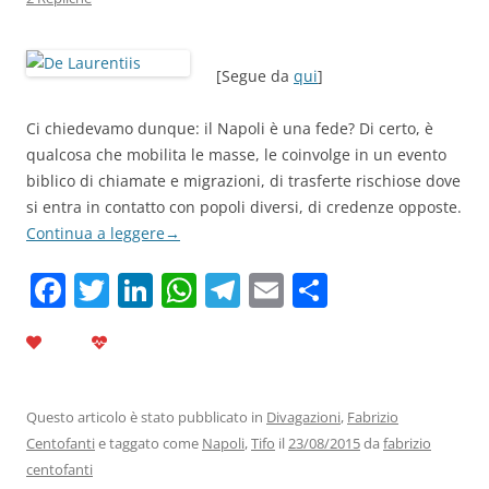
[Segue da
qui
]
Ci chiedevamo dunque: il Napoli è una fede? Di certo, è
qualcosa che mobilita le masse, le coinvolge in un evento
biblico di chiamate e migrazioni, di trasferte rischiose dove
si entra in contatto con popoli diversi, di credenze opposte.
Continua a leggere
→
F
T
Li
W
T
E
C
a
w
n
h
el
m
o
c
itt
k
at
e
ai
n
e
er
e
s
gr
l
di
b
dI
A
a
vi
Questo articolo è stato pubblicato in
Divagazioni
,
Fabrizio
Centofanti
e taggato come
Napoli
,
Tifo
il
23/08/2015
da
fabrizio
o
n
p
m
di
centofanti