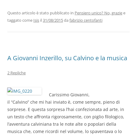
e
er
e
s
gr
l
di
b
dI
A
a
vi
Questo articolo è stato pubblicato in
Pensiero unico? No, grazie
e
taggato come
Isis
il
31/08/2015
da
fabrizio centofanti
o
n
p
m
di
o
p
k
A Giovanni Inzerillo, su Calvino e la musica
2 Repliche
Carissimo Giovanni,
il “Calvino” che mi hai inviato è, come sempre, pieno di
sorprese. E questa sorpresa l’hai confezionata ad arte, in
un testo che affronta rigorosamente, con piglio filologico,
l’avventura calviniana tra le note alte o popolari della
musica che, come ricordi nel volume, lo spaventava o lo