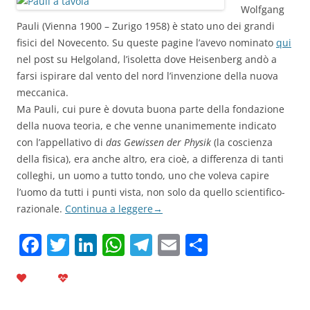
Wolfgang
Pauli
(Vienna 1900 – Zurigo 1958) è stato uno dei grandi
fisici del Novecento. Su queste pagine l’avevo nominato
qui
nel post su Helgoland, l’isoletta dove Heisenberg andò a
farsi ispirare dal vento del nord l’invenzione della nuova
meccanica.
Ma Pauli, cui pure è dovuta buona parte della fondazione
della nuova teoria, e che venne unanimemente indicato
con l’appellativo di
das Gewissen der Physik
(la coscienza
della fisica), era anche altro, era cioè, a differenza di tanti
colleghi, un uomo a tutto tondo, uno che voleva capire
l’uomo da tutti i punti vista, non solo da quello scientifico-
razionale.
Continua a leggere
→
F
T
Li
W
T
E
C
a
w
n
h
el
m
o
c
itt
k
at
e
ai
n