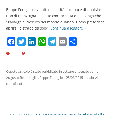
Beppe Fenoglio era tutto sincerità, incapace di qualsiasi
tipo di menzogna, tagliato con l’accetta della Langa che
“s’allarga al deserto del mondo quando l’uomo preferisce
aprirsi la strada da solo”.
Continua a leggere
→
F
T
Li
W
T
E
C
a
w
n
h
el
m
o
c
itt
k
at
e
ai
n
e
er
e
s
gr
l
di
b
dI
A
a
vi
Questo articolo è stato pubblicato in
Letture
e taggato come
Augusto Benemeglio
,
Beppe Fenoglio
il
25/08/2015
da
fabrizio
o
n
p
m
di
centofanti
o
p
k