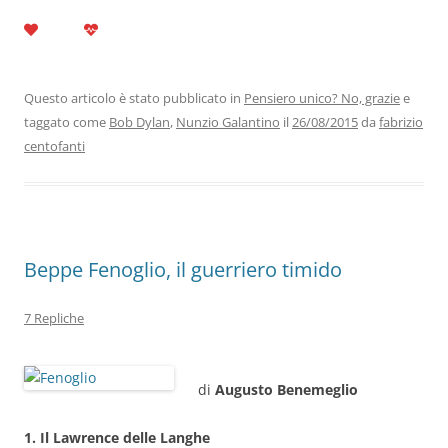
a
w
n
h
el
m
o
c
itt
k
at
e
ai
n
e
er
e
s
gr
l
di
b
dI
A
a
vi
Questo articolo è stato pubblicato in
Pensiero unico? No, grazie
e
taggato come
Bob Dylan
,
Nunzio Galantino
il
26/08/2015
da
fabrizio
o
n
p
m
di
centofanti
o
p
k
Beppe Fenoglio, il guerriero timido
7 Repliche
di
Augusto Benemeglio
1. Il Lawrence delle Langhe