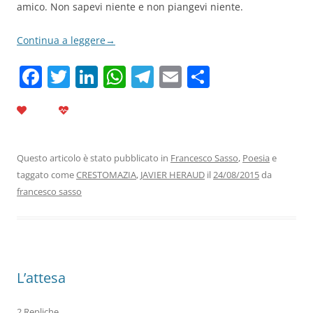
amico. Non sapevi niente e non piangevi niente.
Continua a leggere
→
F
T
Li
W
T
E
C
a
w
n
h
el
m
o
c
itt
k
at
e
ai
n
e
er
e
s
gr
l
di
b
dI
A
a
vi
Questo articolo è stato pubblicato in
Francesco Sasso
,
Poesia
e
taggato come
CRESTOMAZIA
,
JAVIER HERAUD
il
24/08/2015
da
o
n
p
m
di
francesco sasso
o
p
k
L’attesa
2 Repliche