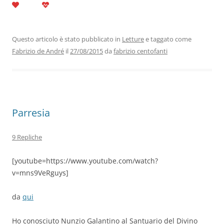
c
itt
k
at
e
ai
n
e
er
e
s
gr
l
di
b
dI
A
a
vi
Questo articolo è stato pubblicato in
Letture
e taggato come
Fabrizio de André
il
27/08/2015
da
fabrizio centofanti
o
n
p
m
di
o
p
k
Parresia
9 Repliche
[youtube=https://www.youtube.com/watch?
v=mns9VeRguys]
da
qui
Ho conosciuto Nunzio Galantino al Santuario del Divino