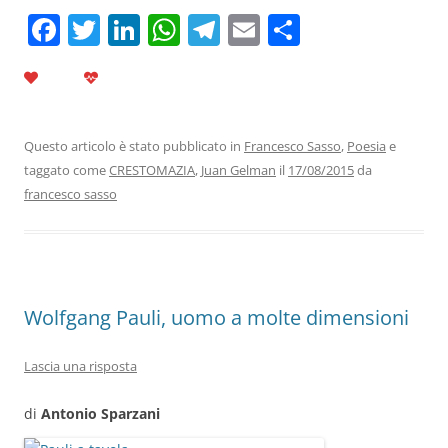
F
T
Li
W
T
E
C
a
w
n
h
el
m
o
c
itt
k
at
e
ai
n
e
er
e
s
gr
l
di
b
dI
A
a
vi
Questo articolo è stato pubblicato in
Francesco Sasso
,
Poesia
e
taggato come
CRESTOMAZIA
,
Juan Gelman
il
17/08/2015
da
o
n
p
m
di
francesco sasso
o
p
k
Wolfgang Pauli, uomo a molte dimensioni
Lascia una risposta
di
Antonio Sparzani