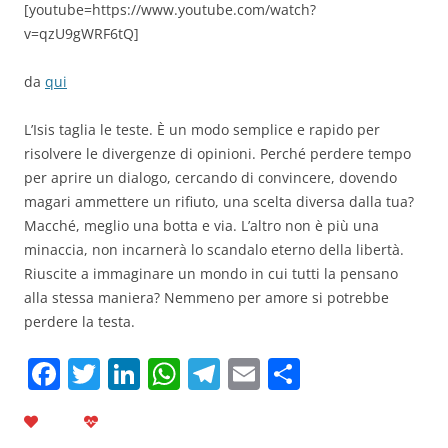
[youtube=https://www.youtube.com/watch?
v=qzU9gWRF6tQ]
da
qui
L’Isis taglia le teste. È un modo semplice e rapido per
risolvere le divergenze di opinioni. Perché perdere tempo
per aprire un dialogo, cercando di convincere, dovendo
magari ammettere un rifiuto, una scelta diversa dalla tua?
Macché, meglio una botta e via. L’altro non è più una
minaccia, non incarnerà lo scandalo eterno della libertà.
Riuscite a immaginare un mondo in cui tutti la pensano
alla stessa maniera? Nemmeno per amore si potrebbe
perdere la testa.
F
T
Li
W
T
E
C
a
w
n
h
el
m
o
c
itt
k
at
e
ai
n