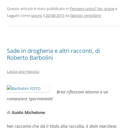
e
er
e
s
gr
l
di
b
dI
A
a
vi
Questo articolo è stato pubblicato in
Pensiero unico? No, grazie
e
taggato come
lavoro
il
20/08/2015
da
fabrizio centofanti
o
n
p
m
di
o
p
k
Sade in drogheria e altri racconti, di
Roberto Barbolini
Lascia una risposta
Brevi riflessioni attorno a un
romanziere ‘sperimentale’
di
Guido Michelone
Nel racconto che dà il titolo alla raccolta, il
divin marchese
,