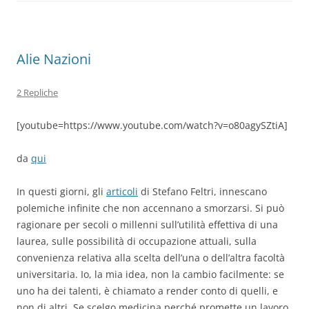
o
p
k
Alie Nazioni
2 Repliche
[youtube=https://www.youtube.com/watch?v=o80agySZtiA]
da
qui
In questi giorni, gli
articoli
di Stefano Feltri, innescano
polemiche infinite che non accennano a smorzarsi. Si può
ragionare per secoli o millenni sull’utilità effettiva di una
laurea, sulle possibilità di occupazione attuali, sulla
convenienza relativa alla scelta dell’una o dell’altra facoltà
universitaria. Io, la mia idea, non la cambio facilmente: se
uno ha dei talenti, è chiamato a render conto di quelli, e
non di altri. Se scelgo medicina perché promette un lavoro