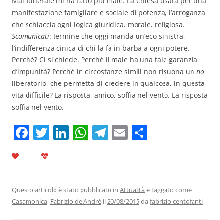
Mai funerale mi ha fatto più male. La Chiesa usata per una
manifestazione famigliare e sociale di potenza, l’arroganza
che schiaccia ogni logica giuridica, morale, religiosa.
Scomunicati
: termine che oggi manda un’eco sinistra,
l’indifferenza cinica di chi la fa in barba a ogni potere.
Perché? Ci si chiede. Perché il male ha una tale garanzia
d’impunità? Perché in circostanze simili non risuona un
no
liberatorio, che permetta di credere in qualcosa, in questa
vita difficile? La risposta, amico, soffia nel vento. La risposta
soffia nel vento.
F
T
Li
W
T
E
C
a
w
n
h
el
m
o
c
itt
k
at
e
ai
n
e
er
e
s
gr
l
di
b
dI
A
a
vi
Questo articolo è stato pubblicato in
Attualità
e taggato come
Casamonica
,
Fabrizio de André
il
20/08/2015
da
fabrizio centofanti
o
n
p
m
di