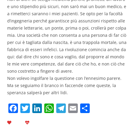
e uno stipendio più sicuri, non sarò mai un buon medico, e
a rimetterci saranno i miei pazienti. Se opto per la facoltà
d’ingegneria perché garantisce più assunzioni rispetto alle
materie letterarie, un ponte, prima o poi, crollerà per colpa
mia. Una società che non consenta a una persona di far ciò
per cui è tagliata dalla nascita, è una trappola mortale, una
fabbrica di esseri infelici. La rivoluzione comincia anche da
qui: dal dire chi sono e cosa voglio, dal proporre al mondo
le mie vere competenze, dal dare ciò che ho, e non ciò che
sono costretto a fingere di avere.
Non volevo ingolfare la questione con l’ennesimo parere.
Ma se seguiamo il branco in faccende come queste, la
speranza salperà per altri lidi.
F
T
Li
W
T
E
C
a
w
n
h
el
m
o
c
itt
k
at
e
ai
n