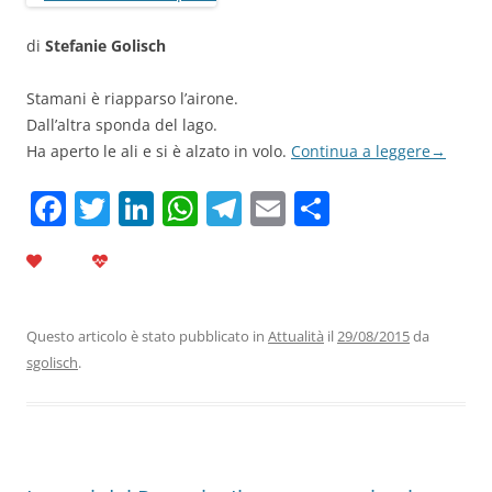
di
Stefanie Golisch
Stamani è riapparso l’airone.
Dall’altra sponda del lago.
Ha aperto le ali e si è alzato in volo.
Continua a leggere
→
F
T
Li
W
T
E
C
a
w
n
h
el
m
o
c
itt
k
at
e
ai
n
e
er
e
s
gr
l
di
b
dI
A
a
vi
Questo articolo è stato pubblicato in
Attualità
il
29/08/2015
da
sgolisch
.
o
n
p
m
di
o
p
k