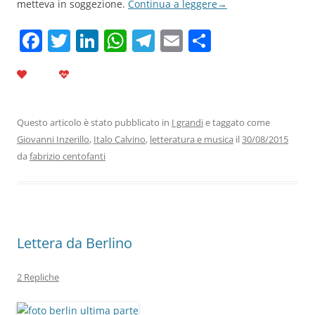
metteva in soggezione.
Continua a leggere
→
F
T
Li
W
T
E
C
a
w
n
h
el
m
o
c
itt
k
at
e
ai
n
e
er
e
s
gr
l
di
b
dI
A
a
vi
Questo articolo è stato pubblicato in
I grandi
e taggato come
Giovanni Inzerillo
,
Italo Calvino
,
letteratura e musica
il
30/08/2015
o
n
p
m
di
da
fabrizio centofanti
o
p
k
Lettera da Berlino
2 Repliche