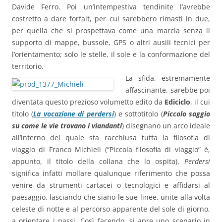
Davide Ferro. Poi un’intempestiva tendinite l’avrebbe
costretto a dare forfait, per cui sarebbero rimasti in due,
per quella che si prospettava come una marcia senza il
supporto di mappe, bussole, GPS o altri ausili tecnici per
l’orientamento; solo le stelle, il sole e la conformazione del
territorio.
La sfida, estremamente
affascinante, sarebbe poi
diventata questo prezioso volumetto edito da
Ediciclo
, il cui
titolo (
La vocazione di perdersi
) e sottotitolo (
Piccolo saggio
su come le vie trovano i viandanti
) disegnano un arco ideale
all’interno del quale sta racchiusa tutta la filosofia di
viaggio di Franco Michieli (“Piccola filosofia di viaggio” è,
appunto, il titolo della collana che lo ospita).
Perdersi
significa infatti mollare qualunque riferimento che possa
venire da strumenti cartacei o tecnologici e affidarsi al
paesaggio, lasciando che siano le sue linee, unite alla volta
celeste di notte e al percorso apparente del sole di giorno,
a orientare i passi. Così facendo, si apre uno scenario in