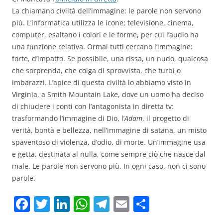
La chiamano civiltà dell’immagine: le parole non servono
più. L’informatica utilizza le icone; televisione, cinema,
computer, esaltano i colori e le forme, per cui l’audio ha
una funzione relativa. Ormai tutti cercano l’immagine:
forte, d’impatto. Se possibile, una rissa, un nudo, qualcosa
che sorprenda, che colga di sprovvista, che turbi o
imbarazzi. L’apice di questa civiltà lo abbiamo visto in
Virginia, a Smith Mountain Lake, dove un uomo ha deciso
di chiudere i conti con l’antagonista in diretta tv:
trasformando l’immagine di Dio, l’
Adam
, il progetto di
verità, bontà e bellezza, nell’immagine di satana, un misto
spaventoso di violenza, d’odio, di morte. Un’immagine usa
e getta, destinata al nulla, come sempre ciò che nasce dal
male. Le parole non servono più. In ogni caso, non ci sono
parole.
F
T
Li
W
T
E
C
a
w
n
h
el
m
o