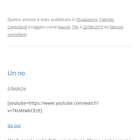
c
itt
k
at
e
ai
n
e
er
e
s
gr
l
di
b
dI
A
a
vi
Questo articolo è stato pubblicato in
Divagazioni
,
Fabrizio
Centofanti
e taggato come
Napoli
,
Tifo
il
22/08/2015
da
fabrizio
o
n
p
m
di
centofanti
o
p
k
Un no
6 Repliche
[youtube=https://www.youtube.com/watch?
v=TkUAtwbCEzE]
da qui