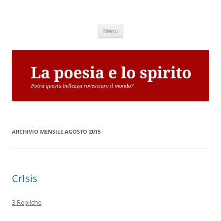
Vai
al
La poesia e lo spirito
contenuto
Potrà questa bellezza rovesciare il mondo?
Menu
ARCHIVIO MENSILE:
AGOSTO 2015
CrIsis
3 Repliche