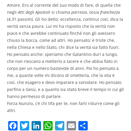
Amore. Ero al corrente del suo modo di fare, di quella che
negli
Atti degli Apostoli
si chiama
parresia
, ossia
franchezza
(4,31 passim). Gli ho detto: eccellenza, continui così, dica la
verità senza paura. Lui mi ha risposto che la verità non
piace e che avrebbe continuato finché non gli avessero
chiuso la bocca, come ad altri. Ho pensato: è triste che,
nella Chiesa e nello Stato, chi dice la verità sia fatto fuori.
Ho pensato anche: speriamo che Galantino duri a lungo,
che non riescano a metterlo a tacere e che abbia fiato in
corpo per un numero bastevole di anni. Poi ho pensato a
me, a quante volte mi dicono di smetterla, che la vita è
così, che esagero e devo imparare a sorvolare. Ho pensato
perfino a Gesù, e a quanto sia stato breve il tempo in cui gli
hanno permesso di parlare.
Forza Nunzio, c’è chi tifa per te, non farti ridurre come gli
altri.
F
T
Li
W
T
E
C