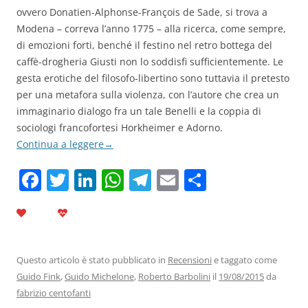
ovvero Donatien-Alphonse-François de Sade, si trova a
Modena – correva l’anno 1775 – alla ricerca, come sempre,
di emozioni forti, benché il festino nel retro bottega del
caffè-drogheria Giusti non lo soddisfi sufficientemente. Le
gesta erotiche del filosofo-libertino sono tuttavia il pretesto
per una metafora sulla violenza, con l’autore che crea un
immaginario dialogo fra un tale Benelli e la coppia di
sociologi francofortesi Horkheimer e Adorno.
Continua a leggere
→
F
T
Li
W
T
E
C
a
w
n
h
el
m
o
c
itt
k
at
e
ai
n
e
er
e
s
gr
l
di
b
dI
A
a
vi
Questo articolo è stato pubblicato in
Recensioni
e taggato come
Guido Fink
,
Guido Michelone
,
Roberto Barbolini
il
19/08/2015
da
o
n
p
m
di
fabrizio centofanti