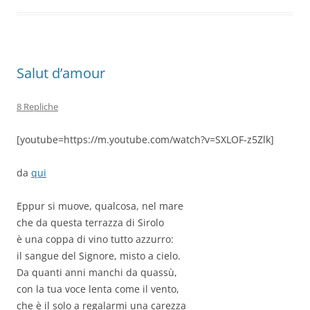
o
p
k
Salut d’amour
8 Repliche
[youtube=https://m.youtube.com/watch?v=SXLOF-z5Zlk]
da
qui
Eppur si muove, qualcosa, nel mare
che da questa terrazza di Sirolo
è una coppa di vino tutto azzurro:
il sangue del Signore, misto a cielo.
Da quanti anni manchi da quassù,
con la tua voce lenta come il vento,
che è il solo a regalarmi una carezza