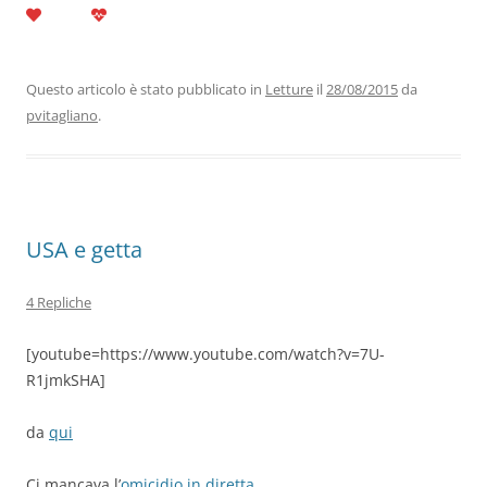
Questo articolo è stato pubblicato in
Letture
il
28/08/2015
da
pvitagliano
.
USA e getta
4 Repliche
[youtube=https://www.youtube.com/watch?v=7U-
R1jmkSHA]
da
qui
Ci mancava l’
omicidio in diretta
.