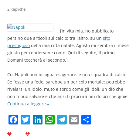
2 Repliche
[In vita mia, ho pubblicato
persino due articoli sul calcio: tra l’altro, su un
sito
prestigioso
della mia città natale. Agosto mi sembra il mese
giusto per rendervene conto. Qui di seguito, il primo.
Domani toccherà al secondo.]
Col Napoli non bisogna esagerare: è una squadra di calcio.
Se fosse una fede, sarebbe un pericolo mortale: potrebbe
rivelarsi un idolo, muto e sordo come gli idoli, un dio che
non ti può salvare e che anzi ti procura più dolori che gioie.
Continua a leggere
→
F
T
Li
W
T
E
C
a
w
n
h
el
m
o