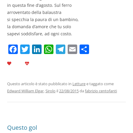
in questa fine d’agosto. Sul ferro
arroventato della balaustra
si specchia la paura di un bambino,
la domanda d’amore che tu solo
sapevi soddisfare, ad ogni costo.
F
T
Li
W
T
E
C
a
w
n
h
el
m
o
c
itt
k
at
e
ai
n
e
er
e
s
gr
l
di
b
dI
A
a
vi
Questo articolo è stato pubblicato in
Letture
e taggato come
Edward William Elgar
,
Sirolo
il
22/08/2015
da
fabrizio centofanti
o
n
p
m
di
o
p
k
Questo gol