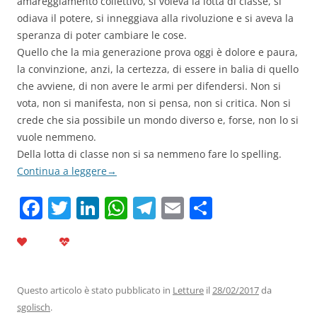
amareggiamento collettivo, si voleva la lotta di classe, si
odiava il potere, si inneggiava alla rivoluzione e si aveva la
speranza di poter cambiare le cose.
Quello che la mia generazione prova oggi è dolore e paura,
la convinzione, anzi, la certezza, di essere in balia di quello
che avviene, di non avere le armi per difendersi. Non si
vota, non si manifesta, non si pensa, non si critica. Non si
crede che sia possibile un mondo diverso e, forse, non lo si
vuole nemmeno.
Della lotta di classe non si sa nemmeno fare lo spelling.
Continua a leggere
→
F
T
Li
W
T
E
C
a
w
n
h
el
m
o
c
itt
k
at
e
ai
n
e
er
e
s
gr
l
di
b
dI
A
a
vi
Questo articolo è stato pubblicato in
Letture
il
28/02/2017
da
sgolisch
.