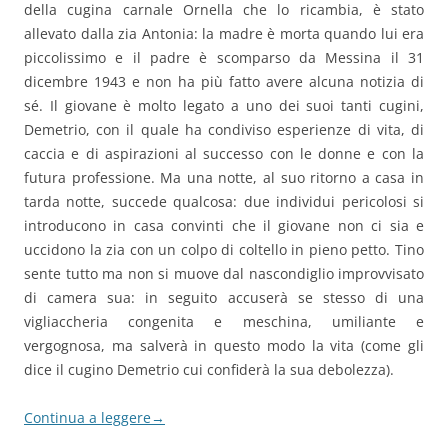
della cugina carnale Ornella che lo ricambia, è stato
allevato dalla zia Antonia: la madre è morta quando lui era
piccolissimo e il padre è scomparso da Messina il 31
dicembre 1943 e non ha più fatto avere alcuna notizia di
sé. Il giovane è molto legato a uno dei suoi tanti cugini,
Demetrio, con il quale ha condiviso esperienze di vita, di
caccia e di aspirazioni al successo con le donne e con la
futura professione. Ma una notte, al suo ritorno a casa in
tarda notte, succede qualcosa: due individui pericolosi si
introducono in casa convinti che il giovane non ci sia e
uccidono la zia con un colpo di coltello in pieno petto. Tino
sente tutto ma non si muove dal nascondiglio improvvisato
di camera sua: in seguito accuserà se stesso di una
vigliaccheria congenita e meschina, umiliante e
vergognosa, ma salverà in questo modo la vita (come gli
dice il cugino Demetrio cui confiderà la sua debolezza).
Continua a leggere
→