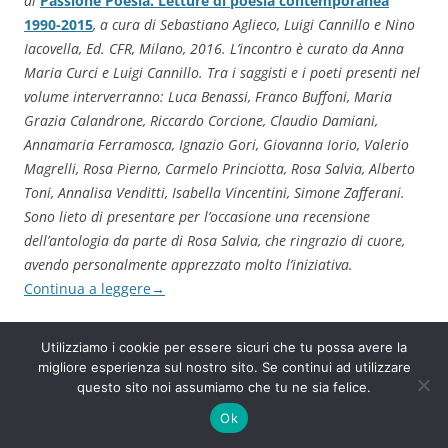
di
Passione Poesia. Letture di poesia contemporanea
1990-2015
, a cura di Sebastiano Aglieco, Luigi Cannillo e Nino
Iacovella, Ed. CFR, Milano, 2016. L’incontro è curato da Anna
Maria Curci e Luigi Cannillo. Tra i saggisti e i poeti presenti nel
volume interverranno: Luca Benassi, Franco Buffoni, Maria
Grazia Calandrone, Riccardo Corcione, Claudio Damiani,
Annamaria Ferramosca, Ignazio Gori, Giovanna Iorio, Valerio
Magrelli, Rosa Pierno, Carmelo Princiotta, Rosa Salvia, Alberto
Toni, Annalisa Venditti, Isabella Vincentini, Simone Zafferani.
Sono lieto di presentare per l’occasione una recensione
dell’antologia da parte di Rosa Salvia, che ringrazio di cuore,
avendo personalmente apprezzato molto l’iniziativa.
Continua a leggere
→
F
T
Li
W
T
E
C
Utilizziamo i cookie per essere sicuri che tu possa avere la
a
w
n
h
el
m
o
migliore esperienza sul nostro sito. Se continui ad utilizzare
questo sito noi assumiamo che tu ne sia felice.
c
itt
k
at
e
ai
n
Ok
e
er
e
s
gr
l
di