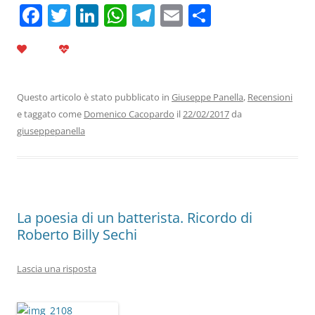
F
T
Li
W
T
E
C
a
w
n
h
el
m
o
c
itt
k
at
e
ai
n
e
er
e
s
gr
l
di
b
dI
A
a
vi
Questo articolo è stato pubblicato in
Giuseppe Panella
,
Recensioni
e taggato come
Domenico Cacopardo
il
22/02/2017
da
o
n
p
m
di
giuseppepanella
o
p
k
La poesia di un batterista. Ricordo di
Roberto Billy Sechi
Lascia una risposta