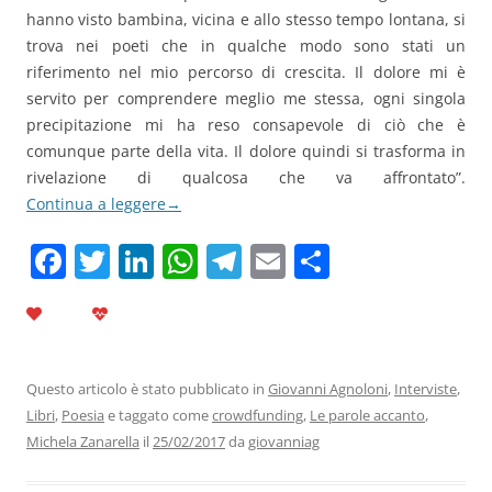
hanno visto bambina, vicina e allo stesso tempo lontana, si
trova nei poeti che in qualche modo sono stati un
riferimento nel mio percorso di crescita. Il dolore mi è
servito per comprendere meglio me stessa, ogni singola
precipitazione mi ha reso consapevole di ciò che è
comunque parte della vita. Il dolore quindi si trasforma in
rivelazione di qualcosa che va affrontato”.
Continua a leggere
→
F
T
Li
W
T
E
C
a
w
n
h
el
m
o
c
itt
k
at
e
ai
n
e
er
e
s
gr
l
di
b
dI
A
a
vi
Questo articolo è stato pubblicato in
Giovanni Agnoloni
,
Interviste
,
Libri
,
Poesia
e taggato come
crowdfunding
,
Le parole accanto
,
o
n
p
m
di
Michela Zanarella
il
25/02/2017
da
giovanniag
o
p