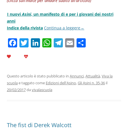
(clicca sull’indice per andare subito all’articolo)
I nuovi
Asini
, un manifesto di e per i giovani dei nostri
.
anni
Indice della rivista
Continua a leggere
→
F
T
Li
W
T
E
C
a
w
n
h
el
m
o
c
itt
k
at
e
ai
n
e
er
e
s
gr
l
di
b
dI
A
a
vi
Questo articolo è stato pubblicato in
Annunci
,
Attualità
,
Viva la
scuola
e taggato come
Edizioni dell'Asino
,
Gli Asini n. 35-36
il
o
n
p
m
di
20/02/2017
da
vivalascuola
o
p
k
The fist di Derek Walcott