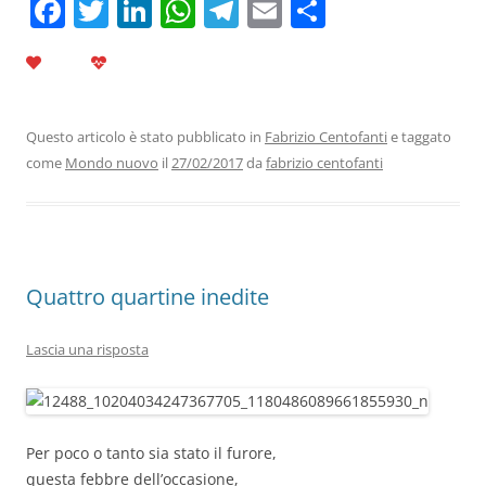
F
T
Li
W
T
E
C
a
w
n
h
el
m
o
c
itt
k
at
e
ai
n
e
er
e
s
gr
l
di
b
dI
A
a
vi
Questo articolo è stato pubblicato in
Fabrizio Centofanti
e taggato
come
Mondo nuovo
il
27/02/2017
da
fabrizio centofanti
o
n
p
m
di
o
p
k
Quattro quartine inedite
Lascia una risposta
Per poco o tanto sia stato il furore,
questa febbre dell’occasione,