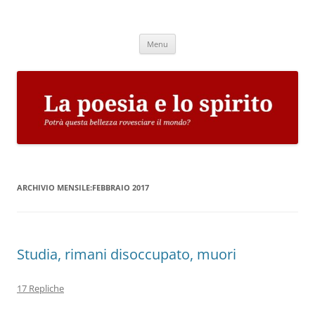
Vai
al
La poesia e lo spirito
contenuto
Potrà questa bellezza rovesciare il mondo?
Menu
ARCHIVIO MENSILE:
FEBBRAIO 2017
Studia, rimani disoccupato, muori
17 Repliche