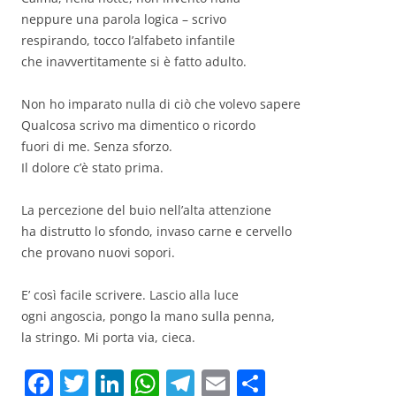
neppure una parola logica – scrivo
respirando, tocco l’alfabeto infantile
che inavvertitamente si è fatto adulto.
Non ho imparato nulla di ciò che volevo sapere
Qualcosa scrivo ma dimentico o ricordo
fuori di me. Senza sforzo.
Il dolore c’è stato prima.
La percezione del buio nell’alta attenzione
ha distrutto lo sfondo, invaso carne e cervello
che provano nuovi sopori.
E’ così facile scrivere. Lascio alla luce
ogni angoscia, pongo la mano sulla penna,
la stringo. Mi porta via, cieca.
F
T
Li
W
T
E
C