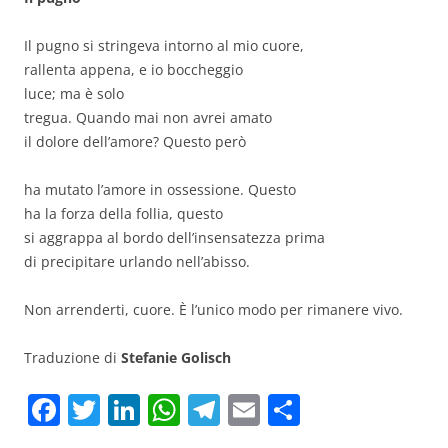
Il pugno si stringeva intorno al mio cuore,
rallenta appena, e io boccheggio
luce; ma è solo
tregua. Quando mai non avrei amato
il dolore dell’amore? Questo però
ha mutato l’amore in ossessione. Questo
ha la forza della follia, questo
si aggrappa al bordo dell’insensatezza prima
di precipitare urlando nell’abisso.
Non arrenderti, cuore. È l’unico modo per rimanere vivo.
Traduzione di
Stefanie Golisch
F
T
Li
W
T
E
C
a
w
n
h
el
m
o