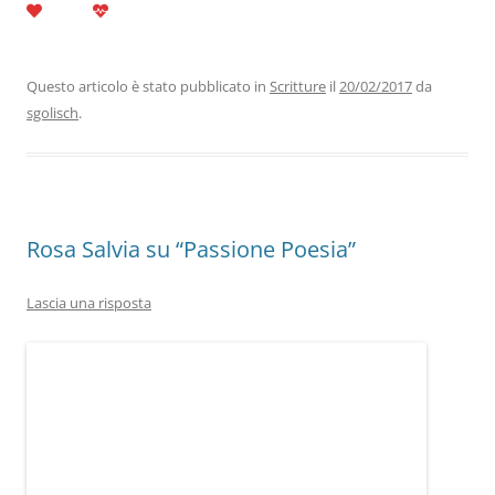
c
itt
k
at
e
ai
n
e
er
e
s
gr
l
di
b
dI
A
a
vi
Questo articolo è stato pubblicato in
Scritture
il
20/02/2017
da
sgolisch
.
o
n
p
m
di
o
p
k
Rosa Salvia su “Passione Poesia”
Lascia una risposta