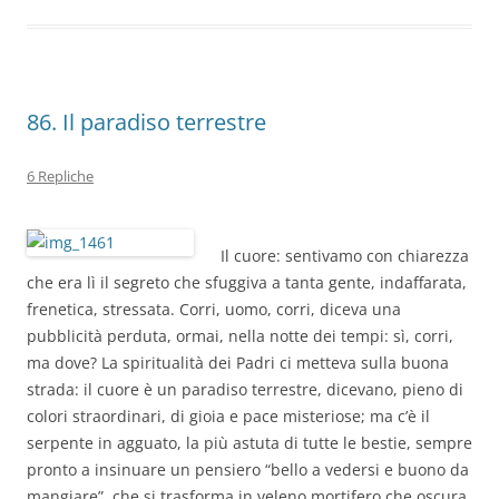
o
n
p
m
di
o
p
k
86. Il paradiso terrestre
6 Repliche
Il cuore: sentivamo con chiarezza
che era lì il segreto che sfuggiva a tanta gente, indaffarata,
frenetica, stressata. Corri, uomo, corri, diceva una
pubblicità perduta, ormai, nella notte dei tempi: sì, corri,
ma dove? La spiritualità dei Padri ci metteva sulla buona
strada: il cuore è un paradiso terrestre, dicevano, pieno di
colori straordinari, di gioia e pace misteriose; ma c’è il
serpente in agguato, la più astuta di tutte le bestie, sempre
pronto a insinuare un pensiero “bello a vedersi e buono da
mangiare”, che si trasforma in veleno mortifero che oscura,