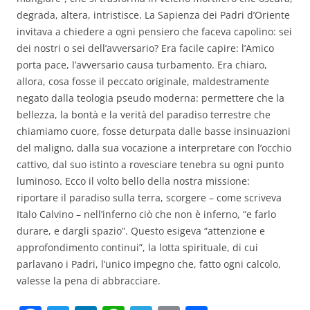
degrada, altera, intristisce. La Sapienza dei Padri d’Oriente
invitava a chiedere a ogni pensiero che faceva capolino: sei
dei nostri o sei dell’avversario? Era facile capire: l’Amico
porta pace, l’avversario causa turbamento. Era chiaro,
allora, cosa fosse il peccato originale, maldestramente
negato dalla teologia pseudo moderna: permettere che la
bellezza, la bontà e la verità del paradiso terrestre che
chiamiamo cuore, fosse deturpata dalle basse insinuazioni
del maligno, dalla sua vocazione a interpretare con l’occhio
cattivo, dal suo istinto a rovesciare tenebra su ogni punto
luminoso. Ecco il volto bello della nostra missione:
riportare il paradiso sulla terra, scorgere – come scriveva
Italo Calvino – nell’inferno ciò che non è inferno, “e farlo
durare, e dargli spazio”. Questo esigeva “attenzione e
approfondimento continui”, la lotta spirituale, di cui
parlavano i Padri, l’unico impegno che, fatto ogni calcolo,
valesse la pena di abbracciare.