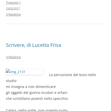
b
dI
A
a
vi
Trappist-1
23/02/2017
o
n
p
m
di
3 Repliche
o
p
k
Scrivere, di Lucetta Frisa
3 Repliche
La percezione del buio nello
studio
mi insegna a non dimenticare
gli oggetti del giorno incolori e orfani
che scintillano assenti nello specchio.
Calma, nella notte, non invento nulla