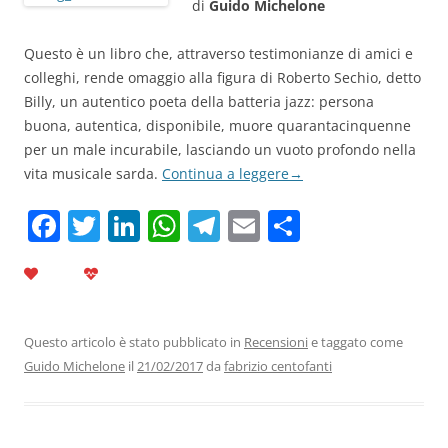
di
Guido Michelone
Questo è un libro che, attraverso testimonianze di amici e
colleghi, rende omaggio alla figura di Roberto Sechio, detto
Billy, un autentico poeta della batteria jazz: persona
buona, autentica, disponibile, muore quarantacinquenne
per un male incurabile, lasciando un vuoto profondo nella
vita musicale sarda.
Continua a leggere
→
F
T
Li
W
T
E
C
a
w
n
h
el
m
o
c
itt
k
at
e
ai
n
e
er
e
s
gr
l
di
b
dI
A
a
vi
Questo articolo è stato pubblicato in
Recensioni
e taggato come
Guido Michelone
il
21/02/2017
da
fabrizio centofanti
o
n
p
m
di
o
p