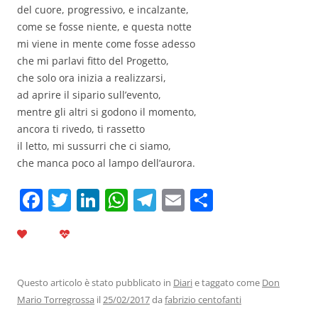
del cuore, progressivo, e incalzante,
come se fosse niente, e questa notte
mi viene in mente come fosse adesso
che mi parlavi fitto del Progetto,
che solo ora inizia a realizzarsi,
ad aprire il sipario sull’evento,
mentre gli altri si godono il momento,
ancora ti rivedo, ti rassetto
il letto, mi sussurri che ci siamo,
che manca poco al lampo dell’aurora.
F
T
Li
W
T
E
C
a
w
n
h
el
m
o
c
itt
k
at
e
ai
n
e
er
e
s
gr
l
di
b
dI
A
a
vi
Questo articolo è stato pubblicato in
Diari
e taggato come
Don
Mario Torregrossa
il
25/02/2017
da
fabrizio centofanti
o
n
p
m
di