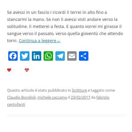
Se avessi in un fascio i ricordi li terrei in alto fino a
stancarmi la mano. Se non li avessi visti andare verso la
solitudine, li metterei a festa. E quanto vorrei mi girasse il
sangue verso il passato, verso quella gioventù che attendo
torni.
Continua a leggere
→
F
T
Li
W
T
E
C
a
w
n
h
el
m
o
c
itt
k
at
e
ai
n
e
er
e
s
gr
l
di
b
dI
A
a
vi
Questo articolo è stato pubblicato in
Scritture
e taggato come
Claudio Bondioli
,
michele caccamo
il
23/02/2017
da
fabrizio
o
n
p
m
di
centofanti
o
p
k