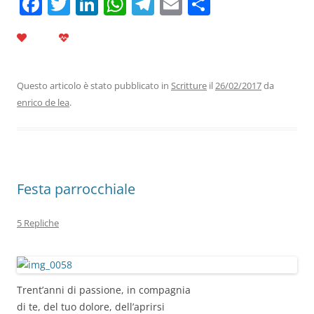
F
T
Li
W
T
E
C
a
w
n
h
el
m
o
c
itt
k
at
e
ai
n
e
er
e
s
gr
l
di
b
dI
A
a
vi
Questo articolo è stato pubblicato in
Scritture
il
26/02/2017
da
enrico de lea
.
o
n
p
m
di
o
p
k
Festa parrocchiale
5 Repliche
Trent’anni di passione, in compagnia
di te, del tuo dolore, dell’aprirsi