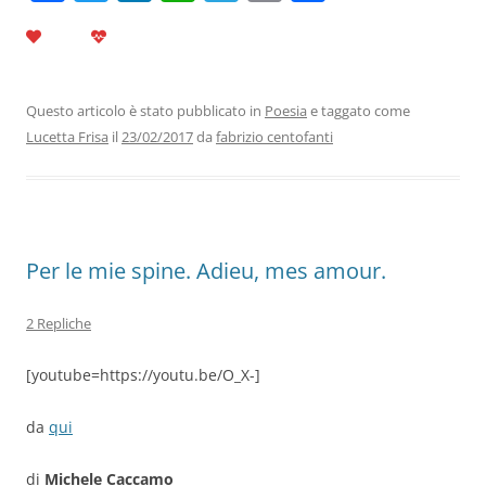
a
w
n
h
el
m
o
c
itt
k
at
e
ai
n
e
er
e
s
gr
l
di
b
dI
A
a
vi
Questo articolo è stato pubblicato in
Poesia
e taggato come
Lucetta Frisa
il
23/02/2017
da
fabrizio centofanti
o
n
p
m
di
o
p
k
Per le mie spine. Adieu, mes amour.
2 Repliche
[youtube=https://youtu.be/O_X-]
da
qui
di
Michele Caccamo