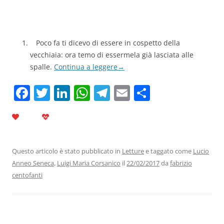
Poco fa ti dicevo di essere in cospetto della
vecchiaia: ora temo di essermela già lasciata alle
spalle.
Continua a leggere
→
F
T
Li
W
T
E
C
a
w
n
h
el
m
o
c
itt
k
at
e
ai
n
e
er
e
s
gr
l
di
b
dI
A
a
vi
Questo articolo è stato pubblicato in
Letture
e taggato come
Lucio
Anneo Seneca
,
Luigi Maria Corsanico
il
22/02/2017
da
fabrizio
o
n
p
m
di
centofanti
o
p
k