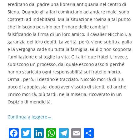
ereditano dal padre una libreria antiquaria nel centro di
Siena. Quando gli affari cominciano ad andare male, sono
costretti ad indebitarsi. Ma la situazione rovina a tal punto
che finiscono persino per firmare delle cambiali
falsificando la firma di un loro amico, il cavalier Nicchioli, a
garanzia dei loro debiti. La verità, però, viene subito a galla
e la vergogna cade su tutta la famiglia. Giulio non sopporta
l’umiliazione e si toglie la vita. Gli altri due fratelli, invece,
subiscono un processo, dal quale escono assolti perché
hanno scaricato ogni responsabilità sul fratello morto.
Ormai, però, il destino è tracciato. Niccolò morirà di lì a
poco di apoplessia, dopo aver vissuto di stenti, ed anche
Enrico morirà, più tardi, nella miseria, ricoverato in un
Ospizio di mendicità.
Continua a leggere
→
F
T
Li
W
T
E
C