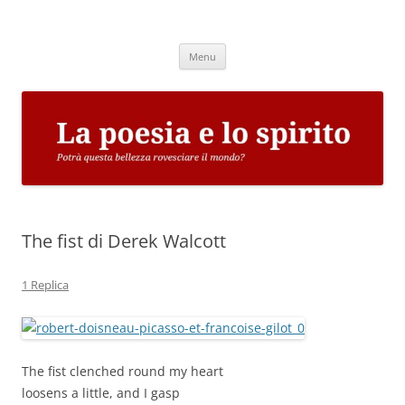
Vai
al
La poesia e lo spirito
contenuto
Potrà questa bellezza rovesciare il mondo?
Menu
The fist di Derek Walcott
1 Replica
The fist clenched round my heart
loosens a little, and I gasp