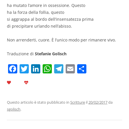
ha mutato l’amore in ossessione. Questo
ha la forza della follia, questo
si aggrappa al bordo dell’insensatezza prima
di precipitare urlando nell’abisso.
Non arrenderti, cuore. È l’unico modo per rimanere vivo.
Traduzione di
Stefanie Golisch
F
T
Li
W
T
E
C
a
w
n
h
el
m
o
c
itt
k
at
e
ai
n
e
er
e
s
gr
l
di
b
dI
A
a
vi
Questo articolo è stato pubblicato in
Scritture
il
20/02/2017
da
sgolisch
.
o
n
p
m
di
o
p