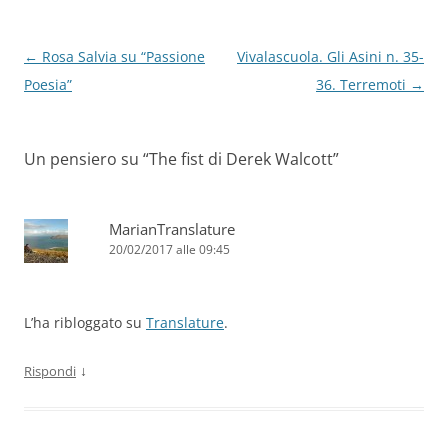
k
Navigazione
←
Rosa Salvia su “Passione
Vivalascuola. Gli Asini n. 35-
articolo
Poesia”
36. Terremoti
→
Un pensiero su “
The fist di Derek Walcott
”
MarianTranslature
20/02/2017 alle 09:45
L’ha ribloggato su
Translature
.
↓
Rispondi