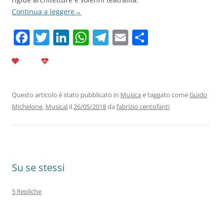
Continua a leggere
→
F
T
Li
W
T
E
C
a
w
n
h
el
m
o
c
itt
k
at
e
ai
n
e
er
e
s
gr
l
di
b
dI
A
a
vi
Questo articolo è stato pubblicato in
Musica
e taggato come
Guido
Michelone
,
Musical
il
26/05/2018
da
fabrizio centofanti
o
n
p
m
di
o
p
k
Su se stessi
5 Repliche