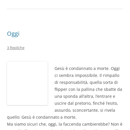
o
n
p
m
di
o
p
k
Oggi
3 Repliche
Gesù è condannato a morte. Oggi
ci sembra impossibile. Il rimpallo
di responsabilità, quella sorta di
flipper con la pallina che sbatte da
una sponda all’altra, l’entrare e
uscire dal pretorio, finché l’esito,
assurdo, sconcertante, si rivela
quello: Gesù è condannato a morte.
Ma siamo sicuri che, oggi, la faccenda cambierebbe? Non è