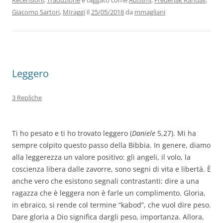
o
n
p
m
di
Giacomo Sartori
,
MIraggi
il
25/05/2018
da
mmagliani
o
p
k
Leggero
3 Repliche
Ti ho pesato e ti ho trovato leggero (
Daniele
5,27). Mi ha
sempre colpito questo passo della Bibbia. In genere, diamo
alla leggerezza un valore positivo: gli angeli, il volo, la
coscienza libera dalle zavorre, sono segni di vita e libertà. È
anche vero che esistono segnali contrastanti: dire a una
ragazza che è leggera non è farle un complimento. Gloria,
in ebraico, si rende col termine “kabod”, che vuol dire peso.
Dare gloria a Dio significa dargli peso, importanza. Allora,