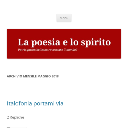
Vai
al
La poesia e lo spirito
contenuto
Potrà questa bellezza rovesciare il mondo?
Menu
ARCHIVIO MENSILE:
MAGGIO 2018
Italofonia portami via
2 Repliche