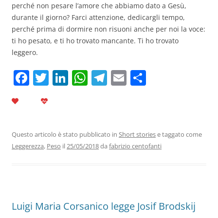
perché non pesare l’amore che abbiamo dato a Gesù,
durante il giorno? Farci attenzione, dedicargli tempo,
perché prima di dormire non risuoni anche per noi la voce:
ti ho pesato, e ti ho trovato mancante. Ti ho trovato
leggero.
F
T
Li
W
T
E
C
a
w
n
h
el
m
o
c
itt
k
at
e
ai
n
e
er
e
s
gr
l
di
b
dI
A
a
vi
Questo articolo è stato pubblicato in
Short stories
e taggato come
Leggerezza
,
Peso
il
25/05/2018
da
fabrizio centofanti
o
n
p
m
di
o
p
k
Luigi Maria Corsanico legge Josif Brodskij