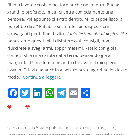
“Il mio lavoro consiste nel fare buche nella terra. Bu­che
grandi e profonde, in cui ci entra comodamente una
persona. Poi appunto ci entro dentro. Mi ci seppellisco, si
potrebbe dire.” E il libro si chiude con disposizioni
stravaganti per il fine di vita,
Il mio testamento biologico
: “Se
nonostante questi miei disinteressati consigli, non
riuscirete a svegliarmi, sopprimetemi. Fatelo con gioia,
come si sfila una carota dalla terra, pensando già a
mangiarla. Procedete pensando che avete il mio pieno
avvallo. Ditevi che anch’io al vostro posto agirei nello stesso
modo.”
Continua a leggere
→
F
T
Li
W
T
E
C
a
w
n
h
el
m
o
c
itt
k
at
e
ai
n
e
er
e
s
gr
l
di
b
dI
A
a
vi
Questo articolo è stato pubblicato in
Dalla rete
,
Letture
,
Libri
,
Recensioni
,
Traduzione
e taggato come
Autismi
,
Frederiak Randall
,