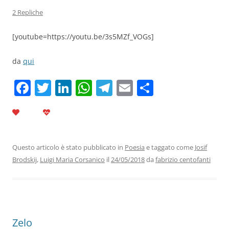
2 Repliche
[youtube=https://youtu.be/3s5MZf_VOGs]
da
qui
F
T
Li
W
T
E
C
a
w
n
h
el
m
o
c
itt
k
at
e
ai
n
e
er
e
s
gr
l
di
b
dI
A
a
vi
Questo articolo è stato pubblicato in
Poesia
e taggato come
Josif
Brodskij
,
Luigi Maria Corsanico
il
24/05/2018
da
fabrizio centofanti
o
n
p
m
di
o
p
k
Zelo