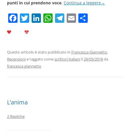
punti in cui prendono voce
.
Continua a leggere
→
F
T
Li
W
T
E
C
a
w
n
h
el
m
o
c
itt
k
at
e
ai
n
e
er
e
s
gr
l
di
b
dI
A
a
vi
Questo articolo è stato pubblicato in
Francesca Giannetto
,
Recensioni
e taggato come
scrittori italiani
il
29/05/2018
da
o
n
p
m
di
francesca giannetto
o
p
k
L’anima
2 Repliche