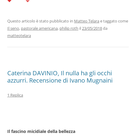
c
itt
k
at
e
ai
n
e
er
e
s
gr
l
di
b
dI
A
a
vi
Questo articolo è stato pubblicato in
Matteo Telara
e taggato come
Il seno
,
pastorale americana
,
philip roth
il
23/05/2018
da
o
n
p
m
di
matteotelara
o
p
k
Caterina DAVINIO, Il nulla ha gli occhi
azzurri. Recensione di Ivano Mugnaini
1 Replica
Il fascino micidiale della bellezza