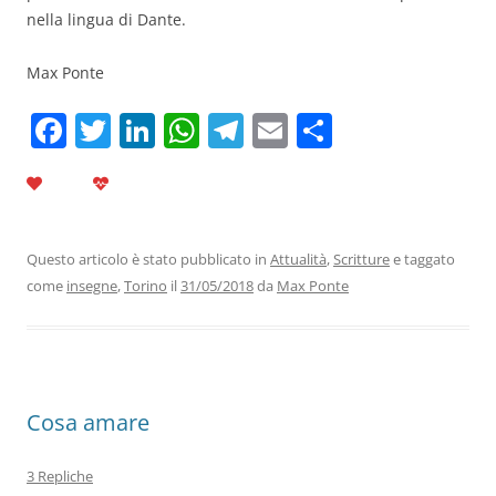
nella lingua di Dante.
Max Ponte
F
T
Li
W
T
E
C
a
w
n
h
el
m
o
c
itt
k
at
e
ai
n
e
er
e
s
gr
l
di
b
dI
A
a
vi
Questo articolo è stato pubblicato in
Attualità
,
Scritture
e taggato
come
insegne
,
Torino
il
31/05/2018
da
Max Ponte
o
n
p
m
di
o
p
k
Cosa amare
3 Repliche