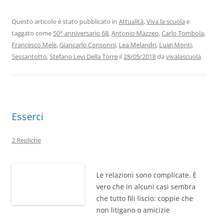
e
er
e
s
gr
l
di
b
dI
A
a
vi
Questo articolo è stato pubblicato in
Attualità
,
Viva la scuola
e
taggato come
50° anniversario 68
,
Antonio Mazzeo
,
Carlo Tombola
,
o
n
p
m
di
Francesco Mele
,
Giancarlo Consonni
,
Lea Melandri
,
Luigi Monti
,
o
p
Sessantotto
,
Stefano Levi Della Torre
il
28/05/2018
da
vivalascuola
k
Esserci
2 Repliche
Le relazioni sono complicate. È
vero che in alcuni casi sembra
che tutto fili liscio: coppie che
non litigano o amicizie