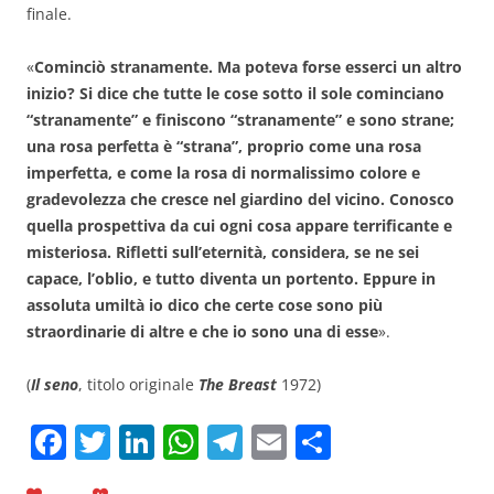
finale.
«
Cominciò stranamente. Ma poteva forse esserci un altro
inizio? Si dice che tutte le cose sotto il sole cominciano
“stranamente” e finiscono “stranamente” e sono strane;
una rosa perfetta è “strana”, proprio come una rosa
imperfetta, e come la rosa di normalissimo colore e
gradevolezza che cresce nel giardino del vicino. Conosco
quella prospettiva da cui ogni cosa appare terrificante e
misteriosa. Rifletti sull’eternità, considera, se ne sei
capace, l’oblio, e tutto diventa un portento. Eppure in
assoluta umiltà io dico che certe cose sono più
straordinarie di altre e che io sono una di esse
».
(
Il seno
, titolo originale
The Breast
1972)
F
T
Li
W
T
E
C
a
w
n
h
el
m
o