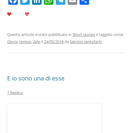
a
w
n
h
el
m
o
c
itt
k
at
e
ai
n
e
er
e
s
gr
l
di
b
dI
A
a
vi
Questo articolo è stato pubblicato in
Short stories
e taggato come
Gloria
,
tempo
,
Zelo
il
24/05/2018
da
fabrizio centofanti
o
n
p
m
di
o
p
k
E io sono una di esse
1 Replica