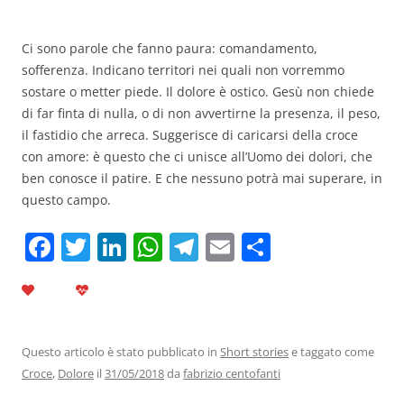
Ci sono parole che fanno paura: comandamento,
sofferenza. Indicano territori nei quali non vorremmo
sostare o metter piede. Il dolore è ostico. Gesù non chiede
di far finta di nulla, o di non avvertirne la presenza, il peso,
il fastidio che arreca. Suggerisce di caricarsi della croce
con amore: è questo che ci unisce all’Uomo dei dolori, che
ben conosce il patire. E che nessuno potrà mai superare, in
questo campo.
F
T
Li
W
T
E
C
a
w
n
h
el
m
o
c
itt
k
at
e
ai
n
e
er
e
s
gr
l
di
b
dI
A
a
vi
Questo articolo è stato pubblicato in
Short stories
e taggato come
Croce
,
Dolore
il
31/05/2018
da
fabrizio centofanti
o
n
p
m
di