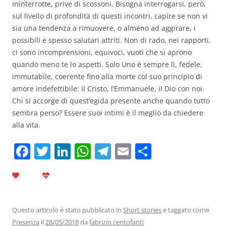
ininterrotte, prive di scossoni. Bisogna interrogarsi, però,
sul livello di profondità di questi incontri, capire se non vi
sia una tendenza a rimuovere, o almeno ad aggirare, i
possibili e spesso salutari attriti. Non di rado, nei rapporti,
ci sono incomprensioni, equivoci, vuoti che si aprono
quando meno te lo aspetti. Solo Uno è sempre lì, fedele,
immutabile, coerente fino alla morte col suo principio di
amore indefettibile: il Cristo, l’Emmanuele, il Dio con noi.
Chi si accorge di quest’egida presente anche quando tutto
sembra perso? Essere suoi intimi è il meglio da chiedere
alla vita.
F
T
Li
W
T
E
C
a
w
n
h
el
m
o
c
itt
k
at
e
ai
n
e
er
e
s
gr
l
di
b
dI
A
a
vi
Questo articolo è stato pubblicato in
Short stories
e taggato come
Presenza
il
28/05/2018
da
fabrizio centofanti