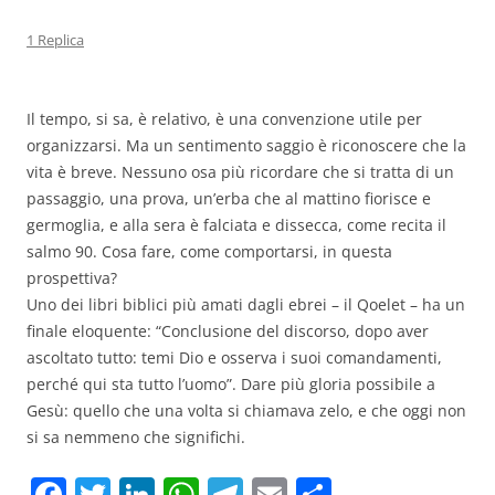
1 Replica
Il tempo, si sa, è relativo, è una convenzione utile per
organizzarsi. Ma un sentimento saggio è riconoscere che la
vita è breve. Nessuno osa più ricordare che si tratta di un
passaggio, una prova, un’erba che al mattino fiorisce e
germoglia, e alla sera è falciata e dissecca, come recita il
salmo 90. Cosa fare, come comportarsi, in questa
prospettiva?
Uno dei libri biblici più amati dagli ebrei – il Qoelet – ha un
finale eloquente: “Conclusione del discorso, dopo aver
ascoltato tutto: temi Dio e osserva i suoi comandamenti,
perché qui sta tutto l’uomo”. Dare più gloria possibile a
Gesù: quello che una volta si chiamava zelo, e che oggi non
si sa nemmeno che significhi.
F
T
Li
W
T
E
C