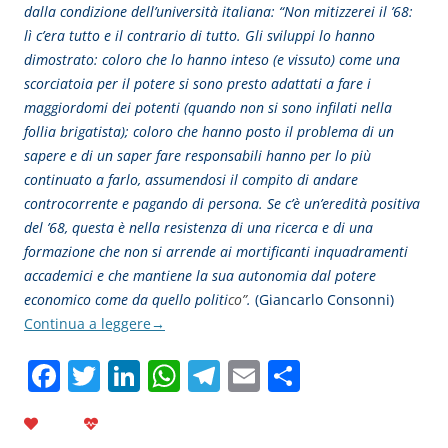
dalla condizione dell’università italiana: “
Non mitizzerei il ’68:
lì c’era tutto e il contrario di tutto. Gli sviluppi lo hanno
dimostrato: coloro che lo hanno inteso (e vissuto) come una
scorciatoia per il potere si sono presto adattati a fare i
maggiordomi dei potenti (quando non si sono infilati nella
follia brigatista); coloro che hanno posto il problema di un
sapere e di un saper fare responsabili hanno per lo più
continuato a farlo, assumendosi il compito di andare
controcorrente e pagando di persona. Se c’è un’eredità positiva
del ’68, questa è nella resistenza di una ricerca e di una
formazione che non si arrende ai mortificanti inquadramenti
accademici e che mantiene la sua autonomia dal potere
economico come da quello politi
co”
.
(Giancarlo Consonni)
Continua a leggere
→
F
T
Li
W
T
E
C
a
w
n
h
el
m
o
c
itt
k
at
e
ai
n