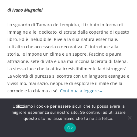
di Ivano Mugnaini
Lo sguardo di Tamara de Lempicka, il tributo in forma di
immagine a lei dedicato, ci scruta dalla copertina di questo
libro. Ed è ineludibile. Rivela la sua natura essenziale,
tutt’altro che accessoria o decorativa. Ci introduce alla
storia, le impone un clima e un sapore. Fascino e paura,
attrazione, sete di vita e una malinconia lacerata di falena.
La stessa luce che la attira irresistibilmente la distruggerà.
La volontà di purezza si scontra con un languore esangue e
vivissimo, mai sazio, neppure di esplorare il male che la
corrode e la chiama a sé.
Continua a leggere
→
F
T
Li
W
T
E
C
Utilizziamo i cookie per essere sicuri che tu possa avere la
a
w
n
h
el
m
o
migliore esperienza sul nostro sito. Se continui ad utilizzare
questo sito noi assumiamo che tu ne sia felice.
c
itt
k
at
e
ai
n
Ok
e
er
e
s
gr
l
di