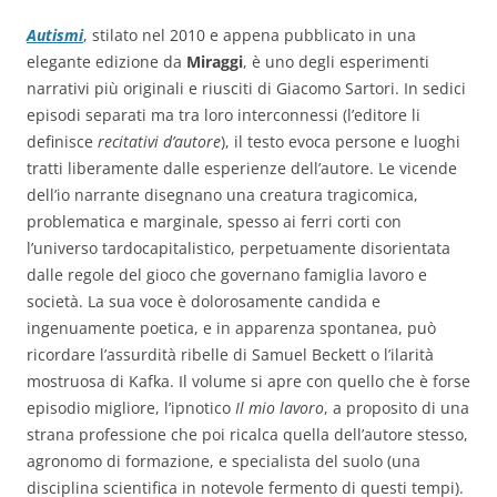
Autismi
, stilato nel 2010 e appena pubblicato in una
elegante edizione da
Miraggi
, è uno degli esperimenti
narrativi più originali e riusciti di Giacomo Sartori. In sedici
episodi separati ma tra loro interconnessi (l’editore li
definisce
recitativi d’autore
), il testo evoca persone e luoghi
tratti liberamente dalle esperienze dell’autore. Le vicende
dell’io narrante disegnano una creatura tragicomica,
problematica e marginale, spesso ai ferri corti con
l’universo tardocapitalistico, perpetuamente disorientata
dalle regole del gioco che governano famiglia lavoro e
società. La sua voce è dolorosamente candida e
ingenuamente poetica, e in apparenza spontanea, può
ricordare l’assurdità ribelle di Samuel Beckett o l’ilarità
mostruosa di Kafka. Il volume si apre con quello che è forse
episodio migliore, l’ipnotico
Il mio lavoro
, a proposito di una
strana professione che poi ricalca quella dell’autore stesso,
agronomo di formazione, e specialista del suolo (una
disciplina scientifica in notevole fermento di questi tempi).