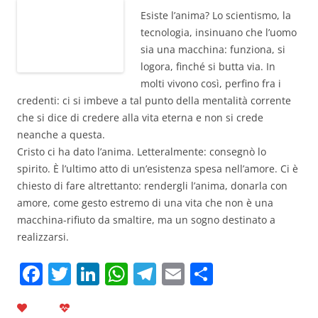
Esiste l’anima? Lo scientismo, la
tecnologia, insinuano che l’uomo
sia una macchina: funziona, si
logora, finché si butta via. In
molti vivono così, perfino fra i
credenti: ci si imbeve a tal punto della mentalità corrente
che si dice di credere alla vita eterna e non si crede
neanche a questa.
Cristo ci ha dato l’anima. Letteralmente: consegnò lo
spirito. È l’ultimo atto di un’esistenza spesa nell’amore. Ci è
chiesto di fare altrettanto: rendergli l’anima, donarla con
amore, come gesto estremo di una vita che non è una
macchina-rifiuto da smaltire, ma un sogno destinato a
realizzarsi.
F
T
Li
W
T
E
C
a
w
n
h
el
m
o