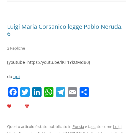
o
p
k
Luigi Maria Corsanico legge Pablo Neruda.
6
2 Repliche
[youtube=https://youtu.be/lKT1YkOMdB0]
da
qui
F
T
Li
W
T
E
C
a
w
n
h
el
m
o
c
itt
k
at
e
ai
n
e
er
e
s
gr
l
di
b
dI
A
a
vi
Questo articolo è stato pubblicato in
Poesia
e taggato come
Luigi