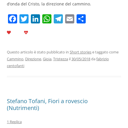
d’onda del Cristo, la direzione del cammino.
F
T
Li
W
T
E
C
a
w
n
h
el
m
o
c
itt
k
at
e
ai
n
e
er
e
s
gr
l
di
b
dI
A
a
vi
Questo articolo è stato pubblicato in
Short stories
e taggato come
Cammino
,
Direzione
,
Gioia
,
Tristezza
il
30/05/2018
da
fabrizio
o
n
p
m
di
centofanti
o
p
k
Stefano Tofani, Fiori a rovescio
(Nutrimenti)
1 Replica