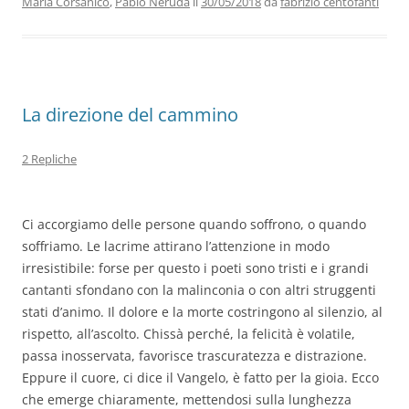
Maria Corsanico
,
Pablo Neruda
il
30/05/2018
da
fabrizio centofanti
o
n
p
m
di
o
p
k
La direzione del cammino
2 Repliche
Ci accorgiamo delle persone quando soffrono, o quando
soffriamo. Le lacrime attirano l’attenzione in modo
irresistibile: forse per questo i poeti sono tristi e i grandi
cantanti sfondano con la malinconia o con altri struggenti
stati d’animo. Il dolore e la morte costringono al silenzio, al
rispetto, all’ascolto. Chissà perché, la felicità è volatile,
passa inosservata, favorisce trascuratezza e distrazione.
Eppure il cuore, ci dice il Vangelo, è fatto per la gioia. Ecco
che emerge chiaramente, mettendosi sulla lunghezza