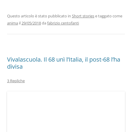
c
itt
k
at
e
ai
n
e
er
e
s
gr
l
di
b
dI
A
a
vi
Questo articolo è stato pubblicato in
Short stories
e taggato come
anima
il
29/05/2018
da
fabrizio centofanti
o
n
p
m
di
o
p
k
Vivalascuola. Il 68 unì l’Italia, il post-68 l’ha
divisa
3 Repliche