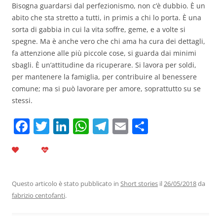
Bisogna guardarsi dal perfezionismo, non c’è dubbio. È un
abito che sta stretto a tutti, in primis a chi lo porta. È una
sorta di gabbia in cui la vita soffre, geme, e a volte si
spegne. Ma è anche vero che chi ama ha cura dei dettagli,
fa attenzione alle più piccole cose, si guarda dai minimi
sbagli. È un’attitudine da ricuperare. Si lavora per soldi,
per mantenere la famiglia, per contribuire al benessere
comune; ma si può lavorare per amore, soprattutto su se
stessi.
F
T
Li
W
T
E
C
a
w
n
h
el
m
o
c
itt
k
at
e
ai
n
e
er
e
s
gr
l
di
b
dI
A
a
vi
Questo articolo è stato pubblicato in
Short stories
il
26/05/2018
da
fabrizio centofanti
.
o
n
p
m
di
o
p