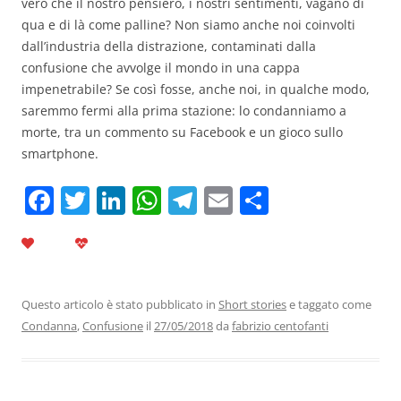
vero che il nostro pensiero, i nostri sentimenti, vagano di
qua e di là come palline? Non siamo anche noi coinvolti
dall’industria della distrazione, contaminati dalla
confusione che avvolge il mondo in una cappa
impenetrabile? Se così fosse, anche noi, in qualche modo,
saremmo fermi alla prima stazione: lo condanniamo a
morte, tra un commento su Facebook e un gioco sullo
smartphone.
F
T
Li
W
T
E
C
a
w
n
h
el
m
o
c
itt
k
at
e
ai
n
e
er
e
s
gr
l
di
b
dI
A
a
vi
Questo articolo è stato pubblicato in
Short stories
e taggato come
Condanna
,
Confusione
il
27/05/2018
da
fabrizio centofanti
o
n
p
m
di
o
p
k