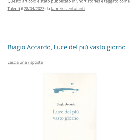
b
dI
A
a
vi
Questo articolo è stato pubblicato in
Short stories
e taggato come
Talenti
il
28/04/2023
da
fabrizio centofanti
o
n
p
m
di
o
p
k
Biagio Accardo, Luce del più vasto giorno
Lascia una risposta