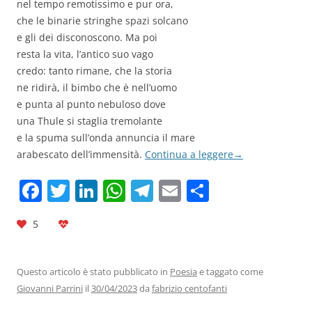
nel tempo remotissimo e pur ora,
che le binarie stringhe spazi solcano
e gli dei disconoscono. Ma poi
resta la vita, l’antico suo vago
credo: tanto rimane, che la storia
ne ridirà, il bimbo che è nell’uomo
e punta al punto nebuloso dove
una Thule si staglia tremolante
e la spuma sull’onda annuncia il mare
arabescato dell’immensità.
Continua a leggere
→
F
T
Li
W
T
E
C
a
w
n
h
el
m
o
5
c
itt
k
at
e
ai
n
e
er
e
s
gr
l
di
b
dI
A
a
vi
Questo articolo è stato pubblicato in
Poesia
e taggato come
Giovanni Parrini
il
30/04/2023
da
fabrizio centofanti
o
n
p
m
di