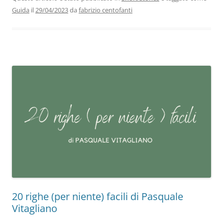
b
dI
A
a
vi
Guida
il
29/04/2023
da
fabrizio centofanti
o
n
p
m
di
o
p
k
20 righe (per niente) facili di Pasquale
Vitagliano