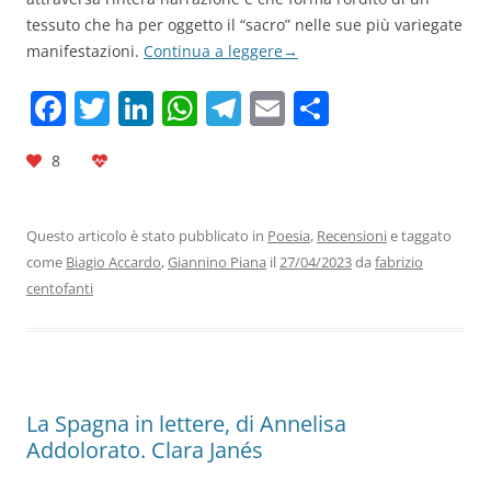
tessuto che ha per oggetto il “sacro” nelle sue più variegate
manifestazioni.
Continua a leggere
→
F
T
Li
W
T
E
C
a
w
n
h
el
m
o
8
c
itt
k
at
e
ai
n
e
er
e
s
gr
l
di
b
dI
A
a
vi
Questo articolo è stato pubblicato in
Poesia
,
Recensioni
e taggato
come
Biagio Accardo
,
Giannino Piana
il
27/04/2023
da
fabrizio
o
n
p
m
di
centofanti
o
p
k
La Spagna in lettere, di Annelisa
Addolorato. Clara Janés