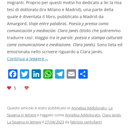
migranti. Proprio per questi motivi ho dedicato a lei la mia
tesi di dottorato (tra Milano e Madrid), una parte della
quale è diventata il libro, pubblicato a Madrid da
Amargord,
Viaje entre palabras. Poesía y prensa como
comunicación y mediación: Clara Janés
(titolo che potremmo
tradurre così:
Viaggio tra le parole: poesia e stampa culturale
come comunicazione e mediazione. Clara Janés
). Sono lieta ed
emozionata nello scrivere riguardo a Clara Janés.
Continua a leggere
→
F
T
Li
W
T
E
C
a
w
n
h
el
m
o
5
c
itt
k
at
e
ai
n
e
er
e
s
gr
l
di
b
dI
A
a
vi
Questo articolo è stato pubblicato in
Annelisa Addolorato
,
La
Spagna in lettere
e taggato come
Annelisa Addolorato
,
Clara Janés
,
o
n
p
m
di
La Spagna in lettere
il
27/04/2023
da
fabrizio centofanti
o
p