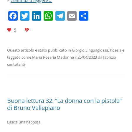
*
Continua a leggere
→
F
T
Li
W
T
E
C
a
w
n
h
el
m
o
5
c
itt
k
at
e
ai
n
e
er
e
s
gr
l
di
b
dI
A
a
vi
Questo articolo è stato pubblicato in
Giorgio Linguaglossa
,
Poesia
e
taggato come
Maria Rosaria Madonna
il
25/04/2023
da
fabrizio
o
n
p
m
di
centofanti
o
p
k
Buona lettura 32: “La donna con la pistola”
di Bruno Vallepiano
Lascia una risposta