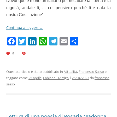
Dovunque è morto un italiano per riscattare la libertà e la
dignità, andate lì, … col pensiero perché lì è nata la
nostra Costituzione”.
Continua a leggere
→
F
T
Li
W
T
E
C
a
w
n
h
el
m
o
5
c
itt
k
at
e
ai
n
e
er
e
s
gr
l
di
b
dI
A
a
vi
Questo articolo è stato pubblicato in
Attualità
,
Francesco Sasso
e
taggato come
25 aprile
,
Fabiano D’Arrigo
il
25/04/2023
da
francesco
o
n
p
m
di
sasso
o
p
k
Lettura di una poesia di Rosaria Madonna,