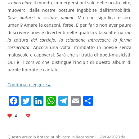
scoperchiare
il mondo, immergersi nel sale delle nostre vite,
muoverci dalle nostre posture ingobbite dall’immobilità.
Deve aiutarci a restare umani
. Ma che significa essere
umani? Amare le canzoni, forse. E per farlo non aver paura
di scrivere poesie divertenti nelle quali la vita si alterna
con
la cottura del carciofo, la sciandone intravedere la forma
corrucciata
. Ancora una volta, m’imbatto in poesie senza
maiuscole e capoversi. Sarà che si tratta di poeti-musicisti.
Qui è il corsivo che distingue l’incipit di questo album di
parole liberate e cantate.
Continua a leggere
→
F
T
Li
W
T
E
C
a
w
n
h
el
m
o
4
c
itt
k
at
e
ai
n
e
er
e
s
gr
l
di
Questo articolo è stato pubblicato in
Recensioni
il
28/04/2023
da