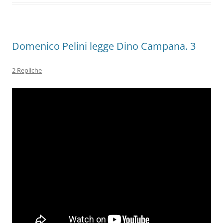
k
Domenico Pelini legge Dino Campana. 3
2 Repliche