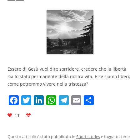
Essere di Gesù vuol dire sorridere, credere che la libertà
sia lo stato permanente della nostra vita. E se siamo liberi,
come potremmo vivere nella tristezza?
F
T
Li
W
T
E
C
a
w
n
h
el
m
o
11
c
itt
k
at
e
ai
n
e
er
e
s
gr
l
di
Questo articolo è stato pubblicato in
Short stories
e taggato come