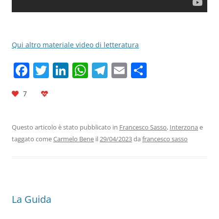
Qui altro materiale video di letteratura
F
T
Li
W
T
E
C
a
w
n
h
el
m
o
7
c
itt
k
at
e
ai
n
e
er
e
s
gr
l
di
b
dI
A
a
vi
Questo articolo è stato pubblicato in
Francesco Sasso
,
Interzona
e
taggato come
Carmelo Bene
il
29/04/2023
da
francesco sasso
o
n
p
m
di
o
p
k
La Guida