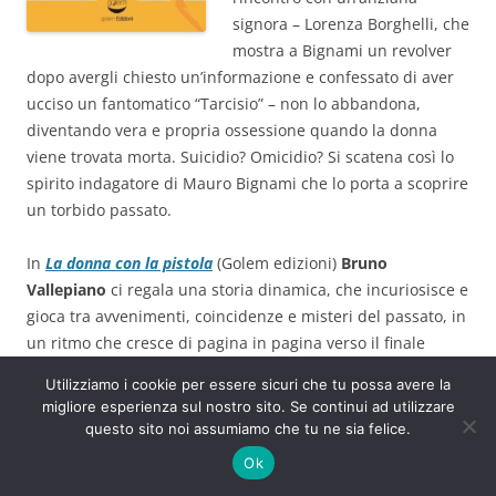
signora – Lorenza Borghelli, che
mostra a Bignami un revolver
dopo avergli chiesto un’informazione e confessato di aver
ucciso un fantomatico “Tarcisio” – non lo abbandona,
diventando vera e propria ossessione quando la donna
viene trovata morta. Suicidio? Omicidio? Si scatena così lo
spirito indagatore di Mauro Bignami che lo porta a scoprire
un torbido passato.
In
La donna con la pistola
(Golem edizioni)
Bruno
Vallepiano
ci regala una storia dinamica, che incuriosisce e
gioca tra avvenimenti, coincidenze e misteri del passato, in
un ritmo che cresce di pagina in pagina verso il finale
rivelatore di scomode verità: uno spaccato di una vicenda
Utilizziamo i cookie per essere sicuri che tu possa avere la
di malagiustizia che, a partire dal mistero da risolvere, si
migliore esperienza sul nostro sito. Se continui ad utilizzare
dipana attraverso sorprendenti colpi di scena.
questo sito noi assumiamo che tu ne sia felice.
Ok
Continua a leggere
→