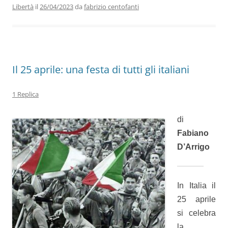
b
dI
A
a
vi
Libertà
il
26/04/2023
da
fabrizio centofanti
o
n
p
m
di
o
p
k
Il 25 aprile: una festa di tutti gli italiani
1 Replica
di
Fabiano
D’Arrigo
In Italia il
25 aprile
si celebra
la