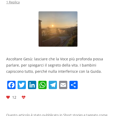
1 Replica
Ascoltare Gesù: lasciare che la Voce più profonda possa
parlare, per spiegarci il segreto della vita. I bambini
capiscono tutto, perché nulla interferisce con la Guida.
F
T
Li
W
T
E
C
a
w
n
h
el
m
o
12
c
itt
k
at
e
ai
n
e
er
e
s
gr
l
di
Questo articolo è stato pubblicato in
Short stories
e taggato come