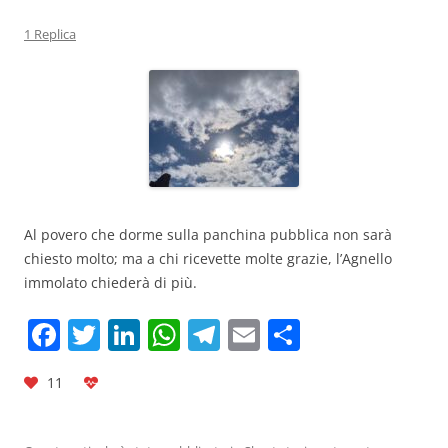
1 Replica
Al povero che dorme sulla panchina pubblica non sarà
chiesto molto; ma a chi ricevette molte grazie, l’Agnello
immolato chiederà di più.
F
T
Li
W
T
E
C
a
w
n
h
el
m
o
11
c
itt
k
at
e
ai
n
e
er
e
s
gr
l
di