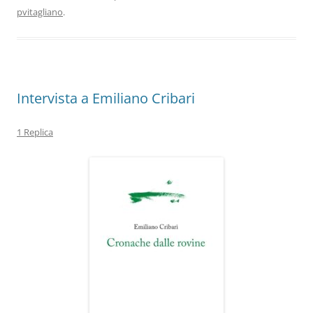
b
dI
A
a
vi
pvitagliano
.
o
n
p
m
di
o
p
k
Intervista a Emiliano Cribari
1 Replica