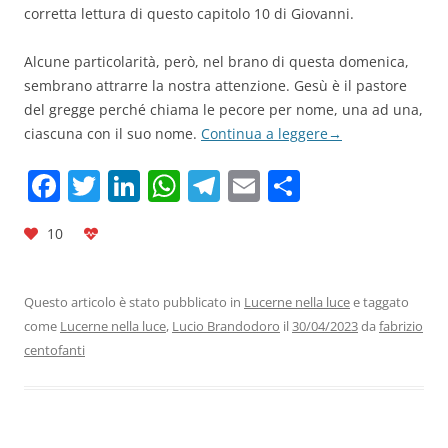
corretta lettura di questo capitolo 10 di Giovanni.
Alcune particolarità, però, nel brano di questa domenica,
sembrano attrarre la nostra attenzione. Gesù è il pastore
del gregge perché
chiama le pecore per nome, una ad una,
ciascuna con il suo nome.
Continua a leggere
→
F
T
Li
W
T
E
C
a
w
n
h
el
m
o
10
c
itt
k
at
e
ai
n
e
er
e
s
gr
l
di
b
dI
A
a
vi
Questo articolo è stato pubblicato in
Lucerne nella luce
e taggato
come
Lucerne nella luce
,
Lucio Brandodoro
il
30/04/2023
da
fabrizio
o
n
p
m
di
centofanti
o
p
k