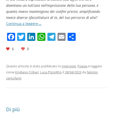
diventano un tutt’uno nell’espressione della tua persona, e
quanto invece mantengono dei confini precisi, amplificando
invece diverse sfaccettature di te, del tuo percorso di vita?
Continua a leggere
→
F
T
Li
W
T
E
C
a
w
n
h
el
m
o
6
0
c
itt
k
at
e
ai
n
e
er
e
s
gr
l
di
b
dI
A
a
vi
Questo articolo è stato pubblicato in
Interviste
,
Poesia
e taggato
come
Emiliano Cribari
,
Luca Pizzolitto
il
28/04/2023
da
fabrizio
o
n
p
m
di
centofanti
o
p
k
Di più