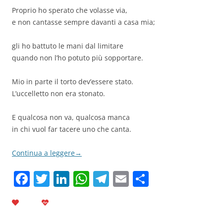
Proprio ho sperato che volasse via,
e non cantasse sempre davanti a casa mia;
gli ho battuto le mani dal limitare
quando non l’ho potuto più sopportare.
Mio in parte il torto dev’essere stato.
L’uccelletto non era stonato.
E qualcosa non va, qualcosa manca
in chi vuol far tacere uno che canta.
Continua a leggere
→
F
T
Li
W
T
E
C
a
w
n
h
el
m
o
c
itt
k
at
e
ai
n