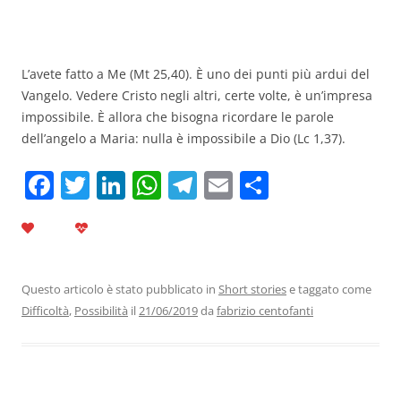
L’avete fatto a Me (Mt 25,40). È uno dei punti più ardui del
Vangelo. Vedere Cristo negli altri, certe volte, è un’impresa
impossibile. È allora che bisogna ricordare le parole
dell’angelo a Maria: nulla è impossibile a Dio (Lc 1,37).
F
T
Li
W
T
E
C
a
w
n
h
el
m
o
c
itt
k
at
e
ai
n
e
er
e
s
gr
l
di
b
dI
A
a
vi
Questo articolo è stato pubblicato in
Short stories
e taggato come
Difficoltà
,
Possibilità
il
21/06/2019
da
fabrizio centofanti
o
n
p
m
di
o
p
k