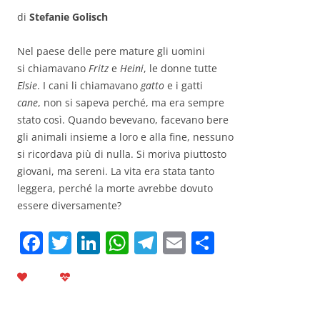
di
Stefanie Golisch
Nel paese delle pere mature gli uomini
si chiamavano
Fritz
e
Heini
, le donne tutte
Elsie
. I cani li chiamavano
gatto
e i gatti
cane
, non si sapeva perché, ma era sempre
stato così. Quando bevevano, facevano bere
gli animali insieme a loro e alla fine, nessuno
si ricordava più di nulla. Si moriva piuttosto
giovani, ma sereni. La vita era stata tanto
leggera, perché la morte avrebbe dovuto
essere diversamente?
F
T
Li
W
T
E
C
a
w
n
h
el
m
o
c
itt
k
at
e
ai
n
e
er
e
s
gr
l
di