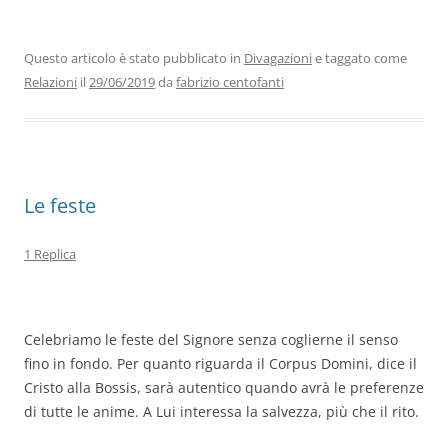
c
itt
k
at
e
ai
n
e
er
e
s
gr
l
di
b
dI
A
a
vi
Questo articolo è stato pubblicato in
Divagazioni
e taggato come
Relazioni
il
29/06/2019
da
fabrizio centofanti
o
n
p
m
di
o
p
k
Le feste
1 Replica
Celebriamo le feste del Signore senza coglierne il senso
fino in fondo. Per quanto riguarda il Corpus Domini, dice il
Cristo alla Bossis, sarà autentico quando avrà le preferenze
di tutte le anime. A Lui interessa la salvezza, più che il rito.