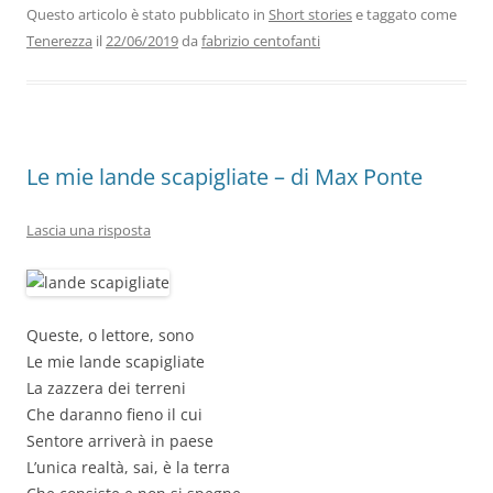
b
dI
A
a
vi
Questo articolo è stato pubblicato in
Short stories
e taggato come
Tenerezza
il
22/06/2019
da
fabrizio centofanti
o
n
p
m
di
o
p
k
Le mie lande scapigliate – di Max Ponte
Lascia una risposta
Queste, o lettore, sono
Le mie lande scapigliate
La zazzera dei terreni
Che daranno fieno il cui
Sentore arriverà in paese
L’unica realtà, sai, è la terra