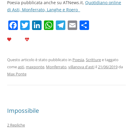
Poesia pubblicata anche su ATNews.it,
Quotidiano online
di Asti, Monferrato, Langhe e Roero
F
T
Li
W
T
E
C
a
w
n
h
el
m
o
c
itt
k
at
e
ai
n
e
er
e
s
gr
l
di
b
dI
A
a
vi
Questo articolo è stato pubblicato in
Poesia
,
Scritture
e taggato
come
asti
,
maxponte
,
Monferrato
,
villanova d'asti
il
21/06/2019
da
o
n
p
m
di
Max Ponte
o
p
k
Impossibile
2 Repliche