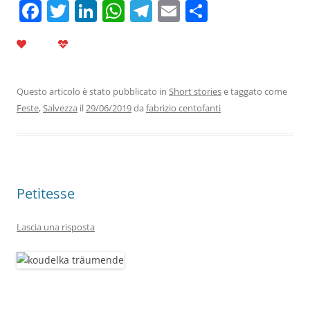
F
T
Li
W
T
E
C
a
w
n
h
el
m
o
c
itt
k
at
e
ai
n
e
er
e
s
gr
l
di
b
dI
A
a
vi
Questo articolo è stato pubblicato in
Short stories
e taggato come
Feste
,
Salvezza
il
29/06/2019
da
fabrizio centofanti
o
n
p
m
di
o
p
k
Petitesse
Lascia una risposta