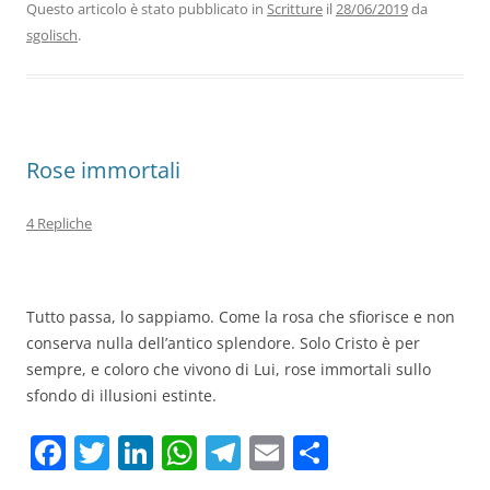
b
dI
A
a
vi
Questo articolo è stato pubblicato in
Scritture
il
28/06/2019
da
sgolisch
.
o
n
p
m
di
o
p
k
Rose immortali
4 Repliche
Tutto passa, lo sappiamo. Come la rosa che sfiorisce e non
conserva nulla dell’antico splendore. Solo Cristo è per
sempre, e coloro che vivono di Lui, rose immortali sullo
sfondo di illusioni estinte.
F
T
Li
W
T
E
C
a
w
n
h
el
m
o