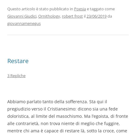
e
er
e
s
gr
l
di
b
dI
A
a
vi
Questo articolo è stato pubblicato in
Poesia
e taggato come
Giovanni Giudici
,
Ornithology
,
robert frost
il
23/06/2019
da
o
n
p
m
di
giovannamenegus
o
p
k
Restare
3 Repliche
Abbiamo parlato tanto della sofferenza. Sta qui il
pregiudizio verso il Cristianesimo: dicono sia una fede
doloristica, al limite del masochismo. Ma l’egoista, di fronte
alle contrarietà, non trova niente di meglio che fuggire,
mentre chi ama è capace di restare là, sotto la croce, come