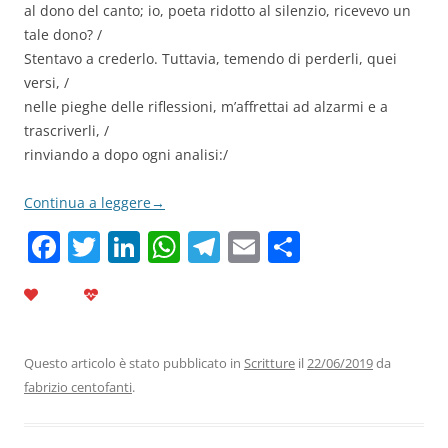
al dono del canto; io, poeta ridotto al silenzio, ricevevo un
tale dono? /
Stentavo a crederlo. Tuttavia, temendo di perderli, quei
versi, /
nelle pieghe delle riflessioni, m’affrettai ad alzarmi e a
trascriverli, /
rinviando a dopo ogni analisi:/
Continua a leggere
→
F
T
Li
W
T
E
C
a
w
n
h
el
m
o
c
itt
k
at
e
ai
n
e
er
e
s
gr
l
di
b
dI
A
a
vi
Questo articolo è stato pubblicato in
Scritture
il
22/06/2019
da
fabrizio centofanti
.
o
n
p
m
di
o
p