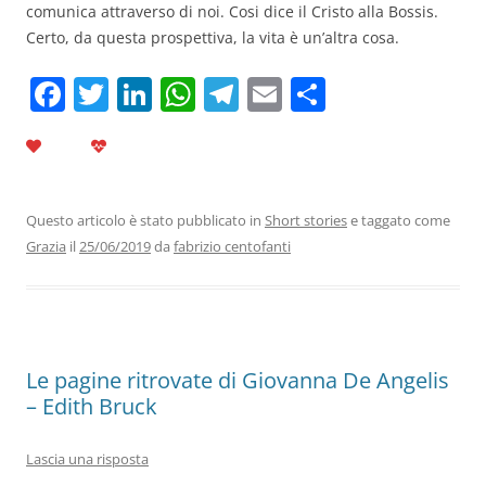
comunica attraverso di noi. Cosi dice il Cristo alla Bossis.
Certo, da questa prospettiva, la vita è un’altra cosa.
F
T
Li
W
T
E
C
a
w
n
h
el
m
o
c
itt
k
at
e
ai
n
e
er
e
s
gr
l
di
b
dI
A
a
vi
Questo articolo è stato pubblicato in
Short stories
e taggato come
Grazia
il
25/06/2019
da
fabrizio centofanti
o
n
p
m
di
o
p
k
Le pagine ritrovate di Giovanna De Angelis
– Edith Bruck
Lascia una risposta