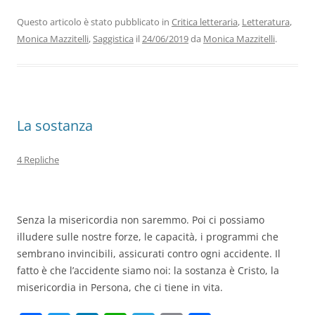
e
er
e
s
gr
l
di
b
dI
A
a
vi
Questo articolo è stato pubblicato in
Critica letteraria
,
Letteratura
,
Monica Mazzitelli
,
Saggistica
il
24/06/2019
da
Monica Mazzitelli
.
o
n
p
m
di
o
p
k
La sostanza
4 Repliche
Senza la misericordia non saremmo. Poi ci possiamo
illudere sulle nostre forze, le capacità, i programmi che
sembrano invincibili, assicurati contro ogni accidente. Il
fatto è che l’accidente siamo noi: la sostanza è Cristo, la
misericordia in Persona, che ci tiene in vita.