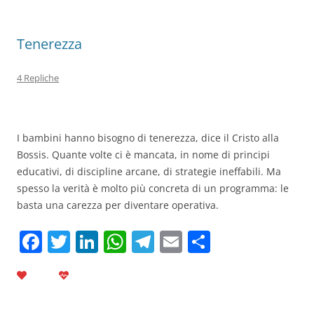
k
Tenerezza
4 Repliche
I bambini hanno bisogno di tenerezza, dice il Cristo alla
Bossis. Quante volte ci è mancata, in nome di principi
educativi, di discipline arcane, di strategie ineffabili. Ma
spesso la verità è molto più concreta di un programma: le
basta una carezza per diventare operativa.
F
T
Li
W
T
E
C
a
w
n
h
el
m
o
c
itt
k
at
e
ai
n
e
er
e
s
gr
l
di