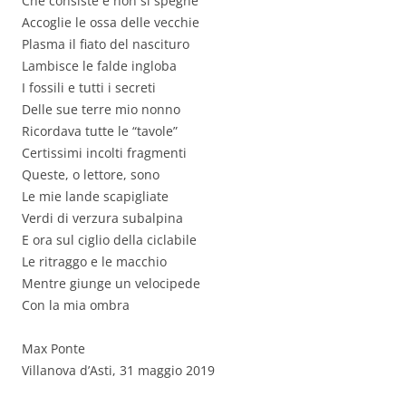
Che consiste e non si spegne
Accoglie le ossa delle vecchie
Plasma il fiato del nascituro
Lambisce le falde ingloba
I fossili e tutti i secreti
Delle sue terre mio nonno
Ricordava tutte le “tavole”
Certissimi incolti fragmenti
Queste, o lettore, sono
Le mie lande scapigliate
Verdi di verzura subalpina
E ora sul ciglio della ciclabile
Le ritraggo e le macchio
Mentre giunge un velocipede
Con la mia ombra
Max Ponte
Villanova d’Asti, 31 maggio 2019