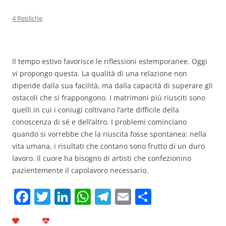
4 Repliche
Il tempo estivo favorisce le riflessioni estemporanee. Oggi
vi propongo questa. La qualità di una relazione non
dipende dalla sua facilità, ma dalla capacità di superare gli
ostacoli che si frappongono. I matrimoni più riusciti sono
quelli in cui i coniugi coltivano l’arte difficile della
conoscenza di sé e dell’altro. I problemi cominciano
quando si vorrebbe che la riuscita fosse spontanea: nella
vita umana, i risultati che contano sono frutto di un duro
lavoro. Il cuore ha bisogno di artisti che confezionino
pazientemente il capolavoro necessario.
F
T
Li
W
T
E
C
a
w
n
h
el
m
o