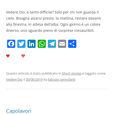
Vedere Dio: è tanto difficile? Solo per chi non guarda il
cielo. Bisogna alzarsi presto, la mattina, restare davanti
alla finestra, in attesa dell’alba. Ogni giorno è un colore
diverso, uno sguardo pieno di sorprese inesauribili.
F
T
Li
W
T
E
C
a
w
n
h
el
m
o
c
itt
k
at
e
ai
n
e
er
e
s
gr
l
di
b
dI
A
a
vi
Questo articolo è stato pubblicato in
Short stories
e taggato come
Vedere Dio
il
30/06/2019
da
fabrizio centofanti
o
n
p
m
di
o
p
k
Capolavori