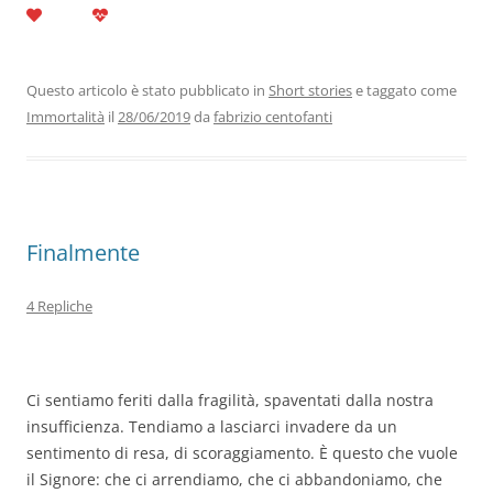
c
itt
k
at
e
ai
n
e
er
e
s
gr
l
di
b
dI
A
a
vi
Questo articolo è stato pubblicato in
Short stories
e taggato come
Immortalità
il
28/06/2019
da
fabrizio centofanti
o
n
p
m
di
o
p
k
Finalmente
4 Repliche
Ci sentiamo feriti dalla fragilità, spaventati dalla nostra
insufficienza. Tendiamo a lasciarci invadere da un
sentimento di resa, di scoraggiamento. È questo che vuole
il Signore: che ci arrendiamo, che ci abbandoniamo, che