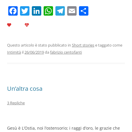
F
T
Li
W
T
E
C
a
w
n
h
el
m
o
c
itt
k
at
e
ai
n
e
er
e
s
gr
l
di
b
dI
A
a
vi
Questo articolo è stato pubblicato in
Short stories
e taggato come
Intimità
il
26/06/2019
da
fabrizio centofanti
o
n
p
m
di
o
p
k
Un’altra cosa
3 Repliche
Gesù è L’Ostia, noi l’ostensorio; i raggi d’oro, le grazie che