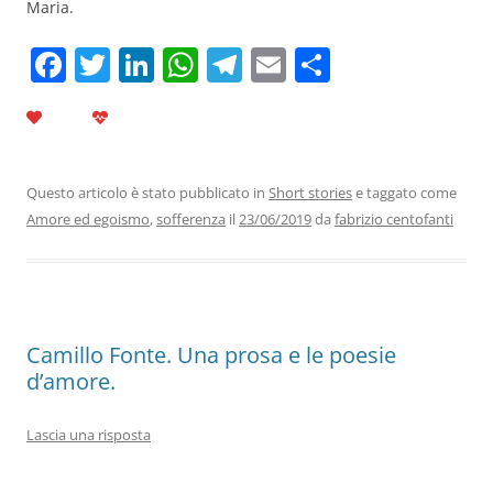
Maria.
F
T
Li
W
T
E
C
a
w
n
h
el
m
o
c
itt
k
at
e
ai
n
e
er
e
s
gr
l
di
b
dI
A
a
vi
Questo articolo è stato pubblicato in
Short stories
e taggato come
Amore ed egoismo
,
sofferenza
il
23/06/2019
da
fabrizio centofanti
o
n
p
m
di
o
p
k
Camillo Fonte. Una prosa e le poesie
d’amore.
Lascia una risposta