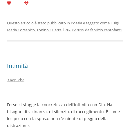
c
itt
k
at
e
ai
n
e
er
e
s
gr
l
di
b
dI
A
a
vi
Questo articolo è stato pubblicato in
Poesia
e taggato come
Luigi
Maria Corsanico
,
Tonino Guerra
il
26/06/2019
da
fabrizio centofanti
o
n
p
m
di
o
p
k
Intimità
3 Repliche
Forse ci sfugge la concretezza dell’intimità con Dio. Ha
bisogno di vicinanza, di silenzio, di raccoglimento. È come
lo sposo con la sposa: non c’è niente di peggio della
distrazione.