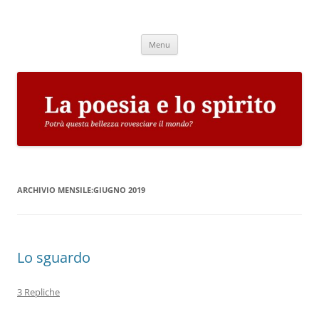
Vai
al
La poesia e lo spirito
contenuto
Potrà questa bellezza rovesciare il mondo?
Menu
ARCHIVIO MENSILE:
GIUGNO 2019
Lo sguardo
3 Repliche