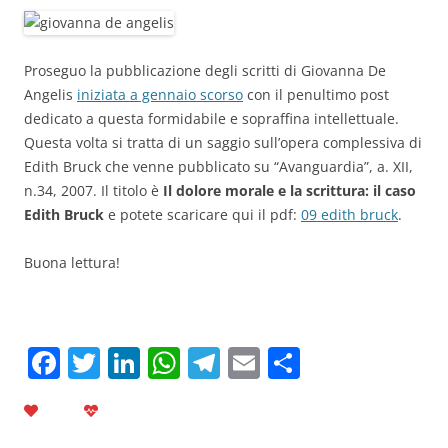
Proseguo la pubblicazione degli scritti di Giovanna De
Angelis
iniziata a gennaio scorso
con il penultimo post
dedicato a questa formidabile e sopraffina intellettuale.
Questa volta si tratta di un saggio sull’opera complessiva di
Edith Bruck che venne pubblicato su “Avanguardia”, a. XII,
n.34, 2007. Il titolo è
Il dolore morale e la scrittura: il caso
Edith Bruck
e
potete scaricare qui il pdf:
09 edith bruck
.
Buona lettura!
F
T
Li
W
T
E
C
a
w
n
h
el
m
o
c
itt
k
at
e
ai
n