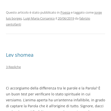
e
er
e
s
gr
l
di
b
dI
A
a
vi
Questo articolo è stato pubblicato in
Poesia
e taggato come
jorge
luis borges
,
Luigi Maria Corsanico
il
20/06/2019
da
fabrizio
o
n
p
m
di
centofanti
o
p
k
Lev shomea
3 Repliche
Ci accorgiamo della differenza tra le parole e la Parola? È
un buon test per verificare lo stato spirituale in cui
versiamo. L’anima aperta ha un’antenna infallibile, in grado
di captare la Parola che è all’origine di tutto. Signore, dacci