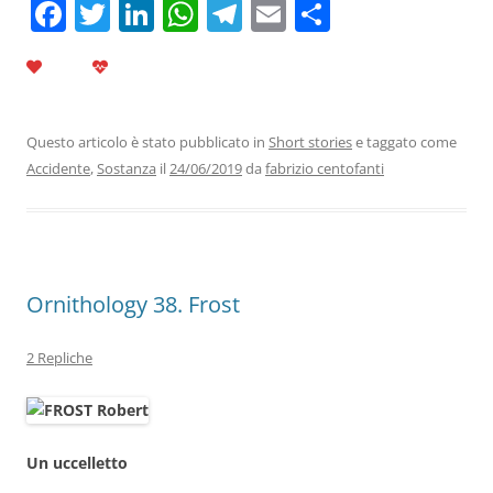
F
T
Li
W
T
E
C
a
w
n
h
el
m
o
c
itt
k
at
e
ai
n
e
er
e
s
gr
l
di
b
dI
A
a
vi
Questo articolo è stato pubblicato in
Short stories
e taggato come
Accidente
,
Sostanza
il
24/06/2019
da
fabrizio centofanti
o
n
p
m
di
o
p
k
Ornithology 38. Frost
2 Repliche
Un uccelletto