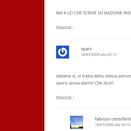
MA è LEI CHE SCRIVE SU NAZIONE IND
↓
Rispondi
sparz
18/07/2009 alle 00:13
ebbene sì, si tratta della stessa perso
spero senza danni! Che dice?
↓
Rispondi
fabrizio centofant
18/07/2009 alle 00:16