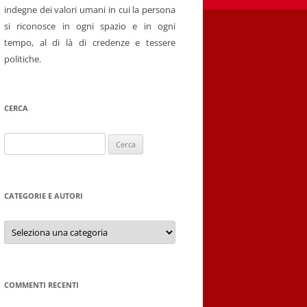
indegne dei valori umani in cui la persona
si riconosce in ogni spazio e in ogni
tempo, al di là di credenze e tessere
politiche.
CERCA
Ricerca
per:
CATEGORIE E AUTORI
Categorie
e
autori
COMMENTI RECENTI