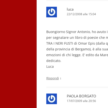
luca
22/12/2008 alle 15:04
Buongiorno Signor Antonio, ho avuto il
per segnalare un libro di poesie che m
TRA I NERI FUSTI di Omar Epis (dalla q
della provincia di Bergamo), è alla su
emozioni di chi legge. E’ edito da Ma
dedicato.
Luca
↓
Rispondi
PAOLA BORGATO
17/07/2009 alle 20:56