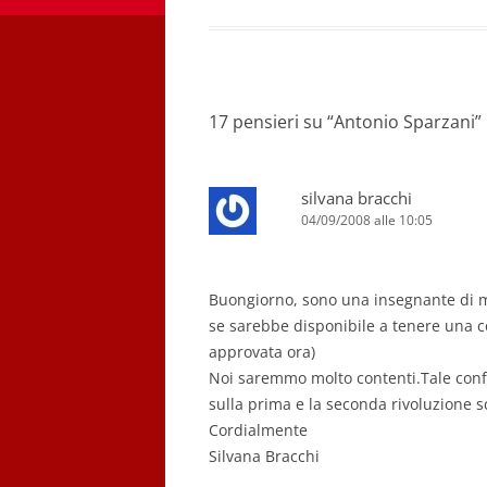
17 pensieri su “
Antonio Sparzani
”
silvana bracchi
04/09/2008 alle 10:05
Buongiorno, sono una insegnante di mat
se sarebbe disponibile a tenere una c
approvata ora)
Noi saremmo molto contenti.Tale confe
sulla prima e la seconda rivoluzione sc
Cordialmente
Silvana Bracchi