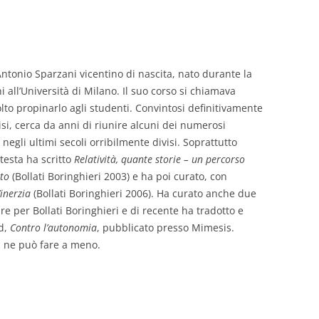
GIOVANNI NUSCIS
GUIDO MICHELONE
ntonio Sparzani vicentino di nascita, nato durante la
KIKA BOHR
 all’Università di Milano. Il suo corso si chiamava
lto propinarlo agli studenti. Convintosi definitivamente
MARINO MAGLIANI
si, cerca da anni di riunire alcuni dei numerosi
i negli ultimi secoli orribilmente divisi. Soprattutto
MATTEO TELARA
 testa ha scritto
Relatività, quante storie – un percorso
uto
(Bollati Boringhieri 2003) e ha poi curato, con
MONICA MAZZITELLI
’inerzia
(Bollati Boringhieri 2006). Ha curato anche due
PASQUALE VITAGLIANO
re per Bollati Boringhieri e di recente ha tradotto e
nd,
Contro l’autonomia
, pubblicato presso Mimesis.
RICCARDO FERRAZZI
n ne può fare a meno.
ROBERTO PLEVANO
STEFANIE GOLISCH