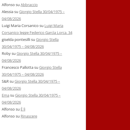
Alfonso
su
Abbraccio
Alessia
su
Giorgio Stella 30/04/1975 –
04/08/2026
Luigi Maria Corsanico
su
Luigi Maria
Corsanico legge Federico Garcìa Lorca. 34
giselda pontesilli
su
Giorgio Stella
30/04/1975 – 04/08/2026
Roby
su
Giorgio Stella 30/04/1975 –
04/08/2026
Francesco Pallotta
su
Giorgio Stella
30/04/1975 – 04/08/2026
S&R
su
Giorgio Stella 30/04/1975 –
04/08/2026
Ema
su
Giorgio Stella 30/04/1975 –
04/08/2026
Alfonso
su
È lì
Alfonso
su
Rinascere