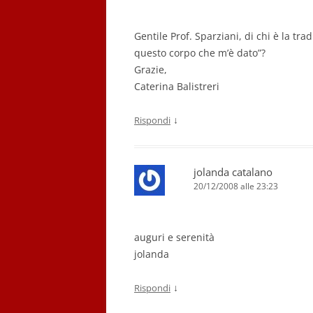
Gentile Prof. Sparziani, di chi è la t
questo corpo che m’è dato”?
Grazie,
Caterina Balistreri
↓
Rispondi
jolanda catalano
20/12/2008 alle 23:23
auguri e serenità
jolanda
↓
Rispondi