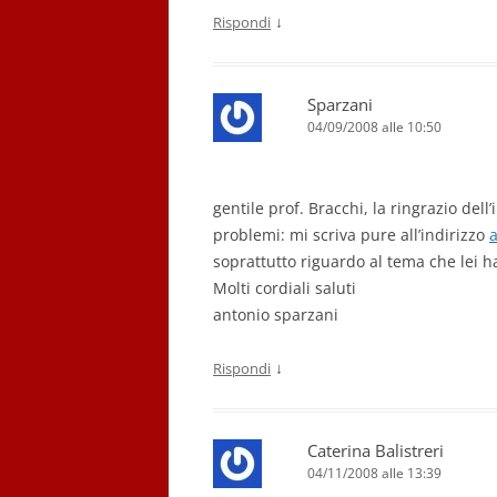
↓
Rispondi
Sparzani
04/09/2008 alle 10:50
gentile prof. Bracchi, la ringrazio del
problemi: mi scriva pure all’indirizzo
soprattutto riguardo al tema che lei h
Molti cordiali saluti
antonio sparzani
↓
Rispondi
Caterina Balistreri
04/11/2008 alle 13:39