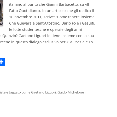
italiano al punto che Gianni Barbacetto, su «Il
Fatto Quotidiano», in un articolo che gli dedica il
16 novembre 2011, scrive: “Come tenere insieme
Che Guevara e Sant’Agostino, Dario Fo e i Gesuiti,
le lotte studentesche e operaie degli anni
io Quinzio? Gaetano Liguori le tiene insieme con la sua
arcene in questo dialogo esclusivo per «La Poesia e Lo
C
m
o
i
n
di
vi
iste
e taggato come
Gaetano Liguori
,
Guido Michelone
il
di