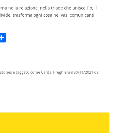
rna nella relazione, nella triade che unisce l’io, il
divide, trasforma ogni cosa nei vasi comunicanti
C
m
o
i
n
di
vi
stories
e taggato come
Carità
,
Preghiera
il
30/11/2021
da
di