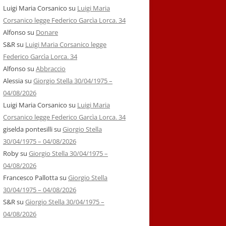
Luigi Maria Corsanico
su
Luigi Maria
Corsanico legge Federico Garcìa Lorca. 34
Alfonso
su
Donare
S&R
su
Luigi Maria Corsanico legge
Federico Garcìa Lorca. 34
Alfonso
su
Abbraccio
Alessia
su
Giorgio Stella 30/04/1975 –
04/08/2026
Luigi Maria Corsanico
su
Luigi Maria
Corsanico legge Federico Garcìa Lorca. 34
giselda pontesilli
su
Giorgio Stella
30/04/1975 – 04/08/2026
Roby
su
Giorgio Stella 30/04/1975 –
04/08/2026
Francesco Pallotta
su
Giorgio Stella
30/04/1975 – 04/08/2026
S&R
su
Giorgio Stella 30/04/1975 –
04/08/2026