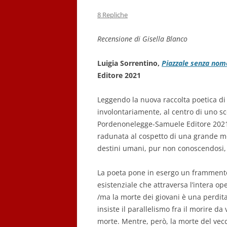
8 Repliche
Recensione di Gisella Blanco
Luigia Sorrentino,
Piazzale senza nom
Editore 2021
Leggendo la nuova raccolta poetica d
involontariamente, al centro di uno s
Pordenonelegge-Samuele Editore 2021).
radunata al cospetto di una grande mor
destini umani, pur non conoscendosi, 
La poeta pone in esergo un frammento 
esistenziale che attraversa l’intera o
/ma la morte dei giovani è una perdita,
insiste il parallelismo fra il morire da
morte. Mentre, però, la morte del ve