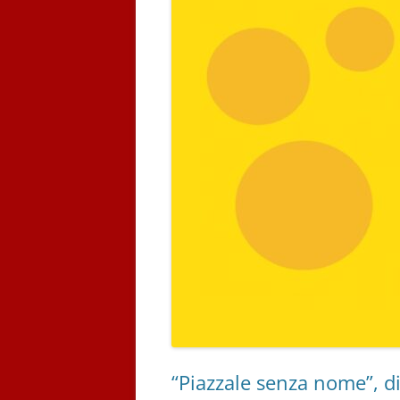
“Piazzale senza nome”, di