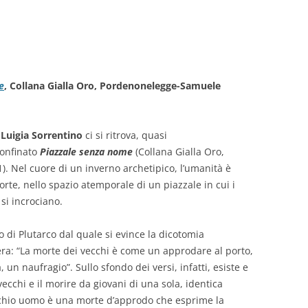
e
, Collana Gialla Oro, Pordenonelegge-Samuele
i
Luigia Sorrentino
ci si ritrova, quasi
confinato
Piazzale senza nome
(Collana Gialla Oro,
 Nel cuore di un inverno archetipico, l’umanità è
te, nello spazio atemporale di un piazzale in cui i
si incrociano.
di Plutarco dal quale si evince la dicotomia
pera: “La morte dei vecchi è come un approdare al porto,
 un naufragio”. Sullo sfondo dei versi, infatti, esiste e
 vecchi e il morire da giovani di una sola, identica
cchio uomo è una morte d’approdo che esprime la