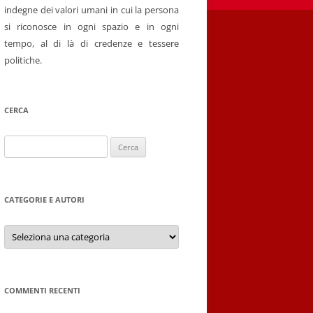
indegne dei valori umani in cui la persona
si riconosce in ogni spazio e in ogni
tempo, al di là di credenze e tessere
politiche.
CERCA
Ricerca
per:
CATEGORIE E AUTORI
Categorie
e
autori
COMMENTI RECENTI