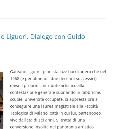
GIOVANNI NUSCIS
GUIDO MICHELONE
o Liguori. Dialogo con Guido
KIKA BOHR
MARINO MAGLIANI
MATTEO TELARA
MONICA MAZZITELLI
Gateano Liguori, pianista jazz barricadero che nel
1968 (e per almeno i due decenni successici)
PASQUALE VITAGLIANO
dava il proprio contributo artistico alla
contestazione generale suonando in fabbriche,
RICCARDO FERRAZZI
scuole, università occupate, si appresta ora a
conseguire una laurea magistrale alla Facoltà
ROBERTO PLEVANO
Teologica di Milano, città in cui lui, partenopeo,
STEFANIE GOLISCH
vive dall’età di sei anni. Si tratta di una
conversione insolita nel panorama artistico