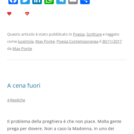
a
w
n
h
el
m
o
c
itt
k
at
e
ai
n
e
er
e
s
gr
l
di
b
dI
A
a
vi
Questo articolo è stato pubblicato in
Poesia
,
Scritture
e taggato
come
lucertola
,
Max Ponte
,
Poesia Contemporanea
il
30/11/2017
o
n
p
m
di
da
Max Ponte
o
p
k
A cena fuori
4 Repliche
Il problema della preghiera è che non piace. Molta gente
prega per dovere. Non a caso la Madonna, in uno dei