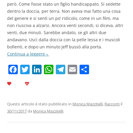
però. Come fosse stato un figlio handicappato. Si sedette
dentro la doccia, per terra. Non aveva mai fatto una cosa
del genere e si sentì un po’ ridicolo, come in un film, ma
non riusciva a alzarsi. Ancora venti secondi, si diceva, altri
venti, due minuti. Sarebbe andato, se gli altri due
andavano. Uscì dalla doccia con la pelle lessa e i muscoli
bollenti, e dopo un minuto Jeff bussò alla porta.
Continua a leggere
→
F
T
Li
W
T
E
C
a
w
n
h
el
m
o
c
itt
k
at
e
ai
n
e
er
e
s
gr
l
di
b
dI
A
a
vi
Questo articolo è stato pubblicato in
Monica Mazzitelli
,
Racconti
il
30/11/2017
da
Monica Mazzitelli
.
o
n
p
m
di
o
p