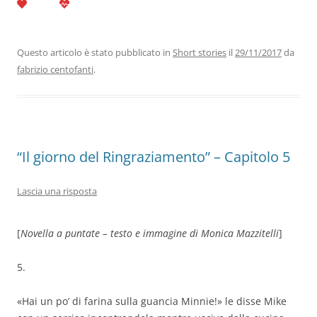
c
itt
k
at
e
ai
n
e
er
e
s
gr
l
di
b
dI
A
a
vi
Questo articolo è stato pubblicato in
Short stories
il
29/11/2017
da
fabrizio centofanti
.
o
n
p
m
di
o
p
k
“Il giorno del Ringraziamento” – Capitolo 5
Lascia una risposta
[
Novella a puntate – testo e immagine di Monica Mazzitelli
]
5.
«Hai un po’ di farina sulla guancia Minnie!» le disse Mike