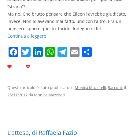
“strana”?
Ma no. Che brutto pensare che Eileen l’avrebbe giudicato,
invece. Non lo avevano mai fatto, uno con l’altro. Era un
pensiero sporco questo, lurido. Indegno di lei.
Continua a leggere
→
F
T
Li
W
T
E
C
a
w
n
h
el
m
o
c
itt
k
at
e
ai
n
e
er
e
s
gr
l
di
b
dI
A
a
vi
Questo articolo è stato pubblicato in
Monica Mazzitelli
,
Racconti
il
26/11/2017
da
Monica Mazzitelli
.
o
n
p
m
di
o
p
k
L’attesa, di Raffaela Fazio