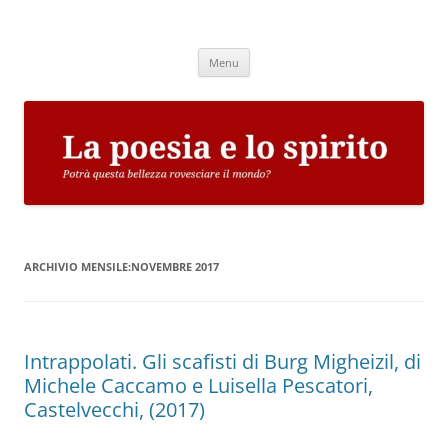
Vai
al
La poesia e lo spirito
contenuto
Potrà questa bellezza rovesciare il mondo?
Menu
ARCHIVIO MENSILE:
NOVEMBRE 2017
Intrappolati. Gli scafisti di Burg Migheizil, di
Michele Caccamo e Luisella Pescatori,
Castelvecchi, (2017)