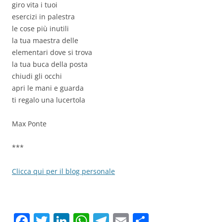
giro vita i tuoi
esercizi in palestra
le cose più inutili
la tua maestra delle
elementari dove si trova
la tua buca della posta
chiudi gli occhi
apri le mani e guarda
ti regalo una lucertola
Max Ponte
***
Clicca qui per il blog personale
F
T
Li
W
T
E
C