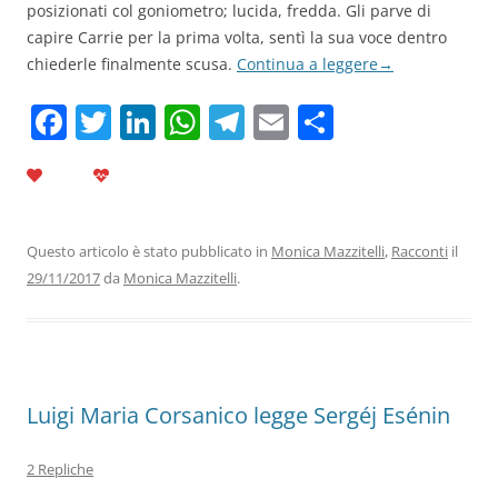
posizionati col goniometro; lucida, fredda. Gli parve di
capire Carrie per la prima volta, sentì la sua voce dentro
chiederle finalmente scusa.
Continua a leggere
→
F
T
Li
W
T
E
C
a
w
n
h
el
m
o
c
itt
k
at
e
ai
n
e
er
e
s
gr
l
di
b
dI
A
a
vi
Questo articolo è stato pubblicato in
Monica Mazzitelli
,
Racconti
il
29/11/2017
da
Monica Mazzitelli
.
o
n
p
m
di
o
p
k
Luigi Maria Corsanico legge Sergéj Esénin
2 Repliche