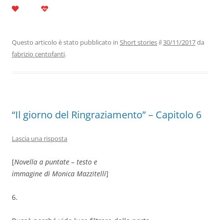
a
w
n
h
el
m
o
c
itt
k
at
e
ai
n
e
er
e
s
gr
l
di
b
dI
A
a
vi
Questo articolo è stato pubblicato in
Short stories
il
30/11/2017
da
fabrizio centofanti
.
o
n
p
m
di
o
p
k
“Il giorno del Ringraziamento” – Capitolo 6
Lascia una risposta
[
Novella a puntate – testo e
immagine di Monica Mazzitelli
]
6.