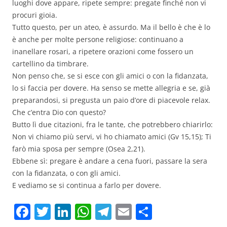
luoghi dove appare, ripete sempre: pregate finché non vi
procuri gioia.
Tutto questo, per un ateo, è assurdo. Ma il bello è che è lo
è anche per molte persone religiose: continuano a
inanellare rosari, a ripetere orazioni come fossero un
cartellino da timbrare.
Non penso che, se si esce con gli amici o con la fidanzata,
lo si faccia per dovere. Ha senso se mette allegria e se, già
preparandosi, si pregusta un paio d’ore di piacevole relax.
Che c’entra Dio con questo?
Butto lì due citazioni, fra le tante, che potrebbero chiarirlo:
Non vi chiamo più servi, vi ho chiamato amici (Gv 15,15); Ti
farò mia sposa per sempre (Osea 2,21).
Ebbene sì: pregare è andare a cena fuori, passare la sera
con la fidanzata, o con gli amici.
E vediamo se si continua a farlo per dovere.
F
T
Li
W
T
E
C