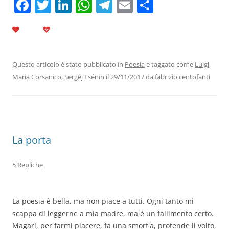
F
T
Li
W
T
E
C
a
w
n
h
el
m
o
c
itt
k
at
e
ai
n
e
er
e
s
gr
l
di
b
dI
A
a
vi
Questo articolo è stato pubblicato in
Poesia
e taggato come
Luigi
Maria Corsanico
,
Sergéj Esénin
il
29/11/2017
da
fabrizio centofanti
o
n
p
m
di
o
p
k
La porta
5 Repliche
La poesia è bella, ma non piace a tutti. Ogni tanto mi
scappa di leggerne a mia madre, ma è un fallimento certo.
Magari, per farmi piacere, fa una smorfia, protende il volto,