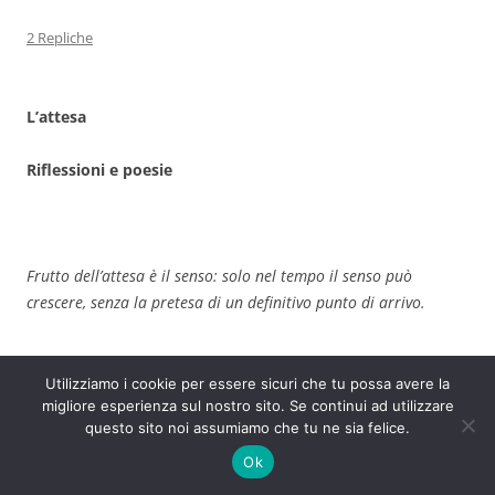
2 Repliche
L’attesa
Riflessioni e poesie
Frutto dell’attesa è il senso: solo nel tempo il senso può
crescere, senza la pretesa di un definitivo punto di arrivo.
Utilizziamo i cookie per essere sicuri che tu possa avere la
migliore esperienza sul nostro sito. Se continui ad utilizzare
Primavera
questo sito noi assumiamo che tu ne sia felice.
Ok