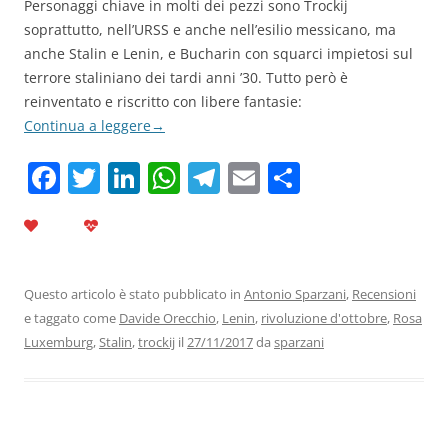
Personaggi chiave in molti dei pezzi sono Trockij
soprattutto, nell’URSS e anche nell’esilio messicano, ma
anche Stalin e Lenin, e Bucharin con squarci impietosi sul
terrore staliniano dei tardi anni ’30. Tutto però è
reinventato e riscritto con libere fantasie:
Continua a leggere
→
F
T
Li
W
T
E
C
a
w
n
h
el
m
o
c
itt
k
at
e
ai
n
e
er
e
s
gr
l
di
b
dI
A
a
vi
Questo articolo è stato pubblicato in
Antonio Sparzani
,
Recensioni
e taggato come
Davide Orecchio
,
Lenin
,
rivoluzione d'ottobre
,
Rosa
o
n
p
m
di
Luxemburg
,
Stalin
,
trockij
il
27/11/2017
da
sparzani
o
p
k