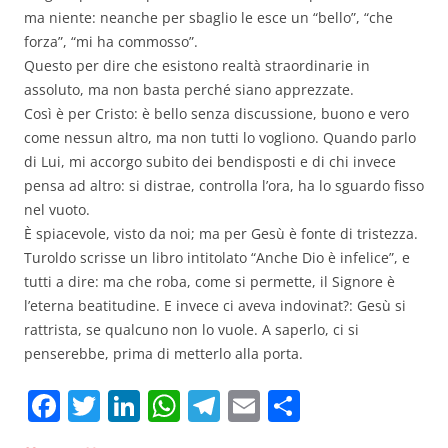
ma niente: neanche per sbaglio le esce un “bello”, “che
forza”, “mi ha commosso”.
Questo per dire che esistono realtà straordinarie in
assoluto, ma non basta perché siano apprezzate.
Così è per Cristo: è bello senza discussione, buono e vero
come nessun altro, ma non tutti lo vogliono. Quando parlo
di Lui, mi accorgo subito dei bendisposti e di chi invece
pensa ad altro: si distrae, controlla l’ora, ha lo sguardo fisso
nel vuoto.
È spiacevole, visto da noi; ma per Gesù è fonte di tristezza.
Turoldo scrisse un libro intitolato “Anche Dio è infelice”, e
tutti a dire: ma che roba, come si permette, il Signore è
l’eterna beatitudine. E invece ci aveva indovinat?: Gesù si
rattrista, se qualcuno non lo vuole. A saperlo, ci si
penserebbe, prima di metterlo alla porta.
F
T
Li
W
T
E
C
a
w
n
h
el
m
o