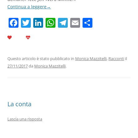
Continua a leggere
→
F
T
Li
W
T
E
C
a
w
n
h
el
m
o
c
itt
k
at
e
ai
n
e
er
e
s
gr
l
di
b
dI
A
a
vi
Questo articolo è stato pubblicato in
Monica Mazzitelli
,
Racconti
il
27/11/2017
da
Monica Mazzitelli
.
o
n
p
m
di
o
p
k
La conta
Lascia una risposta