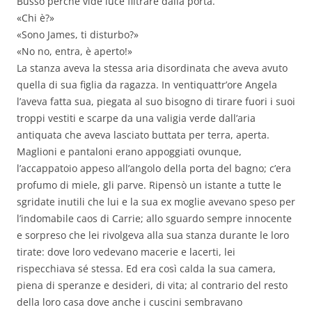
Bussò perché vide luce filtrare dalla porta.
«Chi è?»
«Sono James, ti disturbo?»
«No no, entra, è aperto!»
La stanza aveva la stessa aria disordinata che aveva avuto
quella di sua figlia da ragazza. In ventiquattr’ore Angela
l’aveva fatta sua, piegata al suo bisogno di tirare fuori i suoi
troppi vestiti e scarpe da una valigia verde dall’aria
antiquata che aveva lasciato buttata per terra, aperta.
Maglioni e pantaloni erano appoggiati ovunque,
l’accappatoio appeso all’angolo della porta del bagno; c’era
profumo di miele, gli parve. Ripensò un istante a tutte le
sgridate inutili che lui e la sua ex moglie avevano speso per
l’indomabile caos di Carrie; allo sguardo sempre innocente
e sorpreso che lei rivolgeva alla sua stanza durante le loro
tirate: dove loro vedevano macerie e lacerti, lei
rispecchiava sé stessa. Ed era così calda la sua camera,
piena di speranze e desideri, di vita; al contrario del resto
della loro casa dove anche i cuscini sembravano