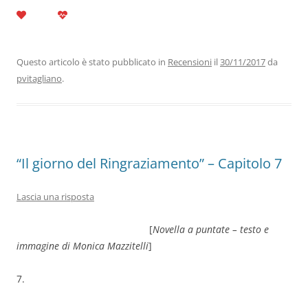
a
w
n
h
el
m
o
c
itt
k
at
e
ai
n
e
er
e
s
gr
l
di
b
dI
A
a
vi
Questo articolo è stato pubblicato in
Recensioni
il
30/11/2017
da
pvitagliano
.
o
n
p
m
di
o
p
k
“Il giorno del Ringraziamento” – Capitolo 7
Lascia una risposta
[
Novella a puntate – testo e
immagine di Monica Mazzitelli
]
7.