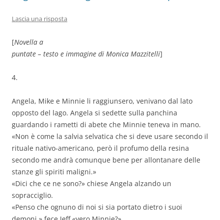
Lascia una risposta
[
Novella a
puntate – testo e immagine di Monica Mazzitelli
]
4.
Angela, Mike e Minnie li raggiunsero, venivano dal lato
opposto del lago. Angela si sedette sulla panchina
guardando i rametti di abete che Minnie teneva in mano.
«Non è come la salvia selvatica che si deve usare secondo il
rituale nativo-americano, però il profumo della resina
secondo me andrà comunque bene per allontanare delle
stanze gli spiriti maligni.»
«Dici che ce ne sono?» chiese Angela alzando un
sopracciglio.
«Penso che ognuno di noi si sia portato dietro i suoi
demoni,» fece Jeff «vero Minnie?»