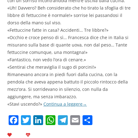
con un sorriso incontrandola mentre usciva dalla cucina.
«Uh! Davvero? Beh considerato che ho tirato la sfoglia di tre
libbre di fettuccine è normale!» sorrise lei passandosi il
dorso della mano sul viso.
«Fettuccine fatte in casa? Accidenti… Tre libbre?»
«Occhio e croce penso di sì… Francesca dice che in Italia si
misurano sulla base di quante uova, non dal peso… Tante
fettuccine comunque, una montagna!»
«Fantastico, non vedo l’ora di cenare.»
«Sentirai che meraviglia il sugo di porcini!»
Rimanevano ancora in piedi fuori dalla cucina, con la
pendola che aveva appena battuto il piccolo rintocco della
mezz’ora. Si sorridevano in silenzio, con nulla da
aggiungere, ma senza imbarazzo.
«Stavi uscendo?»
Continua a leggere
→
F
T
Li
W
T
E
C
a
w
n
h
el
m
o