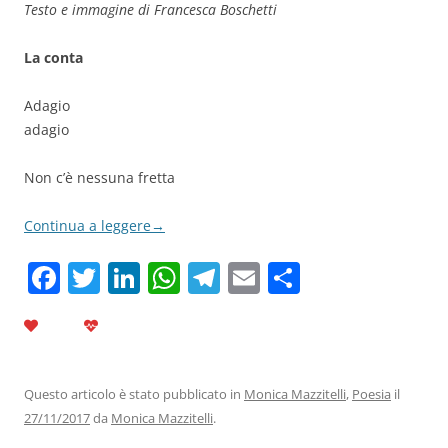
Testo e immagine di Francesca Boschetti
La conta
Adagio
adagio
Non c’è nessuna fretta
Continua a leggere
→
F
T
Li
W
T
E
C
a
w
n
h
el
m
o
c
itt
k
at
e
ai
n
e
er
e
s
gr
l
di
b
dI
A
a
vi
Questo articolo è stato pubblicato in
Monica Mazzitelli
,
Poesia
il
27/11/2017
da
Monica Mazzitelli
.
o
n
p
m
di