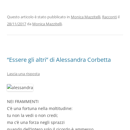
c
itt
k
at
e
ai
n
e
er
e
s
gr
l
di
b
dI
A
a
vi
Questo articolo è stato pubblicato in
Monica Mazzitelli
,
Racconti
il
28/11/2017
da
Monica Mazzitelli
.
o
n
p
m
di
o
p
k
“Essere gli altri” di Alessandra Corbetta
Lascia una risposta
NEI FRAMMENTI
C’è una fortuna nella moltitudine:
tu non la vedi o non credi;
ma c’è una forza negli sprazzi
quando dell’intero solo il ricordo è ammesso.