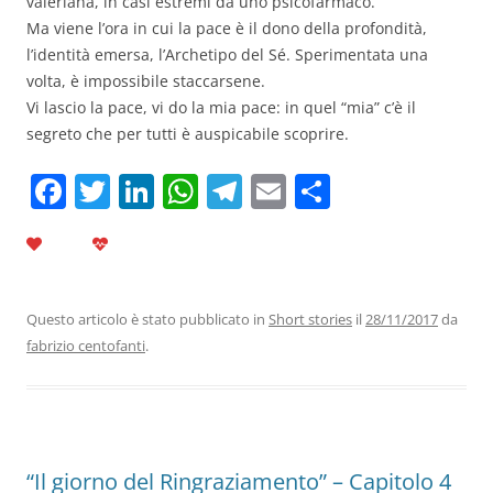
valeriana, in casi estremi da uno psicofarmaco.
Ma viene l’ora in cui la pace è il dono della profondità,
l’identità emersa, l’Archetipo del Sé. Sperimentata una
volta, è impossibile staccarsene.
Vi lascio la pace, vi do la mia pace: in quel “mia” c’è il
segreto che per tutti è auspicabile scoprire.
F
T
Li
W
T
E
C
a
w
n
h
el
m
o
c
itt
k
at
e
ai
n
e
er
e
s
gr
l
di
b
dI
A
a
vi
Questo articolo è stato pubblicato in
Short stories
il
28/11/2017
da
fabrizio centofanti
.
o
n
p
m
di
o
p
k
“Il giorno del Ringraziamento” – Capitolo 4