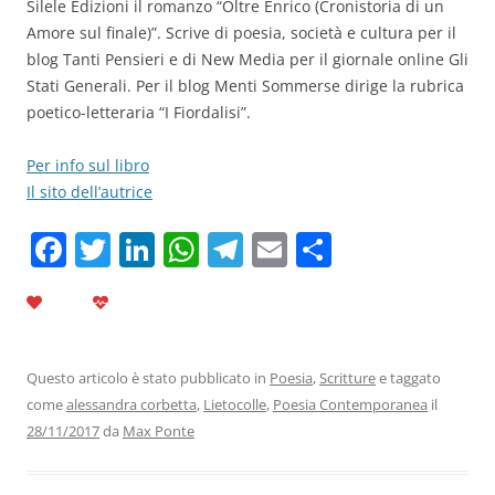
Silele Edizioni il romanzo “Oltre Enrico (Cronistoria di un
Amore sul finale)”. Scrive di poesia, società e cultura per il
blog Tanti Pensieri e di New Media per il giornale online Gli
Stati Generali. Per il blog Menti Sommerse dirige la rubrica
poetico-letteraria “I Fiordalisi”.
Per info sul libro
Il sito dell’autrice
F
T
Li
W
T
E
C
a
w
n
h
el
m
o
c
itt
k
at
e
ai
n
e
er
e
s
gr
l
di
b
dI
A
a
vi
Questo articolo è stato pubblicato in
Poesia
,
Scritture
e taggato
come
alessandra corbetta
,
Lietocolle
,
Poesia Contemporanea
il
o
n
p
m
di
28/11/2017
da
Max Ponte
o
p