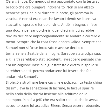
C’era già luce. Dormendo si era appoggiato con la testa sul
braccio che ora pungeva indolenzito. Non si era alzato
neanche per una pipì durante la notte, gli premeva la
vescica. E non si era neanche lavato i denti; se li sentiva
stuccati di sporco e fondo di vino. Andò in bagno, si fece
una doccia pensando che in quei dieci minuti avrebbe
dovuto decidere improrogabilmente se andare a correre o
meno. Sempre che la cosa fosse ancora valida. Sempre che
Samuel non si fosse incazzato e avesse deciso di
tornarsene a Seattle dalla moglie. Sarebbe stata colpa sua,
e gli altri sarebbero stati scontenti, avrebbero pensato che
era un coglione irascibile guastafeste e dietro le spalle si
sarebbero detti “poteva andarsene lui invece che far
andare via Samuel”.
Si piegò a strofinare bene caviglie e polpacci. La testa china
dissimulava la sensazione di lacrime, le faceva sparire
nello scolo della doccia insieme alla schiuma dello
shampoo. Pensò a Jeff, che era salito con lui, che lo aveva
accudito come lui accudiva Eileen. Senza essere roboante,