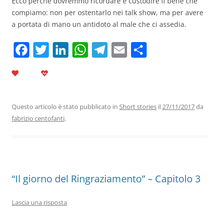
Ecco perché dovremmo ricordare e custodire il bene che
compiamo: non per ostentarlo nei talk show, ma per avere
a portata di mano un antidoto al male che ci assedia.
F
T
Li
W
T
E
C
a
w
n
h
el
m
o
c
itt
k
at
e
ai
n
e
er
e
s
gr
l
di
b
dI
A
a
vi
Questo articolo è stato pubblicato in
Short stories
il
27/11/2017
da
fabrizio centofanti
.
o
n
p
m
di
o
p
k
“Il giorno del Ringraziamento” – Capitolo 3
Lascia una risposta