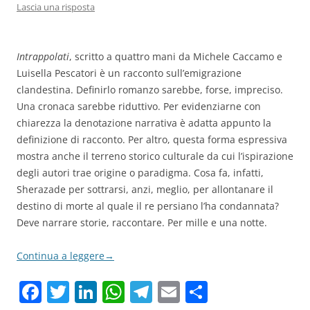
Lascia una risposta
Intrappolati
, scritto a quattro mani da Michele Caccamo e
Luisella Pescatori è un racconto sull’emigrazione
clandestina. Definirlo romanzo sarebbe, forse, impreciso.
Una cronaca sarebbe riduttivo. Per evidenziarne con
chiarezza la denotazione narrativa è adatta appunto la
definizione di racconto. Per altro, questa forma espressiva
mostra anche il terreno storico culturale da cui l’ispirazione
degli autori trae origine o paradigma. Cosa fa, infatti,
Sherazade per sottrarsi, anzi, meglio, per allontanare il
destino di morte al quale il re persiano l’ha condannata?
Deve narrare storie, raccontare. Per mille e una notte.
Continua a leggere
→
F
T
Li
W
T
E
C