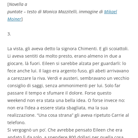
[
Novella a
puntate – testo di Monica Mazzitelli, immagine di
Mikael
Moiner
]
3.
La vista, gli aveva detto la signora Chimenti. E gli scoiattoli.
Li aveva sentiti da molto presto, erano almeno in due a
giocare, là fuori. Eileen si sarebbe alzata per guardarli: lo
fece anche lui. Il lago era argento fuso, gli abeti arrivavano
a carezzare la riva. Verdi e austeri, sembravano un vecchio
consiglio di saggi, senza ammonimenti per lui. Solo far
passare il tempo e sfumare il dolore. Forse questo
weekend non era stata una bella idea. O forse invece no:
non era l’idea a essere stata sbagliata, ma la sua
realizzazione. “Una cosa strana” gli aveva ripetuto Carrie al
telefono.
Si vergognò un po’. Che avrebbe pensato Eileen che era
andato lì da solo, a spendere 800 dollari per quella cosa