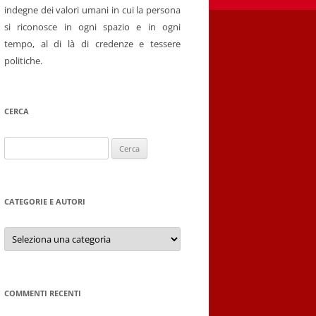
indegne dei valori umani in cui la persona
si riconosce in ogni spazio e in ogni
tempo, al di là di credenze e tessere
politiche.
CERCA
Ricerca
per:
CATEGORIE E AUTORI
Categorie
e
autori
COMMENTI RECENTI