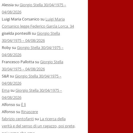
Alessia
su
Giorgio Stella 30/04/1975 –
04/08/2026
Luigi Maria Corsanico
su
Luigi Maria
Corsanico legge Federico Garcìa Lorca. 34
giselda pontesilli
su
Giorgio Stella
30/04/1975 – 04/08/2026
Roby
su
Giorgio Stella 30/04/1975 –
04/08/2026
Francesco Pallotta
su
Giorgio Stella
30/04/1975 – 04/08/2026
S&R
su
Giorgio Stella 30/04/1975 –
04/08/2026
Ema
su
Giorgio Stella 30/04/1975 –
04/08/2026
Alfonso
su
È lì
Alfonso
su
Rinascere
fabrizio centofanti
su
La ricerca della
verità e del senso di un ragazzo, poi prete,