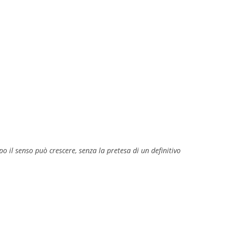
GIOVANNI NUSCIS
GUIDO MICHELONE
KIKA BOHR
MARINO MAGLIANI
MATTEO TELARA
MONICA MAZZITELLI
PASQUALE VITAGLIANO
mpo il senso può crescere, senza la pretesa di un definitivo
RICCARDO FERRAZZI
ROBERTO PLEVANO
STEFANIE GOLISCH