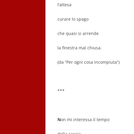
l’attesa
curare lo spago
che quasi si arrende
la finestra mal chiusa.
(da
”Per ogni cosa incompiuta”
)
***
N
on mi interessa il tempo
della caccia