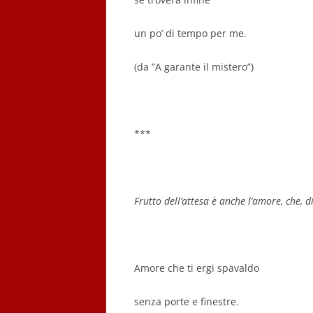
un po’ di tempo per me.
(da
”A garante il mistero”
)
***
Frutto dell’attesa è anche l’amore, che, 
Amore che ti ergi spavaldo
senza porte e finestre.