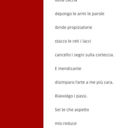
depongo le armi le parole
ibride propiziatorie
stacco le reti i lacci
cancello i segni sulla corteccia.
E mendicante
disimparo l’arte a me più cara.
Riavvolgo i passi.
Sei te che aspetto
mio reduce