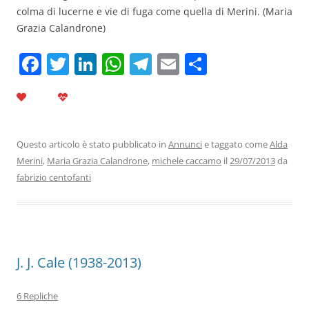
colma di lucerne e vie di fuga come quella di Merini. (Maria
Grazia Calandrone)
F
T
Li
W
T
E
C
a
w
n
h
el
m
o
c
itt
k
at
e
ai
n
e
er
e
s
gr
l
di
b
dI
A
a
vi
Questo articolo è stato pubblicato in
Annunci
e taggato come
Alda
Merini
,
Maria Grazia Calandrone
,
michele caccamo
il
29/07/2013
da
o
n
p
m
di
fabrizio centofanti
o
p
k
J. J. Cale (1938-2013)
6 Repliche