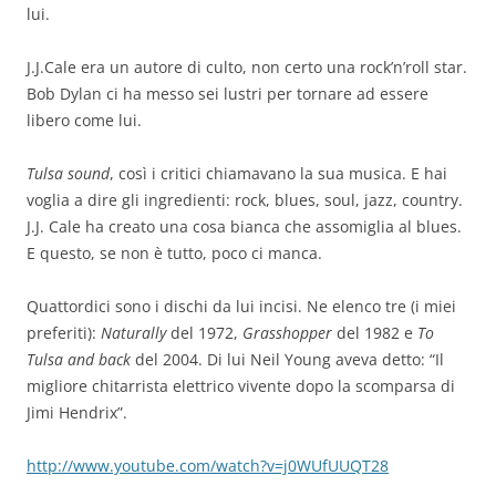
lui.
J.J.Cale era un autore di culto, non certo una rock’n’roll star.
Bob Dylan ci ha messo sei lustri per tornare ad essere
libero come lui.
Tulsa sound
, così i critici chiamavano la sua musica. E hai
voglia a dire gli ingredienti: rock, blues, soul, jazz, country.
J.J. Cale ha creato una cosa bianca che assomiglia al blues.
E questo, se non è tutto, poco ci manca.
Quattordici sono i dischi da lui incisi. Ne elenco tre (i miei
preferiti):
Naturally
del 1972,
Grasshopper
del 1982 e
To
Tulsa and back
del 2004. Di lui Neil Young aveva detto: “Il
migliore chitarrista elettrico vivente dopo la scomparsa di
Jimi Hendrix”.
http://www.youtube.com/watch?v=j0WUfUUQT28