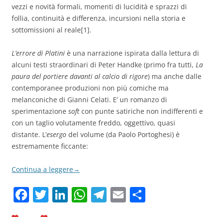
vezzi e novità formali, momenti di lucidità e sprazzi di
follia, continuità e differenza, incursioni nella storia e
sottomissioni al reale[1].
L’errore di Platini
è una narrazione ispirata dalla lettura di
alcuni testi straordinari di Peter Handke (primo fra tutti,
La
paura del portiere davanti al calcio di rigore
) ma anche dalle
contemporanee produzioni non più comiche ma
melanconiche di Gianni Celati. E’ un romanzo di
sperimentazione
soft
con punte satiriche non indifferenti e
con un taglio volutamente freddo, oggettivo, quasi
distante. L’
esergo
del volume (da Paolo Portoghesi) è
estremamente ficcante:
Continua a leggere
→
F
T
Li
W
T
E
C
a
w
n
h
el
m
o