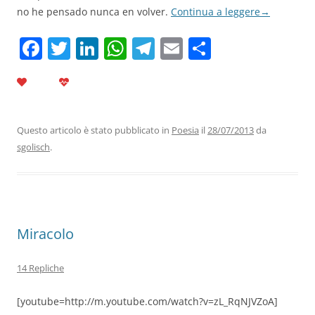
no he pensado nunca en volver.
Continua a leggere
→
F
T
Li
W
T
E
C
a
w
n
h
el
m
o
c
itt
k
at
e
ai
n
e
er
e
s
gr
l
di
b
dI
A
a
vi
Questo articolo è stato pubblicato in
Poesia
il
28/07/2013
da
sgolisch
.
o
n
p
m
di
o
p
k
Miracolo
14 Repliche
[youtube=http://m.youtube.com/watch?v=zL_RqNJVZoA]