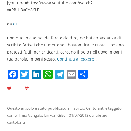
[youtube=https://www.youtube.com/watch?
v=PRUl3aCq86U]
da
qui
Con quello che hai da fare e da dire, ne hai abbastanza di
scribi e farisei che ti mettono i bastoni fra le ruote. Trovano
pretesti futili per criticarti, cercano il pelo nell’uovo in ogni
tua parola, in ogni gesto.
Continua a leggere
→
F
T
Li
W
T
E
C
a
w
n
h
el
m
o
c
itt
k
at
e
ai
n
e
er
e
s
gr
l
di
b
dI
A
a
vi
Questo articolo è stato pubblicato in
Fabrizio Centofanti
e taggato
come
Il mio Vangelo
,
Jan van Gilse
il
31/07/2013
da
fabrizio
o
n
p
m
di
centofanti
o
p