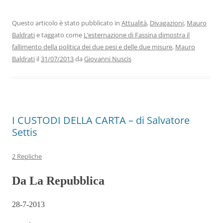
e
er
e
s
gr
l
di
b
dI
A
a
vi
Questo articolo è stato pubblicato in
Attualità
,
Divagazioni
,
Mauro
Baldrati
e taggato come
L’esternazione di Fassina dimostra il
o
n
p
m
di
fallimento della politica dei due pesi e delle due misure
,
Mauro
o
p
Baldrati
il
31/07/2013
da
Giovanni Nuscis
k
I CUSTODI DELLA CARTA – di Salvatore
Settis
2 Repliche
Da La Repubblica
28-7-2013