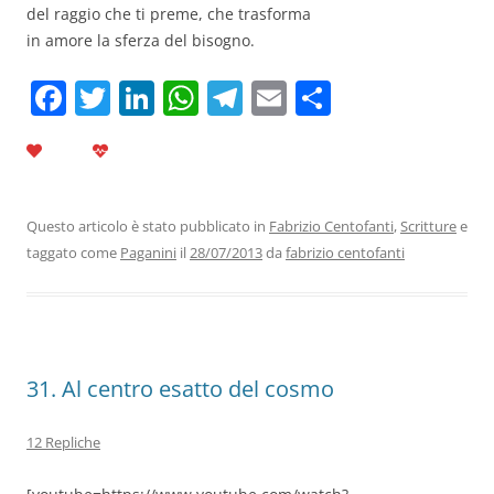
del raggio che ti preme, che trasforma
in amore la sferza del bisogno.
F
T
Li
W
T
E
C
a
w
n
h
el
m
o
c
itt
k
at
e
ai
n
e
er
e
s
gr
l
di
b
dI
A
a
vi
Questo articolo è stato pubblicato in
Fabrizio Centofanti
,
Scritture
e
taggato come
Paganini
il
28/07/2013
da
fabrizio centofanti
o
n
p
m
di
o
p
k
31. Al centro esatto del cosmo
12 Repliche