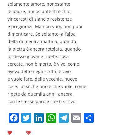
solamente amore, nonostante
le paure, nonostante il rischio,
vinceresti di slancio resistenze
e pregiudizi. Ma non vuoi, non puoi
dimenticare. Se soltanto, all’alba
della domenica mattina, quando
la pietra è ancora rotolata, quando
lo stesso giovane ripete: cosa
cercate, non è morto, è vivo, come
aveva detto negli scritti, è vivo
e vuole fare, delle vecchie, nuove
cose, lui sì che può e che vuole, come
ripete da duemila anni, ancora,
con le stesse parole che ti scrivo.
F
T
Li
W
T
E
C
a
w
n
h
el
m
o
c
itt
k
at
e
ai
n