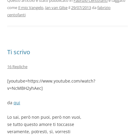
b
dI
A
a
vi
Questo articolo è stato pubblicato in
Fabrizio Centofanti
e taggato
come
Il mio Vangelo
,
Jan van Gilse
il
29/07/2013
da
fabrizio
o
n
p
m
di
centofanti
o
p
k
Ti scrivo
16 Repliche
[youtube=https://www.youtube.com/watch?
v=NcMBH2yhAec]
da
qui
Lo sai, però non puoi, però non vuoi,
se tutto questo amore ti toccasse
veramente, potresti, sì, vorresti