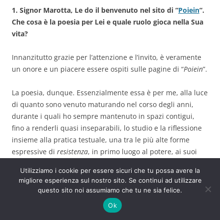
1. Signor Marotta, Le do il benvenuto nel sito di “
Poiein
“.
Che cosa è la poesia per Lei e quale ruolo gioca nella Sua
vita?
Innanzitutto grazie per l’attenzione e l’invito, è veramente
un onore e un piacere essere ospiti sulle pagine di “
Poiein
”.
La poesia, dunque. Essenzialmente essa è per me, alla luce
di quanto sono venuto maturando nel corso degli anni,
durante i quali ho sempre mantenuto in spazi contigui,
fino a renderli quasi inseparabili, lo studio e la riflessione
insieme alla pratica testuale, una tra le più alte forme
espressive di
resistenza
, in primo luogo al potere, ai suoi
emblemi, ai suoi simulacri, alle sue maschere e ai suoi
Utilizziamo i cookie per essere sicuri che tu possa avere la
rituali: insomma,
opposizione
a tutto ciò che da sempre
migliore esperienza sul nostro sito. Se continui ad utilizzare
nega l’
umano
in ogni sua manifestazione e diversità.
questo sito noi assumiamo che tu ne sia felice.
Continua a leggere
→
Ok