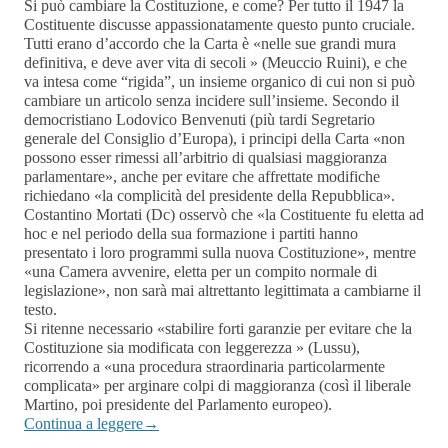
Si può cambiare la Costituzione, e come? Per tutto il 1947 la
Costituente discusse appassionatamente questo punto cruciale.
Tutti erano d’accordo che la Carta è «nelle sue grandi mura
definitiva, e deve aver vita di secoli » (Meuccio Ruini), e che
va intesa come “rigida”, un insieme organico di cui non si può
cambiare un articolo senza incidere sull’insieme. Secondo il
democristiano Lodovico Benvenuti (più tardi Segretario
generale del Consiglio d’Europa), i principi della Carta «non
possono esser rimessi all’arbitrio di qualsiasi maggioranza
parlamentare», anche per evitare che affrettate modifiche
richiedano «la complicità del presidente della Repubblica».
Costantino Mortati (Dc) osservò che «la Costituente fu eletta ad
hoc e nel periodo della sua formazione i partiti hanno
presentato i loro programmi sulla nuova Costituzione», mentre
«una Camera avvenire, eletta per un compito normale di
legislazione», non sarà mai altrettanto legittimata a cambiarne il
testo.
Si ritenne necessario «stabilire forti garanzie per evitare che la
Costituzione sia modificata con leggerezza » (Lussu),
ricorrendo a «una procedura straordinaria particolarmente
complicata» per arginare colpi di maggioranza (così il liberale
Martino, poi presidente del Parlamento europeo).
Continua a leggere
→