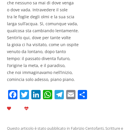
che nessuno sa mai di dove venga
o dove vada. Intravedere il sole
tra le foglie degli olmi e la sua scia
larga sull’acqua. Sì, comunque vada,
qualcosa sta cambiando lentamente.
Sentirlo qui, dove per tante volte
la gioia ci ha visitato, come un ospite
venuto da lontano, dopo tanto
tempo: il passato diventa futuro,
l’origine la meta, e il paradiso,
che noi immaginavamo nell’inizio,
comincia solo adesso, piano piano.
F
T
Li
W
T
E
C
a
w
n
h
el
m
o
c
itt
k
at
e
ai
n
e
er
e
s
gr
l
di
Questo articolo è stato pubblicato in
Fabrizio Centofanti
,
Scritture
e