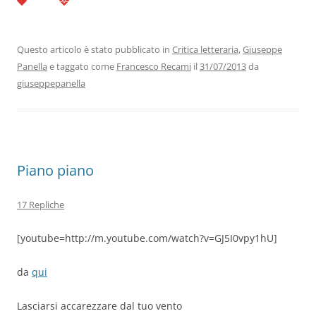
c
itt
k
at
e
ai
n
e
er
e
s
gr
l
di
b
dI
A
a
vi
Questo articolo è stato pubblicato in
Critica letteraria
,
Giuseppe
Panella
e taggato come
Francesco Recami
il
31/07/2013
da
o
n
p
m
di
giuseppepanella
o
p
k
Piano piano
17 Repliche
[youtube=http://m.youtube.com/watch?v=GJ5I0vpy1hU]
da
qui
Lasciarsi accarezzare dal tuo vento