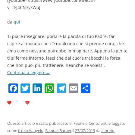
[youtube=https://www.youtube.com/watch?
v=TFJ4hN7vxWo]
da
qui
Ti piace insegnare, portare la parola di tuo Padre, far
capire al mondo che c’è qualcuno che si prende cura, che
ama come nessuno potrebbe immaginare. Appena la gente
ti si ferma intorno, lasci che dal cuore trabocchi la forza
che non puoi più trattenere, neanche se volessi.
Continua a leggere
→
F
T
Li
W
T
E
C
a
w
n
h
el
m
o
c
itt
k
at
e
ai
n
e
er
e
s
gr
l
di
b
dI
A
a
vi
Questo articolo è stato pubblicato in
Fabrizio Centofanti
e taggato
come
Il mio Vangelo
,
Samuel Barber
il
27/07/2013
da
fabrizio