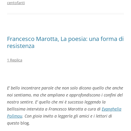
o
n
p
m
di
centofanti
o
p
k
Francesco Marotta, La poesia: una forma di
resistenza
1 Replica
E’ bello incontrare parole che non solo dicono quello che anche
noi sentiamo, ma che ampliano e approfondiscono i confini del
nostro sentire. E’ quello che mi è successo leggendo la
bellissima intervista a Francesco Marotta a cura di
Evanghelìa
Polìmou
. Con gioia invito a leggerla gli amici e i lettori di
questo
blog
.