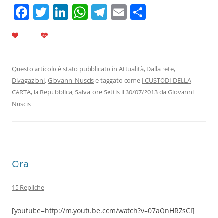
F
T
Li
W
T
E
C
a
w
n
h
el
m
o
c
itt
k
at
e
ai
n
e
er
e
s
gr
l
di
b
dI
A
a
vi
Questo articolo è stato pubblicato in
Attualità
,
Dalla rete
,
Divagazioni
,
Giovanni Nuscis
e taggato come
I CUSTODI DELLA
o
n
p
m
di
CARTA
,
la Repubblica
,
Salvatore Settis
il
30/07/2013
da
Giovanni
o
p
Nuscis
k
Ora
15 Repliche
[youtube=http://m.youtube.com/watch?v=07aQnHRZsCI]