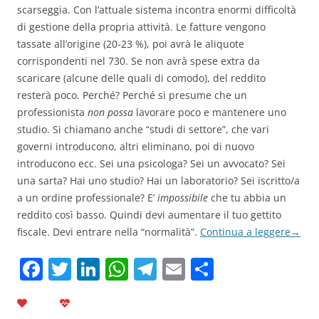
scarseggia. Con l’attuale sistema incontra enormi difficoltà
di gestione della propria attività. Le fatture vengono
tassate all’origine (20-23 %), poi avrà le aliquote
corrispondenti nel 730. Se non avrà spese extra da
scaricare (alcune delle quali di comodo), del reddito
resterà poco. Perché? Perché si presume che un
professionista
non possa
lavorare poco e mantenere uno
studio. Si chiamano anche “studi di settore”, che vari
governi introducono, altri eliminano, poi di nuovo
introducono ecc. Sei una psicologa? Sei un avvocato? Sei
una sarta? Hai uno studio? Hai un laboratorio? Sei iscritto/a
a un ordine professionale? E’
impossibile
che tu abbia un
reddito così basso. Quindi devi aumentare il tuo gettito
fiscale. Devi entrare nella “normalità”.
Continua a leggere
→
F
T
Li
W
T
E
C
a
w
n
h
el
m
o
c
itt
k
at
e
ai
n