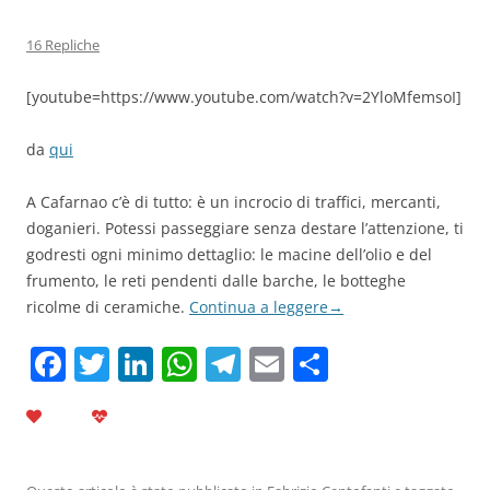
16 Repliche
[youtube=https://www.youtube.com/watch?v=2YloMfemsoI]
da
qui
A Cafarnao c’è di tutto: è un incrocio di traffici, mercanti,
doganieri. Potessi passeggiare senza destare l’attenzione, ti
godresti ogni minimo dettaglio: le macine dell’olio e del
frumento, le reti pendenti dalle barche, le botteghe
ricolme di ceramiche.
Continua a leggere
→
F
T
Li
W
T
E
C
a
w
n
h
el
m
o
c
itt
k
at
e
ai
n
e
er
e
s
gr
l
di