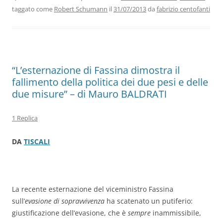
b
dI
A
a
vi
taggato come
Robert Schumann
il
31/07/2013
da
fabrizio centofanti
o
n
p
m
di
o
p
k
“L’esternazione di Fassina dimostra il
fallimento della politica dei due pesi e delle
due misure” – di Mauro BALDRATI
1 Replica
DA
TISCALI
La recente esternazione del viceministro Fassina
sull’
evasione di sopravvivenza
ha scatenato un putiferio:
giustificazione dell’evasione, che è
sempre
inammissibile,