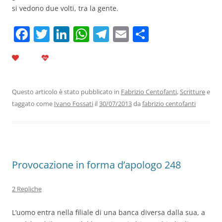
si vedono due volti, tra la gente.
F
T
Li
W
T
E
C
a
w
n
h
el
m
o
c
itt
k
at
e
ai
n
e
er
e
s
gr
l
di
b
dI
A
a
vi
Questo articolo è stato pubblicato in
Fabrizio Centofanti
,
Scritture
e
taggato come
Ivano Fossati
il
30/07/2013
da
fabrizio centofanti
o
n
p
m
di
o
p
k
Provocazione in forma d’apologo 248
2 Repliche
L’uomo entra nella filiale di una banca diversa dalla sua, a