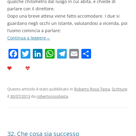
qualche chilometro dal luogo in cui abita, e chiede di
parlare con il direttore.
Dopo una breve attesa viene fatto accomodare. I due si
guardano negli occhi un istante, valutandosi a vicenda, poi
l’uomo comincia a parlare:
Continua a leggere
→
F
T
Li
W
T
E
C
a
w
n
h
el
m
o
c
itt
k
at
e
ai
n
e
er
e
s
gr
l
di
b
dI
A
a
vi
Questo articolo è stato pubblicato in
Roberto Rossi Testa
,
Scritture
il
30/07/2013
da
robertorossitesta
.
o
n
p
m
di
o
p
k
32. Che cosa sia successo