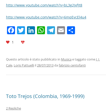
http://www.youtube.com/watch?v=bL3g2JxfJt8
http://www.youtube.com/watch?v=6mqEvcEl4u4
F
T
Li
W
T
E
C
a
w
n
h
el
m
o
1
c
itt
k
at
e
ai
n
e
er
e
s
gr
l
di
b
dI
A
a
vi
Questo articolo è stato pubblicato in
Musica
e taggato come
J. J.
Cale
,
Loris Pattuelli
il
28/07/2013
da
fabrizio centofanti
o
n
p
m
di
o
p
k
Toto Trejos (Colombia, 1969-1999)
2 Repliche