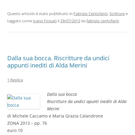
e
er
e
s
gr
l
di
b
dI
A
a
vi
Questo articolo è stato pubblicato in
Fabrizio Centofanti
,
Scritture
e
taggato come
Ivano Fossati
il
29/07/2013
da
fabrizio centofanti
o
n
p
m
di
o
p
k
Dalla sua bocca. Riscritture da undici
appunti inediti di Alda Merini
1 Replica
Dalla sua bocca
Riscritture da undici apunti inediti di Alda
Merini
di Michele Caccamo e Maria Grazia Calandrone
ZONA 2013 – pp. 76
euro 10