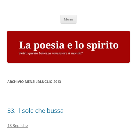
Vai
al
La poesia e lo spirito
contenuto
Potrà questa bellezza rovesciare il mondo?
Menu
ARCHIVIO MENSILE:
LUGLIO 2013
33. Il sole che bussa
18 Repliche