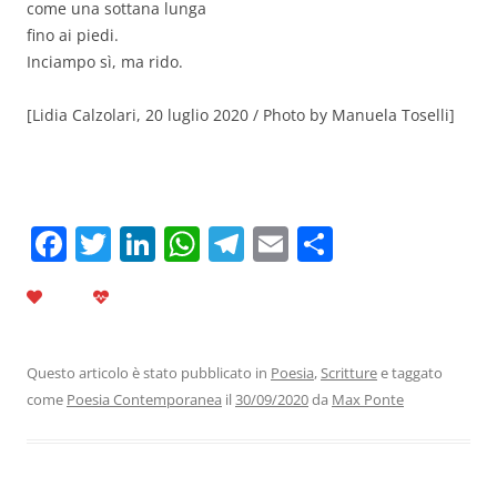
come una sottana lunga
fino ai piedi.
Inciampo sì, ma rido.
[Lidia Calzolari, 20 luglio 2020 / Photo by Manuela Toselli]
F
T
Li
W
T
E
C
a
w
n
h
el
m
o
c
itt
k
at
e
ai
n
e
er
e
s
gr
l
di
b
dI
A
a
vi
Questo articolo è stato pubblicato in
Poesia
,
Scritture
e taggato
come
Poesia Contemporanea
il
30/09/2020
da
Max Ponte
o
n
p
m
di
o
p
k