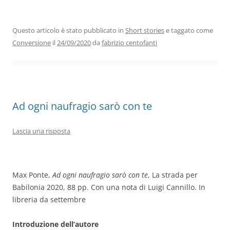
c
itt
k
at
e
ai
n
e
er
e
s
gr
l
di
b
dI
A
a
vi
Questo articolo è stato pubblicato in
Short stories
e taggato come
Conversione
il
24/09/2020
da
fabrizio centofanti
o
n
p
m
di
o
p
k
Ad ogni naufragio sarò con te
Lascia una risposta
Max Ponte,
Ad ogni naufragio sarò con te
, La strada per
Babilonia 2020, 88 pp. Con una nota di Luigi Cannillo. In
libreria da settembre
Introduzione dell’autore