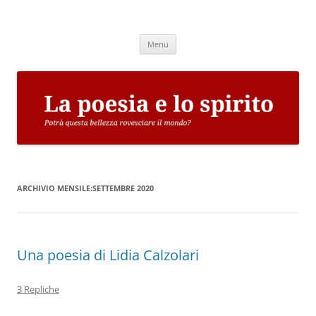
Vai
al
La poesia e lo spirito
contenuto
Potrà questa bellezza rovesciare il mondo?
Menu
ARCHIVIO MENSILE:
SETTEMBRE 2020
Una poesia di Lidia Calzolari
3 Repliche