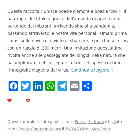
Questa raccolta riunisce poesie d’amore e poesie “civili”, il
naufragio del titolo è quello dell’umanità di questi anni,
partendo dai migranti arrivando sino alla pandemia,
passando attraverso le nostre vite personali. Umani prima
chiusi sulle navi, col divieto di sbarcare, e poi chiusi in casa
con un raggio di 200 metri. Una limitazione quest’ultima
rivolta anche alle passeggiate dei singoli nella natura che
ha amplificato, nel susseguirsi di decreti spesso nebulosi,
l’innegabile tragedia del virus.
Continua a leggere
→
F
T
Li
W
T
E
C
a
w
n
h
el
m
o
c
itt
k
at
e
ai
n
e
er
e
s
gr
l
di
b
dI
A
a
vi
Questo articolo è stato pubblicato in
Poesia
,
Scritture
e taggato
come
Poesia Contemporanea
il
23/09/2020
da
Max Ponte
o
n
p
m
di