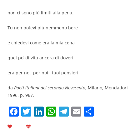
non ci sono più limiti alla pena…
Tu non potevi più nemmeno bere
e chiedevi come era la mia cena,
quel po’ di vita ancora di doveri
era per noi, per noi i tuoi pensieri.
da
Poeti italiani del secondo Novecento
, Milano, Mondadori
1996, p. 967.
F
T
Li
W
T
E
C
a
w
n
h
el
m
o
c
itt
k
at
e
ai
n