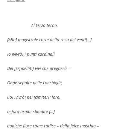
Al terzo terno.
[Alla] magistrale corte della rosa dei venti
[…]
Io [vivrò] i punti cardinali
Dei
[
seppelliti
]
vivi che pregherò –
Onde sepolte nelle conchiglie,
[
io
]
[
vivrò
]
nei [cimiteri] loro,
le foto ormai sbiadite
[…]
qualche fiore come radice –
della felce maschio
–