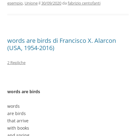
esempio
,
Unione
il
30/09/2020
da
fabrizio centofanti
o
n
p
m
di
o
p
k
words are birds di Francisco X. Alarcon
(USA, 1954-2016)
2 Repliche
words are birds
words
are birds
that arrive
with books
and spring