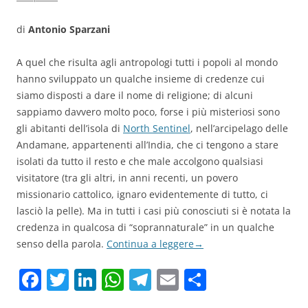
di
Antonio Sparzani
A quel che risulta agli antropologi tutti i popoli al mondo
hanno sviluppato un qualche insieme di credenze cui
siamo disposti a dare il nome di religione; di alcuni
sappiamo davvero molto poco, forse i più misteriosi sono
gli abitanti dell’isola di
North Sentinel
, nell’arcipelago delle
Andamane, appartenenti all’India, che ci tengono a stare
isolati da tutto il resto e che male accolgono qualsiasi
visitatore (tra gli altri, in anni recenti, un povero
missionario cattolico, ignaro evidentemente di tutto, ci
lasciò la pelle). Ma in tutti i casi più conosciuti si è notata la
credenza in qualcosa di “soprannaturale” in un qualche
senso della parola.
Continua a leggere
→
F
T
Li
W
T
E
C
a
w
n
h
el
m
o