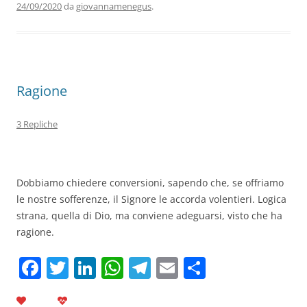
24/09/2020
da
giovannamenegus
.
o
n
p
m
di
o
p
k
Ragione
3 Repliche
Dobbiamo chiedere conversioni, sapendo che, se offriamo
le nostre sofferenze, il Signore le accorda volentieri. Logica
strana, quella di Dio, ma conviene adeguarsi, visto che ha
ragione.
F
T
Li
W
T
E
C
a
w
n
h
el
m
o