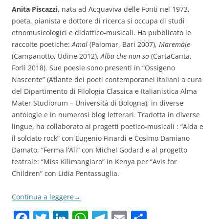
Anita Piscazzi
, nata ad Acquaviva delle Fonti nel 1973,
poeta, pianista e dottore di ricerca si occupa di studi
etnomusicologici e didattico-musicali. Ha pubblicato le
raccolte poetiche:
Amal
(Palomar, Bari 2007),
Maremàje
(Campanotto, Udine 2012),
Alba che non so
(CartaCanta,
Forlì 2018). Sue poesie sono presenti in “Ossigeno
Nascente” (Atlante dei poeti contemporanei italiani a cura
del Dipartimento di Filologia Classica e Italianistica Alma
Mater Studiorum – Università di Bologna), in diverse
antologie e in numerosi blog letterari. Tradotta in diverse
lingue, ha collaborato ai progetti poetico-musicali : “Alda e
il soldato rock” con Eugenio Finardi e Cosimo Damiano
Damato, “Ferma l’Ali” con Michel Godard e al progetto
teatrale: “Miss Kilimangiaro” in Kenya per “Avis for
Children” con Lidia Pentassuglia.
Continua a leggere
→
F
T
Li
W
T
E
C