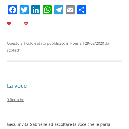
F
T
Li
W
T
E
C
a
w
n
h
el
m
o
c
itt
k
at
e
ai
n
e
er
e
s
gr
l
di
b
dI
A
a
vi
Questo articolo è stato pubblicato in
Poesia
il
29/09/2020
da
sgolisch
.
o
n
p
m
di
o
p
k
La voce
3 Repliche
Gesù invita Gabrielle ad ascoltare la voce che le parla