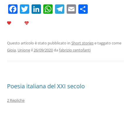
F
T
Li
W
T
E
C
a
w
n
h
el
m
o
c
itt
k
at
e
ai
n
e
er
e
s
gr
l
di
b
dI
A
a
vi
Questo articolo è stato pubblicato in
Short stories
e taggato come
Gioia
,
Unione
il
26/09/2020
da
fabrizio centofanti
o
n
p
m
di
o
p
k
Poesia italiana del XXI secolo
2 Repliche