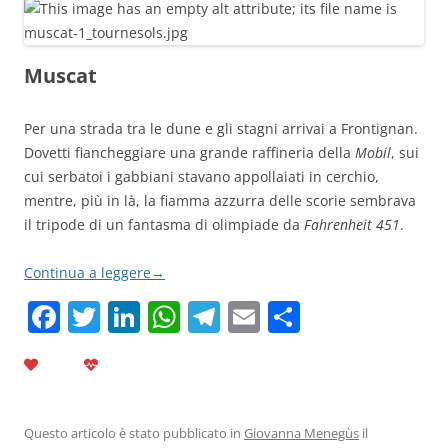
Muscat
Per una strada tra le dune e gli stagni arrivai a Frontignan.
Dovetti fiancheggiare una grande raffineria della
Mobil
, sui
cui serbatoi i gabbiani stavano appollaiati in cerchio,
mentre, più in là, la fiamma azzurra delle scorie sembrava
il tripode di un fantasma di olimpiade da
Fahrenheit 451
.
Continua a leggere
→
F
T
Li
W
T
E
C
a
w
n
h
el
m
o
c
itt
k
at
e
ai
n
e
er
e
s
gr
l
di
b
dI
A
a
vi
Questo articolo è stato pubblicato in
Giovanna Menegùs
il