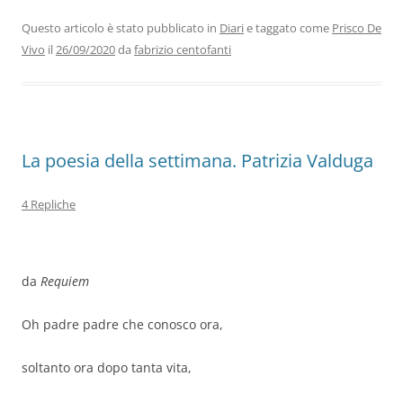
e
er
e
s
gr
l
di
b
dI
A
a
vi
Questo articolo è stato pubblicato in
Diari
e taggato come
Prisco De
Vivo
il
26/09/2020
da
fabrizio centofanti
o
n
p
m
di
o
p
k
La poesia della settimana. Patrizia Valduga
4 Repliche
da
Requiem
Oh padre padre che conosco ora,
soltanto ora dopo tanta vita,