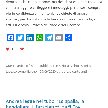
dentro, e che non s’impone, ma desidera essere cercata. La
esorta a leggere e rileggere i messaggi, per essere sempre
più in confidenza e in sintonia. Le chiede di amare il
silenzio, perché solo così la buona notizia si fa strada, si
attua il circolo virtuoso del dare e del ricevere.
F
T
Li
W
T
E
C
a
w
n
h
el
m
o
1
c
itt
k
at
e
ai
n
e
er
e
s
gr
l
di
b
dI
A
a
vi
Questo articolo è stato pubblicato in
Scritture
,
Short stories
e
taggato come
dialogo
il
29/09/2020
da
fabrizio centofanti
o
n
p
m
di
o
p
k
Andrea legge nel tubo: “La spalla, la
bandoliera, il fazzoletto”, da “I Tre