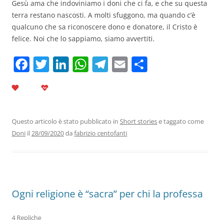
Gesù ama che indoviniamo i doni che ci fa, e che su questa
terra restano nascosti. A molti sfuggono, ma quando c’è
qualcuno che sa riconoscere dono e donatore, il Cristo è
felice. Noi che lo sappiamo, siamo avvertiti.
F
T
Li
W
T
E
C
a
w
n
h
el
m
o
c
itt
k
at
e
ai
n
e
er
e
s
gr
l
di
b
dI
A
a
vi
Questo articolo è stato pubblicato in
Short stories
e taggato come
Doni
il
28/09/2020
da
fabrizio centofanti
o
n
p
m
di
o
p
k
Ogni religione è “sacra” per chi la professa
4 Repliche