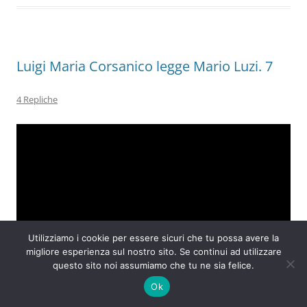
o
p
k
Luigi Maria Corsanico legge Mario Luzi. 7
4 Repliche
Utilizziamo i cookie per essere sicuri che tu possa avere la
migliore esperienza sul nostro sito. Se continui ad utilizzare
questo sito noi assumiamo che tu ne sia felice.
Ok
da
qui