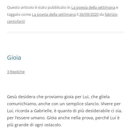
e
er
e
s
gr
l
di
b
dI
A
a
vi
Questo articolo è stato pubblicato in
La poesia della settimana
e
taggato come
La poesia della settimana
il
26/09/2020
da
fabrizio
o
n
p
m
di
centofanti
o
p
k
Gioia
3 Repliche
Gesù desidera che proviamo gioia per Lui, che gliela
comunichiamo, anche con un semplice slancio. Vivere per
Lui, ricorda a Gabrielle, è quanto di più desiderabile ci sia,
per l’essere umano. Gioia anche nella prova, perché Lui è
più grande di ogni ostacolo.