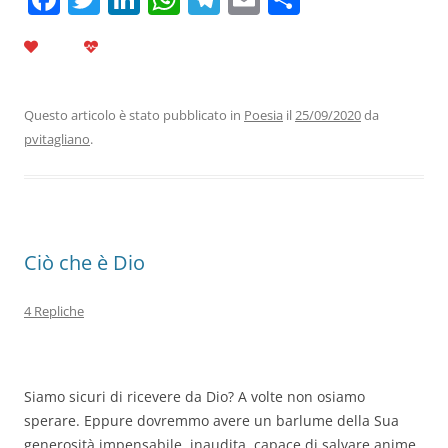
a
w
n
h
el
m
o
c
itt
k
at
e
ai
n
e
er
e
s
gr
l
di
b
dI
A
a
vi
Questo articolo è stato pubblicato in
Poesia
il
25/09/2020
da
pvitagliano
.
o
n
p
m
di
o
p
k
Ciò che è Dio
4 Repliche
Siamo sicuri di ricevere da Dio? A volte non osiamo
sperare. Eppure dovremmo avere un barlume della Sua
generosità impensabile, inaudita, capace di salvare anime