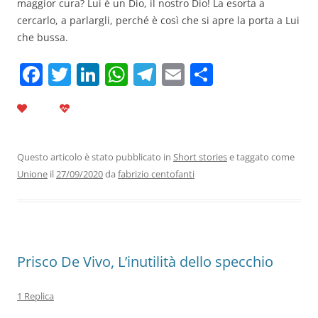
maggior cura? Lui è un Dio, il nostro Dio! La esorta a
cercarlo, a parlargli, perché è così che si apre la porta a Lui
che bussa.
F
T
Li
W
T
E
C
a
w
n
h
el
m
o
c
itt
k
at
e
ai
n
e
er
e
s
gr
l
di
b
dI
A
a
vi
Questo articolo è stato pubblicato in
Short stories
e taggato come
Unione
il
27/09/2020
da
fabrizio centofanti
o
n
p
m
di
o
p
k
Prisco De Vivo, L’inutilità dello specchio
1 Replica