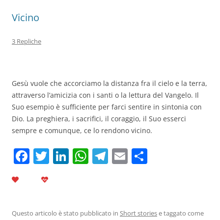
Vicino
3 Repliche
Gesù vuole che accorciamo la distanza fra il cielo e la terra,
attraverso l’amicizia con i santi o la lettura del Vangelo. Il
Suo esempio è sufficiente per farci sentire in sintonia con
Dio. La preghiera, i sacrifici, il coraggio, il Suo esserci
sempre e comunque, ce lo rendono vicino.
F
T
Li
W
T
E
C
a
w
n
h
el
m
o
c
itt
k
at
e
ai
n
e
er
e
s
gr
l
di
b
dI
A
a
vi
Questo articolo è stato pubblicato in
Short stories
e taggato come