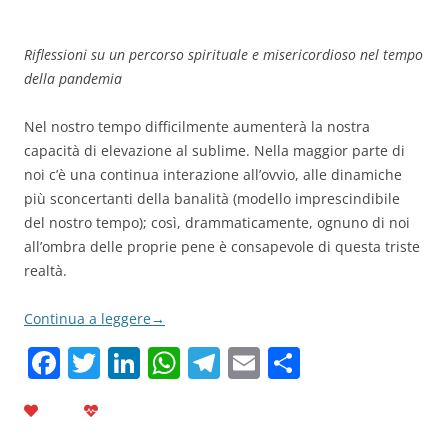
Riflessioni su un percorso spirituale e misericordioso nel tempo
della pandemia
Nel nostro tempo difficilmente aumenterà la nostra
capacità di elevazione al sublime. Nella maggior parte di
noi c’è una continua interazione all’ovvio, alle dinamiche
più sconcertanti della banalità (modello imprescindibile
del nostro tempo); così, drammaticamente, ognuno di noi
all’ombra delle proprie pene è consapevole di questa triste
realtà.
Continua a leggere
→
F
T
Li
W
T
E
C
a
w
n
h
el
m
o
c
itt
k
at
e
ai
n