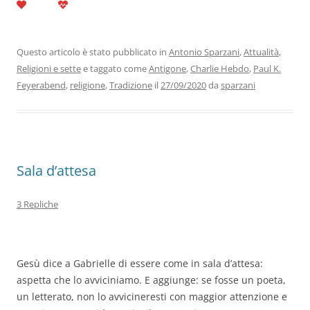
c
itt
k
at
e
ai
n
e
er
e
s
gr
l
di
b
dI
A
a
vi
Questo articolo è stato pubblicato in
Antonio Sparzani
,
Attualità
,
Religioni e sette
e taggato come
Antigone
,
Charlie Hebdo
,
Paul K.
o
n
p
m
di
Feyerabend
,
religione
,
Tradizione
il
27/09/2020
da
sparzani
o
p
k
Sala d’attesa
3 Repliche
Gesù dice a Gabrielle di essere come in sala d’attesa:
aspetta che lo avviciniamo. E aggiunge: se fosse un poeta,
un letterato, non lo avvicineresti con maggior attenzione e