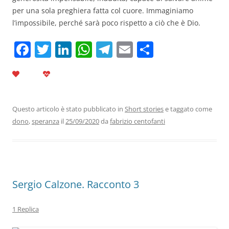
per una sola preghiera fatta col cuore. Immaginiamo
l’impossibile, perché sarà poco rispetto a ciò che è Dio.
F
T
Li
W
T
E
C
a
w
n
h
el
m
o
c
itt
k
at
e
ai
n
e
er
e
s
gr
l
di
b
dI
A
a
vi
Questo articolo è stato pubblicato in
Short stories
e taggato come
dono
,
speranza
il
25/09/2020
da
fabrizio centofanti
o
n
p
m
di
o
p
k
Sergio Calzone. Racconto 3
1 Replica