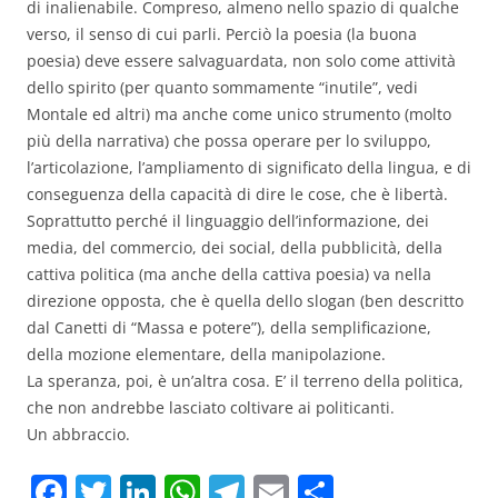
di inalienabile. Compreso, almeno nello spazio di qualche
verso, il senso di cui parli. Perciò la poesia (la buona
poesia) deve essere salvaguardata, non solo come attività
dello spirito (per quanto sommamente “inutile”, vedi
Montale ed altri) ma anche come unico strumento (molto
più della narrativa) che possa operare per lo sviluppo,
l’articolazione, l’ampliamento di significato della lingua, e di
conseguenza della capacità di dire le cose, che è libertà.
Soprattutto perché il linguaggio dell’informazione, dei
media, del commercio, dei social, della pubblicità, della
cattiva politica (ma anche della cattiva poesia) va nella
direzione opposta, che è quella dello slogan (ben descritto
dal Canetti di “Massa e potere”), della semplificazione,
della mozione elementare, della manipolazione.
La speranza, poi, è un’altra cosa. E’ il terreno della politica,
che non andrebbe lasciato coltivare ai politicanti.
Un abbraccio.
F
T
Li
W
T
E
C