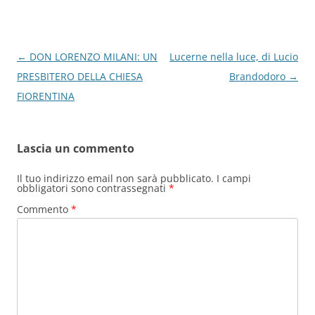
Navigazione
←
DON LORENZO MILANI: UN
Lucerne nella luce, di Lucio
articolo
PRESBITERO DELLA CHIESA
Brandodoro
→
FIORENTINA
Lascia un commento
Il tuo indirizzo email non sarà pubblicato.
I campi
obbligatori sono contrassegnati
*
Commento
*