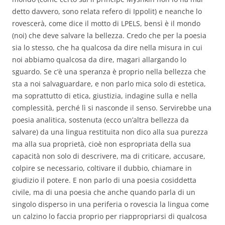
detto davvero, sono relata refero di Ippolit) e neanche lo
rovescerà, come dice il motto di LPELS, bensì è il mondo
(noi) che deve salvare la bellezza. Credo che per la poesia
sia lo stesso, che ha qualcosa da dire nella misura in cui
noi abbiamo qualcosa da dire, magari allargando lo
sguardo. Se c’è una speranza è proprio nella bellezza che
sta a noi salvaguardare, e non parlo mica solo di estetica,
ma soprattutto di etica, giustizia, indagine sulla e nella
complessità, perché lì si nasconde il senso. Servirebbe una
poesia analitica, sostenuta (ecco un’altra bellezza da
salvare) da una lingua restituita non dico alla sua purezza
ma alla sua proprietà, cioè non espropriata della sua
capacità non solo di descrivere, ma di criticare, accusare,
colpire se necessario, coltivare il dubbio, chiamare in
giudizio il potere. E non parlo di una poesia cosiddetta
civile, ma di una poesia che anche quando parla di un
singolo disperso in una periferia o rovescia la lingua come
un calzino lo faccia proprio per riappropriarsi di qualcosa