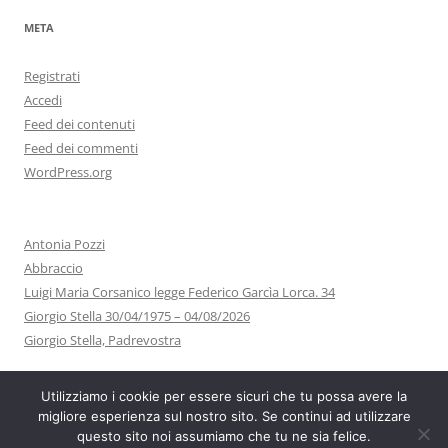
META
Registrati
Accedi
Feed dei contenuti
Feed dei commenti
WordPress.org
Antonia Pozzi
Abbraccio
Luigi Maria Corsanico legge Federico Garcìa Lorca. 34
Giorgio Stella 30/04/1975 – 04/08/2026
Giorgio Stella, Padrevostra
Utilizziamo i cookie per essere sicuri che tu possa avere la
migliore esperienza sul nostro sito. Se continui ad utilizzare
questo sito noi assumiamo che tu ne sia felice.