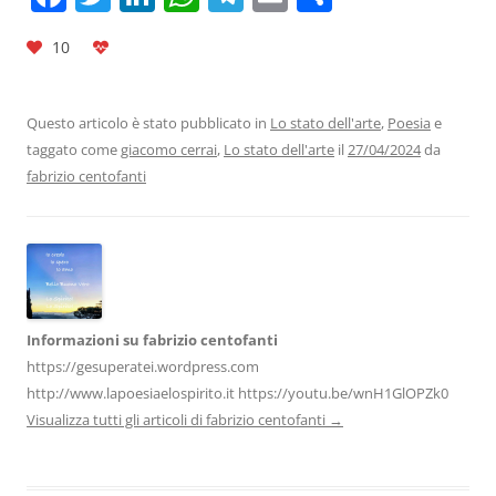
a
w
n
h
el
m
o
10
c
itt
k
at
e
ai
n
e
er
e
s
gr
l
di
b
dI
A
a
vi
Questo articolo è stato pubblicato in
Lo stato dell'arte
,
Poesia
e
taggato come
giacomo cerrai
,
Lo stato dell'arte
il
27/04/2024
da
o
n
p
m
di
fabrizio centofanti
o
p
k
Informazioni su fabrizio centofanti
https://gesuperatei.wordpress.com
http://www.lapoesiaelospirito.it https://youtu.be/wnH1GlOPZk0
Visualizza tutti gli articoli di fabrizio centofanti
→