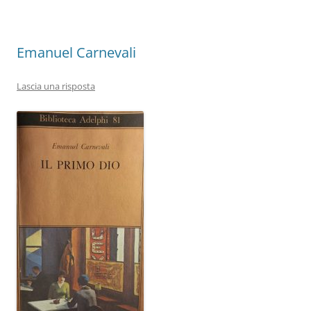
o
p
k
Emanuel Carnevali
Lascia una risposta