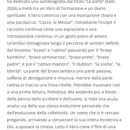
ha dedicato una autobiografia dal titolo
“La scelta”
(Sem,
2026) a metà tra un libro di formazione e un diario
spirituale. Il libro comincia con una esortazione chiara e
una parolaccia: “Cazzo, la Messa!”, nonostante l’incipit il
racconto continua come una espiazione e una
introspezione continua, in un gesto pieno di amore.
Un’enfasi immaginata lungo il percorso di sentieri definiti
dal binomio, “bravo” e “cattivo” passando per il “bravo
bambino”, “bravo seminarista”, “bravo prete”, “bravo
padre”, e poi il “cattivo maestro”, “il dubbio”, “la scelta”, “la
libertà”. La parte del bravo sembra una parte passiva,
sofferta di abnegazione e rinuncia, mentre dalla parte
cattiva si traccia una linea ribelle. Potrebbe risuonare così
a una prima lettura, frettolosa. Ma andando più a fondo
della penna dello scrittore e dell’uomo, si nota una acuta
analisi sia della sua stessa evoluzione personale che
dell’evoluzione della collettività. Un uomo che si è cercato
pregando, arrivando a consacrare la sua intera esistenza a
Dio, a sposare la chiesa. Letto il libro come il film di una