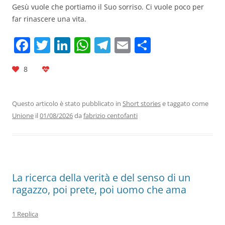
Gesù vuole che portiamo il Suo sorriso. Ci vuole poco per
far rinascere una vita.
F
T
Li
W
T
E
C
a
w
n
h
el
m
o
8
c
itt
k
at
e
ai
n
e
er
e
s
gr
l
di
b
dI
A
a
vi
Questo articolo è stato pubblicato in
Short stories
e taggato come
Unione
il
01/08/2026
da
fabrizio centofanti
o
n
p
m
di
o
p
k
La ricerca della verità e del senso di un
ragazzo, poi prete, poi uomo che ama
1 Replica