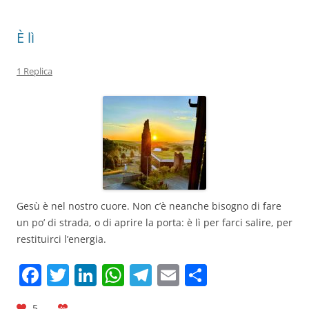
k
È lì
1 Replica
Gesù è nel nostro cuore. Non c’è neanche bisogno di fare
un po’ di strada, o di aprire la porta: è lì per farci salire, per
restituirci l’energia.
F
T
Li
W
T
E
C
a
w
n
h
el
m
o
5