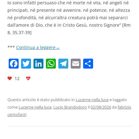
Io sono infatti persuaso che né morte né vita, né angeli né
principati, né presente né avvenire, né potenze, né altezza
né profondità, né alcun’altra creatura potrà mai separarci
dall’amore di Dio, che è in Cristo Gesù, nostro Signore
” [
Rm
8, 35.37-39]
***
Continua a leggere
→
F
T
Li
W
T
E
C
a
w
n
h
el
m
o
12
c
itt
k
at
e
ai
n
e
er
e
s
gr
l
di
b
dI
A
a
vi
Questo articolo è stato pubblicato in
Lucerne nella luce
e taggato
come
Lucerne nella luce
,
Lucio Brandodoro
il
02/08/2026
da
fabrizio
o
n
p
m
di
centofanti
o
p
k