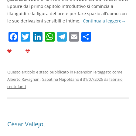
Eppure dal primo capitolo introduttivo si comincia a
illanguidire la figura del prete per fare spazio all’uomo con
le sue derivazioni sensibili e intime.
Continua a leggere
→
F
T
Li
W
T
E
C
a
w
n
h
el
m
o
c
itt
k
at
e
ai
n
e
er
e
s
gr
l
di
b
dI
A
a
vi
Questo articolo è stato pubblicato in
Recensioni
e taggato come
Alberto Ravagnani
,
Sabatina Napolitano
il
31/07/2026
da
fabrizio
o
n
p
m
di
centofanti
o
p
k
César Vallejo,