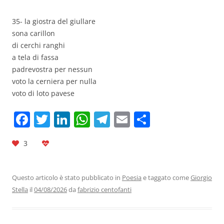
35- la giostra del giullare
sona carillon
di cerchi ranghi
a tela di fassa
padrevostra per nessun
voto la cerniera per nulla
voto di loto pavese
F
T
Li
W
T
E
C
a
w
n
h
el
m
o
3
c
itt
k
at
e
ai
n
e
er
e
s
gr
l
di
b
dI
A
a
vi
Questo articolo è stato pubblicato in
Poesia
e taggato come
Giorgio
Stella
il
04/08/2026
da
fabrizio centofanti
o
n
p
m
di
o
p