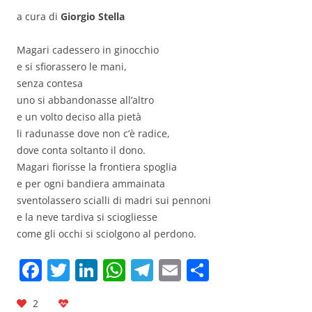
a cura di
Giorgio Stella
Magari cadessero in ginocchio
e si sfiorassero le mani,
senza contesa
uno si abbandonasse all’altro
e un volto deciso alla pietà
li radunasse dove non c’è radice,
dove conta soltanto il dono.
Magari fiorisse la frontiera spoglia
e per ogni bandiera ammainata
sventolassero scialli di madri sui pennoni
e la neve tardiva si sciogliesse
come gli occhi si sciolgono al perdono.
F
T
Li
W
T
E
C
a
w
n
h
el
m
o
2