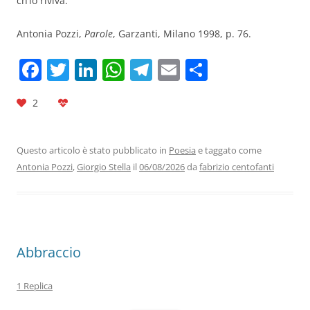
ch’io riviva.
Antonia Pozzi,
Parole
, Garzanti, Milano 1998, p. 76.
F
T
Li
W
T
E
C
a
w
n
h
el
m
o
2
c
itt
k
at
e
ai
n
e
er
e
s
gr
l
di
b
dI
A
a
vi
Questo articolo è stato pubblicato in
Poesia
e taggato come
Antonia Pozzi
,
Giorgio Stella
il
06/08/2026
da
fabrizio centofanti
o
n
p
m
di
o
p
k
Abbraccio
1 Replica