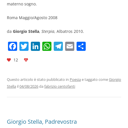
materno sogno.
Roma Maggio/Agosto 2008
da
Giorgio Stella
,
Sterpia
, Albatros 2010.
F
T
Li
W
T
E
C
a
w
n
h
el
m
o
12
c
itt
k
at
e
ai
n
e
er
e
s
gr
l
di
b
dI
A
a
vi
Questo articolo è stato pubblicato in
Poesia
e taggato come
Giorgio
Stella
il
04/08/2026
da
fabrizio centofanti
o
n
p
m
di
o
p
k
Giorgio Stella, Padrevostra