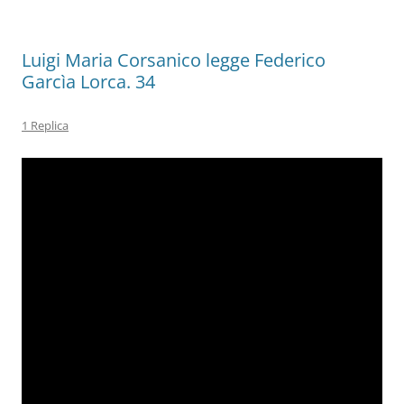
k
Luigi Maria Corsanico legge Federico
Garcìa Lorca. 34
1 Replica