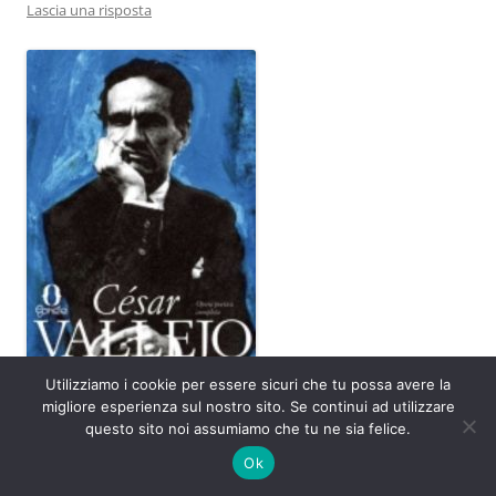
Lascia una risposta
Utilizziamo i cookie per essere sicuri che tu possa avere la
migliore esperienza sul nostro sito. Se continui ad utilizzare
a cura di
Giorgio Stella
questo sito noi assumiamo che tu ne sia felice.
Ok
Pietra nera su una pietra bianca