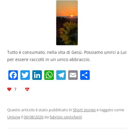
Tutto è consumato, nella vita di Gesù. Possiamo unirci a Lui
per essere raccolti in un unico abbraccio.
F
T
Li
W
T
E
C
a
w
n
h
el
m
o
7
c
itt
k
at
e
ai
n
e
er
e
s
gr
l
di
b
dI
A
a
vi
Questo articolo è stato pubblicato in
Short stories
e taggato come
Unione
il
06/08/2026
da
fabrizio centofanti
o
n
p
m
di
o
p