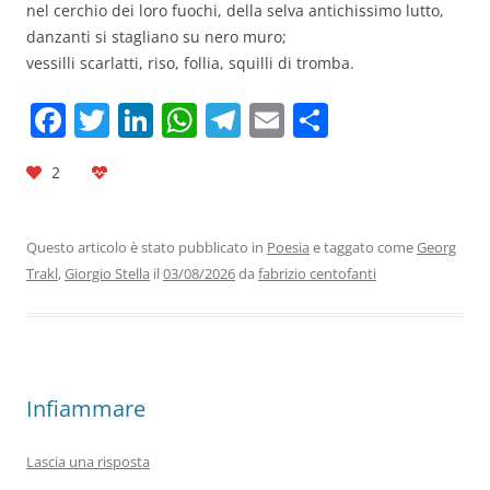
nel cerchio dei loro fuochi, della selva antichissimo lutto,
danzanti si stagliano su nero muro;
vessilli scarlatti, riso, follia, squilli di tromba.
F
T
Li
W
T
E
C
a
w
n
h
el
m
o
2
c
itt
k
at
e
ai
n
e
er
e
s
gr
l
di
b
dI
A
a
vi
Questo articolo è stato pubblicato in
Poesia
e taggato come
Georg
Trakl
,
Giorgio Stella
il
03/08/2026
da
fabrizio centofanti
o
n
p
m
di
o
p
k
Infiammare
Lascia una risposta