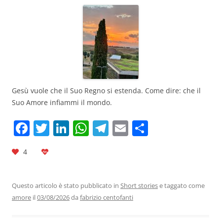
Gesù vuole che il Suo Regno si estenda. Come dire: che il
Suo Amore infiammi il mondo.
F
T
Li
W
T
E
C
a
w
n
h
el
m
o
4
c
itt
k
at
e
ai
n
e
er
e
s
gr
l
di
b
dI
A
a
vi
Questo articolo è stato pubblicato in
Short stories
e taggato come
amore
il
03/08/2026
da
fabrizio centofanti
o
n
p
m
di