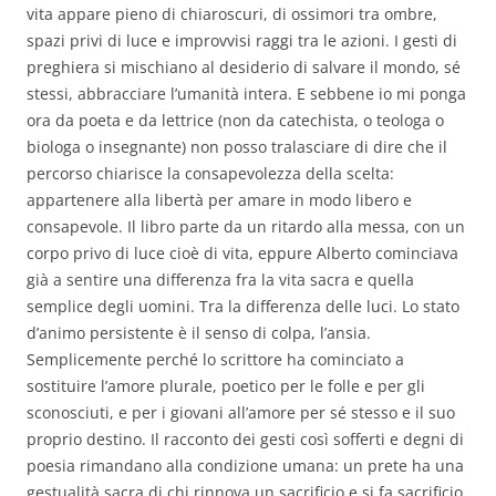
vita appare pieno di chiaroscuri, di ossimori tra ombre,
spazi privi di luce e improvvisi raggi tra le azioni. I gesti di
preghiera si mischiano al desiderio di salvare il mondo, sé
stessi, abbracciare l’umanità intera. E sebbene io mi ponga
ora da poeta e da lettrice (non da catechista, o teologa o
biologa o insegnante) non posso tralasciare di dire che il
percorso chiarisce la consapevolezza della scelta:
appartenere alla libertà per amare in modo libero e
consapevole. Il libro parte da un ritardo alla messa, con un
corpo privo di luce cioè di vita, eppure Alberto cominciava
già a sentire una differenza fra la vita sacra e quella
semplice degli uomini. Tra la differenza delle luci. Lo stato
d’animo persistente è il senso di colpa, l’ansia.
Semplicemente perché lo scrittore ha cominciato a
sostituire l’amore plurale, poetico per le folle e per gli
sconosciuti, e per i giovani all’amore per sé stesso e il suo
proprio destino. Il racconto dei gesti così sofferti e degni di
poesia rimandano alla condizione umana: un prete ha una
gestualità sacra di chi rinnova un sacrificio e si fa sacrificio.