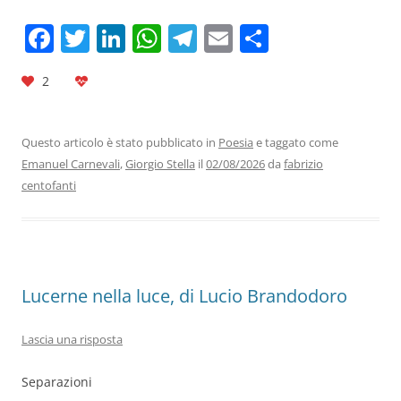
F
T
Li
W
T
E
C
a
w
n
h
el
m
o
2
c
itt
k
at
e
ai
n
e
er
e
s
gr
l
di
b
dI
A
a
vi
Questo articolo è stato pubblicato in
Poesia
e taggato come
Emanuel Carnevali
,
Giorgio Stella
il
02/08/2026
da
fabrizio
o
n
p
m
di
centofanti
o
p
k
Lucerne nella luce, di Lucio Brandodoro
Lascia una risposta
Separazioni