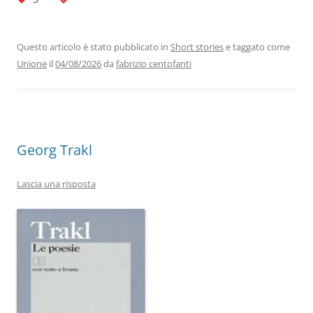
c
itt
k
at
e
ai
n
e
er
e
s
gr
l
di
b
dI
A
a
vi
Questo articolo è stato pubblicato in
Short stories
e taggato come
Unione
il
04/08/2026
da
fabrizio centofanti
o
n
p
m
di
o
p
k
Georg Trakl
Lascia una risposta