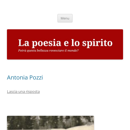
Vai
al
La poesia e lo spirito
contenuto
Potrà questa bellezza rovesciare il mondo?
Menu
Antonia Pozzi
Lascia una risposta