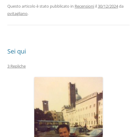
b
dI
A
a
vi
Questo articolo è stato pubblicato in
Recensioni
il
30/12/2024
da
pvitagliano
.
o
n
p
m
di
o
p
k
Sei qui
3 Repliche