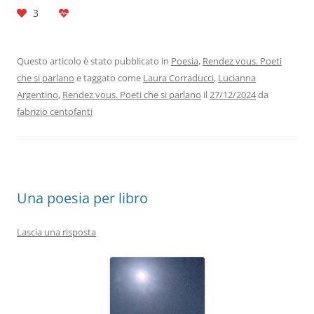
a
w
n
h
el
m
o
3
c
itt
k
at
e
ai
n
e
er
e
s
gr
l
di
b
dI
A
a
vi
Questo articolo è stato pubblicato in
Poesia
,
Rendez vous. Poeti
che si parlano
e taggato come
Laura Corraducci
,
Lucianna
o
n
p
m
di
Argentino
,
Rendez vous. Poeti che si parlano
il
27/12/2024
da
o
p
fabrizio centofanti
k
Una poesia per libro
Lascia una risposta