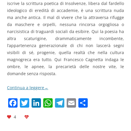
iscrive la scrittura poetica di Insolvenze, libera dal fardello
ideologico di eredità di accademie, è una scrittura nuda
ma anche antica. Il mal di vivere che la attraversa rifugge
da maschere e orpelli, nessuna rincorsa orgogliosa o
narcisistica di traguardi sociali da esibire. Qui la poesia ha
altra scaturigine, drammaticamente incombente,
l’appartenenza generazionale di chi non lascerà segni
visibili di sé, progenie, quella realtà che nella cultura
magnogreca era tutto. Qui Francesco Cagnetta indaga le
ombre, le apnee, la precarietà delle nostre vite, le
domande senza risposta.
Continua a leggere
→
F
T
Li
W
T
E
C
a
w
n
h
el
m
o
4
c
itt
k
at
e
ai
n
e
er
e
s
gr
l
di