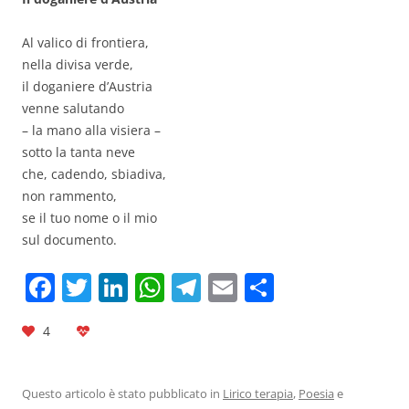
Al valico di frontiera,
nella divisa verde,
il doganiere d’Austria
venne salutando
– la mano alla visiera –
sotto la tanta neve
che, cadendo, sbiadiva,
non rammento,
se il tuo nome o il mio
sul documento.
F
T
Li
W
T
E
C
a
w
n
h
el
m
o
4
c
itt
k
at
e
ai
n
e
er
e
s
gr
l
di
b
dI
A
a
vi
Questo articolo è stato pubblicato in
Lirico terapia
,
Poesia
e