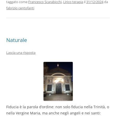
taggato come
Francesco Scarabicchi
,
Lirico terapia
il
31/12/2024
da
o
n
p
m
di
fabrizio centofanti
o
p
k
Naturale
Lascia una risposta
Fiducia è la parola d’ordine: non solo fiducia nella Trinità, o
nella Vergine Maria, ma anche negli angeli e nei santi: