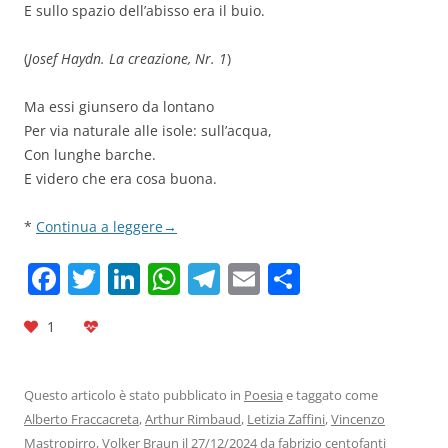
E sullo spazio dell’abisso era il buio.
(
Josef Haydn. La creazione, Nr. 1
)
Ma essi giunsero da lontano
Per via naturale alle isole: sull’acqua,
Con lunghe barche.
E videro che era cosa buona.
*
Continua a leggere
→
F
T
Li
W
T
E
C
a
w
n
h
el
m
o
1
c
itt
k
at
e
ai
n
e
er
e
s
gr
l
di
b
dI
A
a
vi
Questo articolo è stato pubblicato in
Poesia
e taggato come
Alberto Fraccacreta
,
Arthur Rimbaud
,
Letizia Zaffini
,
Vincenzo
o
n
p
m
di
Mastropirro
,
Volker Braun
il
27/12/2024
da
fabrizio centofanti