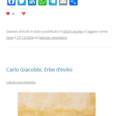
F
T
Li
W
T
E
C
a
w
n
h
el
m
o
4
c
itt
k
at
e
ai
n
e
er
e
s
gr
l
di
b
dI
A
a
vi
Questo articolo è stato pubblicato in
Short stories
e taggato come
Dare
il
27/12/2024
da
fabrizio centofanti
o
n
p
m
di
o
p
k
Carlo Giacobbi, Erbe d’esilio
Lascia una risposta