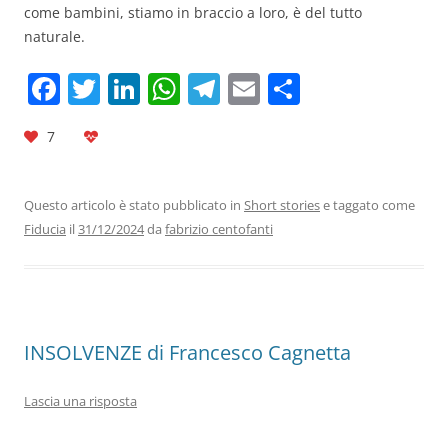
come bambini, stiamo in braccio a loro, è del tutto
naturale.
F
T
Li
W
T
E
C
a
w
n
h
el
m
o
7
c
itt
k
at
e
ai
n
e
er
e
s
gr
l
di
b
dI
A
a
vi
Questo articolo è stato pubblicato in
Short stories
e taggato come
Fiducia
il
31/12/2024
da
fabrizio centofanti
o
n
p
m
di
o
p
k
INSOLVENZE di Francesco Cagnetta
Lascia una risposta