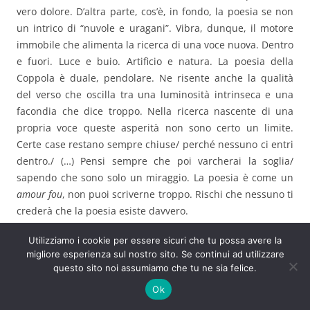
vero dolore. D’altra parte, cos’è, in fondo, la poesia se non
un intrico di “nuvole e uragani”. Vibra, dunque, il motore
immobile che alimenta la ricerca di una voce nuova. Dentro
e fuori. Luce e buio. Artificio e natura. La poesia della
Coppola è duale, pendolare. Ne risente anche la qualità
del verso che oscilla tra una luminosità intrinseca e una
facondia che dice troppo. Nella ricerca nascente di una
propria voce queste asperità non sono certo un limite.
Certe case restano sempre chiuse/ perché nessuno ci entri
dentro./ (…) Pensi sempre che poi varcherai la soglia/
sapendo che sono solo un miraggio. La poesia è come un
amour fou
, non puoi scriverne troppo. Rischi che nessuno ti
crederà che la poesia esiste davvero.
Utilizziamo i cookie per essere sicuri che tu possa avere la
Continua a leggere
→
migliore esperienza sul nostro sito. Se continui ad utilizzare
questo sito noi assumiamo che tu ne sia felice.
F
T
Li
W
T
E
C
Ok
a
w
n
h
el
m
o