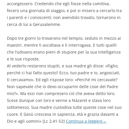
accorgessero. Credendo che egli fosse nella comitiva,
fecero una giornata di viaggio, e poi si misero a cercarlo tra
i parenti e i conoscenti; non avendolo trovato, tornarono in
cerca di lui a
Gerusalemme.
Dopo tre giorni lo trovarono nel tempio, seduto in mezzo ai
maestri, mentre li ascoltava e li interrogava. E tutti quelli
che l’udivano erano pieni di stupore per la sua intelligenza
e le sue risposte.
Al vederlo restarono stupiti, e sua madr
e gli disse: «Figlio,
perché ci hai fatto questo? Ecco, tuo padre e io, angosciati,
ti cercavamo». Ed egli rispose loro: «Perché mi cercavate?
Non sapevate che io devo occuparmi delle cose del Padre
mio?». Ma essi non compresero ciò che aveva detto loro.
S
cese dunque con loro e venne a Nàzaret e stava loro
sottomesso. Sua madre custodiva tutte queste cose nel suo
cuore. E Gesù cresceva in sapienza, età e grazia davanti a
Dio e agli uomini
»
[Lc 2,41-52]
Continua a leggere
→