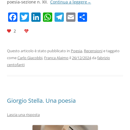
poesia-sezione n. XII.
Continua a leggere
→
F
T
Li
W
T
E
C
a
w
n
h
el
m
o
2
c
itt
k
at
e
ai
n
e
er
e
s
gr
l
di
b
dI
A
a
vi
Questo articolo è stato pubblicato in
Poesia
,
Recensioni
e taggato
come
Carlo Giacobbi
,
Franca Alaimo
il
26/12/2024
da
fabrizio
o
n
p
m
di
centofanti
o
p
k
Giorgio Stella. Una poesia
Lascia una risposta