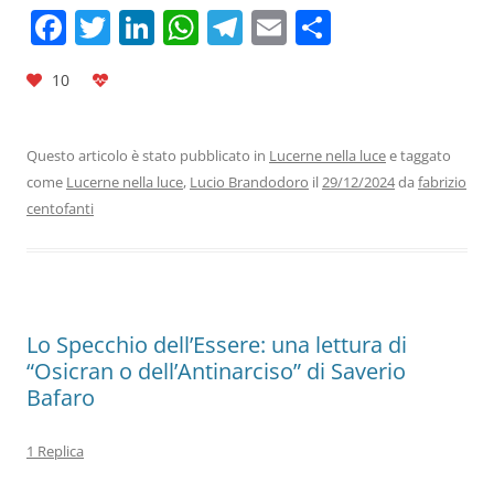
F
T
Li
W
T
E
C
a
w
n
h
el
m
o
10
c
itt
k
at
e
ai
n
e
er
e
s
gr
l
di
b
dI
A
a
vi
Questo articolo è stato pubblicato in
Lucerne nella luce
e taggato
come
Lucerne nella luce
,
Lucio Brandodoro
il
29/12/2024
da
fabrizio
o
n
p
m
di
centofanti
o
p
k
Lo Specchio dell’Essere: una lettura di
“Osicran o dell’Antinarciso” di Saverio
Bafaro
1 Replica