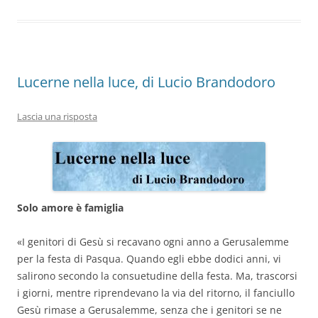
o
n
p
m
di
o
p
k
Lucerne nella luce, di Lucio Brandodoro
Lascia una risposta
Solo amore è famiglia
«I genitori di Gesù si recavano ogni anno a Gerusalemme
per la festa di Pasqua. Quando egli ebbe dodici anni, vi
salirono secondo la consuetudine della festa. Ma, trascorsi
i giorni, mentre riprendevano la via del ritorno, il
fanciullo
Gesù rimase a Gerusalemme, senza che i genitori se ne