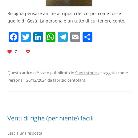
Bisogna pensare anche al riposo del corpo, come fosse
quello di Gesù. La persona è un tutto di cui tenere conto.
F
T
Li
W
T
E
C
a
w
n
h
el
m
o
7
c
itt
k
at
e
ai
n
e
er
e
s
gr
l
di
b
dI
A
a
vi
Questo articolo è stato pubblicato in
Short stories
e taggato come
Persona
il
26/12/2024
da
fabrizio centofanti
o
n
p
m
di
o
p
k
Venti di righe (per niente) facili
Lascia una risposta