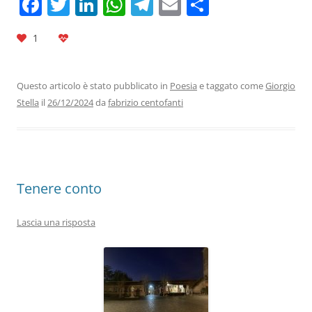
F
T
Li
W
T
E
C
a
w
n
h
el
m
o
1
c
itt
k
at
e
ai
n
e
er
e
s
gr
l
di
b
dI
A
a
vi
Questo articolo è stato pubblicato in
Poesia
e taggato come
Giorgio
Stella
il
26/12/2024
da
fabrizio centofanti
o
n
p
m
di
o
p
k
Tenere conto
Lascia una risposta