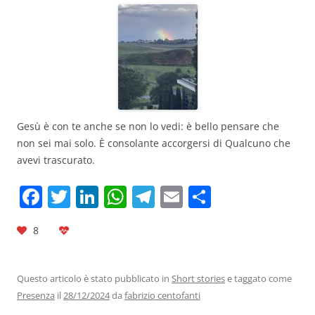
Gesù è con te anche se non lo vedi: è bello pensare che
non sei mai solo. È consolante accorgersi di Qualcuno che
avevi trascurato.
F
T
Li
W
T
E
C
a
w
n
h
el
m
o
8
c
itt
k
at
e
ai
n
e
er
e
s
gr
l
di
b
dI
A
a
vi
Questo articolo è stato pubblicato in
Short stories
e taggato come
Presenza
il
28/12/2024
da
fabrizio centofanti
o
n
p
m
di