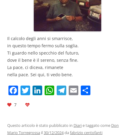
Il calcolo degli anni si smarrisce,
in questo tempo fermo sulla soglia.
Ti guardo nello specchio del futuro,
dove il bene è il sereno, senza fine.
La pace, ci diceva, rimanete
nella pace. Sei qui, ti vedo bene.
F
T
Li
W
T
E
C
a
w
n
h
el
m
o
7
c
itt
k
at
e
ai
n
e
er
e
s
gr
l
di
b
dI
A
a
vi
Questo articolo è stato pubblicato in
Diari
e taggato come
Don
Mario Torregrossa
il
30/12/2024
da
fabrizio centofanti