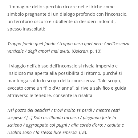
L’immagine dello specchio ricorre nelle liriche come
simbolo pregnante di un dialogo profondo con l’inconscio,
un territorio oscuro e ribollente di desideri indomiti,
spesso inascoltati:
Troppo fondo quel fondo / troppo nero quel nero / nell’assenza
verticale / degli amori mai avuti.
(
Osicran,
p. 10).
Il viaggio nell’abisso dell’inconscio si rivela impervio e
insidioso ma aperta alla possibilità di ritorno, purché si
mantenga saldo lo scopo della conoscenza. Tale scopo,
evocato come un “filo d’Arianna”, si rivela salvifico e guida
attraverso le tenebre, consente la risalita:
Nel pozzo dei desideri / trovi molto se perdi / mentre resti
sospeso / […] Solo oscillando tornerò / piegando forte la
schiena / aggrappato coi pugni / alla corda d’oro: / caduta e
risalita sono / la stessa luce emersa.
(
ivi
).