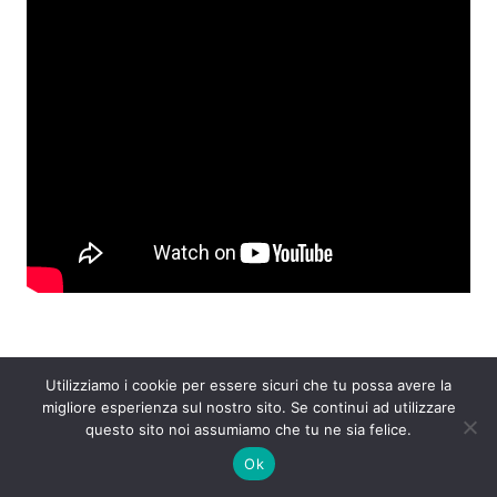
da
qui
Utilizziamo i cookie per essere sicuri che tu possa avere la
migliore esperienza sul nostro sito. Se continui ad utilizzare
F
T
Li
W
T
E
C
questo sito noi assumiamo che tu ne sia felice.
a
w
n
h
el
m
o
Ok
6
c
itt
k
at
e
ai
n