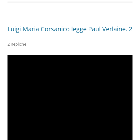
o
p
k
Luigi Maria Corsanico legge Paul Verlaine. 2
2 Repliche