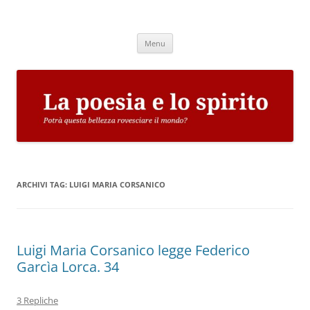
Vai
al
La poesia e lo spirito
contenuto
Potrà questa bellezza rovesciare il mondo?
Menu
ARCHIVI TAG:
LUIGI MARIA CORSANICO
Luigi Maria Corsanico legge Federico
Garcìa Lorca. 34
3 Repliche