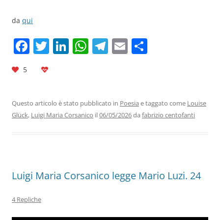
da
qui
F
T
Li
W
T
E
C
a
w
n
h
el
m
o
5
c
itt
k
at
e
ai
n
e
er
e
s
gr
l
di
b
dI
A
a
vi
Questo articolo è stato pubblicato in
Poesia
e taggato come
Louise
Glück
,
Luigi Maria Corsanico
il
06/05/2026
da
fabrizio centofanti
o
n
p
m
di
o
p
k
Luigi Maria Corsanico legge Mario Luzi. 24
4 Repliche