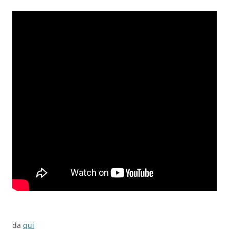
da
qui