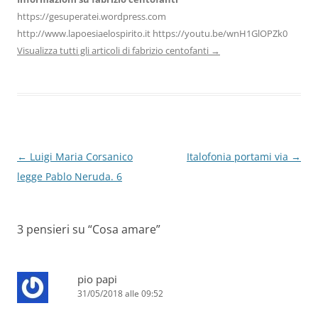
https://gesuperatei.wordpress.com
http://www.lapoesiaelospirito.it https://youtu.be/wnH1GlOPZk0
Visualizza tutti gli articoli di fabrizio centofanti
→
Navigazione
←
Luigi Maria Corsanico
Italofonia portami via
→
articolo
legge Pablo Neruda. 6
3 pensieri su “
Cosa amare
”
pio papi
31/05/2018 alle 09:52