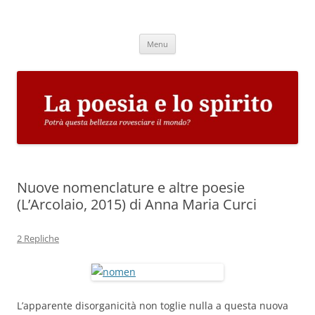
Vai
al
La poesia e lo spirito
contenuto
Potrà questa bellezza rovesciare il mondo?
Menu
Nuove nomenclature e altre poesie
(L’Arcolaio, 2015) di Anna Maria Curci
2 Repliche
L’apparente disorganicità non toglie nulla a questa nuova