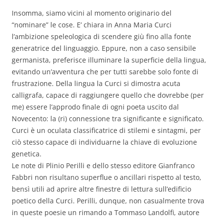
Insomma, siamo vicini al momento originario del
“nominare” le cose. E’ chiara in Anna Maria Curci
l’ambizione speleologica di scendere giù fino alla fonte
generatrice del linguaggio. Eppure, non a caso sensibile
germanista, preferisce illuminare la superficie della lingua,
evitando un’avventura che per tutti sarebbe solo fonte di
frustrazione. Della lingua la Curci si dimostra acuta
calligrafa, capace di raggiungere quello che dovrebbe (per
me) essere l’approdo finale di ogni poeta uscito dal
Novecento: la (ri) connessione tra significante e significato.
Curci è un oculata classificatrice di stilemi e sintagmi, per
ciò stesso capace di individuarne la chiave di evoluzione
genetica.
Le note di Plinio Perilli e dello stesso editore Gianfranco
Fabbri non risultano superflue o ancillari rispetto al testo,
bensì utili ad aprire altre finestre di lettura sull’edificio
poetico della Curci. Perilli, dunque, non casualmente trova
in queste poesie un rimando a Tommaso Landolfi, autore