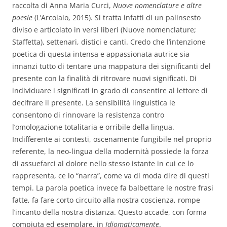
raccolta di Anna Maria Curci,
Nuove nomenclature e altre
poesie
(L’Arcolaio, 2015). Si tratta infatti di un palinsesto
diviso e articolato in versi liberi (Nuove nomenclature;
Staffetta), settenari, distici e canti. Credo che l’intenzione
poetica di questa intensa e appassionata autrice sia
innanzi tutto di tentare una mappatura dei significanti del
presente con la finalità di ritrovare nuovi significati. Di
individuare i significati in grado di consentire al lettore di
decifrare il presente. La sensibilità linguistica le
consentono di rinnovare la resistenza contro
l’omologazione totalitaria e orribile della lingua.
Indifferente ai contesti, oscenamente fungibile nel proprio
referente, la neo-lingua della modernità possiede la forza
di assuefarci al dolore nello stesso istante in cui ce lo
rappresenta, ce lo “narra”, come va di moda dire di questi
tempi. La parola poetica invece fa balbettare le nostre frasi
fatte, fa fare corto circuito alla nostra coscienza, rompe
l’incanto della nostra distanza. Questo accade, con forma
compiuta ed esemplare, in
Idiomaticamente
.