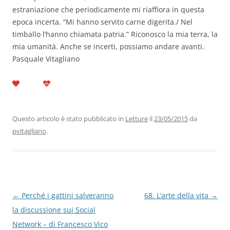
estraniazione che periodicamente mi riaffiora in questa
epoca incerta. “Mi hanno servito carne digerita./ Nel
timballo l’hanno chiamata patria.” Riconosco la mia terra, la
mia umanità. Anche se incerti, possiamo andare avanti.
Pasquale Vitagliano
Questo articolo è stato pubblicato in
Letture
il
23/05/2015
da
pvitagliano
.
Navigazione
←
Perché i gattini salveranno
68. L’arte della vita
→
articolo
la discussione sui Social
Network – di Francesco Vico