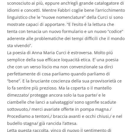
sconosciuto ai più, eppure anch’egli grande catalogatore di
idiomi e concetti. Mentre Fabbri coglie bene l’arricchimento
linguistico che le “nuove nomenclature” della Curci si sono
mostrate capaci di apportare. “E l’esito è la lettura che
tenta con tenacia un nuovo formulario e un nuovo “codice”
aderente alle problematiche dei tempi difficili che il mondo
sta vivendo”.
La poesia di Anna Maria Curci è estroversa. Molto più
semplice della sua efficace loquacità etica. E’ una poesia
che con un verso liscio ma non convenzionale sa dirci
perfettamente di cosa parliamo quando parliamo di
“bene”. E la bruciante coscienza della sua provvisorietà ce
lo fa sentire più prezioso. Ma la coperta o il mantello
dimezzato/ protegge ancora solo la tua parte/ e le
ciambelle che lanci a salvataggio/ sono sgonfie scadute
sottovuoto,/ merci avariate offerte in pompa magna./
Procediamo a tentoni,/ braccia avanti e occhi chiusi,/ e nel
budello stagna/ già rancida l’attesa.
Letta questa raccolta, vinco di nuovo il sentimento di