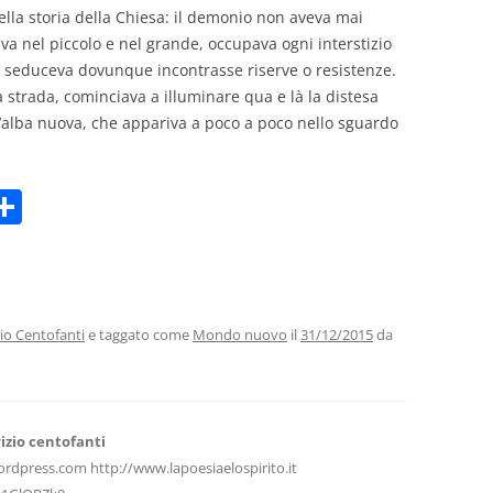
nella storia della Chiesa: il demonio non aveva mai
va nel piccolo e nel grande, occupava ogni interstizio
 e seduceva dovunque incontrasse riserve o resistenze.
 strada, cominciava a illuminare qua e là la distesa
n’alba nuova, che appariva a poco a poco nello sguardo
C
m
o
i
n
di
vi
io Centofanti
e taggato come
Mondo nuovo
il
31/12/2015
da
di
izio centofanti
ordpress.com http://www.lapoesiaelospirito.it