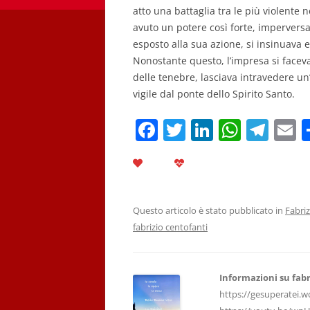
atto una battaglia tra le più violente 
avuto un potere così forte, imperversa
esposto alla sua azione, si insinuava
Nonostante questo, l’impresa si faceva
delle tenebre, lasciava intravedere u
vigile dal ponte dello Spirito Santo.
F
T
Li
W
T
E
a
w
n
h
el
c
itt
k
at
e
a
e
er
e
s
gr
l
b
dI
A
a
Questo articolo è stato pubblicato in
Fabriz
fabrizio centofanti
o
n
p
m
o
p
k
Informazioni su fabr
https://gesuperatei.w