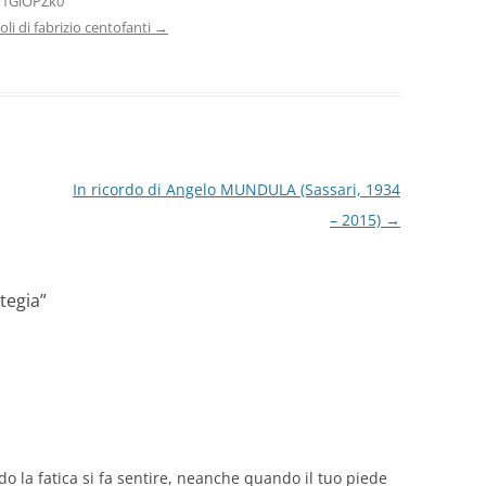
H1GlOPZk0
icoli di fabrizio centofanti
→
In ricordo di Angelo MUNDULA (Sassari, 1934
– 2015)
→
tegia
”
 la fatica si fa sentire, neanche quando il tuo piede