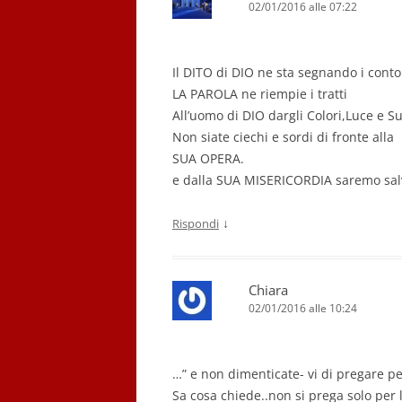
02/01/2016 alle 07:22
Il DITO di DIO ne sta segnando i conto
LA PAROLA ne riempie i tratti
All’uomo di DIO dargli Colori,Luce e Su
Non siate ciechi e sordi di fronte alla
SUA OPERA.
e dalla SUA MISERICORDIA saremo salv
↓
Rispondi
Chiara
02/01/2016 alle 10:24
…” e non dimenticate- vi di pregare pe
Sa cosa chiede..non si prega solo per l