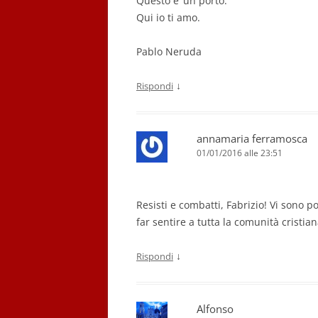
Questo e’ un porto.
Qui io ti amo.
Pablo Neruda
↓
Rispondi
annamaria ferramosca
01/01/2016 alle 23:51
Resisti e combatti, Fabrizio! Vi sono p
far sentire a tutta la comunità cristian
↓
Rispondi
Alfonso