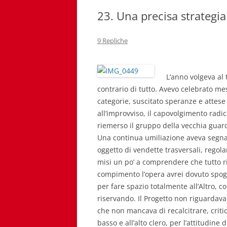
23. Una precisa strategia
9 Repliche
L’anno volgeva al 
contrario di tutto. Avevo celebrato me
categorie, suscitato speranze e attese 
all’improvviso, il capovolgimento radic
riemerso il gruppo della vecchia guard
Una continua umiliazione aveva segnat
oggetto di vendette trasversali, regola
misi un po’ a comprendere che tutto ri
compimento l’opera avrei dovuto spogli
per fare spazio totalmente all’Altro, c
riservando. Il Progetto non riguardava 
che non mancava di recalcitrare, criti
basso e all’alto clero, per l’attitudine