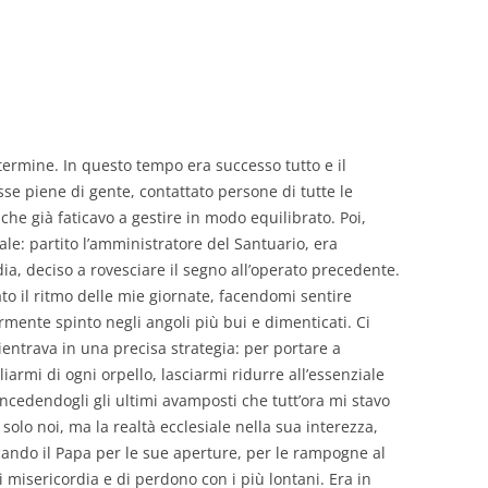
GIOVANNI NUSCIS
GUIDO MICHELONE
KIKA BOHR
termine. In questo tempo era successo tutto e il
MARINO MAGLIANI
sse piene di gente, contattato persone di tutte le
che già faticavo a gestire in modo equilibrato. Poi,
MATTEO TELARA
ale: partito l’amministratore del Santuario, era
ia, deciso a rovesciare il segno all’operato precedente.
MONICA MAZZITELLI
o il ritmo delle mie giornate, facendomi sentire
PASQUALE VITAGLIANO
rmente spinto negli angoli più bui e dimenticati. Ci
entrava in una precisa strategia: per portare a
RICCARDO FERRAZZI
armi di ogni orpello, lasciarmi ridurre all’essenziale
oncedendogli gli ultimi avamposti che tutt’ora mi stavo
ROBERTO PLEVANO
solo noi, ma la realtà ecclesiale nella sua interezza,
STEFANIE GOLISCH
cando il Papa per le sue aperture, per le rampogne al
 di misericordia e di perdono con i più lontani. Era in