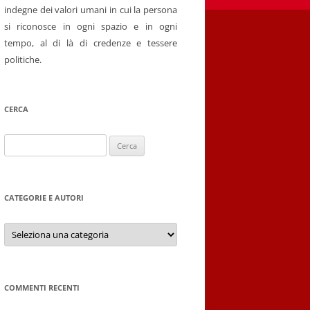
indegne dei valori umani in cui la persona
si riconosce in ogni spazio e in ogni
tempo, al di là di credenze e tessere
politiche.
CERCA
Ricerca
per:
CATEGORIE E AUTORI
Categorie
e
autori
COMMENTI RECENTI