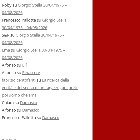
Roby
su
Giorgio Stella 30/04/1975 –
04/08/2026
Francesco Pallotta
su
Giorgio Stella
30/04/1975 – 04/08/2026
S&R
su
Giorgio Stella 30/04/1975 –
04/08/2026
Ema
su
Giorgio Stella 30/04/1975 –
04/08/2026
Alfonso
su
È lì
Alfonso
su
Rinascere
fabrizio centofanti
su
La ricerca della
verità e del senso di un ragazzo, poi prete,
poi uomo che ama
Chiara
su
Damasco
Alfonso
su
Damasco
Francesco Pallotta
su
Damasco
ARCHIVI