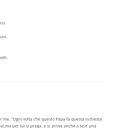
rni
oni.
ati.
r me..”Ogni volta che questo Papa fa questa richiesta
ui,ma per lui si prega ,e si arriva anche a te,e’ una