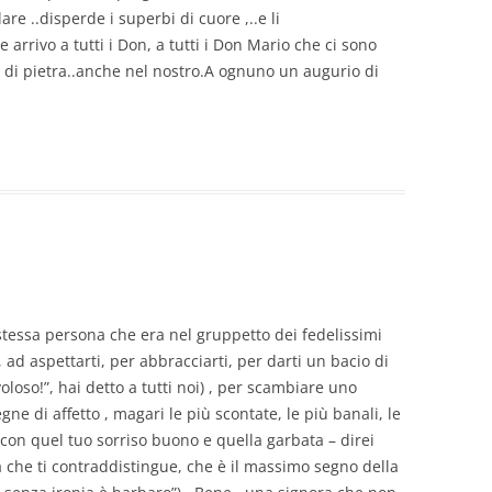
are ..disperde i superbi di cuore ,..e li
 arrivo a tutti i Don, a tutti i Don Mario che ci sono
i di pietra..anche nel nostro.A ognuno un augurio di
 stessa persona che era nel gruppetto dei fedelissimi
, ad aspettarti, per abbracciarti, per darti un bacio di
loso!”, hai detto a tutti noi) , per scambiare uno
gne di affetto , magari le più scontate, le più banali, le
con quel tuo sorriso buono e quella garbata – direi
a che ti contraddistingue, che è il massimo segno della