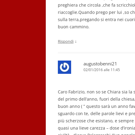
preghiera che circola ,che fa scricchiol
riaccoglie.Quando prego per lui ,so che
sulla terra,pregando si entra nei cuor
buon cammino.
↓
Rispondi
augustobenni21
02/01/2016 alle 11:45
Caro Fabrizio, non so se Chiara sia la
del primo dell’anno, fuori della chiesa
buon anno ( ” questo sarà un anno favo
sguardo con te, delle parole lievi e pre
più scherzose che esistano, e sempre 
quasi una lieve carezza – dose d’ironi