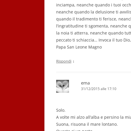
inciampa, neanche quando i tuoi occhi
neanche quando la delusione ti avvili
quando il tradimento ti ferisce, nea
l’ingratitudine ti sgomenta, neanche
la noia ti atterra, neanche quando tut
peccato ti schiaccia… Invoca il tuo Dio,
Papa San Leone Magno
↓
Rispondi
ema
31/12/2015 alle 17:10
Solo.
A volte mi alzo all’alba e persino la m
Suona, risuona il mare lontano.