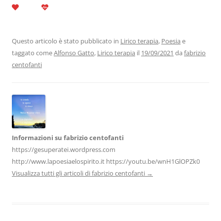
c
itt
k
at
e
ai
n
e
er
e
s
gr
l
di
b
dI
A
a
vi
Questo articolo è stato pubblicato in
Lirico terapia
,
Poesia
e
taggato come
Alfonso Gatto
,
Lirico terapia
il
19/09/2021
da
fabrizio
o
n
p
m
di
centofanti
o
p
k
Informazioni su fabrizio centofanti
https://gesuperatei.wordpress.com
http://www.lapoesiaelospirito.it https://youtu.be/wnH1GlOPZk0
Visualizza tutti gli articoli di fabrizio centofanti
→