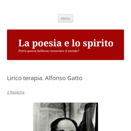
Vai
al
La poesia e lo spirito
contenuto
Potrà questa bellezza rovesciare il mondo?
Menu
Lirico terapia. Alfonso Gatto
2 Repliche