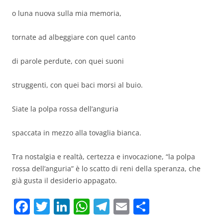
o luna nuova sulla mia memoria,
tornate ad albeggiare con quel canto
di parole perdute, con quei suoni
struggenti, con quei baci morsi al buio.
Siate la polpa rossa dell’anguria
spaccata in mezzo alla tovaglia bianca.
Tra nostalgia e realtà, certezza e invocazione, “la polpa
rossa dell’anguria” è lo scatto di reni della speranza, che
già gusta il desiderio appagato.
F
T
Li
W
T
E
C
a
w
n
h
el
m
o