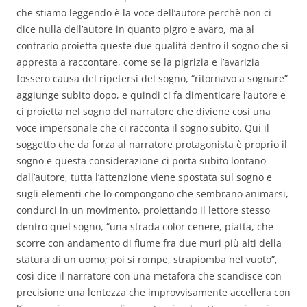
che stiamo leggendo è la voce dell’autore perchè non ci
dice nulla dell’autore in quanto pigro e avaro, ma al
contrario proietta queste due qualità dentro il sogno che si
appresta a raccontare, come se la pigrizia e l’avarizia
fossero causa del ripetersi del sogno, “ritornavo a sognare”
aggiunge subito dopo, e quindi ci fa dimenticare l’autore e
ci proietta nel sogno del narratore che diviene così una
voce impersonale che ci racconta il sogno subìto. Qui il
soggetto che da forza al narratore protagonista è proprio il
sogno e questa considerazione ci porta subito lontano
dall’autore, tutta l’attenzione viene spostata sul sogno e
sugli elementi che lo compongono che sembrano animarsi,
condurci in un movimento, proiettando il lettore stesso
dentro quel sogno, “una strada color cenere, piatta, che
scorre con andamento di fiume fra due muri più alti della
statura di un uomo; poi si rompe, strapiomba nel vuoto”,
così dice il narratore con una metafora che scandisce con
precisione una lentezza che improvvisamente accellera con