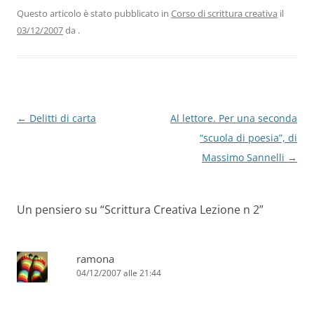
b
dI
A
a
vi
Questo articolo è stato pubblicato in
Corso di scrittura creativa
il
03/12/2007
da
.
o
n
p
m
di
o
p
k
Navigazione
←
Delitti di carta
Al lettore. Per una seconda
articolo
“scuola di poesia”, di
Massimo Sannelli
→
Un pensiero su “
Scrittura Creativa Lezione n 2
”
ramona
04/12/2007 alle 21:44