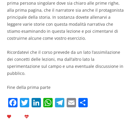
prima persona singolare dove sia chiaro alle prime righe,
alla prima pagina, che il narratore sia anche il protagonista
principale della storia. In sostanza dovete allenarvi a
leggere varie storie con questa modalità narrativa che
stiamo esaminando in questa lezione e poi cimentarvi di
costruirne alcune come vostro esercizio.
Ricordatevi che il corso prevede da un lato l’assimilazione
dei concetti delle lezioni, ma dall’altro lato la
sperimentazione sul campo e una eventuale discussione in
pubblico.
Fine della prima parte
F
T
Li
W
T
E
C
a
w
n
h
el
m
o
c
itt
k
at
e
ai
n
e
er
e
s
gr
l
di