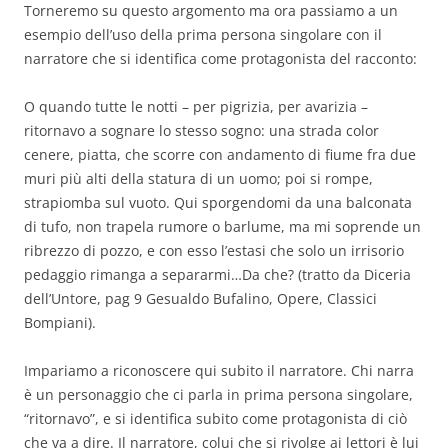
Torneremo su questo argomento ma ora passiamo a un
esempio dell’uso della prima persona singolare con il
narratore che si identifica come protagonista del racconto:
O quando tutte le notti – per pigrizia, per avarizia –
ritornavo a sognare lo stesso sogno: una strada color
cenere, piatta, che scorre con andamento di fiume fra due
muri più alti della statura di un uomo; poi si rompe,
strapiomba sul vuoto. Qui sporgendomi da una balconata
di tufo, non trapela rumore o barlume, ma mi soprende un
ribrezzo di pozzo, e con esso l’estasi che solo un irrisorio
pedaggio rimanga a separarmi…Da che? (tratto da Diceria
dell’Untore, pag 9 Gesualdo Bufalino, Opere, Classici
Bompiani).
Impariamo a riconoscere qui subito il narratore. Chi narra
è un personaggio che ci parla in prima persona singolare,
“ritornavo”, e si identifica subito come protagonista di ciò
che va a dire. Il narratore, colui che si rivolge ai lettori è lui