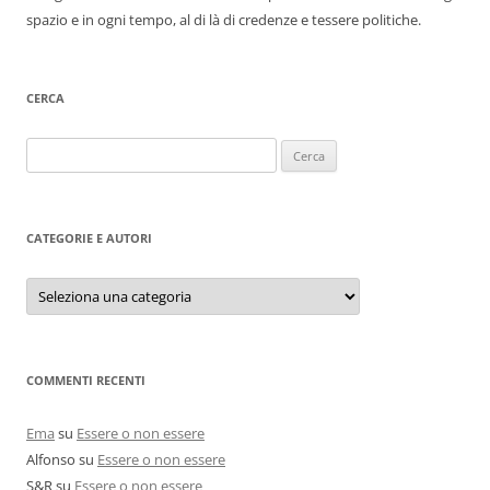
spazio e in ogni tempo, al di là di credenze e tessere politiche.
CERCA
Ricerca
per:
CATEGORIE E AUTORI
Categorie
e
autori
COMMENTI RECENTI
Ema
su
Essere o non essere
Alfonso
su
Essere o non essere
S&R
su
Essere o non essere