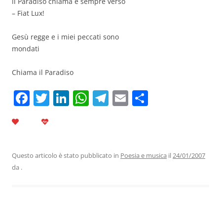
il Paradiso chiama e sempre verso
– Fiat Lux!
Gesù regge e i miei peccati sono
mondati
Chiama il Paradiso
F
T
Li
W
T
E
C
a
w
n
h
el
m
o
c
itt
k
at
e
ai
n
e
er
e
s
gr
l
di
b
dI
A
a
vi
Questo articolo è stato pubblicato in
Poesia e musica
il
24/01/2007
da
.
o
n
p
m
di
o
p
k