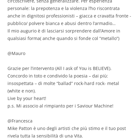
circoscrivere, senza generalizzare. Per esperienza
personale: la prepotenza e la violenza l’ho riscontrata
anche in dignitosi professionisti – giacca e cravatta fronte -
pubblico/ polvere bianca e abusi dentro l’armadio…
Il mio augurio è di lasciarsi sorprendere dall’Amore in
qualsiasi forma( anche quando si fonde col “metallo”)
@Mauro
Grazie per l’intervento (All I ask of You is BELIEVE).
Concordo in toto e condivido la poesia – dai più:
insospettata – di molte “ballad” rock-hard rock- metal
(white e non).
Live by your heart!
p.s. Mi associo al rimpianto per i Saviour Machine!
@Francesca
Mike Patton è uno degli artisti che più stimo e il tuo post
rivela tutta la sensibilità di una Vita.