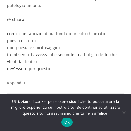
patologia umana.
@ chiara
credo che fabrizio abbia fondato un sito chiamato
poesia e spirito
non poesia e spiritosaggini.
tu mi sembri avvezza alle seconde, ma hai già detto che
vieni dal teatro,
dev’essere per questo.
↓
Rispondi
Utilizziamo i cookie per essere sicuri che tu possa avere la
fabry2007
migliore esperienza sul nostro sito. Se continui ad utilizzare
26/01/2007 alle 14:02
questo sito noi assumiamo che tu ne sia felice.
Ok