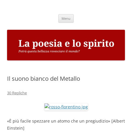
Vai
al
La poesia e lo spirito
contenuto
Potrà questa bellezza rovesciare il mondo?
Menu
Il suono bianco del Metallo
30 Repliche
«È più facile spezzare un atomo che un pregiudizio» [Albert
Einstein]