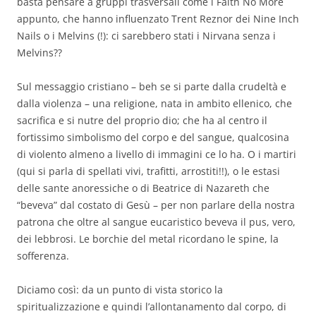
basta pensare a gruppi trasversali come i Faith No More
appunto, che hanno influenzato Trent Reznor dei Nine Inch
Nails o i Melvins (!): ci sarebbero stati i Nirvana senza i
Melvins??
Sul messaggio cristiano – beh se si parte dalla crudeltà e
dalla violenza – una religione, nata in ambito ellenico, che
sacrifica e si nutre del proprio dio; che ha al centro il
fortissimo simbolismo del corpo e del sangue, qualcosina
di violento almeno a livello di immagini ce lo ha. O i martiri
(qui si parla di spellati vivi, trafitti, arrostiti!!), o le estasi
delle sante anoressiche o di Beatrice di Nazareth che
“beveva” dal costato di Gesù – per non parlare della nostra
patrona che oltre al sangue eucaristico beveva il pus, vero,
dei lebbrosi. Le borchie del metal ricordano le spine, la
sofferenza.
Diciamo così: da un punto di vista storico la
spiritualizzazione e quindi l’allontanamento dal corpo, di