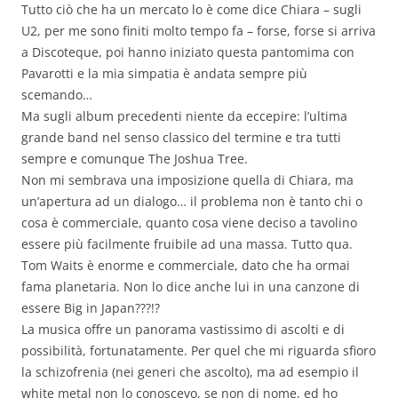
Tutto ciò che ha un mercato lo è come dice Chiara – sugli
U2, per me sono finiti molto tempo fa – forse, forse si arriva
a Discoteque, poi hanno iniziato questa pantomima con
Pavarotti e la mia simpatia è andata sempre più
scemando…
Ma sugli album precedenti niente da eccepire: l’ultima
grande band nel senso classico del termine e tra tutti
sempre e comunque The Joshua Tree.
Non mi sembrava una imposizione quella di Chiara, ma
un’apertura ad un dialogo… il problema non è tanto chi o
cosa è commerciale, quanto cosa viene deciso a tavolino
essere più facilmente fruibile ad una massa. Tutto qua.
Tom Waits è enorme e commerciale, dato che ha ormai
fama planetaria. Non lo dice anche lui in una canzone di
essere Big in Japan???!?
La musica offre un panorama vastissimo di ascolti e di
possibilità, fortunatamente. Per quel che mi riguarda sfioro
la schizofrenia (nei generi che ascolto), ma ad esempio il
white metal non lo conoscevo, se non di nome, ed ho