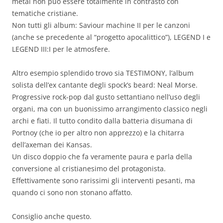
metal non può essere totalmente in contrasto con
tematiche cristiane.
Non tutti gli album: Saviour machine II per le canzoni
(anche se precedente al “progetto apocalittico”), LEGEND I e
LEGEND III:I per le atmosfere.
Altro esempio splendido trovo sia TESTIMONY, l’album
solista dell’ex cantante degli spock’s beard: Neal Morse.
Progressive rock-pop dal gusto settantiano nell’uso degli
organi, ma con un buonissimo arrangimento classico negli
archi e fiati. Il tutto condito dalla batteria disumana di
Portnoy (che io per altro non apprezzo) e la chitarra
dell’axeman dei Kansas.
Un disco doppio che fa veramente paura e parla della
conversione al cristianesimo del protagonista.
Effettivamente sono rarissimi gli interventi pesanti, ma
quando ci sono non stonano affatto.
Consiglio anche questo.