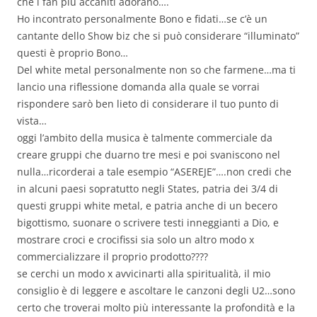
che i fan più accaniti adorano….
Ho incontrato personalmente Bono e fidati…se c’è un
cantante dello Show biz che si può considerare “illuminato”
questi è proprio Bono…
Del white metal personalmente non so che farmene…ma ti
lancio una riflessione domanda alla quale se vorrai
rispondere sarò ben lieto di considerare il tuo punto di
vista…
oggi l’ambito della musica è talmente commerciale da
creare gruppi che duarno tre mesi e poi svaniscono nel
nulla…ricorderai a tale esempio “ASEREJE”….non credi che
in alcuni paesi sopratutto negli States, patria dei 3/4 di
questi gruppi white metal, e patria anche di un becero
bigottismo, suonare o scrivere testi inneggianti a Dio, e
mostrare croci e crocifissi sia solo un altro modo x
commercializzare il proprio prodotto????
se cerchi un modo x avvicinarti alla spiritualità, il mio
consiglio è di leggere e ascoltare le canzoni degli U2…sono
certo che troverai molto più interessante la profondità e la