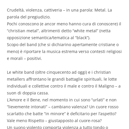
Crudeltà, violenza, cattiveria – in una parola: Metal. La
parola del pregiudizio.
Pochi conoscono (e ancor meno hanno cura di conoscere) il
“christian metal”, altrimenti detto “white metal” (netta
opposizione semantica/tematica al “black”).
Scopo del band (che si dichiarino apertamente cristiane o
meno) è riportare la musica estrema verso contesti religiosi
e morali – positivi.
Le white band (oltre cinquecento ad oggi) e i christian
metallers affrontano le grandi battaglie spirituali, le lotte
individuali e collettive contro il male e contro il Maligno – a
suon di doppia cassa.
L’Amore e il Bene, nel momento in cui sono “urlati” e non
“lievemente intonati” – cambiano valenza? Un cuore rosso
scarlatto che batte “in minore” è deficitario per l’aspetto?
Vale meno Rispetto – giustapposto al cuore-rosa?
Un suono violento comporta violenza a tutto tondo o