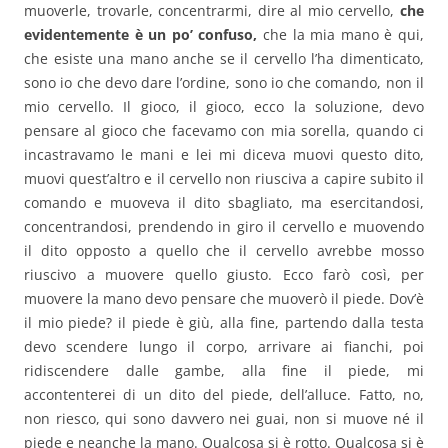
muoverle, trovarle, concentrarmi, dire al mio cervello,
che
evidentemente è un po’ confuso,
che la mia mano è qui,
che esiste una mano anche se il cervello l’ha dimenticato,
sono io che devo dare l’ordine, sono io che comando, non il
mio cervello. Il gioco, il gioco, ecco la soluzione, devo
pensare al gioco che facevamo con mia sorella, quando ci
incastravamo le mani e lei mi diceva muovi questo dito,
muovi quest’altro e il cervello non riusciva a capire subito il
comando e muoveva il dito sbagliato, ma esercitandosi,
concentrandosi, prendendo in giro il cervello e muovendo
il dito opposto a quello che il cervello avrebbe mosso
riuscivo a muovere quello giusto. Ecco farò così, per
muovere la mano devo pensare che muoverò il piede. Dov’è
il mio piede? il piede è giù, alla fine, partendo dalla testa
devo scendere lungo il corpo, arrivare ai fianchi, poi
ridiscendere dalle gambe, alla fine il piede, mi
accontenterei di un dito del piede, dell’alluce. Fatto, no,
non riesco, qui sono davvero nei guai, non si muove né il
piede e neanche la mano. Qualcosa si è rotto. Qualcosa si è