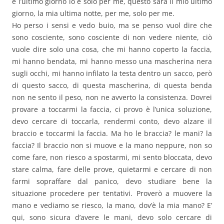
è l’ultimo giorno lo è solo per me, questo sarà il mio ultimo
giorno, la mia ultima notte, per me, solo per me.
Ho perso i sensi e vedo buio, ma se penso vuol dire che
sono cosciente, sono cosciente di non vedere niente, ciò
vuole dire solo una cosa, che mi hanno coperto la faccia,
mi hanno bendata, mi hanno messo una mascherina nera
sugli occhi, mi hanno infilato la testa dentro un sacco, però
di questo sacco, di questa mascherina, di questa benda
non ne sento il peso, non ne avverto la consistenza. Dovrei
provare a toccarmi la faccia, ci provo è l’unica soluzione,
devo cercare di toccarla, rendermi conto, devo alzare il
braccio e toccarmi la faccia. Ma ho le braccia? le mani? la
faccia? Il braccio non si muove e la mano neppure, non so
come fare, non riesco a spostarmi, mi sento bloccata, devo
stare calma, fare delle prove, quietarmi e cercare di non
farmi sopraffare dal panico, devo studiare bene la
situazione procedere per tentativi. Proverò a muovere la
mano e vediamo se riesco, la mano, dov’è la mia mano? E’
qui, sono sicura d’avere le mani, devo solo cercare di