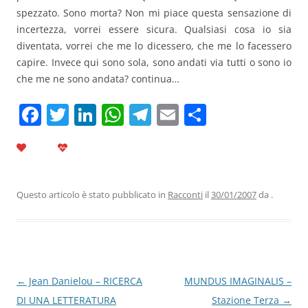
spezzato. Sono morta? Non mi piace questa sensazione di
incertezza, vorrei essere sicura. Qualsiasi cosa io sia
diventata, vorrei che me lo dicessero, che me lo facessero
capire. Invece qui sono sola, sono andati via tutti o sono io
che me ne sono andata? continua…
F
T
Li
W
T
E
C
a
w
n
h
el
m
o
c
itt
k
at
e
ai
n
e
er
e
s
gr
l
di
b
dI
A
a
vi
Questo articolo è stato pubblicato in
Racconti
il
30/01/2007
da
.
o
n
p
m
di
o
p
k
Navigazione
←
Jean Danielou – RICERCA
MUNDUS IMAGINALIS –
articolo
DI UNA LETTERATURA
Stazione Terza
→