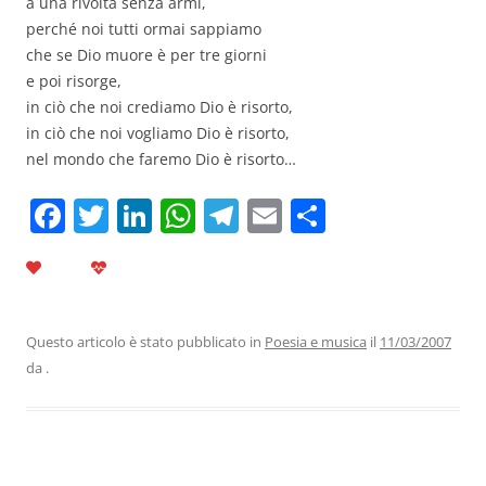
a una rivolta senza armi,
perché noi tutti ormai sappiamo
che se Dio muore è per tre giorni
e poi risorge,
in ciò che noi crediamo Dio è risorto,
in ciò che noi vogliamo Dio è risorto,
nel mondo che faremo Dio è risorto…
F
T
Li
W
T
E
C
a
w
n
h
el
m
o
c
itt
k
at
e
ai
n
e
er
e
s
gr
l
di
b
dI
A
a
vi
Questo articolo è stato pubblicato in
Poesia e musica
il
11/03/2007
da
.
o
n
p
m
di
o
p
k