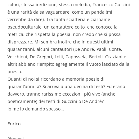
colori, stessa in/dizione, stessa melodia, Francesco Guccini
è una rarità da salvaguardare, come un panda (mi
verrebbe da dire). Tra tanta sciatteria e ciarpame
pseudoculturale, un cantautore colto, che conosce la
metrica, che rispetta la poesia, non credo che si possa
disprezzare. Mi sembra inoltre che in questi ultimi
quarant’anni, alcuni cantautori (De André, Paoli, Conte,
Vecchioni, De Gregori, Lolli, Capossela, Bertoli, Graziani e
altri) abbiano riempito egregiamente il vuoto lasciato dalla
poesia.
Quanti di noi si ricordano a memoria poesie di
quarant’anni fa? Si arriva a una decina di testi? Ed erano
davvero, tranne rarissime eccezioni, più vive (anche
poeticamente) dei testi di Guccini o De André?
Io me lo domando spesso…
Enrico
↓
Rispondi