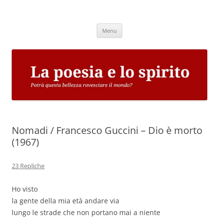
Vai
al
La poesia e lo spirito
contenuto
Potrà questa bellezza rovesciare il mondo?
Menu
Nomadi / Francesco Guccini – Dio è morto
(1967)
23 Repliche
Ho visto
la gente della mia età andare via
lungo le strade che non portano mai a niente