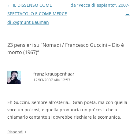
Navigazione
←
IL DISSENSO COME
da “Pecca di espianto”, 2007-
articolo
SPETTACOLO E COME MERCE
→
di Zygmunt Bauman
23 pensieri su “
Nomadi / Francesco Guccini – Dio è
morto (1967)
”
franz krauspenhaar
12/03/2007 alle 12:57
Eh Guccini. Sempre all’osteria… Gran poeta, ma con quella
voce un po’ così, e quella pronuncia un po’ così, che a
chiamarlo cantante si dovrebbe rischiare la scomunica.
↓
Rispondi