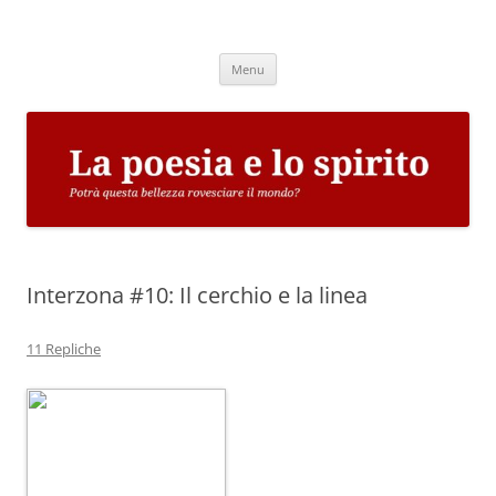
Vai
al
La poesia e lo spirito
contenuto
Potrà questa bellezza rovesciare il mondo?
Menu
Interzona #10: Il cerchio e la linea
11 Repliche