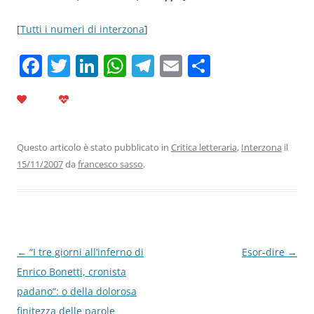
[
Tutti i numeri di interzona
]
F
T
Li
W
T
E
C
a
w
n
h
el
m
o
c
itt
k
at
e
ai
n
e
er
e
s
gr
l
di
b
dI
A
a
vi
Questo articolo è stato pubblicato in
Critica letteraria
,
Interzona
il
15/11/2007
da
francesco sasso
.
o
n
p
m
di
o
p
k
Navigazione
←
“I tre giorni all’inferno di
Esor-dire
→
articolo
Enrico Bonetti, cronista
padano”: o della dolorosa
finitezza delle parole