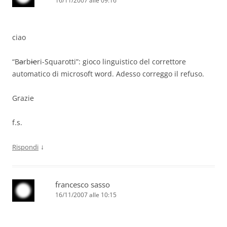
16/11/2007 alle 09:16
ciao
“B
a
rb
ie
ri-Squarotti”: gioco linguistico del correttore
automatico di microsoft word. Adesso correggo il refuso.
Grazie
f.s.
↓
Rispondi
francesco sasso
16/11/2007 alle 10:15