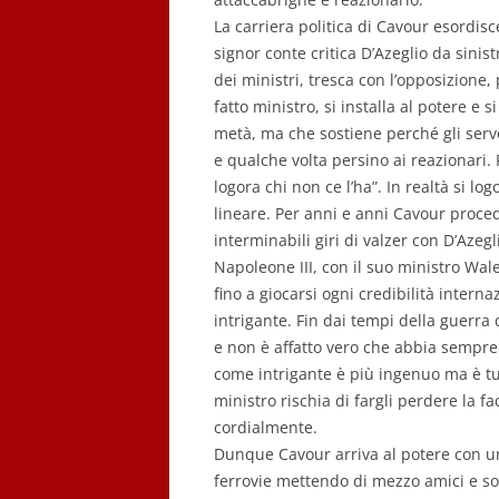
La carriera politica di Cavour esordisce
signor conte critica D’Azeglio da sinist
dei ministri, tresca con l’opposizione, 
fatto ministro, si installa al potere e 
metà, ma che sostiene perché gli servo
e qualche volta persino ai reazionari.
logora chi non ce l’ha”. In realtà si lo
lineare. Per anni e anni Cavour proced
interminabili giri di valzer con D’Azeg
Napoleone III, con il suo ministro Wa
fino a giocarsi ogni credibilità intern
intrigante. Fin dai tempi della guerra
e non è affatto vero che abbia sempre
come intrigante è più ingenuo ma è tut
ministro rischia di fargli perdere la fa
cordialmente.
Dunque Cavour arriva al potere con un
ferrovie mettendo di mezzo amici e soci