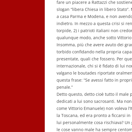
fare un piacere a Rattazzi che sostiene
slogan “libera Chiesa in libero Stato”
a casa Parma e Modena, e non avendole
indietro. In mezzo a questa crisi si r
torpide, 2) i patrioti italiani non credo
qualunque modo, anche sotto Vittorio E
Insomma, più che avere avuto dei gra
torbido confidando nella propria capac
presentate, quali che fossero. Per quest
internazionale, chi si è fidato di lui 
valgano le boutades riportate oralment
questa frase: “Se avessi fatto in propri
penale.”
Detto questo, detto cioè tutto il male
dedicati a lui sono sacrosanti. Ma non 
come Vittorio Emanuele) non voleva l’Ita
la Toscana, ed era pronto a ficcarsi in
lui personalmente cosa rischiava? Un gio
le cose vanno male ha sempre centomil