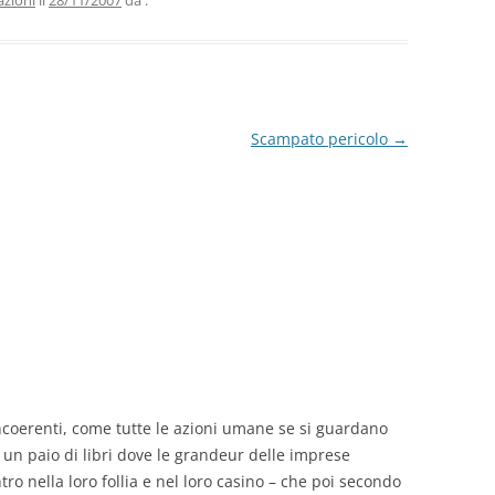
vi
azioni
il
28/11/2007
da
.
di
Scampato pericolo
→
 incoerenti, come tutte le azioni umane se si guardano
o un paio di libri dove le grandeur delle imprese
o nella loro follia e nel loro casino – che poi secondo