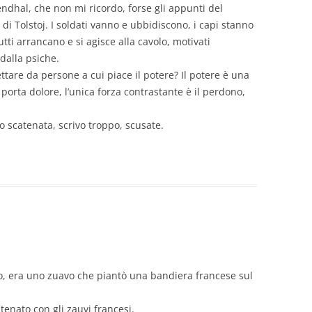
endhal, che non mi ricordo, forse gli appunti del
ce di Tolstoj. I soldati vanno e ubbidiscono, i capi stanno
ti arrancano e si agisce alla cavolo, motivati
alla psiche.
tare da persone a cui piace il potere? Il potere è una
 porta dolore, l’unica forza contrastante è il perdono,
o scatenata, scrivo troppo, scusate.
o, era uno zuavo che piantò una bandiera francese sul
enato con gli zauvi francesi.