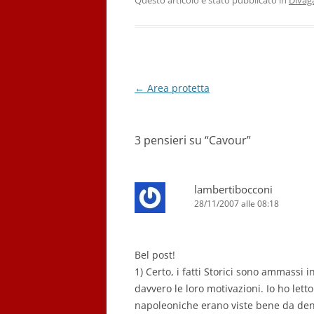
b
dI
A
a
Questo articolo è stato pubblicato in
Divag
o
n
p
m
o
p
k
Navigazione
←
Area protetta
articolo
3 pensieri su “
Cavour
”
lambertibocconi
28/11/2007 alle 08:18
Bel post!
1) Certo, i fatti Storici sono ammassi
davvero le loro motivazioni. Io ho lett
napoleoniche erano viste bene da dentr