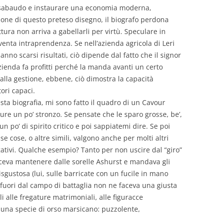
o sabaudo e instaurare una economia moderna,
zione di questo preteso disegno, il biografo perdona
ttura non arriva a gabellarli per virtù. Speculare in
venta intraprendenza. Se nell’azienda agricola di Leri
no scarsi risultati, ciò dipende dal fatto che il signor
azienda fa profitti perché la manda avanti un certo
alla gestione, ebbene, ciò dimostra la capacità
ori capaci.
ta biografia, mi sono fatto il quadro di un Cavour
pure un po’ stronzo. Se pensate che le sparo grosse, be’,
 po’ di spirito critico e poi sappiatemi dire. Se poi
se cose, o altre simili, valgono anche per molti altri
egativi. Qualche esempio? Tanto per non uscire dal “giro”
aceva mantenere dalle sorelle Ashurst e mandava gli
sgustosa (lui, sulle barricate con un fucile in mano
 fuori dal campo di battaglia non ne faceva una giusta
i alle fregature matrimoniali, alle figuracce
a una specie di orso marsicano: puzzolente,