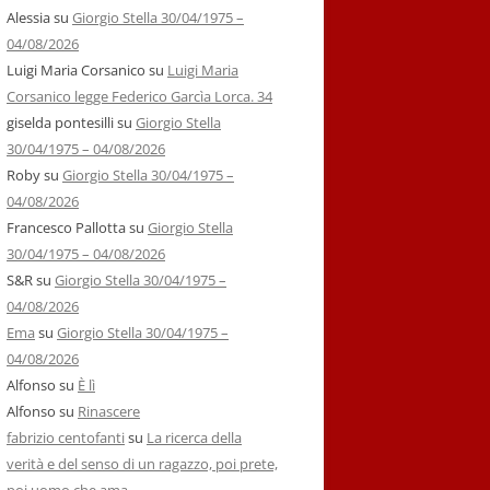
Alessia
su
Giorgio Stella 30/04/1975 –
04/08/2026
Luigi Maria Corsanico
su
Luigi Maria
Corsanico legge Federico Garcìa Lorca. 34
giselda pontesilli
su
Giorgio Stella
30/04/1975 – 04/08/2026
Roby
su
Giorgio Stella 30/04/1975 –
04/08/2026
Francesco Pallotta
su
Giorgio Stella
30/04/1975 – 04/08/2026
S&R
su
Giorgio Stella 30/04/1975 –
04/08/2026
Ema
su
Giorgio Stella 30/04/1975 –
04/08/2026
Alfonso
su
È lì
Alfonso
su
Rinascere
fabrizio centofanti
su
La ricerca della
verità e del senso di un ragazzo, poi prete,