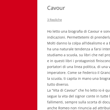
Cavour
3 Repliche
Ho letto una biografia di Cavour e so
indicazioni. Permettetemi di prenderla
Molti danno la colpa all’idealismo e a
ha una naturale tendenza a farsi interp
studiamo a scuola, su libri che nel pr
e in questi libri i protagonisti finisc
portatori di una linea politica, di u
imperatore. Come se Federico il Grande
la scuola, ti capita in mano una biogra
tutto diverso.
La “Vita di Cavour” che ho letto io è q
segue la vita del signor conte in tutte 
fallimenti, sempre sulla scorta di docu
anche Romeo non rinuncia ad attribuir