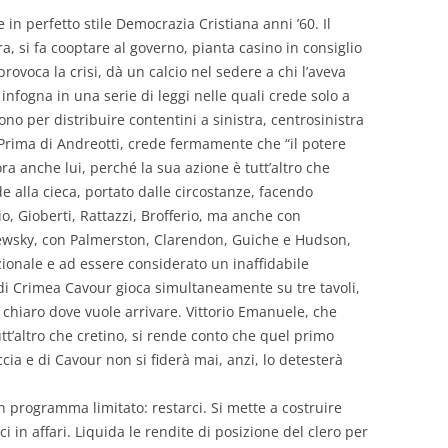
 in perfetto stile Democrazia Cristiana anni ’60. Il
ra, si fa cooptare al governo, pianta casino in consiglio
provoca la crisi, dà un calcio nel sedere a chi l’aveva
si infogna in una serie di leggi nelle quali crede solo a
no per distribuire contentini a sinistra, centrosinistra
 Prima di Andreotti, crede fermamente che “il potere
gora anche lui, perché la sua azione è tutt’altro che
e alla cieca, portato dalle circostanze, facendo
lio, Gioberti, Rattazzi, Brofferio, ma anche con
lewsky, con Palmerston, Clarendon, Guiche e Hudson,
azionale e ad essere considerato un inaffidabile
 di Crimea Cavour gioca simultaneamente su tre tavoli,
 chiaro dove vuole arrivare. Vittorio Emanuele, che
t’altro che cretino, si rende conto che quel primo
ccia e di Cavour non si fiderà mai, anzi, lo detesterà
 programma limitato: restarci. Si mette a costruire
 in affari. Liquida le rendite di posizione del clero per