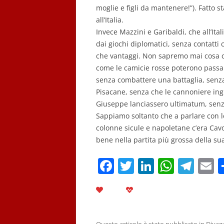
moglie e figli da mantenere!”). Fatto 
all’Italia.
Invece Mazzini e Garibaldi, che all’It
dai giochi diplomatici, senza contatti
che vantaggi. Non sapremo mai cosa ci 
come le camicie rosse poterono passar
senza combattere una battaglia, senza
Pisacane, senza che le cannoniere ing
Giuseppe lanciassero ultimatum, senza
Sappiamo soltanto che a parlare con le
colonne sicule e napoletane c’era Cavo
bene nella partita più grossa della sua
F
T
Li
W
T
E
a
w
n
h
el
c
itt
k
at
e
a
e
er
e
s
gr
l