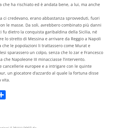
sta che ha rischiato ed è andata bene, a lui, ma anche
alia ci credevano, erano abbastanza sprovveduti, fuori
 con le masse. Da soli, avrebbero combinato più danni
fu dietro la conquista garibaldina della Sicilia, né
e lo stretto di Messina e arrivare da Reggio a Napoli
 che le popolazioni li trattassero come Murat e
lesi sparassero un colpo, senza che lo zar e Francesco
 che Napoleone III minacciasse l’intervento.
 cancellerie europee e a intrigare con le quinte
ur, un giocatore d’azzardo al quale la fortuna disse
 vita.
C
m
o
i
n
di