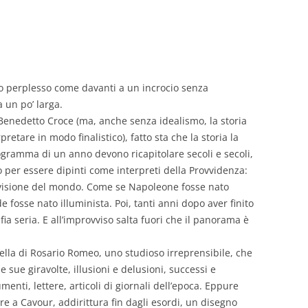
GIOVANNI NUSCIS
GUIDO MICHELONE
KIKA BOHR
no perplesso come davanti a un incrocio senza
 un po’ larga.
MARINO MAGLIANI
 Benedetto Croce (ma, anche senza idealismo, la storia
retare in modo finalistico), fatto sta che la storia la
MATTEO TELARA
ogramma di un anno devono ricapitolare secoli e secoli,
ono per essere dipinti come interpreti della Provvidenza:
MONICA MAZZITELLI
na visione del mondo. Come se Napoleone fosse nato
PASQUALE VITAGLIANO
 fosse nato illuminista. Poi, tanti anni dopo aver finito
fia seria. E all’improvviso salta fuori che il panorama è
RICCARDO FERRAZZI
uella di Rosario Romeo, uno studioso irreprensibile, che
ROBERTO PLEVANO
le sue giravolte, illusioni e delusioni, successi e
STEFANIE GOLISCH
menti, lettere, articoli di giornali dell’epoca. Eppure
e a Cavour, addirittura fin dagli esordi, un disegno