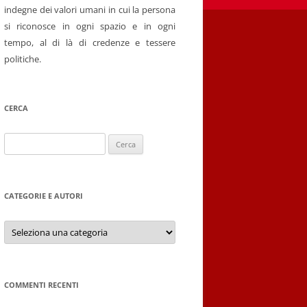
indegne dei valori umani in cui la persona
si riconosce in ogni spazio e in ogni
tempo, al di là di credenze e tessere
politiche.
CERCA
Ricerca
per:
CATEGORIE E AUTORI
Categorie
e
autori
COMMENTI RECENTI