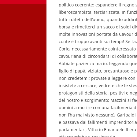
politico coerente: espandere il regn
liberoscambista, terziarizzata. In fun
tutti i difetti dell’uomo, quando addiri
borsa e rimetterci un sacco di soldi di
molte innovazioni portate da Cavour dan
conte è troppo avanti sui tempi! Se l’
Corio, necessariamente cointeressato 
cavouriana di circondarsi di collaborat
Abbiate pazienza ma io, leggendo ques
figlio di papà, viziato, presuntuoso e 
non credetemi; provate a leggere con un
insistete a cercare, vedrete che le stes
protagonisti della storia, positivi e n
del nostro Risorgimento: Mazzini si f
uomini a morire con una faciloneria di
non l’ha mai visto nessuno); Garibaldi
e passava dai fallimenti imprenditorial
parlamentari; Vittorio Emanuele II er
attaccabrighe e reazionario.