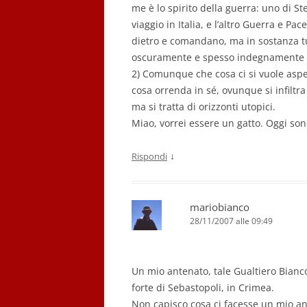
me è lo spirito della guerra: uno di St
viaggio in Italia, e l’altro Guerra e Pa
dietro e comandano, ma in sostanza tut
oscuramente e spesso indegnamente d
2) Comunque che cosa ci si vuole aspet
cosa orrenda in sé, ovunque si infiltra
ma si tratta di orizzonti utopici.
Miao, vorrei essere un gatto. Oggi son
↓
Rispondi
mariobianco
28/11/2007 alle 09:49
Un mio antenato, tale Gualtiero Bianc
forte di Sebastopoli, in Crimea.
Non capisco cosa ci facesse un mio ant