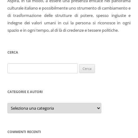
Aspira, in tal modo, a essere una presenza efficace nel panorama
culturale italiano e possibilmente uno strumento di cambiamento e
di trasformazione delle strutture di potere, spesso ingiuste e
indegne dei valori umani in cui la persona si riconosce in ogni
spazio e in ogni tempo, al di là di credenze e tessere politiche.
CERCA
Ricerca
per:
CATEGORIE E AUTORI
Categorie
e
autori
COMMENTI RECENTI