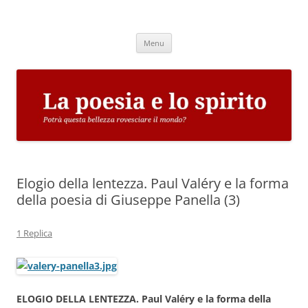
Vai
al
La poesia e lo spirito
contenuto
Potrà questa bellezza rovesciare il mondo?
Menu
Elogio della lentezza. Paul Valéry e la forma
della poesia di Giuseppe Panella (3)
1 Replica
ELOGIO DELLA LENTEZZA. Paul Valéry e la forma della