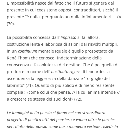
L’impossibilità nasce dal fatto che il futuro si genera dal
presente in cui coesistono opposti contraddittori, sicché il
presente “è nulla, per quanto un nulla infinitamente ricco”»
(70).
La possibilità concessa dall’
Implesso
si fa, allora,
costruzione lenta e laboriosa di azioni dai risvolti multipli,
in un
continuum
mentale (quale è quello prospettato da
René Thom) che conosce l’indeterminazione della
conoscenza e l’assolutezza del destino. Che è poi quella di
produrre in nome dell’
hostinato rigore
di leonardesca
ascendenza la leggerezza della danza e “l’orgoglio del
labirinto” (71). Quanto di più solido e di meno resistente
compaia : «come colui che pensa, // la cui anima intende //
a crescere se stessa dei suoi doni» (72).
Le immagini della poesia si fanno nel suo straordinario
progetto di poetica atti del pensiero e vanno oltre le parole:
nel rifiuto della poesia come puro momento verbale risiede la