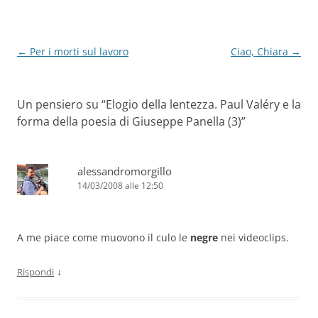
k
Navigazione
←
Per i morti sul lavoro
Ciao, Chiara
→
articolo
Un pensiero su “
Elogio della lentezza. Paul Valéry e la
forma della poesia di Giuseppe Panella (3)
”
alessandromorgillo
14/03/2008 alle 12:50
A me piace come muovono il culo le
negre
nei videoclips.
↓
Rispondi