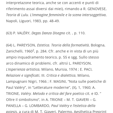
interpretazone teorica, anche se con accenti e punti di
riferimento assai diversi dai miei), rimando a R. GENOVESE,
Teoria di Lulu. L’immagine femminile e la scena
intersoggettiva
,
Napoli, Liguori, 1983, pp. 48-49.
(63) P. VALÉRY,
Degas Danza Disegno
cit. , p. 110.
(64) L. PAREYSON,
Estetica. Teoria della formatività
, Bologna,
2
Zanichelli, 1960
, p. 284. Cfr. anche e in vista di un più
ampio inquadramento teorico, p. 55 e sgg. Sullo stesso
arco dinamico di problemi, cfr. altrsì L. PAREYSON,
L’esperienza artistica
, Milano, Mursia, 1974 ; E. PACI,
Relazioni e significati
, III.
Critica e dialettica
, Milano,
Lampugnani Nigri, 1966 ; F. MASINI, “Nota sulle poetiche di
Paul Valéry”, in “Letterature moderne”, (X), 1, 1960; A.
TRIONE,
Valéry. Metodo e critica del fare poetico
cit. e ID. ”
Oltre il simbolismo”, in A. TRIONE – M. T. GIAVERI – G.
PANELLA – G. LOMBARDO,
Paul Valéry e l’estetica della
poiesis
, a cura di M. T. Giaveri, Palermo, Aesthetica Preprint