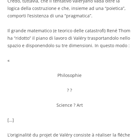
Credo, tuttavia, che il tentativo valéryano vada oltre la
logica della costruzione e che, insieme ad una “poietica”,
comporti l’esistenza di una “pragmatica”.
Il grande matematico (e teorico delle catastrofi) René Thom
ha “ridotto” il piano di lavoro di Valéry trasportandolo nello
spazio e disponendolo su tre dimensioni. In questo modo :
«
Philosophie
? ?
Science ? Art
[…]
L’originalité du projet de Valéry consiste à réaliser la fléche