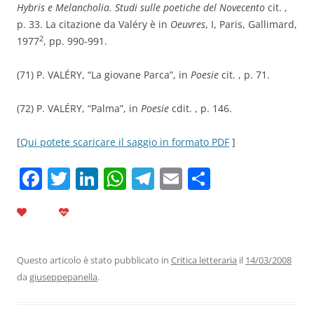
Hybris e Melancholia. Studi sulle poetiche del Novecento
cit. ,
p. 33. La citazione da Valéry è in
Oeuvres
, I, Paris, Gallimard,
2
1977
, pp. 990-991.
(71) P. VALÉRY, “La giovane Parca”, in
Poesie
cit. , p. 71.
(72) P. VALÉRY, “Palma”, in
Poesie
cdit. , p. 146.
[
Qui potete scaricare il saggio in formato PDF
]
F
T
Li
W
T
E
C
a
w
n
h
el
m
o
c
itt
k
at
e
ai
n
e
er
e
s
gr
l
di
b
dI
A
a
vi
Questo articolo è stato pubblicato in
Critica letteraria
il
14/03/2008
da
giuseppepanella
.
o
n
p
m
di
o
p