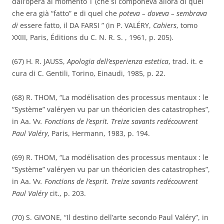
dall’opera al momento T (che si componeva allora di quel
che era già “fatto” e di quel che
poteva – doveva – sembrava
di
essere fatto, il DA FARSI ” (in P. VALÉRY,
Cahiers
, tomo
XXIII, Paris, Éditions du C. N. R. S. , 1961, p. 205).
(67) H. R. JAUSS,
Apologia dell’esperienza estetica
, trad. it. e
cura di C. Gentili, Torino, Einaudi, 1985, p. 22.
(68) R. THOM, “La modélisation des processus mentaux : le
“Système” valéryen vu par un théoricien des catastrophes”,
in Aa. Vv
. Fonctions de l’esprit. Treize savants redécouvrent
Paul Valéry
, Paris, Hermann, 1983, p. 194.
(69) R. THOM, “La modélisation des processus mentaux : le
“Système” valéryen vu par un théoricien des catastrophes”,
in Aa. Vv
. Fonctions de l’esprit. Treize savants redécouvrent
Paul Valéry
cit., p. 203.
(70) S. GIVONE, “Il destino dell’arte secondo Paul Valéry”, in