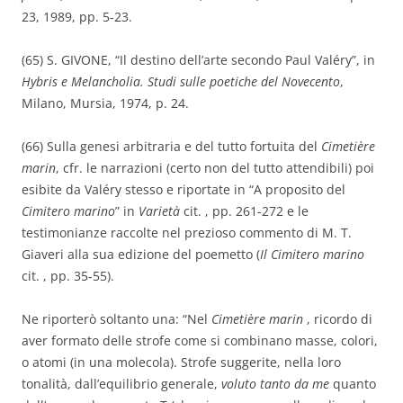
23, 1989, pp. 5-23.
(65) S. GIVONE, “Il destino dell’arte secondo Paul Valéry”, in
Hybris e Melancholia. Studi sulle poetiche del Novecento
,
Milano, Mursia, 1974, p. 24.
(66) Sulla genesi arbitraria e del tutto fortuita del
Cimetière
marin
, cfr. le narrazioni (certo non del tutto attendibili) poi
esibite da Valéry stesso e riportate in “A proposito del
Cimitero marino
” in
Varietà
cit. , pp. 261-272 e le
testimonianze raccolte nel prezioso commento di M. T.
Giaveri alla sua edizione del poemetto (
Il Cimitero marino
cit. , pp. 35-55).
Ne riporterò soltanto una: “Nel
Cimetière marin
, ricordo di
aver formato delle strofe come si combinano masse, colori,
o atomi (in una molecola). Strofe suggerite, nella loro
tonalità, dall’equilibrio generale,
voluto tanto da me
quanto