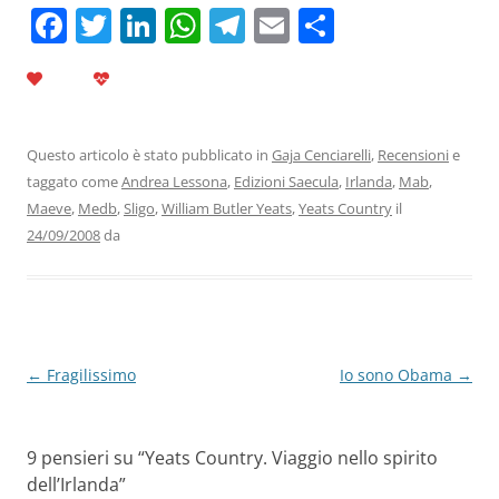
F
T
Li
W
T
E
C
a
w
n
h
el
m
o
c
itt
k
at
e
ai
n
e
er
e
s
gr
l
di
b
dI
A
a
vi
Questo articolo è stato pubblicato in
Gaja Cenciarelli
,
Recensioni
e
taggato come
Andrea Lessona
,
Edizioni Saecula
,
Irlanda
,
Mab
,
o
n
p
m
di
Maeve
,
Medb
,
Sligo
,
William Butler Yeats
,
Yeats Country
il
o
p
24/09/2008
da
k
Navigazione
←
Fragilissimo
Io sono Obama
→
articolo
9 pensieri su “
Yeats Country. Viaggio nello spirito
dell’Irlanda
”