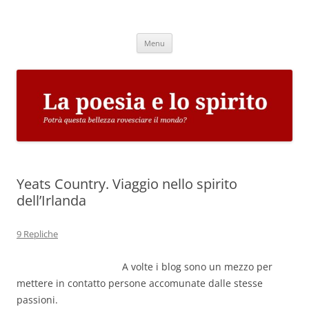
Vai
al
La poesia e lo spirito
contenuto
Potrà questa bellezza rovesciare il mondo?
Menu
Yeats Country. Viaggio nello spirito
dell’Irlanda
9 Repliche
A volte i blog sono un mezzo per
mettere in contatto persone accomunate dalle stesse
passioni.