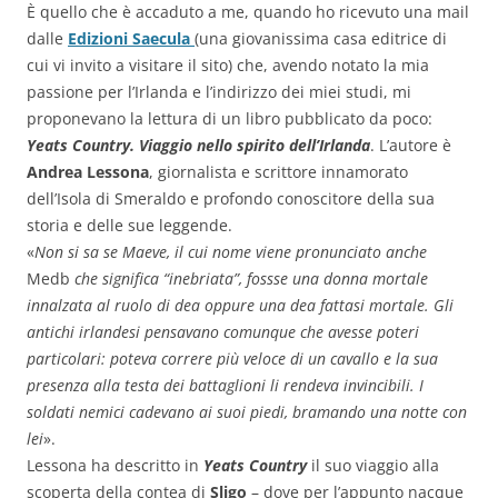
È quello che è accaduto a me, quando ho ricevuto una mail
dalle
Edizioni Saecula
(una giovanissima casa editrice di
cui vi invito a visitare il sito) che, avendo notato la mia
passione per l’Irlanda e l’indirizzo dei miei studi, mi
proponevano la lettura di un libro pubblicato da poco:
Yeats Country. Viaggio nello spirito dell’Irlanda
. L’autore è
Andrea Lessona
, giornalista e scrittore innamorato
dell’Isola di Smeraldo e profondo conoscitore della sua
storia e delle sue leggende.
«
Non si sa se Maeve, il cui nome viene pronunciato anche
Medb
che significa “inebriata”, fossse una donna mortale
innalzata al ruolo di dea oppure una dea fattasi mortale. Gli
antichi irlandesi pensavano comunque che avesse poteri
particolari: poteva correre più veloce di un cavallo e la sua
presenza alla testa dei battaglioni li rendeva invincibili. I
soldati nemici cadevano ai suoi piedi, bramando una notte con
lei
».
Lessona ha descritto in
Yeats Country
il suo viaggio alla
scoperta della contea di
Sligo
– dove per l’appunto nacque