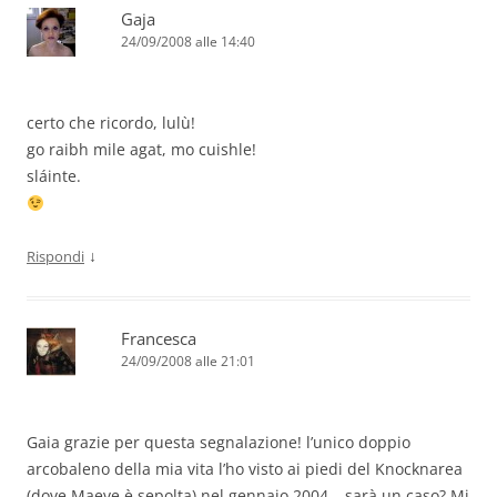
Gaja
24/09/2008 alle 14:40
certo che ricordo, lulù!
go raibh mile agat, mo cuishle!
sláinte.
↓
Rispondi
Francesca
24/09/2008 alle 21:01
Gaia grazie per questa segnalazione! l’unico doppio
arcobaleno della mia vita l’ho visto ai piedi del Knocknarea
(dove Maeve è sepolta) nel gennaio 2004… sarà un caso? Mi