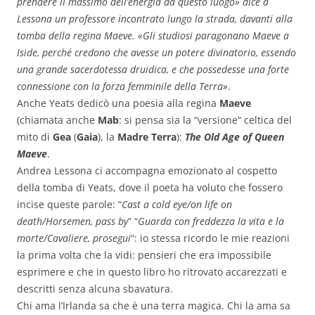
prendere il massimo dell’energia da questo luogo» dice a
Lessona un professore incontrato lungo la strada, davanti alla
tomba della regina Maeve. «Gli studiosi paragonano Maeve a
Iside, perché credono che avesse un potere divinatorio, essendo
una grande sacerdotessa druidica, e che possedesse una forte
connessione con la forza femminile della Terra
».
Anche Yeats dedicò una poesia alla regina
Maeve
(chiamata anche
Mab
: si pensa sia la “versione” celtica del
mito di
Gea
(
Gaia
), la
Madre Terra
):
The Old Age of Queen
Maeve
.
Andrea Lessona ci accompagna emozionato al cospetto
della tomba di Yeats, dove il poeta ha voluto che fossero
incise queste parole: “
Cast a cold eye/on life on
death/Horsemen, pass by
” “
Guarda con freddezza la vita e la
morte/Cavaliere, prosegui
“: io stessa ricordo le mie reazioni
la prima volta che la vidi: pensieri che era impossibile
esprimere e che in questo libro ho ritrovato accarezzati e
descritti senza alcuna sbavatura.
Chi ama l’Irlanda sa che è una terra magica. Chi la ama sa