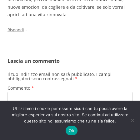
nuove emozioni da cogliere e da coltivare, se solo vorrai
aprirti ad una vita rinnovata
↓
Rispondi
Lascia un commento
Il tuo indirizzo email non sarà pubblicato.
I campi
obbligatori sono contrassegnati
*
Commento
*
Utilizziamo i cookie per essere sicuri che tu possa avere la
migliore esperienza sul nostro sito. Se continui ad utilizzare
questo sito noi assumiamo che tu ne sia felice.
Ok