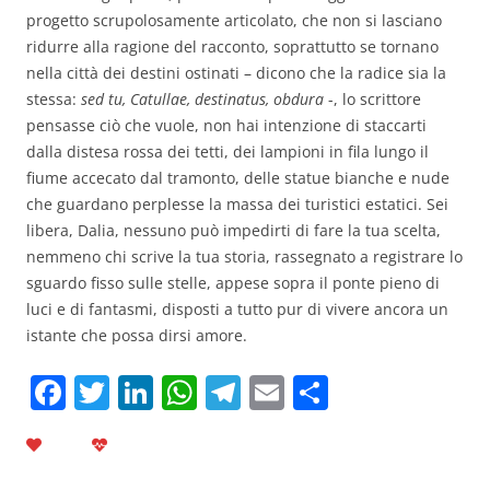
progetto scrupolosamente articolato, che non si lasciano
ridurre alla ragione del racconto, soprattutto se tornano
nella città dei destini ostinati – dicono che la radice sia la
stessa:
sed tu, Catullae, destinatus, obdura
-, lo scrittore
pensasse ciò che vuole, non hai intenzione di staccarti
dalla distesa rossa dei tetti, dei lampioni in fila lungo il
fiume accecato dal tramonto, delle statue bianche e nude
che guardano perplesse la massa dei turistici estatici. Sei
libera, Dalia, nessuno può impedirti di fare la tua scelta,
nemmeno chi scrive la tua storia, rassegnato a registrare lo
sguardo fisso sulle stelle, appese sopra il ponte pieno di
luci e di fantasmi, disposti a tutto pur di vivere ancora un
istante che possa dirsi amore.
F
T
Li
W
T
E
C
a
w
n
h
el
m
o
c
itt
k
at
e
ai
n