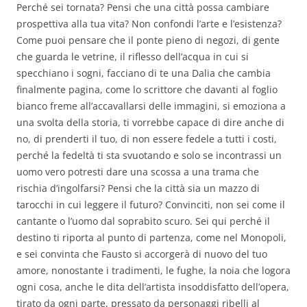
Perché sei tornata? Pensi che una città possa cambiare
prospettiva alla tua vita? Non confondi l’arte e l’esistenza?
Come puoi pensare che il ponte pieno di negozi, di gente
che guarda le vetrine, il riflesso dell’acqua in cui si
specchiano i sogni, facciano di te una Dalia che cambia
finalmente pagina, come lo scrittore che davanti al foglio
bianco freme all’accavallarsi delle immagini, si emoziona a
una svolta della storia, ti vorrebbe capace di dire anche di
no, di prenderti il tuo, di non essere fedele a tutti i costi,
perché la fedeltà ti sta svuotando e solo se incontrassi un
uomo vero potresti dare una scossa a una trama che
rischia d’ingolfarsi?
Pensi che la città sia un mazzo di
tarocchi in cui leggere il futuro? Convinciti, non sei come il
cantante o l’uomo dal soprabito scuro. Sei qui perché il
destino ti riporta al punto di partenza, come nel Monopoli,
e sei convinta che Fausto si accorgerà di nuovo del tuo
amore, nonostante i tradimenti, le fughe, la noia che logora
ogni cosa, anche le dita dell’artista insoddisfatto dell’opera,
tirato da ogni parte, pressato da personaggi ribelli al