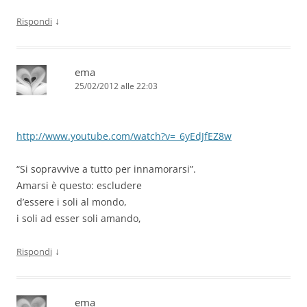
↓
Rispondi
ema
25/02/2012 alle 22:03
http://www.youtube.com/watch?v=_6yEdJfEZ8w
“Si sopravvive a tutto per innamorarsi”.
Amarsi è questo: escludere
d’essere i soli al mondo,
i soli ad esser soli amando,
↓
Rispondi
ema