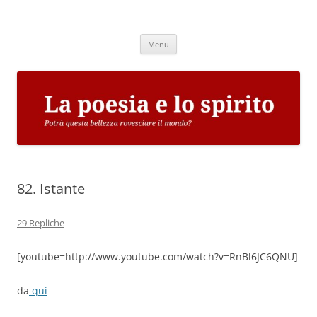
Vai
al
La poesia e lo spirito
contenuto
Potrà questa bellezza rovesciare il mondo?
Menu
82. Istante
29 Repliche
[youtube=http://www.youtube.com/watch?v=RnBl6JC6QNU]
da
qui