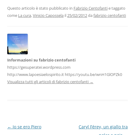
e
er
e
s
gr
l
di
b
dI
A
a
vi
Questo articolo è stato pubblicato in
Fabrizio Centofanti
e taggato
come
La cura
,
Vinicio Capossela
il
25/02/2012
da
fabrizio centofanti
o
n
p
m
di
o
p
k
Informazioni su fabrizio centofanti
https://gesuperatei.wordpress.com
http://www.lapoesiaelospirito.it https://youtu.be/wnH1GlOPZk0
Visualizza tutti gli articoli di fabrizio centofanti
→
Navigazione
←
Io se ero Piero
Caryl Férey, un giallo tra