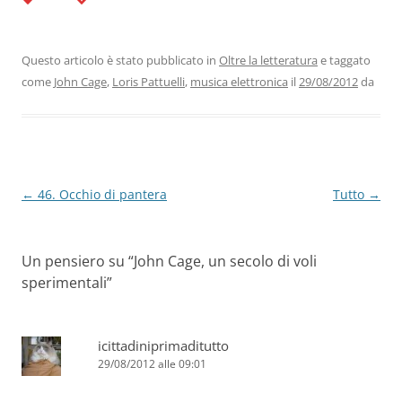
c
itt
k
at
e
ai
n
e
er
e
s
gr
l
di
b
dI
A
a
vi
Questo articolo è stato pubblicato in
Oltre la letteratura
e taggato
come
John Cage
,
Loris Pattuelli
,
musica elettronica
il
29/08/2012
da
o
n
p
m
di
o
p
k
Navigazione
←
46. Occhio di pantera
Tutto
→
articolo
Un pensiero su “
John Cage, un secolo di voli
sperimentali
”
icittadiniprimaditutto
29/08/2012 alle 09:01