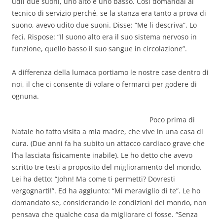
udii due suoni, uno alto e uno basso. Così domandai al
tecnico di servizio perché, se la stanza era tanto a prova di
suono, avevo udito due suoni. Disse: “Me li descriva”. Lo
feci. Rispose: “Il suono alto era il suo sistema nervoso in
funzione, quello basso il suo sangue in circolazione”.
A differenza della lumaca portiamo le nostre case dentro di
noi, il che ci consente di volare o fermarci per godere di
ognuna.
Poco prima di
Natale ho fatto visita a mia madre, che vive in una casa di
cura. (Due anni fa ha subito un attacco cardiaco grave che
l’ha lasciata fisicamente inabile). Le ho detto che avevo
scritto tre testi a proposito del miglioramento del mondo.
Lei ha detto: “John! Ma come ti permetti? Dovresti
vergognarti!”. Ed ha aggiunto: “Mi meraviglio di te”. Le ho
domandato se, considerando le condizioni del mondo, non
pensava che qualche cosa da migliorare ci fosse. “Senza