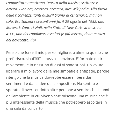
compositore americano, teorico della musica, scrittore e
artista. Pioniere, eccetera, eccetera, dice Wikipedia. Alla faccia
delle ricorrenze, tanti auguri! Siamo al centenario, ma non
solo. Esattamente sessant’anni fa, il 29 agosto del 1952, alla
Maverick Concert Hall, nello Stato di New York, va in scena
4’33”, uno dei capolavori assoluti (e più astrusi) della musica
del novecento. (lp)
Penso che forse il mio pezzo migliore, o almeno quello che
preferisco, sia
4’33”
, il pezzo silenzioso. E’ formato da tre
movimenti, e in nessuno di essi vi sono suoni. Ho voluto
liberare il mio lavoro dalle mie simpatie e antipatie, perché
ritengo che la musica dovrebbe essere libera dai
sentimenti e dalle idee del compositore. Ho sentito e
sperato di aver condotto altre persone a sentire che i suoni
dell’ambiente in cui vivono costituiscono una musica che è
più interessante della musica che potrebbero ascoltare in
una sala da concerto.