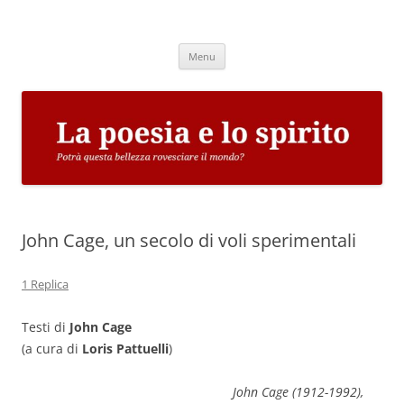
Vai
al
La poesia e lo spirito
contenuto
Potrà questa bellezza rovesciare il mondo?
Menu
John Cage, un secolo di voli sperimentali
1 Replica
Testi di
John Cage
(a cura di
Loris Pattuelli
)
John Cage (1912-1992),