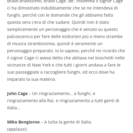
Bravo bravissimo, bravo Cage. Be’, insomma il signor Cage
ci ha dimostrato indubbiamente che se ne intendeva di
funghi, perché con le domande che gli abbiamo fatto
questa sera c’era di che sudare. Quindi non è stato
semplicemente un personaggio che è venuto su questo
palcoscenico per fare delle esibizioni più o meno strambe
di musica strambissima, quindi è veramente un
personaggio preparato. Io lo sapevo, perché mi ricordo che
il signor Cage ci aveva detto che abitava nei boschetti nelle
vicinanze di New York e che tutti i giorni andava a fare le
sue passeggiate a raccogliere funghi, ed ecco dove ha
imparato la sua materia.
John Cage
– Un ringraziamento… a funghi, e
ringraziamento alla Rai, e ringraziamento a tutti genti di
Italia…
Mike Bongiorno
– A tutta la gente di Italia.
(applausi)