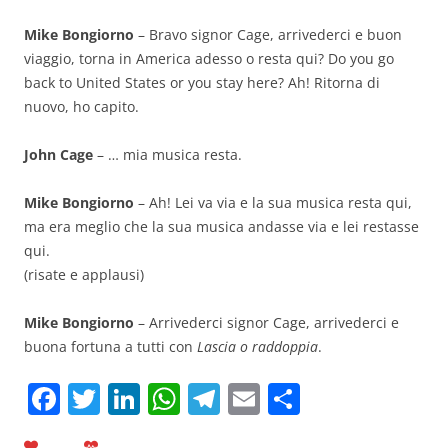
Mike Bongiorno
– Bravo signor Cage, arrivederci e buon
viaggio, torna in America adesso o resta qui? Do you go
back to United States or you stay here? Ah! Ritorna di
nuovo, ho capito.
John Cage
– … mia musica resta.
Mike Bongiorno
– Ah! Lei va via e la sua musica resta qui,
ma era meglio che la sua musica andasse via e lei restasse
qui.
(risate e applausi)
Mike Bongiorno
– Arrivederci signor Cage, arrivederci e
buona fortuna a tutti con
Lascia o raddoppia
.
F
T
Li
W
T
E
C
a
w
n
h
el
m
o