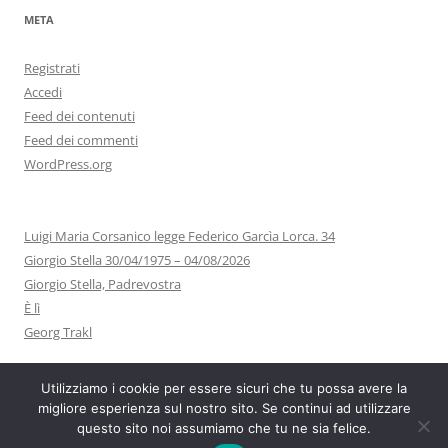
META
Registrati
Accedi
Feed dei contenuti
Feed dei commenti
WordPress.org
Luigi Maria Corsanico legge Federico Garcìa Lorca. 34
Giorgio Stella 30/04/1975 – 04/08/2026
Giorgio Stella, Padrevostra
È lì
Georg Trakl
Utilizziamo i cookie per essere sicuri che tu possa avere la
migliore esperienza sul nostro sito. Se continui ad utilizzare
questo sito noi assumiamo che tu ne sia felice.