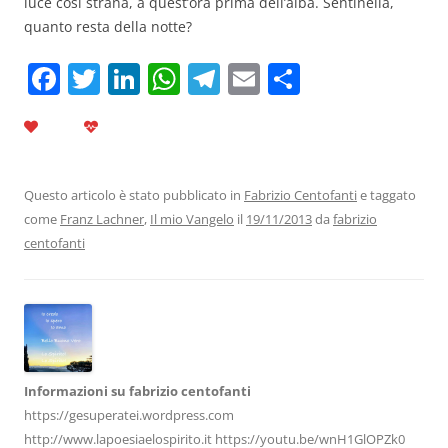
luce così strana, a quest’ora prima dell’alba. Sentinella,
quanto resta della notte?
F
T
Li
W
T
E
C
a
w
n
h
el
m
o
c
itt
k
at
e
ai
n
e
er
e
s
gr
l
di
b
dI
A
a
vi
Questo articolo è stato pubblicato in
Fabrizio Centofanti
e taggato
come
Franz Lachner
,
Il mio Vangelo
il
19/11/2013
da
fabrizio
o
n
p
m
di
centofanti
o
p
k
Informazioni su fabrizio centofanti
https://gesuperatei.wordpress.com
http://www.lapoesiaelospirito.it https://youtu.be/wnH1GlOPZk0