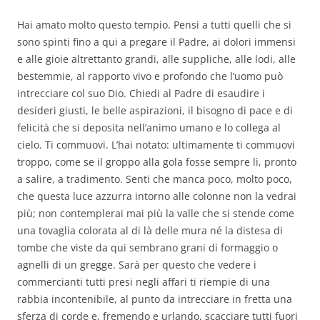
Hai amato molto questo tempio.
Pensi a tutti quelli che si
sono spinti fino a qui a pregare il Padre, ai dolori immensi
e alle gioie altrettanto grandi, alle suppliche, alle lodi, alle
bestemmie, al rapporto vivo e profondo che l’uomo può
intrecciare col suo Dio. Chiedi al Padre di esaudire i
desideri giusti, le belle aspirazioni, il bisogno di pace e di
felicità che si deposita nell’animo umano e lo collega al
cielo. Ti commuovi. L’hai notato: ultimamente ti commuovi
troppo, come se il groppo alla gola fosse sempre lì, pronto
a salire, a tradimento. Senti che manca poco, molto poco,
che questa luce azzurra intorno alle colonne non la vedrai
più; non contemplerai mai più la valle che si stende come
una tovaglia colorata al di là delle mura né la distesa di
tombe che viste da qui sembrano grani di formaggio o
agnelli di un gregge. Sarà per questo che vedere i
commercianti tutti presi negli affari ti riempie di una
rabbia incontenibile, al punto da intrecciare in fretta una
sferza di corde e, fremendo e urlando, scacciare tutti fuori