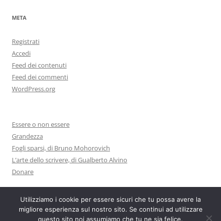
META
Registrati
Accedi
Feed dei contenuti
Feed dei commenti
WordPress.org
Essere o non essere
Grandezza
Fogli sparsi, di Bruno Mohorovich
L’arte dello scrivere, di Gualberto Alvino
Donare
Utilizziamo i cookie per essere sicuri che tu possa avere la
migliore esperienza sul nostro sito. Se continui ad utilizzare
questo sito noi assumiamo che tu ne sia felice.