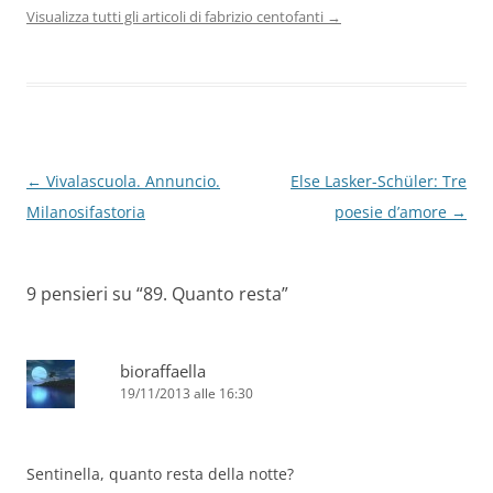
Visualizza tutti gli articoli di fabrizio centofanti
→
Navigazione
←
Vivalascuola. Annuncio.
Else Lasker-Schüler: Tre
articolo
Milanosifastoria
poesie d’amore
→
9 pensieri su “
89. Quanto resta
”
bioraffaella
19/11/2013 alle 16:30
Sentinella, quanto resta della notte?