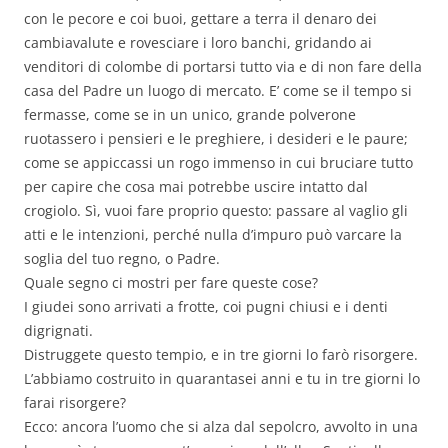
con le pecore e coi buoi, gettare a terra il denaro dei
cambiavalute e rovesciare i loro banchi, gridando ai
venditori di colombe di portarsi tutto via e di non fare della
casa del Padre un luogo di mercato. E’ come se il tempo si
fermasse, come se in un unico, grande polverone
ruotassero i pensieri e le preghiere, i desideri e le paure;
come se appiccassi un rogo immenso in cui bruciare tutto
per capire che cosa mai potrebbe uscire intatto dal
crogiolo. Sì, vuoi fare proprio questo: passare al vaglio gli
atti e le intenzioni, perché nulla d’impuro può varcare la
soglia del tuo regno, o Padre.
Quale segno ci mostri per fare queste cose?
I giudei sono arrivati a frotte, coi pugni chiusi e i denti
digrignati.
Distruggete questo tempio, e in tre giorni lo farò risorgere.
L’abbiamo costruito in quarantasei anni e tu in tre giorni lo
farai risorgere?
Ecco: ancora l’uomo che si alza dal sepolcro, avvolto in una