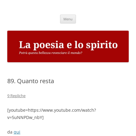
Vai
al
La poesia e lo spirito
contenuto
Potrà questa bellezza rovesciare il mondo?
Menu
89. Quanto resta
9 Repliche
[youtube=https://www.youtube.com/watch?
v=5uNNPDw_nbY]
da
qui