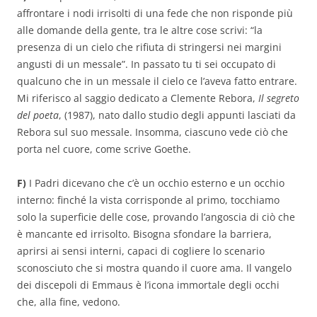
affrontare i nodi irrisolti di una fede che non risponde più
alle domande della gente, tra le altre cose scrivi: “la
presenza di un cielo che rifiuta di stringersi nei margini
angusti di un messale”. In passato tu ti sei occupato di
qualcuno che in un messale il cielo ce l’aveva fatto entrare.
Mi riferisco al saggio dedicato a Clemente Rebora,
Il segreto
del poeta
, (1987), nato dallo studio degli appunti lasciati da
Rebora sul suo messale. Insomma, ciascuno vede ciò che
porta nel cuore, come scrive Goethe.
F)
I Padri dicevano che c’è un occhio esterno e un occhio
interno: finché la vista corrisponde al primo, tocchiamo
solo la superficie delle cose, provando l’angoscia di ciò che
è mancante ed irrisolto. Bisogna sfondare la barriera,
aprirsi ai sensi interni, capaci di cogliere lo scenario
sconosciuto che si mostra quando il cuore ama. Il vangelo
dei discepoli di Emmaus è l’icona immortale degli occhi
che, alla fine, vedono.