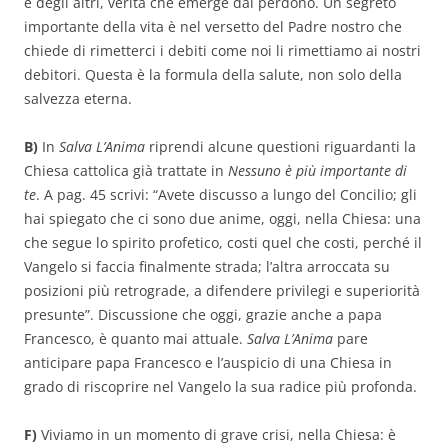
e degli altri, verità che emerge dal perdono. Un segreto
importante della vita è nel versetto del Padre nostro che
chiede di rimetterci i debiti come noi li rimettiamo ai nostri
debitori. Questa è la formula della salute, non solo della
salvezza eterna.
B)
In
Salva L’Anima
riprendi alcune questioni riguardanti la
Chiesa cattolica già trattate in
Nessuno è più importante di
te
. A pag. 45 scrivi: “Avete discusso a lungo del Concilio; gli
hai spiegato che ci sono due anime, oggi, nella Chiesa: una
che segue lo spirito profetico, costi quel che costi, perché il
Vangelo si faccia finalmente strada; l’altra arroccata su
posizioni più retrograde, a difendere privilegi e superiorità
presunte”. Discussione che oggi, grazie anche a papa
Francesco, è quanto mai attuale.
Salva L’Anima
pare
anticipare papa Francesco e l’auspicio di una Chiesa in
grado di riscoprire nel Vangelo la sua radice più profonda.
F)
Viviamo in un momento di grave crisi, nella Chiesa: è