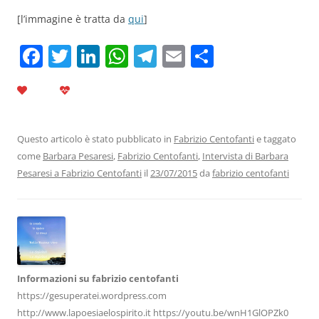
[l’immagine è tratta da
qui
]
F
T
Li
W
T
E
C
a
w
n
h
el
m
o
c
itt
k
at
e
ai
n
e
er
e
s
gr
l
di
b
dI
A
a
vi
Questo articolo è stato pubblicato in
Fabrizio Centofanti
e taggato
come
Barbara Pesaresi
,
Fabrizio Centofanti
,
Intervista di Barbara
o
n
p
m
di
Pesaresi a Fabrizio Centofanti
il
23/07/2015
da
fabrizio centofanti
o
p
k
Informazioni su fabrizio centofanti
https://gesuperatei.wordpress.com
http://www.lapoesiaelospirito.it https://youtu.be/wnH1GlOPZk0