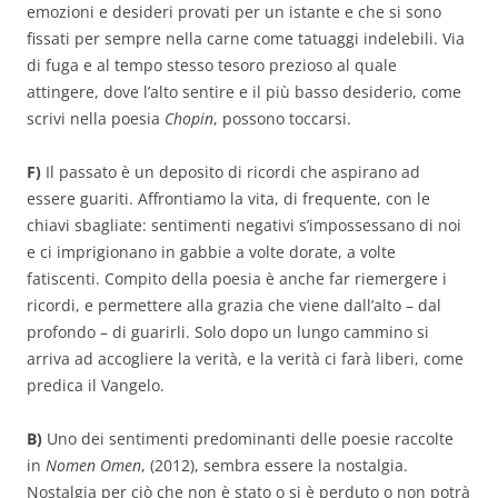
emozioni e desideri provati per un istante e che si sono
fissati per sempre nella carne come tatuaggi indelebili. Via
di fuga e al tempo stesso tesoro prezioso al quale
attingere, dove l’alto sentire e il più basso desiderio, come
scrivi nella poesia
Chopin
, possono toccarsi.
F)
Il passato è un deposito di ricordi che aspirano ad
essere guariti. Affrontiamo la vita, di frequente, con le
chiavi sbagliate: sentimenti negativi s’impossessano di noi
e ci imprigionano in gabbie a volte dorate, a volte
fatiscenti. Compito della poesia è anche far riemergere i
ricordi, e permettere alla grazia che viene dall’alto – dal
profondo – di guarirli. Solo dopo un lungo cammino si
arriva ad accogliere la verità, e la verità ci farà liberi, come
predica il Vangelo.
B)
Uno dei sentimenti predominanti delle poesie raccolte
in
Nomen Omen
, (2012), sembra essere la nostalgia.
Nostalgia per ciò che non è stato o si è perduto o non potrà