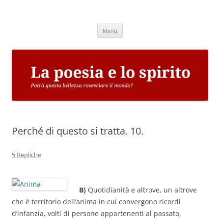
Vai
al
La poesia e lo spirito
contenuto
Potrà questa bellezza rovesciare il mondo?
Menu
Perché di questo si tratta. 10.
5 Repliche
B)
Quotidianità e altrove, un altrove
che è territorio dell’anima in cui convergono ricordi
d’infanzia, volti di persone appartenenti al passato,