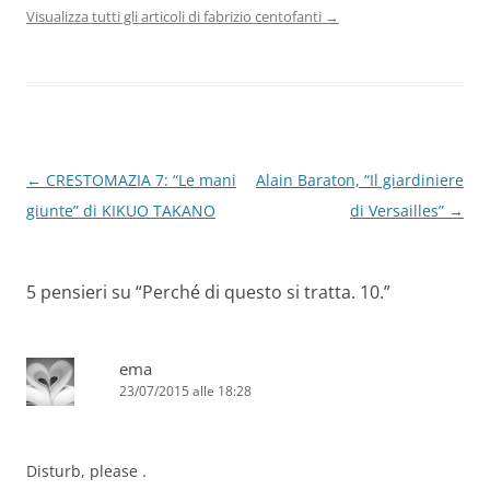
Visualizza tutti gli articoli di fabrizio centofanti
→
Navigazione
←
CRESTOMAZIA 7: “Le mani
Alain Baraton, “Il giardiniere
articolo
giunte” di KIKUO TAKANO
di Versailles”
→
5 pensieri su “
Perché di questo si tratta. 10.
”
ema
23/07/2015 alle 18:28
Disturb, please .