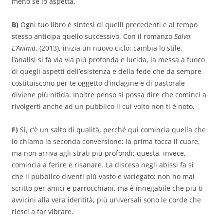
meno se lo aspetta.
B)
Ogni tuo libro è sintesi di quelli precedenti e al tempo
stesso anticipa quello successivo. Con il romanzo
Salva
L’Anima
, (2013), inizia un nuovo ciclo: cambia lo stile,
l’analisi si fa via via più profonda e lucida, la messa a fuoco
di quegli aspetti dell’esistenza e della fede che da sempre
costituiscono per te oggetto d’indagine e di pastorale
diviene più nitida. Inoltre penso si possa dire che cominci a
rivolgerti anche ad un pubblico il cui volto non ti è noto.
F)
Sì, c’è un salto di qualità, perché qui comincia quella che
io chiamo la seconda conversione: la prima tocca il cuore,
ma non arriva agli strati più profondi; questa, invece,
comincia a ferire e risanare. La discesa negli abissi fa sì
che il pubblico diventi più vasto e variegato: non ho mai
scritto per amici e parrocchiani, ma è innegabile che più ti
avvicini alla vera identità, più universali sono le corde che
riesci a far vibrare.