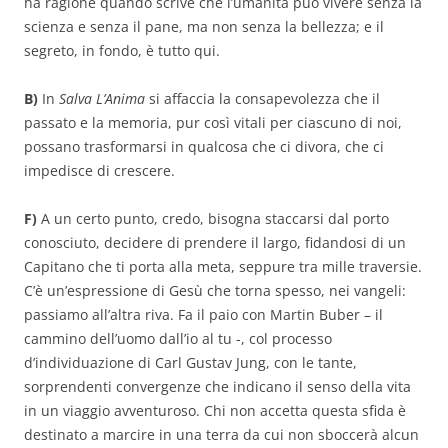
ha ragione quando scrive che l’umanità può vivere senza la
scienza e senza il pane, ma non senza la bellezza; e il
segreto, in fondo, è tutto qui.
B)
In
Salva L’Anima
si affaccia la consapevolezza che il
passato e la memoria, pur così vitali per ciascuno di noi,
possano trasformarsi in qualcosa che ci divora, che ci
impedisce di crescere.
F)
A un certo punto, credo, bisogna staccarsi dal porto
conosciuto, decidere di prendere il largo, fidandosi di un
Capitano che ti porta alla meta, seppure tra mille traversie.
C’è un’espressione di Gesù che torna spesso, nei vangeli:
passiamo all’altra riva. Fa il paio con Martin Buber – il
cammino dell’uomo dall’io al tu -, col processo
d’individuazione di Carl Gustav Jung, con le tante,
sorprendenti convergenze che indicano il senso della vita
in un viaggio avventuroso. Chi non accetta questa sfida è
destinato a marcire in una terra da cui non sboccerà alcun