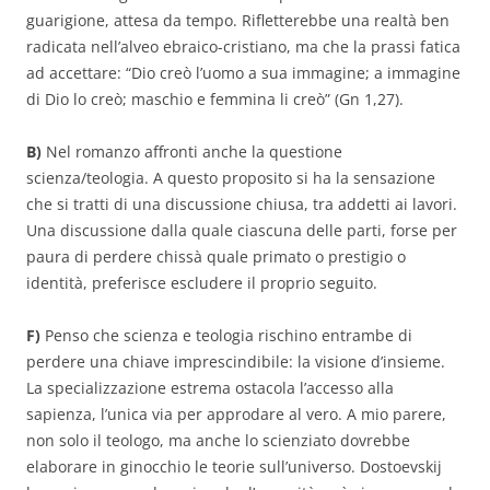
guarigione, attesa da tempo. Rifletterebbe una realtà ben
radicata nell’alveo ebraico-cristiano, ma che la prassi fatica
ad accettare: “Dio creò l’uomo a sua immagine; a immagine
di Dio lo creò; maschio e femmina li creò” (Gn 1,27).
B)
Nel romanzo affronti anche la questione
scienza/teologia. A questo proposito si ha la sensazione
che si tratti di una discussione chiusa, tra addetti ai lavori.
Una discussione dalla quale ciascuna delle parti, forse per
paura di perdere chissà quale primato o prestigio o
identità, preferisce escludere il proprio seguito.
F)
Penso che scienza e teologia rischino entrambe di
perdere una chiave imprescindibile: la visione d’insieme.
La specializzazione estrema ostacola l’accesso alla
sapienza, l’unica via per approdare al vero. A mio parere,
non solo il teologo, ma anche lo scienziato dovrebbe
elaborare in ginocchio le teorie sull’universo. Dostoevskij