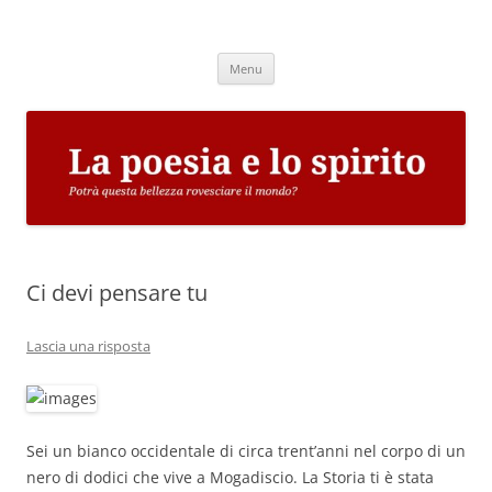
Vai
al
La poesia e lo spirito
contenuto
Potrà questa bellezza rovesciare il mondo?
Menu
Ci devi pensare tu
Lascia una risposta
Sei un bianco occidentale di circa trent’anni nel corpo di un
nero di dodici che vive a Mogadiscio. La Storia ti è stata