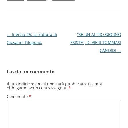
o
p
k
Navigazione
←
Inerzia #5: La rottura di
“SE UN ALTRO GIORNO
articolo
Giovanni Filopono.
ESISTE”, DI VIERI TOMMASI
CANDIDI
→
Lascia un commento
Il tuo indirizzo email non sarà pubblicato.
I campi
obbligatori sono contrassegnati
*
Commento
*