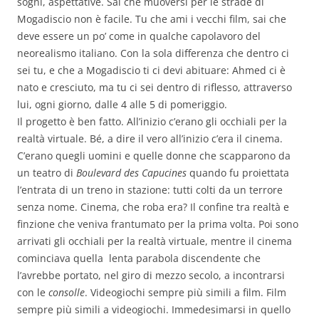
sogni, aspettative. Sai che muoversi per le strade di
Mogadiscio non è facile. Tu che ami i vecchi film, sai che
deve essere un po’ come in qualche capolavoro del
neorealismo italiano. Con la sola differenza che dentro ci
sei tu, e che a Mogadiscio ti ci devi abituare: Ahmed ci è
nato e cresciuto, ma tu ci sei dentro di riflesso, attraverso
lui, ogni giorno, dalle 4 alle 5 di pomeriggio.
Il progetto è ben fatto. All’inizio c’erano gli occhiali per la
realtà virtuale. Bé, a dire il vero all’inizio c’era il cinema.
C’erano quegli uomini e quelle donne che scapparono da
un teatro di
Boulevard des Capucines
quando fu proiettata
l’entrata di un treno in stazione: tutti colti da un terrore
senza nome. Cinema, che roba era? Il confine tra realtà e
finzione che veniva frantumato per la prima volta. Poi sono
arrivati gli occhiali per la realtà virtuale, mentre il cinema
cominciava quella lenta parabola discendente che
l’avrebbe portato, nel giro di mezzo secolo, a incontrarsi
con le
consolle
. Videogiochi sempre più simili a film. Film
sempre più simili a videogiochi. Immedesimarsi in quello