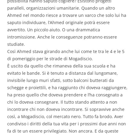
possibilità hanno saputo cogliere? Esistono progetti
paralleli, organizzazioni umanitarie. Quando un altro
Ahmed nel mondo riesce a trovare un varco che solo lui ha
saputo individuare, l’Ahmed originale potrà essere
avvertito. Un piccolo aiuto. O una drammatica
intromissione. Anche le conseguenze potranno essere
studiate.
Così Ahmed stava girando anche lui come te tra le 4 e le 5
di pomeriggio per le strade di Mogadiscio.
È uscito da quello che rimaneva della sua scuola e ha
evitato le bande. Si è tenuto a distanza dal lungomare,
invisibile lungo muri sfatti, sotto balconi butterati da
schegge e proiettili, e ha raggiunto chi doveva raggiungere,
ha preso quello che doveva prendere e l’ha consegnato a
chi lo doveva consegnare. Il tutto stando attento a non
incontrare chi non doveva incontrare. Si sopravvive anche
così, a Mogadiscio, col mercato nero. Tutto fa brodo. Aver
condiviso i diritti della tua vita per i prossimi due anni non
fa di te un essere privilegiato. Non ancora. E da queste