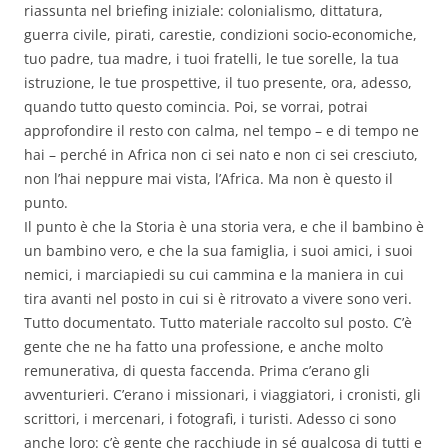
riassunta nel briefing iniziale: colonialismo, dittatura,
guerra civile, pirati, carestie, condizioni socio-economiche,
tuo padre, tua madre, i tuoi fratelli, le tue sorelle, la tua
istruzione, le tue prospettive, il tuo presente, ora, adesso,
quando tutto questo comincia. Poi, se vorrai, potrai
approfondire il resto con calma, nel tempo – e di tempo ne
hai – perché in Africa non ci sei nato e non ci sei cresciuto,
non l’hai neppure mai vista, l’Africa. Ma non è questo il
punto.
Il punto è che la Storia è una storia vera, e che il bambino è
un bambino vero, e che la sua famiglia, i suoi amici, i suoi
nemici, i marciapiedi su cui cammina e la maniera in cui
tira avanti nel posto in cui si è ritrovato a vivere sono veri.
Tutto documentato. Tutto materiale raccolto sul posto. C’è
gente che ne ha fatto una professione, e anche molto
remunerativa, di questa faccenda. Prima c’erano gli
avventurieri. C’erano i missionari, i viaggiatori, i cronisti, gli
scrittori, i mercenari, i fotografi, i turisti. Adesso ci sono
anche loro: c’è gente che racchiude in sé qualcosa di tutti e