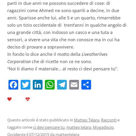
parti in due anni ne possono succedere di cose: di
ragazzini come Ahmed ne sono spariti a decine, in due
anni. Sparisse anche lui, alle 5 e un quarto, rimarrebbe
solo un tizio occidentale di trent’anni in qualche angolo di
una grande città, con indosso un casco e una tuta a
sensori, a vivere una vita che non conosce ma in cui ha
deciso di provare a sopravvivere.
In fondo lo dice anche il motto della
Liveotherlives
Corporation
che di ricette non ce ne sono.
“Noi ti diamo il materiale… al resto ci devi pensare tu”.
F
T
Li
W
T
E
C
a
w
n
h
el
m
o
c
itt
k
at
e
ai
n
e
er
e
s
gr
l
di
b
dI
A
a
vi
Questo articolo è stato pubblicato in
Matteo Telara
,
Racconti
e
taggato come
ci devi pensare tu
,
matteo telara
,
Mogadiscio
,
o
n
p
m
di
Occidente
il
07/12/2015
da
matteotelara