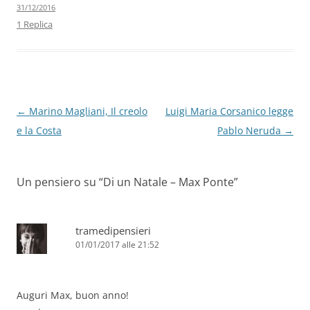
31/12/2016
o
n
p
m
di
1 Replica
o
p
k
Navigazione
←
Marino Magliani, Il creolo
Luigi Maria Corsanico legge
articolo
e la Costa
Pablo Neruda
→
Un pensiero su “
Di un Natale – Max Ponte
”
tramedipensieri
01/01/2017 alle 21:52
Auguri Max, buon anno!