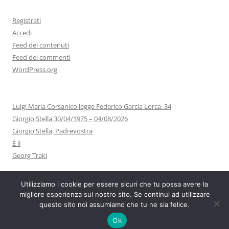
Registrati
Accedi
Feed dei contenuti
Feed dei commenti
WordPress.org
Luigi Maria Corsanico legge Federico Garcìa Lorca. 34
Giorgio Stella 30/04/1975 – 04/08/2026
Giorgio Stella, Padrevostra
È lì
Georg Trakl
Utilizziamo i cookie per essere sicuri che tu possa avere la
migliore esperienza sul nostro sito. Se continui ad utilizzare
questo sito noi assumiamo che tu ne sia felice.
Proudly powered by WordPress
Ok