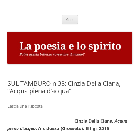
Vai
al
La poesia e lo spirito
contenuto
Potrà questa bellezza rovesciare il mondo?
Menu
SUL TAMBURO n.38: Cinzia Della Ciana,
“Acqua piena d’acqua”
Lascia una risposta
Cinzia Della Ciana,
Acqua
piena d’acqua
, Arcidosso (Grosseto), Effigi, 2016