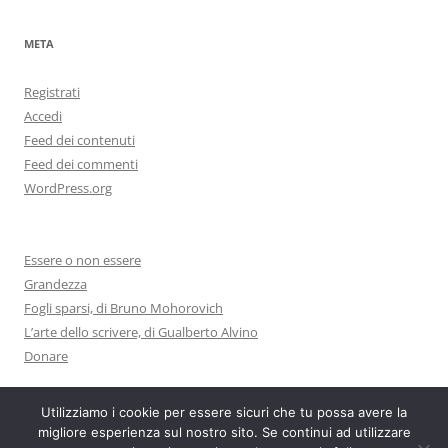
META
Registrati
Accedi
Feed dei contenuti
Feed dei commenti
WordPress.org
Essere o non essere
Grandezza
Fogli sparsi, di Bruno Mohorovich
L’arte dello scrivere, di Gualberto Alvino
Donare
Utilizziamo i cookie per essere sicuri che tu possa avere la
migliore esperienza sul nostro sito. Se continui ad utilizzare