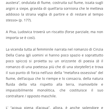
austera”, ondulata di fiume, costruita sul fiume, issata sugli
argini a siepe, gravida di quell’aria sorniona che le metteva
addosso la strana voglia di partire e di restare al tempo
stesso» (p. 177).
A Pisa, Ludovica troverà un riscatto (forse parziale, ma non
importa se è così).
La vicenda tutta al femminile narrata nel romanzo di Cinzia
Della Ciana (gli uomini vi hanno poco spazio e soprattutto
poco spicco) si proietta su un orizzonte di poesia (è il
romanzo di una poetessa più che di una
storyteller
) e trova
il suo punto di forza nell’uso della “metafora ossessiva” del
fiume, dell’acqua che lo riempe e lo consacra, della natura
fluida della vita rispetto alla terra, inamovibile e
impassibilmente monolitica, che costituisce il suo
contraltare / opposto maschile.
L’ “acqua piena d’acqua”, allora, è anche splendore e