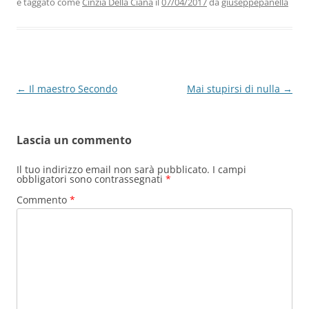
e taggato come
Cinzia Della Ciana
il
07/04/2017
da
giuseppepanella
o
n
p
m
di
o
p
k
Navigazione
←
Il maestro Secondo
Mai stupirsi di nulla
→
articolo
Lascia un commento
Il tuo indirizzo email non sarà pubblicato.
I campi
obbligatori sono contrassegnati
*
Commento
*