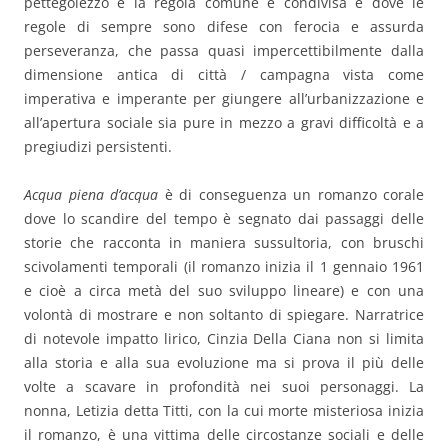
pettegolezzo è la regola comune e condivisa e dove le
regole di sempre sono difese con ferocia e assurda
perseveranza, che passa quasi impercettibilmente dalla
dimensione antica di città / campagna vista come
imperativa e imperante per giungere all’urbanizzazione e
all’apertura sociale sia pure in mezzo a gravi difficoltà e a
pregiudizi persistenti.
Acqua piena d’acqua
è di conseguenza un romanzo corale
dove lo scandire del tempo è segnato dai passaggi delle
storie che racconta in maniera sussultoria, con bruschi
scivolamenti temporali (il romanzo inizia il 1 gennaio 1961
e cioè a circa metà del suo sviluppo lineare) e con una
volontà di mostrare e non soltanto di spiegare. Narratrice
di notevole impatto lirico, Cinzia Della Ciana non si limita
alla storia e alla sua evoluzione ma si prova il più delle
volte a scavare in profondità nei suoi personaggi. La
nonna, Letizia detta Titti, con la cui morte misteriosa inizia
il romanzo, è una vittima delle circostanze sociali e delle