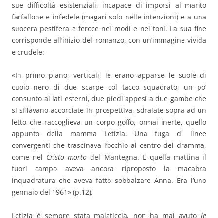
sue difficoltà esistenziali, incapace di imporsi al marito
farfallone e infedele (magari solo nelle intenzioni) e a una
suocera pestifera e feroce nei modi e nei toni. La sua fine
corrisponde all’inizio del romanzo, con un’immagine vivida
e crudele:
«In primo piano, verticali, le erano apparse le suole di
cuoio nero di due scarpe col tacco squadrato, un po’
consunto ai lati esterni, due piedi appesi a due gambe che
si sfilavano accorciate in prospettiva, sdraiate sopra ad un
letto che raccoglieva un corpo goffo, ormai inerte, quello
appunto della mamma Letizia. Una fuga di linee
convergenti che trascinava l’occhio al centro del dramma,
come nel
Cristo morto
del Mantegna. E quella mattina il
fuori campo aveva ancora riproposto la macabra
inquadratura che aveva fatto sobbalzare Anna. Era l’uno
gennaio del 1961» (p.12).
Letizia è sempre stata malaticcia, non ha mai avuto
le