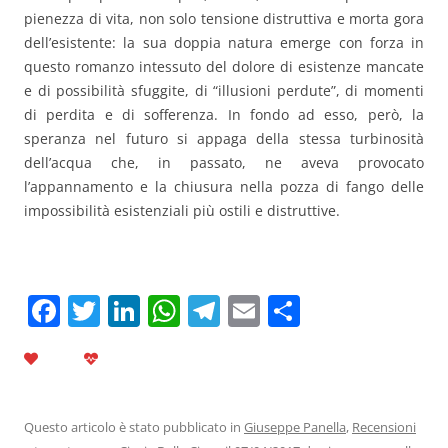
pienezza di vita, non solo tensione distruttiva e morta gora
dell’esistente: la sua doppia natura emerge con forza in
questo romanzo intessuto del dolore di esistenze mancate
e di possibilità sfuggite, di “illusioni perdute”, di momenti
di perdita e di sofferenza. In fondo ad esso, però, la
speranza nel futuro si appaga della stessa turbinosità
dell’acqua che, in passato, ne aveva provocato
l’appannamento e la chiusura nella pozza di fango delle
impossibilità esistenziali più ostili e distruttive.
F
T
Li
W
T
E
C
a
w
n
h
el
m
o
c
itt
k
at
e
ai
n
e
er
e
s
gr
l
di
b
dI
A
a
vi
Questo articolo è stato pubblicato in
Giuseppe Panella
,
Recensioni