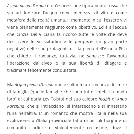
Acqua piena d’acqua
è un’espressione tipicamente russa che
sta ad indicare l’acqua come pienezza di vita e come
metafora della realtà umana, il momento in cui l’essere vivi
viene pienamente raggiunto come obiettivo. Ed è all’acqua
che Cinzia Della Ciana fa ricorso tutte le volte che deve
descrivere le vicissitudini e le peripezie (in gran parte
negative) delle sue protagoniste – la piena dell’Arno a Pisa
che chiude il romanzo, tuttavia, ne sancisce l’avvenuta
liberazione dall’alveo e la sua libertà di dilagare e
tracimare felicemente conquistata.
Ma
Acqua piena d’acqua
non è soltanto un romanzo di storie
di famiglia (quelle famiglie che sono tutte “infelici a modo
loro” di cui parla Lev Tolstoj nel suo celebre
incipit
di
Anna
Karenina
) che si intrecciano, si intersecano e si innestano
l’una nell’altra. E’ un romanzo che mostra l’Italia nella sua
evoluzione, un’Italia provinciale fatta di piccoli borghi e di
comunità ciarliere e violentemente reclusorie, dove il