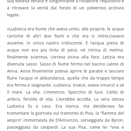
sua volontà tenace e lungimirante a ristabilire l’equilibrio e
a ritrovare la verità dal fondo di un polveroso archivio
legale.
«Ludovica era fiume che aveva unito, alle proprie, le acque
carsiche di altri due fiumi e che ora si intrecciavano
assieme, in unico nastro iridiscente. E l’acqua piena di
acqua non era più tinta di pece, né intrisa di melma,
finalmente scorreva, correva vicina alla foce. Letizia era
divenuta sasso. Sasso di fiume fermo nel bacino calmo di
Anna. Anna finalmente poteva aprire le paratie e lasciare
fluire l’acqua in abbondanza, quella che da troppo tempo
era ferma e stagnante. Ludovica, invece, aveva innanzi a sé
il mare. La vita. L’immenso. Specchio di luce. Caldo di
ambra, fervido di vita. L’avrebbe accolta. La sera stessa
Ludovica fu a casa. Era stanca, ma desiderava far
tramontare la giornata sul tramonto di Pisa, la “fiamma del
vespro” immortalata da D’Annunzio, sorseggiata da Byron,
passeggiata da Leopardi. La sua Pisa, come lei “viva e